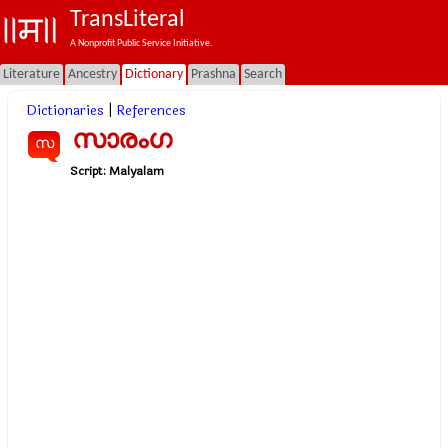
TransLiteral
A Nonprofit Public Service Initiative.
Literature
Ancestry
Dictionary
Prashna
Search
Dictionaries
|
References
സാരംഗ
സ
Script:
Malyalam