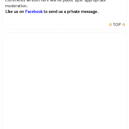
Comments written here will be public after appropriate
moderation.
Like us on
Facebook
to send us a private message.
TOP