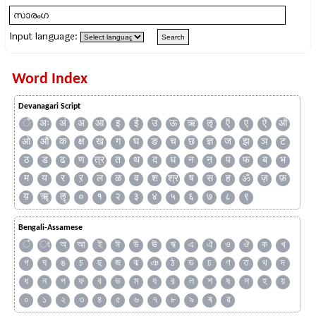
Input language:
Word Index
Devanagari Script
ँ
अः
अं
अ
आ
इ
ई
उ
ऊ
ऋ
ऌ
ऍ
ए
ऐ
ऑ
ओ
औ
क
क्ष
ख
ग
घ
ङ
च
छ
ज्ञ
ज
झ
ञ
ट
ठ
ड
ढ
ण
त्र
त
थ
द
ध
न
ऩ
प
फ
ब
भ
म
य
र
ऱ
ल
ळ
व
श
श्र
ष
स
ह
ॐ
ज़
फ़
य़
ॠ
ॡ
०
१
२
३
४
५
६
७
८
९
Bengali-Assamese
ঁ
ং
অ
আ
ই
ঈ
উ
ঊ
ঋ
এ
ঐ
ও
ঔ
ক
খ
গ
ঘ
ঙ
চ
ছ
জ
ঝ
ঞ
ঠ
ড
ঢ
ণ
ত
থ
দ
ধ
ন
প
ফ
ব
ভ
ম
য
র
ল
শ
ষ
স
হ
য়
০
১
২
৩
৪
৫
৬
৭
৮
৯
ৰ
ৱ