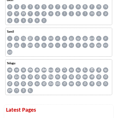
Latin
0
1
2
3
4
5
6
7
8
9
A
B
F
H
N
U
V
W
Y
c
d
e
g
i
j
k
l
m
o
p
q
r
s
t
x
z
Tamil
ஃ
அ
ஆ
இ
ஈ
உ
ஊ
எ
ஏ
ஐ
ஒ
ஓ
ஔ
க
ச
ஜ
ஞ
ட
ண
த
ந
ன
ப
ம
ய
ர
ல
வ
ஷ
ஸ
ஹ
Telugu
అ
ఆ
ఇ
ఈ
ఉ
ఊ
ఋ
ఎ
ఏ
ఐ
ఒ
ఓ
ఔ
క
ఖ
గ
ఘ
ఙ
చ
ఛ
జ
ఝ
ట
ఠ
డ
ఢ
ణ
త
థ
ద
ధ
న
ప
ఫ
బ
భ
మ
య
ర
ఱ
ల
వ
శ
ష
స
హ
౧
౩
౬
Latest Pages