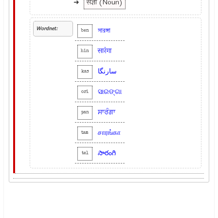
➜
संज्ञा (Noun)
Wordnet:
সারঙ্গা
ben
सारंगा
hin
سارنگا
kas
ସାରଙ୍ଗା
ori
ਸਾਰੰਗਾ
pan
சாரங்கா
tam
సారంగి
tel