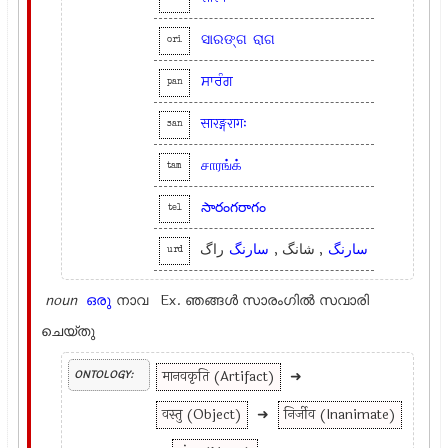
ସାରଙ୍ଗ
ରାଗ
ori
ਸਾਰੰਗ
pan
सारङ्गरागः
san
சாரங்க்
tam
సారంగరాగం
tel
سارنگ
, شانگ ,
سارنگ
راگ
urd
noun
ഒരു
നാവ Ex.
ഞങ്ങള്‍ സാരംഗില്‍ സവാരി
ചെയ്തു
मानवकृति (Artifact)
➜
ONTOLOGY:
वस्तु (Object)
➜
निर्जीव (Inanimate)