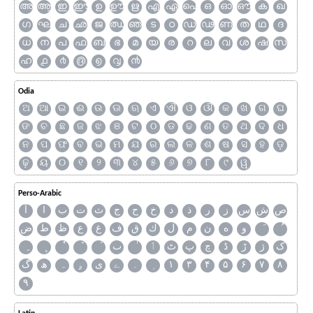
അ
ആ
ഇ
ഈ
ഉ
ഊ
ഋ
എ
ഏ
ഐ
ഒ
ഓ
ഔ
ക
ഖ
ഗ
ഘ
ച
ഛ
ജ
ഝ
ഞ
ട
ഠ
ഡ
ഢ
ണ
ത
ഥ
ദ
ധ
ന
പ
ഫ
ബ
ഭ
മ
യ
ര
റ
ല
വ
ശ
ഷ
സ
ഹ
൧
൪
൫
൭
൮
൯
Odia
ଅ
ଆ
ଇ
ଈ
ଉ
ଊ
ଋ
ଏ
ଐ
ଓ
ଔ
କ
ଖ
ଗ
ଘ
ଙ
ଚ
ଛ
ଜ
ଝ
ଞ
ଟ
ଠ
ଡ
ଢ
ଣ
ତ
ଥ
ଦ
ଧ
ନ
ପ
ଫ
ବ
ଭ
ମ
ଯ
ର
ଲ
ଳ
ଶ
ଷ
ସ
ହ
ଡ଼
ଢ଼
ୟ
୦
୧
୨
୩
୪
୫
୬
୭
୮
୯
ୱ
Perso-Arabic
ص
ش
س
ز
ر
ذ
د
خ
ح
ج
ث
ت
ب
ا
آ
و
ه
ن
م
ل
ك
ق
ف
غ
ع
ظ
ط
ض
ک
ژ
ڑ
ڈ
چ
پ
ٹ
ٲ
ٮ
گ
ھ
ہ
ۄ
ی
ے
۔
۱
۳
۴
۵
۶
۷
۸
۹