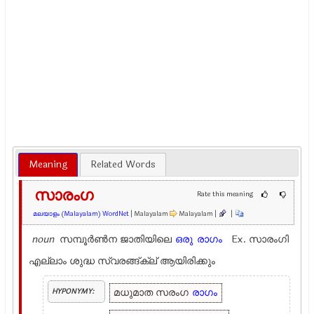
Meaning
Related Words
സാരംഗ
Rate this meaning
മലയാളം (Malayalam) WordNet
| Malayalam
Malayalam |
|
noun
സമ്പൂര്‍ണ്‍ന ജാതിയിലെ
ഒരു
രാഗം
Ex.
സാരംഗി
എല്ലാം ശുദ്ധ സ്വരങ്ങ്ക്ല് ആയിരിക്കും
മധുമാത സരംഗ
രാഗം
HYPONYMY: