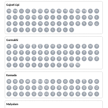
Gujrati Lipi
અ
આ
ઇ
ઈ
ઉ
ઊ
ઋ
ઍ
એ
ઐ
ઑ
ઓ
ઔ
ક
ખ
ગ
ઘ
ચ
છ
જ
ઝ
ઞ
ટ
ઠ
ડ
ઢ
ણ
ત
થ
દ
ધ
ન
પ
ફ
બ
ભ
મ
ય
ર
લ
વ
શ
ષ
સ
હ
ૐ
૦
૧
૨
૩
૪
૫
૬
૭
૮
૯
Gurmukhi
ਅ
ਆ
ਇ
ਈ
ਉ
ਊ
ਏ
ਐ
ਓ
ਔ
ਕ
ਖ
ਗ
ਘ
ਚ
ਛ
ਜ
ਝ
ਟ
ਠ
ਡ
ਢ
ਣ
ਤ
ਥ
ਦ
ਧ
ਨ
ਪ
ਫ
ਬ
ਭ
ਮ
ਯ
ਰ
ਲ
ਲ਼
ਵ
ਸ਼
ਸ
ਹ
ਖ਼
ਗ਼
ਜ਼
ਫ਼
੧
੨
੩
੪
੫
੬
੭
੮
੯
ੲ
ੳ
ੴ
Kannada
ಅ
ಆ
ಇ
ಈ
ಉ
ಊ
ಋ
ಎ
ಏ
ಐ
ಒ
ಓ
ಔ
ಕ
ಖ
ಗ
ಘ
ಚ
ಛ
ಜ
ಝ
ಟ
ಠ
ಡ
ಢ
ಣ
ತ
ಥ
ದ
ಧ
ನ
ಪ
ಫ
ಬ
ಭ
ಮ
ಯ
ರ
ಲ
ವ
ಶ
ಷ
ಸ
ಹ
೧
Malyalam