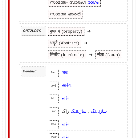
സാമന്ത- സാരംഗ
രാഗം
സാമന്ത-ഭാരതി
गुणधर्म (property)
➜
ONTOLOGY:
अमूर्त (Abstract)
➜
निर्जीव (Inanimate)
➜
संज्ञा (Noun)
Wordnet:
সারং
ben
સારંગ
guj
सारंग
hin
راگ
سارَنٛگ
,
سارَنٛگ
kas
सारंग
kok
सारंग
mar