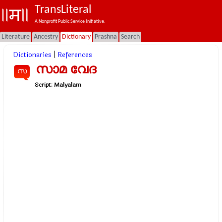
TransLiteral
A Nonprofit Public Service Initiative.
Literature
Ancestry
Dictionary
Prashna
Search
Dictionaries
|
References
സാമ വേദ
സ
Script:
Malyalam