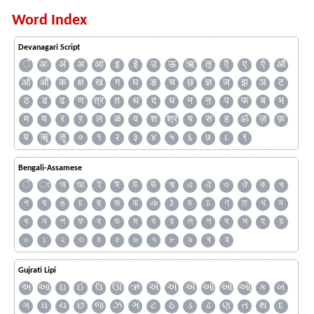
Word Index
Devanagari Script
ँ
अः
अं
अ
आ
इ
ई
उ
ऊ
ऋ
ऌ
ऍ
ए
ऐ
ऑ
ओ
औ
क
क्ष
ख
ग
घ
ङ
च
छ
ज्ञ
ज
झ
ञ
ट
ठ
ड
ढ
ण
त्र
त
थ
द
ध
न
ऩ
प
फ
ब
भ
म
य
र
ऱ
ल
ळ
व
श
श्र
ष
स
ह
ॐ
ज़
फ़
य़
ॠ
ॡ
०
१
२
३
४
५
६
७
८
९
Bengali-Assamese
ঁ
ং
অ
আ
ই
ঈ
উ
ঊ
ঋ
এ
ঐ
ও
ঔ
ক
খ
গ
ঘ
ঙ
চ
ছ
জ
ঝ
ঞ
ঠ
ড
ঢ
ণ
ত
থ
দ
ধ
ন
প
ফ
ব
ভ
ম
য
র
ল
শ
ষ
স
হ
য়
০
১
২
৩
৪
৫
৬
৭
৮
৯
ৰ
ৱ
Gujrati Lipi
અ
આ
ઇ
ઈ
ઉ
ઊ
ઋ
ઍ
એ
ઐ
ઑ
ઓ
ઔ
ક
ખ
ગ
ઘ
ચ
છ
જ
ઝ
ઞ
ટ
ઠ
ડ
ઢ
ણ
ત
થ
દ