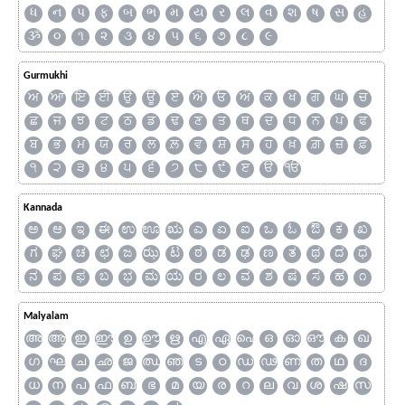
ધ
ન
પ
ફ
બ
ભ
મ
ય
ર
લ
વ
શ
ષ
સ
હ
ૐ
૦
૧
૨
૩
૪
૫
૬
૭
૮
૯
Gurmukhi
ਅ
ਆ
ਇ
ਈ
ਉ
ਊ
ਏ
ਐ
ਓ
ਔ
ਕ
ਖ
ਗ
ਘ
ਚ
ਛ
ਜ
ਝ
ਟ
ਠ
ਡ
ਢ
ਣ
ਤ
ਥ
ਦ
ਧ
ਨ
ਪ
ਫ
ਬ
ਭ
ਮ
ਯ
ਰ
ਲ
ਲ਼
ਵ
ਸ਼
ਸ
ਹ
ਖ਼
ਗ਼
ਜ਼
ਫ਼
੧
੨
੩
੪
੫
੬
੭
੮
੯
ੲ
ੳ
ੴ
Kannada
ಅ
ಆ
ಇ
ಈ
ಉ
ಊ
ಋ
ಎ
ಏ
ಐ
ಒ
ಓ
ಔ
ಕ
ಖ
ಗ
ಘ
ಚ
ಛ
ಜ
ಝ
ಟ
ಠ
ಡ
ಢ
ಣ
ತ
ಥ
ದ
ಧ
ನ
ಪ
ಫ
ಬ
ಭ
ಮ
ಯ
ರ
ಲ
ವ
ಶ
ಷ
ಸ
ಹ
೧
Malyalam
അ
ആ
ഇ
ഈ
ഉ
ഊ
ഋ
എ
ഏ
ഐ
ഒ
ഓ
ഔ
ക
ഖ
ഗ
ഘ
ച
ഛ
ജ
ഝ
ഞ
ട
ഠ
ഡ
ഢ
ണ
ത
ഥ
ദ
ധ
ന
പ
ഫ
ബ
ഭ
മ
യ
ര
റ
ല
വ
ശ
ഷ
സ