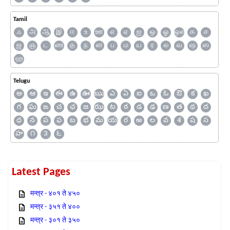
Tamil
ஃ
அ
ஆ
இ
ஈ
உ
ஊ
எ
ஏ
ஐ
ஒ
ஓ
ஔ
க
ச
ஜ
ஞ
ட
ண
த
ந
ன
ப
ம
ய
ர
ல
வ
ஷ
ஸ
ஹ
Telugu
అ
ఆ
ఇ
ఈ
ఉ
ఊ
ఋ
ఎ
ఏ
ఐ
ఒ
ఓ
ఔ
క
ఖ
గ
ఘ
ఙ
చ
ఛ
జ
ఝ
ట
ఠ
డ
ఢ
ణ
త
థ
ద
ధ
న
ప
ఫ
బ
భ
మ
య
ర
ఱ
ల
వ
శ
ష
స
హ
౧
౩
౬
Latest Pages
मन्त्र - ४०१ ते ४५०
मन्त्र - ३५१ ते ४००
मन्त्र - ३०१ ते ३५०