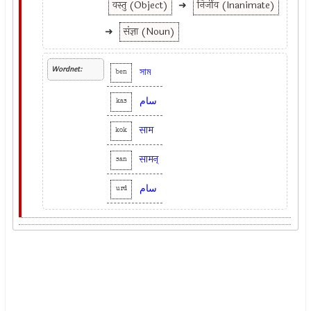
वस्तु (Object)
➜
निर्जीव (Inanimate)
➜
संज्ञा (Noun)
Wordnet:
সাম
ben
سام
kas
साम
kok
सामन्
san
سام
urd