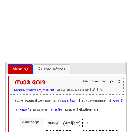
Meaning
Related Words
സാമ വേദ
Rate this meaning
മലയാളം (Malayalam) WordNet
| Malayalam
Malayalam |
|
noun
ഭാരതീയരുടെ വേദ
മന്ത്രം
Ex.
യജ്ഞത്തില്‍
പണ്ട്
കാലത്ത്
സാമ വേദ
മന്ത്രം
കൊല്ലിയിരുന്നു
मानवकृति (Artifact)
➜
ONTOLOGY: