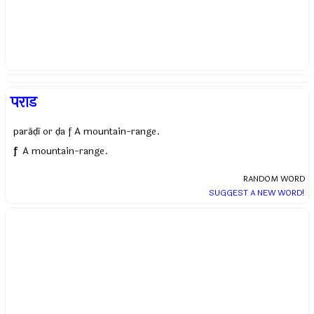
पराड
parāḍī or ḍa f A mountain-range.
f
A mountain-range.
RANDOM WORD
SUGGEST A NEW WORD!