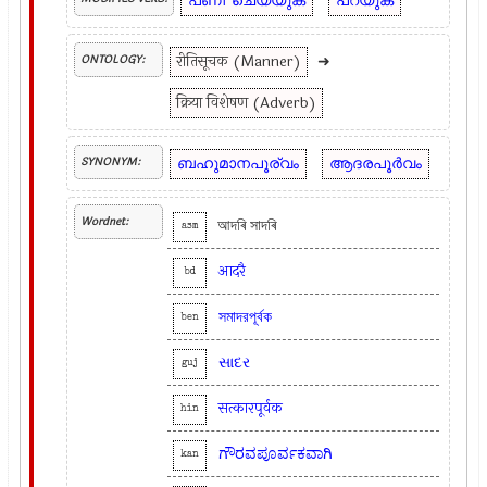
പണി
ചെയ്യുക
പറയുക
रीतिसूचक (Manner)
➜
ONTOLOGY:
क्रिया विशेषण (Adverb)
ബഹുമാനപൂര്വം
ആദരപൂർവം
SYNONYM:
Wordnet:
আদৰি সাদৰি
asm
आदरै
bd
সমাদরপূর্বক
ben
સાદર
guj
सत्कारपूर्वक
hin
ಗೌರವಪೂರ್ವಕವಾಗಿ
kan