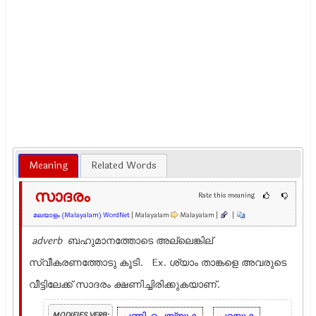
Meaning
Related Words
സാദരം
Rate this meaning
മലയാളം (Malayalam) WordNet
| Malayalam
Malayalam |
|
adverb
ബഹുമാനത്തോടെ അല്ലെങ്കില്
സ്വീകരണത്തോടു കൂടി. Ex.
ശ്യാം താങ്കളെ അവരുടെ
വീട്ടിലേക്ക് സാദരം ക്ഷണിച്ചിരിക്കുകയാണ്.
MODIFIES VERB: