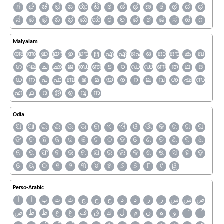
ಗ
ಘ
ಚ
ಛ
ಜ
ಝ
ಟ
ಠ
ಡ
ಢ
ಣ
ತ
ಥ
ದ
ಧ
ನ
ಪ
ಫ
ಬ
ಭ
ಮ
ಯ
ರ
ಲ
ವ
ಶ
ಷ
ಸ
ಹ
೧
Malyalam
അ
ആ
ഇ
ഈ
ഉ
ഊ
ഋ
എ
ഏ
ഐ
ഒ
ഓ
ഔ
ക
ഖ
ഗ
ഘ
ച
ഛ
ജ
ഝ
ഞ
ട
ഠ
ഡ
ഢ
ണ
ത
ഥ
ദ
ധ
ന
പ
ഫ
ബ
ഭ
മ
യ
ര
റ
ല
വ
ശ
ഷ
സ
ഹ
൧
൪
൫
൭
൮
൯
Odia
ଅ
ଆ
ଇ
ଈ
ଉ
ଊ
ଋ
ଏ
ଐ
ଓ
ଔ
କ
ଖ
ଗ
ଘ
ଙ
ଚ
ଛ
ଜ
ଝ
ଞ
ଟ
ଠ
ଡ
ଢ
ଣ
ତ
ଥ
ଦ
ଧ
ନ
ପ
ଫ
ବ
ଭ
ମ
ଯ
ର
ଲ
ଳ
ଶ
ଷ
ସ
ହ
ଡ଼
ଢ଼
ୟ
୦
୧
୨
୩
୪
୫
୬
୭
୮
୯
ୱ
Perso-Arabic
ص
ش
س
ز
ر
ذ
د
خ
ح
ج
ث
ت
ب
ا
آ
و
ه
ن
م
ل
ك
ق
ف
غ
ع
ظ
ط
ض