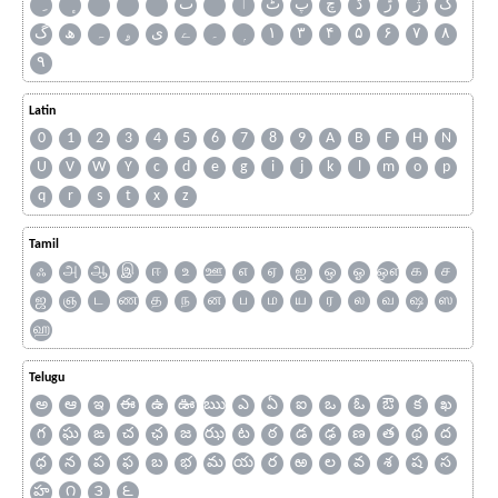
ک
ژ
ڑ
ڈ
چ
پ
ٹ
ٲ
ٮ
گ
ھ
ہ
ۄ
ی
ے
۔
۱
۳
۴
۵
۶
۷
۸
۹
Latin
0
1
2
3
4
5
6
7
8
9
A
B
F
H
N
U
V
W
Y
c
d
e
g
i
j
k
l
m
o
p
q
r
s
t
x
z
Tamil
ஃ
அ
ஆ
இ
ஈ
உ
ஊ
எ
ஏ
ஐ
ஒ
ஓ
ஔ
க
ச
ஜ
ஞ
ட
ண
த
ந
ன
ப
ம
ய
ர
ல
வ
ஷ
ஸ
ஹ
Telugu
అ
ఆ
ఇ
ఈ
ఉ
ఊ
ఋ
ఎ
ఏ
ఐ
ఒ
ఓ
ఔ
క
ఖ
గ
ఘ
ఙ
చ
ఛ
జ
ఝ
ట
ఠ
డ
ఢ
ణ
త
థ
ద
ధ
న
ప
ఫ
బ
భ
మ
య
ర
ఱ
ల
వ
శ
ష
స
హ
౧
౩
౬