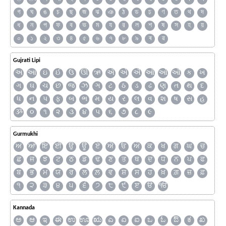
গ
ঘ
ঙ
চ
ছ
জ
ঝ
ঞ
ঠ
ড
ঢ
ণ
ত
থ
দ
ধ
ন
প
ফ
ব
ভ
ম
য
র
ল
শ
ষ
স
হ
য়
০
১
২
৩
৪
৫
৬
৭
৮
৯
ৰ
ৱ
Gujrati Lipi
અ
આ
ઇ
ઈ
ઉ
ઊ
ઋ
ઍ
એ
ઐ
ઑ
ઓ
ઔ
ક
ખ
ગ
ઘ
ચ
છ
જ
ઝ
ઞ
ટ
ઠ
ડ
ઢ
ણ
ત
થ
દ
ધ
ન
પ
ફ
બ
ભ
મ
ય
ર
લ
વ
શ
ષ
સ
હ
ૐ
૦
૧
૨
૩
૪
૫
૬
૭
૮
૯
Gurmukhi
ਅ
ਆ
ਇ
ਈ
ਉ
ਊ
ਏ
ਐ
ਓ
ਔ
ਕ
ਖ
ਗ
ਘ
ਚ
ਛ
ਜ
ਝ
ਟ
ਠ
ਡ
ਢ
ਣ
ਤ
ਥ
ਦ
ਧ
ਨ
ਪ
ਫ
ਬ
ਭ
ਮ
ਯ
ਰ
ਲ
ਲ਼
ਵ
ਸ਼
ਸ
ਹ
ਖ਼
ਗ਼
ਜ਼
ਫ਼
੧
੨
੩
੪
੫
੬
੭
੮
੯
ੲ
ੳ
ੴ
Kannada
ಅ
ಆ
ಇ
ಈ
ಉ
ಊ
ಋ
ಎ
ಏ
ಐ
ಒ
ಓ
ಔ
ಕ
ಖ