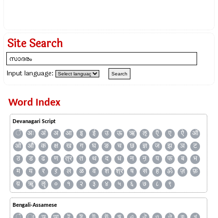
Site Search
Input language:
Word Index
Devanagari Script
ँ
अः
अं
अ
आ
इ
ई
उ
ऊ
ऋ
ऌ
ऍ
ए
ऐ
ऑ
ओ
औ
क
क्ष
ख
ग
घ
ङ
च
छ
ज्ञ
ज
झ
ञ
ट
ठ
ड
ढ
ण
त्र
त
थ
द
ध
न
ऩ
प
फ
ब
भ
म
य
र
ऱ
ल
ळ
व
श
श्र
ष
स
ह
ॐ
ज़
फ़
य़
ॠ
ॡ
०
१
२
३
४
५
६
७
८
९
Bengali-Assamese
ঁ
ং
অ
আ
ই
ঈ
উ
ঊ
ঋ
এ
ঐ
ও
ঔ
ক
খ