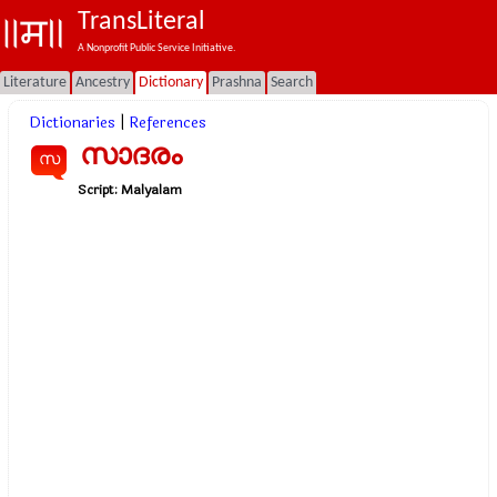
TransLiteral
A Nonprofit Public Service Initiative.
Literature
Ancestry
Dictionary
Prashna
Search
Dictionaries
|
References
സാദരം
സ
Script:
Malyalam