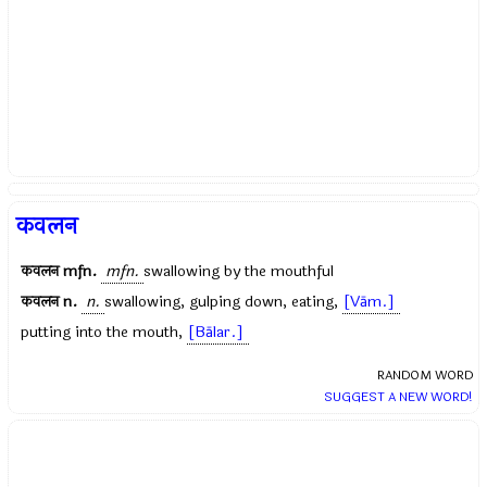
कवलन
कवलन
mfn.
mfn.
swallowing by the mouthful
कवलन
n.
n.
swallowing, gulping down, eating,
[Vām.]
putting into the mouth,
[Bālar.]
RANDOM WORD
SUGGEST A NEW WORD!