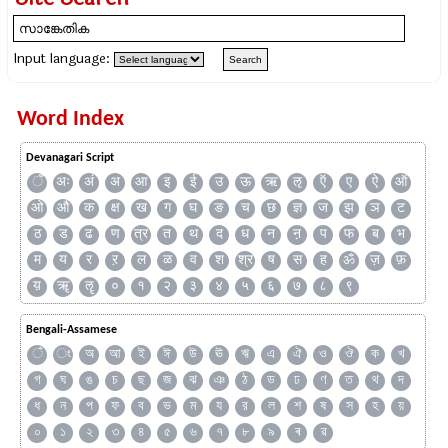
Input language:
Word Index
Devanagari Script
ँ
अः
अं
अ
आ
इ
ई
उ
ऊ
ऋ
ऌ
ऍ
ए
ऐ
ऑ
ओ
औ
क
क्ष
ख
ग
घ
ङ
च
छ
ज्ञ
ज
झ
ञ
ट
ठ
ड
ढ
ण
त्र
त
थ
द
ध
न
ऩ
प
फ
ब
भ
म
य
र
ऱ
ल
ळ
व
श
श्र
ष
स
ह
ॐ
ज़
फ़
य़
ॠ
ॡ
०
१
२
३
४
५
६
७
८
९
Bengali-Assamese
ঁ
ং
অ
আ
ই
ঈ
উ
ঊ
ঋ
এ
ঐ
ও
ঔ
ক
খ
গ
ঘ
ঙ
চ
ছ
জ
ঝ
ঞ
ঠ
ড
ঢ
ণ
ত
থ
দ
ধ
ন
প
ফ
ব
ভ
ম
য
র
ল
শ
ষ
স
হ
য়
০
১
২
৩
৪
৫
৬
৭
৮
৯
ৰ
ৱ