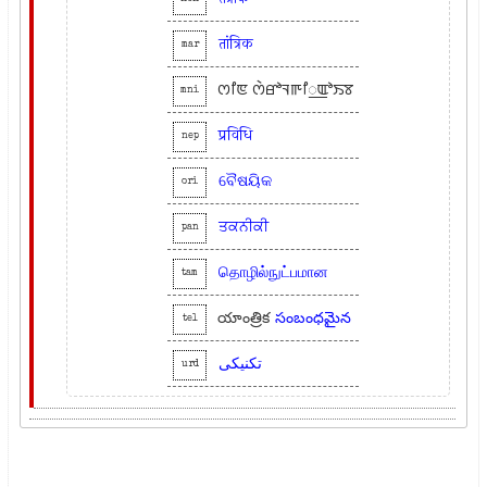
तांत्रिक
mar
ꯁꯤꯟ ꯁꯥꯔꯣꯜꯒꯤ꯭ꯑꯣꯏꯕ
mni
प्रविधि
nep
ବୈଷୟିକ
ori
ਤਕਨੀਕੀ
pan
தொழில்நுட்பமான
tam
యాంత్రిక
సంబంధమైన
tel
تکنیکی
urd