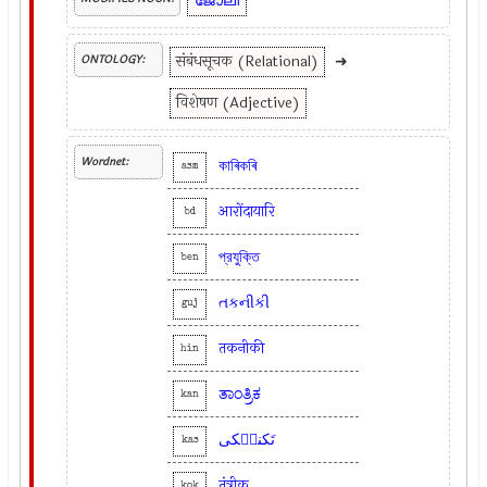
ജോലി
संबंधसूचक (Relational)
➜
ONTOLOGY:
विशेषण (Adjective)
Wordnet:
কাৰিকৰি
asm
आरोंदायारि
bd
প্রযুক্তি
ben
તકનીકી
guj
तकनीकी
hin
ತಾಂತ್ರಿಕ
kan
تَکنیٖکی
kas
तंत्रीक
kok