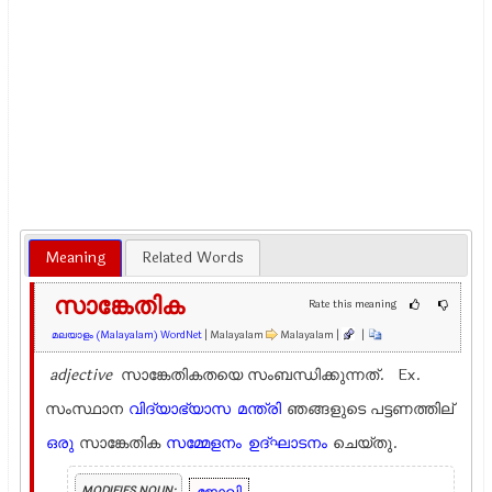
Meaning
Related Words
സാങ്കേതിക
Rate this meaning
മലയാളം (Malayalam) WordNet
| Malayalam
Malayalam |
|
adjective
സാ‍ങ്കേതികതയെ സംബന്ധിക്കുന്നത്. Ex.
സംസ്ഥാന
വിദ്യാഭ്യാസ
മന്ത്രി
ഞങ്ങളുടെ പട്ടണത്തില്
ഒരു
സാങ്കേതിക
സമ്മേളനം
ഉദ്ഘാടനം
ചെയ്തു.
MODIFIES NOUN: