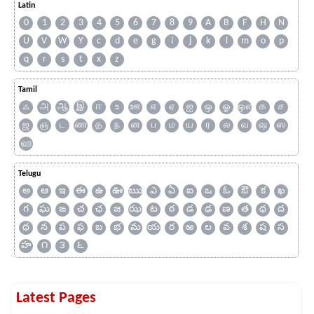
Latin
0
1
2
3
4
5
6
7
8
9
A
B
F
H
N
U
V
W
Y
c
d
e
g
i
j
k
l
m
o
p
q
r
s
t
x
z
Tamil
ஃ
அ
ஆ
இ
ஈ
உ
ஊ
எ
ஏ
ஐ
ஒ
ஓ
ஔ
க
ச
ஜ
ஞ
ட
ண
த
ந
ன
ப
ம
ய
ர
ல
வ
ஷ
ஸ
ஹ
Telugu
అ
ఆ
ఇ
ఈ
ఉ
ఊ
ఋ
ఎ
ఏ
ఐ
ఒ
ఓ
ఔ
క
ఖ
గ
ఘ
ఙ
చ
ఛ
జ
ఝ
ట
ఠ
డ
ఢ
ణ
త
థ
ద
ధ
న
ప
ఫ
బ
భ
మ
య
ర
ఱ
ల
వ
శ
ష
స
హ
౧
౩
౬
Latest Pages