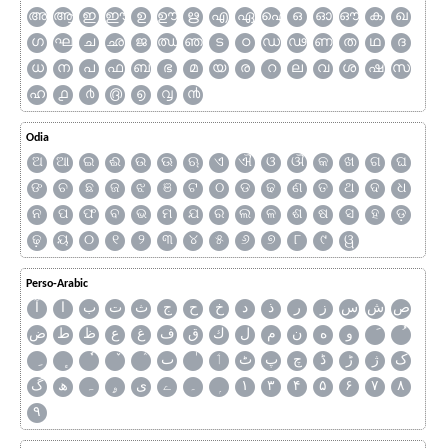
അ
ആ
ഇ
ഈ
ഉ
ഊ
ഋ
എ
ഏ
ഐ
ഒ
ഓ
ഔ
ക
ഖ
ഗ
ഘ
ച
ഛ
ജ
ഝ
ഞ
ട
ഠ
ഡ
ഢ
ണ
ത
ഥ
ദ
ധ
ന
പ
ഫ
ബ
ഭ
മ
യ
ര
റ
ല
വ
ശ
ഷ
സ
ഹ
൧
൪
൫
൭
൮
൯
Odia
ଅ
ଆ
ଇ
ଈ
ଉ
ଊ
ଋ
ଏ
ଐ
ଓ
ଔ
କ
ଖ
ଗ
ଘ
ଙ
ଚ
ଛ
ଜ
ଝ
ଞ
ଟ
ଠ
ଡ
ଢ
ଣ
ତ
ଥ
ଦ
ଧ
ନ
ପ
ଫ
ବ
ଭ
ମ
ଯ
ର
ଲ
ଳ
ଶ
ଷ
ସ
ହ
ଡ଼
ଢ଼
ୟ
୦
୧
୨
୩
୪
୫
୬
୭
୮
୯
ୱ
Perso-Arabic
ص
ش
س
ز
ر
ذ
د
خ
ح
ج
ث
ت
ب
ا
آ
و
ه
ن
م
ل
ك
ق
ف
غ
ع
ظ
ط
ض
ک
ژ
ڑ
ڈ
چ
پ
ٹ
ٲ
ٮ
گ
ھ
ہ
ۄ
ی
ے
۔
۱
۳
۴
۵
۶
۷
۸
۹