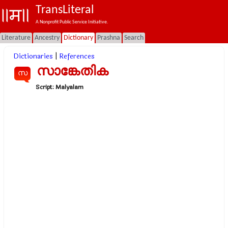
TransLiteral
A Nonprofit Public Service Initiative.
Literature
Ancestry
Dictionary
Prashna
Search
Dictionaries
|
References
സാങ്കേതിക
സ
Script:
Malyalam