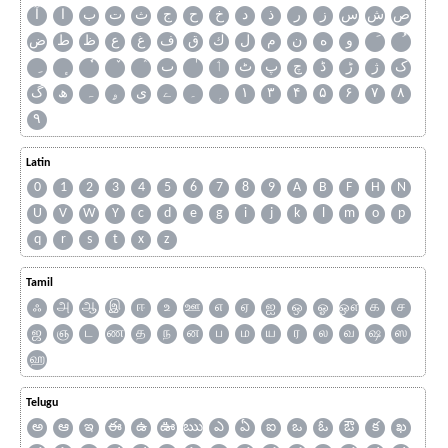
ص
ش
س
ز
ر
ذ
د
خ
ح
ج
ث
ت
ب
ا
آ
و
ه
ن
م
ل
ك
ق
ف
غ
ع
ظ
ط
ض
ک
ژ
ڑ
ڈ
چ
پ
ٹ
ٲ
ٮ
گ
ھ
ہ
ۄ
ی
ے
۔
۱
۳
۴
۵
۶
۷
۸
۹
Latin
0
1
2
3
4
5
6
7
8
9
A
B
F
H
N
U
V
W
Y
c
d
e
g
i
j
k
l
m
o
p
q
r
s
t
x
z
Tamil
ஃ
அ
ஆ
இ
ஈ
உ
ஊ
எ
ஏ
ஐ
ஒ
ஓ
ஔ
க
ச
ஜ
ஞ
ட
ண
த
ந
ன
ப
ம
ய
ர
ல
வ
ஷ
ஸ
ஹ
Telugu
అ
ఆ
ఇ
ఈ
ఉ
ఊ
ఋ
ఎ
ఏ
ఐ
ఒ
ఓ
ఔ
క
ఖ