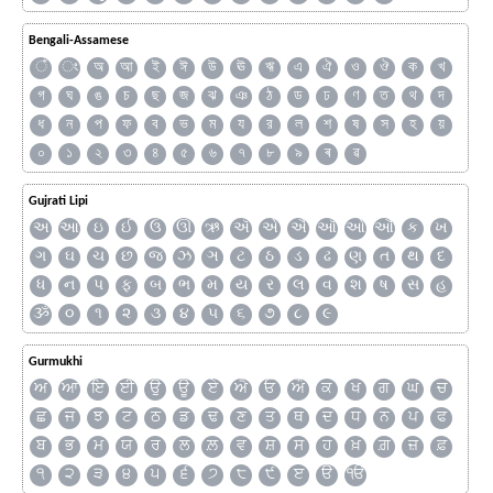
Bengali-Assamese
ঁ
ং
অ
আ
ই
ঈ
উ
ঊ
ঋ
এ
ঐ
ও
ঔ
ক
খ
গ
ঘ
ঙ
চ
ছ
জ
ঝ
ঞ
ঠ
ড
ঢ
ণ
ত
থ
দ
ধ
ন
প
ফ
ব
ভ
ম
য
র
ল
শ
ষ
স
হ
য়
০
১
২
৩
৪
৫
৬
৭
৮
৯
ৰ
ৱ
Gujrati Lipi
અ
આ
ઇ
ઈ
ઉ
ઊ
ઋ
ઍ
એ
ઐ
ઑ
ઓ
ઔ
ક
ખ
ગ
ઘ
ચ
છ
જ
ઝ
ઞ
ટ
ઠ
ડ
ઢ
ણ
ત
થ
દ
ધ
ન
પ
ફ
બ
ભ
મ
ય
ર
લ
વ
શ
ષ
સ
હ
ૐ
૦
૧
૨
૩
૪
૫
૬
૭
૮
૯
Gurmukhi
ਅ
ਆ
ਇ
ਈ
ਉ
ਊ
ਏ
ਐ
ਓ
ਔ
ਕ
ਖ
ਗ
ਘ
ਚ
ਛ
ਜ
ਝ
ਟ
ਠ
ਡ
ਢ
ਣ
ਤ
ਥ
ਦ
ਧ
ਨ
ਪ
ਫ
ਬ
ਭ
ਮ
ਯ
ਰ
ਲ
ਲ਼
ਵ
ਸ਼
ਸ
ਹ
ਖ਼
ਗ਼
ਜ਼
ਫ਼
੧
੨
੩
੪
੫
੬
੭
੮
੯
ੲ
ੳ
ੴ