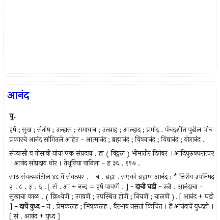
आनंद
पु.
हर्ष ; सुख ; संतोष ; उल्हास ; समाधान ; उत्साह ; आल्हाद ; प्रमोद . पंचदशींत पुढील पांच
प्रकारचे आनंद सांगितले आहेत - आत्मानंद ; ब्रह्मानंद ; विषयानंद ; विद्यानंद ; योगानंद .
संन्यासी व गोसावी यांचा एक संप्रदाय . हा ( विठ्ठल ) भीमातीर दिगंबर । आदिपुरुषपरात्पर
। आनंद सांप्रदाय थोर । तेथूनिया वाढिला - ह ३६ . १९७ .
साठ संवत्सरांतील ४८ वें संवत्सर . - न . ब्रह्म . सएको ब्रह्मण आनंद : * त्तिरीय उपनिषद
२ . ८ . ३ . ६ . [ सं . आ + नन्द = हर्ष पावणें . ]
-
दाची
घडी
-
स्त्री . आनंदाचा -
सुखाचा काळ . ( क्रि०येणें ; उगवणें ; उपस्थित होणें ; निघणें ; चालणें ). [ आनंद + घडी
]
-
दाचें
युध्द
-
न . प्रेमकलह ; मित्रकलह . वैरभाव नसतां किंचित । हें आनंदाचें युध्दहो ।
[ सं . आनंद + युध्द ]