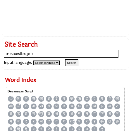
Site Search
Input language:
Word Index
Devanagari Script
ँ
अः
अं
अ
आ
इ
ई
उ
ऊ
ऋ
ऌ
ऍ
ए
ऐ
ऑ
ओ
औ
क
क्ष
ख
ग
घ
ङ
च
छ
ज्ञ
ज
झ
ञ
ट
ठ
ड
ढ
ण
त्र
त
थ
द
ध
न
ऩ
प
फ
ब
भ
म
य
र
ऱ
ल
ळ
व
श
श्र
ष
स
ह
ॐ
ज़
फ़
य़
ॠ
ॡ
०
१
२
३
४
५
६
७
८
९