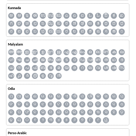
Kannada
ಅ
ಆ
ಇ
ಈ
ಉ
ಊ
ಋ
ಎ
ಏ
ಐ
ಒ
ಓ
ಔ
ಕ
ಖ
ಗ
ಘ
ಚ
ಛ
ಜ
ಝ
ಟ
ಠ
ಡ
ಢ
ಣ
ತ
ಥ
ದ
ಧ
ನ
ಪ
ಫ
ಬ
ಭ
ಮ
ಯ
ರ
ಲ
ವ
ಶ
ಷ
ಸ
ಹ
೧
Malyalam
അ
ആ
ഇ
ഈ
ഉ
ഊ
ഋ
എ
ഏ
ഐ
ഒ
ഓ
ഔ
ക
ഖ
ഗ
ഘ
ച
ഛ
ജ
ഝ
ഞ
ട
ഠ
ഡ
ഢ
ണ
ത
ഥ
ദ
ധ
ന
പ
ഫ
ബ
ഭ
മ
യ
ര
റ
ല
വ
ശ
ഷ
സ
ഹ
൧
൪
൫
൭
൮
൯
Odia
ଅ
ଆ
ଇ
ଈ
ଉ
ଊ
ଋ
ଏ
ଐ
ଓ
ଔ
କ
ଖ
ଗ
ଘ
ଙ
ଚ
ଛ
ଜ
ଝ
ଞ
ଟ
ଠ
ଡ
ଢ
ଣ
ତ
ଥ
ଦ
ଧ
ନ
ପ
ଫ
ବ
ଭ
ମ
ଯ
ର
ଲ
ଳ
ଶ
ଷ
ସ
ହ
ଡ଼
ଢ଼
ୟ
୦
୧
୨
୩
୪
୫
୬
୭
୮
୯
ୱ
Perso-Arabic