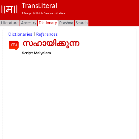
TransLiteral
A Nonprofit Public Service Initiative.
Literature
Ancestry
Dictionary
Prashna
Search
Dictionaries
|
References
സഹായിക്കുന്ന
സ
Script:
Malyalam