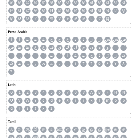
ଙ
ଚ
ଛ
ଜ
ଝ
ଞ
ଟ
ଠ
ଡ
ଢ
ଣ
ତ
ଥ
ଦ
ଧ
ନ
ପ
ଫ
ବ
ଭ
ମ
ଯ
ର
ଲ
ଳ
ଶ
ଷ
ସ
ହ
ଡ଼
ଢ଼
ୟ
୦
୧
୨
୩
୪
୫
୬
୭
୮
୯
ୱ
Perso-Arabic
ص
ش
س
ز
ر
ذ
د
خ
ح
ج
ث
ت
ب
ا
آ
و
ه
ن
م
ل
ك
ق
ف
غ
ع
ظ
ط
ض
ک
ژ
ڑ
ڈ
چ
پ
ٹ
ٲ
ٮ
گ
ھ
ہ
ۄ
ی
ے
۔
۱
۳
۴
۵
۶
۷
۸
۹
Latin
0
1
2
3
4
5
6
7
8
9
A
B
F
H
N
U
V
W
Y
c
d
e
g
i
j
k
l
m
o
p
q
r
s
t
x
z
Tamil
ஃ
அ
ஆ
இ
ஈ
உ
ஊ
எ
ஏ
ஐ
ஒ
ஓ
ஔ
க
ச
ஜ
ஞ
ட
ண
த
ந
ன
ப
ம
ய
ர
ல
வ
ஷ
ஸ