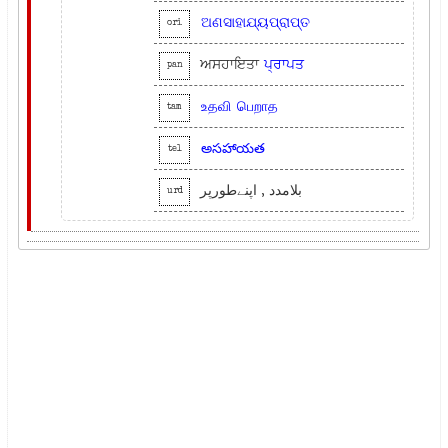
ଅଣସାହାଯ୍ୟପ୍ରାପ୍ତ
ori
ਅਸਹਾਇਤਾ
ਪ੍ਰਾਪਤ
pan
உதவி
பெறாத
tam
అసహాయత
tel
بلامدد , اپنےطورپر
urd