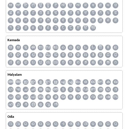
ਅ
ਆ
ਇ
ਈ
ਉ
ਊ
ਏ
ਐ
ਓ
ਔ
ਕ
ਖ
ਗ
ਘ
ਚ
ਛ
ਜ
ਝ
ਟ
ਠ
ਡ
ਢ
ਣ
ਤ
ਥ
ਦ
ਧ
ਨ
ਪ
ਫ
ਬ
ਭ
ਮ
ਯ
ਰ
ਲ
ਲ਼
ਵ
ਸ਼
ਸ
ਹ
ਖ਼
ਗ਼
ਜ਼
ਫ਼
੧
੨
੩
੪
੫
੬
੭
੮
੯
ੲ
ੳ
ੴ
Kannada
ಅ
ಆ
ಇ
ಈ
ಉ
ಊ
ಋ
ಎ
ಏ
ಐ
ಒ
ಓ
ಔ
ಕ
ಖ
ಗ
ಘ
ಚ
ಛ
ಜ
ಝ
ಟ
ಠ
ಡ
ಢ
ಣ
ತ
ಥ
ದ
ಧ
ನ
ಪ
ಫ
ಬ
ಭ
ಮ
ಯ
ರ
ಲ
ವ
ಶ
ಷ
ಸ
ಹ
೧
Malyalam
അ
ആ
ഇ
ഈ
ഉ
ഊ
ഋ
എ
ഏ
ഐ
ഒ
ഓ
ഔ
ക
ഖ
ഗ
ഘ
ച
ഛ
ജ
ഝ
ഞ
ട
ഠ
ഡ
ഢ
ണ
ത
ഥ
ദ
ധ
ന
പ
ഫ
ബ
ഭ
മ
യ
ര
റ
ല
വ
ശ
ഷ
സ
ഹ
൧
൪
൫
൭
൮
൯
Odia
ଅ
ଆ
ଇ
ଈ
ଉ
ଊ
ଋ
ଏ
ଐ
ଓ
ଔ
କ
ଖ
ଗ
ଘ