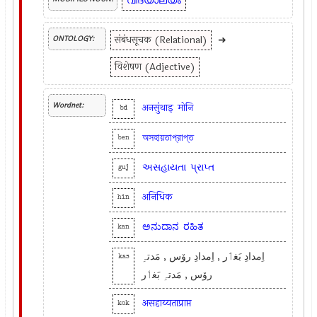
വിദ്യാലയം
संबंधसूचक (Relational)
➜
ONTOLOGY:
विशेषण (Adjective)
Wordnet:
अनसुंथाइ
मोनि
bd
অসহায়তাপ্রাপ্ত
ben
અસહાયતા
પ્રાપ્ત
guj
अनिधिक
hin
ಅನುದಾನ
ರಹಿತ
kan
اِمدادِ بَغٲر , اِمدادِ روٚس , مَدتہِ
kas
روٚس , مَدتہِ بَغٲر
असहाय्यताप्राप्त
kok