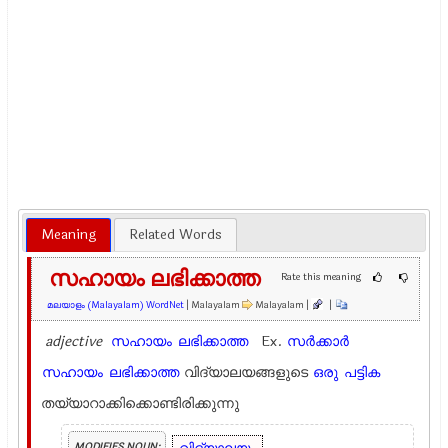
Meaning
Related Words
സഹായം ലഭിക്കാത്ത
Rate this meaning
മലയാളം (Malayalam) WordNet
| Malayalam
Malayalam |
|
adjective
സഹായം
ലഭിക്കാത്ത
Ex.
സർക്കാർ
സഹായം
ലഭിക്കാത്ത
വിദ്യാലയങ്ങളുടെ
ഒരു
പട്ടിക
തയ്യാറാക്കിക്കൊണ്ടിരിക്കുന്നു
MODIFIES NOUN: