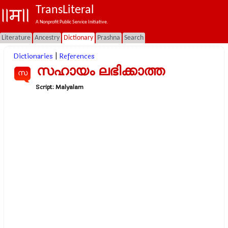
TransLiteral
A Nonprofit Public Service Initiative.
Literature
Ancestry
Dictionary
Prashna
Search
Dictionaries
|
References
സഹായം ലഭിക്കാത്ത
സ
Script:
Malyalam