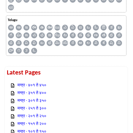
ஹ
Telugu
అ
ఆ
ఇ
ఈ
ఉ
ఊ
ఋ
ఎ
ఏ
ఐ
ఒ
ఓ
ఔ
క
ఖ
గ
ఘ
ఙ
చ
ఛ
జ
ఝ
ట
ఠ
డ
ఢ
ణ
త
థ
ద
ధ
న
ప
ఫ
బ
భ
మ
య
ర
ఱ
ల
వ
శ
ష
స
హ
౧
౩
౬
Latest Pages
मन्त्र - ४०१ ते ४५०
मन्त्र - ३५१ ते ४००
मन्त्र - ३०१ ते ३५०
मन्त्र - २५१ ते ३००
मन्त्र - २०१ ते २५०
मन्त्र - १५१ ते २००
मन्त्र - १०१ ते १५०