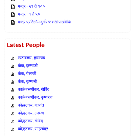
मन्त्र - ५१ ते १००
मन्त्र - १ ते ५०
मन्त्र प्रतिलोम दुर्गासप्तशती पाठविधिः
Latest People
खटावकर, कृष्णराव
कंक, कृष्णाजी
कंक, येसाजी
कंक, कृष्णजी
काळे बसणीकर, गोविंद
काळे बसणीकर, कृष्णराव
कोल्हटकर, बळवंत
कोल्हटकर, लक्ष्मण
कोल्हटकर, गोविंद
कोल्हटकर, राम्रचंद्र