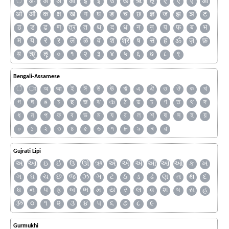
ँ
अः
अं
अ
आ
इ
ई
उ
ऊ
ऋ
ऌ
ऍ
ए
ऐ
ऑ
ओ
औ
क
क्ष
ख
ग
घ
ङ
च
छ
ज्ञ
ज
झ
ञ
ट
ठ
ड
ढ
ण
त्र
त
थ
द
ध
न
ऩ
प
फ
ब
भ
म
य
र
ऱ
ल
ळ
व
श
श्र
ष
स
ह
ॐ
ज़
फ़
य़
ॠ
ॡ
०
१
२
३
४
५
६
७
८
९
Bengali-Assamese
ঁ
ং
অ
আ
ই
ঈ
উ
ঊ
ঋ
এ
ঐ
ও
ঔ
ক
খ
গ
ঘ
ঙ
চ
ছ
জ
ঝ
ঞ
ঠ
ড
ঢ
ণ
ত
থ
দ
ধ
ন
প
ফ
ব
ভ
ম
য
র
ল
শ
ষ
স
হ
য়
০
১
২
৩
৪
৫
৬
৭
৮
৯
ৰ
ৱ
Gujrati Lipi
અ
આ
ઇ
ઈ
ઉ
ઊ
ઋ
ઍ
એ
ઐ
ઑ
ઓ
ઔ
ક
ખ
ગ
ઘ
ચ
છ
જ
ઝ
ઞ
ટ
ઠ
ડ
ઢ
ણ
ત
થ
દ
ધ
ન
પ
ફ
બ
ભ
મ
ય
ર
લ
વ
શ
ષ
સ
હ
ૐ
૦
૧
૨
૩
૪
૫
૬
૭
૮
૯
Gurmukhi