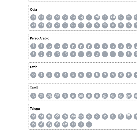
Odia
ଅ
ଆ
ଇ
ଈ
ଉ
ଊ
ଋ
ଏ
ଐ
ଓ
ଔ
କ
ଖ
ଷ
ସ
ହ
ଡ଼
ଢ଼
ୟ
୦
୧
୨
୩
୪
୫
୬
Perso-Arabic
س
ز
ر
ذ
د
خ
ح
ج
ث
ت
ب
ا
آ
ڈ
ڑ
ژ
ک
گ
ھ
ہ
ۄ
ی
ے
۔
۱
Latin
0
1
2
3
4
5
6
7
8
9
A
B
F
Tamil
ஃ
அ
ஆ
இ
ஈ
உ
ஊ
எ
ஏ
ஐ
ஒ
ஓ
ஔ
Telugu
అ
ఆ
ఇ
ఈ
ఉ
ఊ
ఋ
ఎ
ఏ
ఐ
ఒ
ఓ
ఔ
వ
శ
ష
స
హ
౧
౩
౬