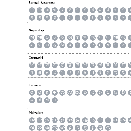
Bengali-Assamese
ঁ
ং
অ
আ
ই
ঈ
উ
ঊ
ঋ
এ
ঐ
ও
ঔ
ষ
স
হ
য়
০
১
২
৩
৪
৫
৬
৭
৮
Gujrati Lipi
અ
આ
ઇ
ઈ
ઉ
ઊ
ઋ
ઍ
એ
ઐ
ઑ
ઓ
ઔ
શ
ષ
સ
હ
ૐ
૦
૧
૨
૩
૪
૫
૬
૭
Gurmukhi
ਅ
ਆ
ਇ
ਈ
ਉ
ਊ
ਏ
ਐ
ਓ
ਔ
ਕ
ਖ
ਗ
ਖ਼
ਗ਼
ਜ਼
ਫ਼
੧
੨
੩
੪
੫
੬
੭
੮
੯
Kannada
ಅ
ಆ
ಇ
ಈ
ಉ
ಊ
ಋ
ಎ
ಏ
ಐ
ಒ
ಓ
ಔ
ಷ
ಸ
ಹ
೧
Malyalam
അ
ആ
ഇ
ഈ
ഉ
ഊ
ഋ
എ
ഏ
ഐ
ഒ
ഓ
ഔ
വ
ശ
ഷ
സ
ഹ
൧
൪
൫
൭
൮
൯