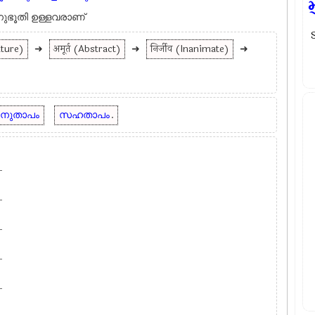
നുഭൂതി ഉള്ളവരാണ്
ature)
➜
अमूर्त (Abstract)
➜
निर्जीव (Inanimate)
➜
നുതാപം
സഹതാപം
.