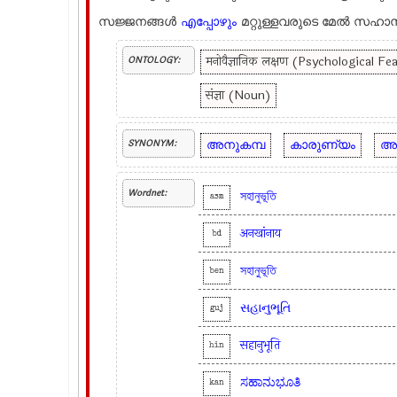
സജ്ജനങ്ങള്‍
എപ്പോഴും
മറ്റുള്ളവരുടെ മേല്‍ സഹാ
मनोवैज्ञानिक लक्षण (Psychological Fe
ONTOLOGY:
संज्ञा (Noun)
അനുകമ്പ
കാരുണ്യം
അ
SYNONYM:
Wordnet:
সহানুভূতি
asm
अनखांनाय
bd
সহানুভূতি
ben
સહાનુભૂતિ
guj
सहानुभूति
hin
ಸಹಾನುಭೂತಿ
kan