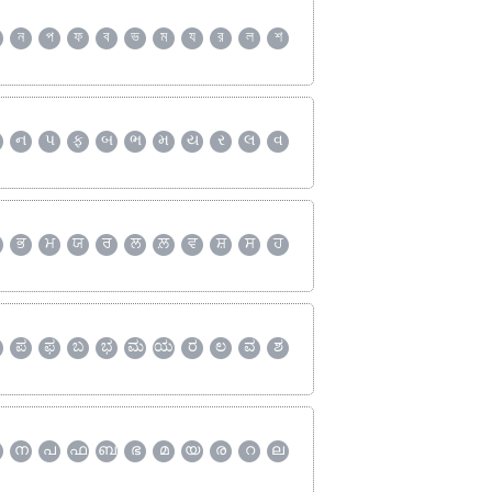
ন
প
ফ
ব
ভ
ম
য
র
ল
শ
ન
પ
ફ
બ
ભ
મ
ય
ર
લ
વ
ਭ
ਮ
ਯ
ਰ
ਲ
ਲ਼
ਵ
ਸ਼
ਸ
ਹ
ಪ
ಫ
ಬ
ಭ
ಮ
ಯ
ರ
ಲ
ವ
ಶ
ന
പ
ഫ
ബ
ഭ
മ
യ
ര
റ
ല