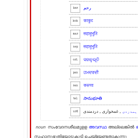
رحم
kas
काकूट
kok
सहानुभूति
mar
सहानुभूति
nep
ସହାନୁଭୂତି
ori
ਹਮਦਰਦੀ
pan
करुणा
san
సానుభూతి
tel
ہمدردی
, غمخواری , دردمندی
urd
noun
സംവേദനശീലമുളള
അവസ്ഥ
അല്ലെങ്കില്‍
സഹാനുഭൂതിയോടുകൂടി ചെയ്യേണ്ടതാകുന്നു