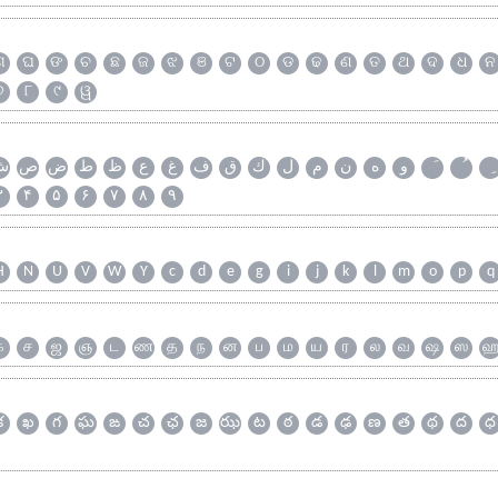
ଗ
ଘ
ଙ
ଚ
ଛ
ଜ
ଝ
ଞ
ଟ
ଠ
ଡ
ଢ
ଣ
ତ
ଥ
ଦ
ଧ
ନ
୭
୮
୯
ୱ
و
ه
ن
م
ل
ك
ق
ف
غ
ع
ظ
ط
ض
ص
ش
۳
۴
۵
۶
۷
۸
۹
H
N
U
V
W
Y
c
d
e
g
i
j
k
l
m
o
p
q
க
ச
ஜ
ஞ
ட
ண
த
ந
ன
ப
ம
ய
ர
ல
வ
ஷ
ஸ
క
ఖ
గ
ఘ
ఙ
చ
ఛ
జ
ఝ
ట
ఠ
డ
ఢ
ణ
త
థ
ద
ధ