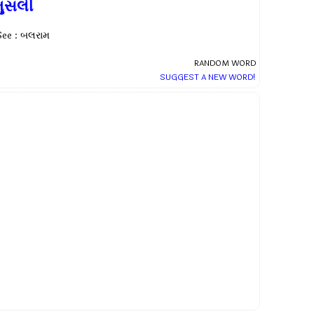
મુસલી
See : બલરામ
RANDOM WORD
SUGGEST A NEW WORD!