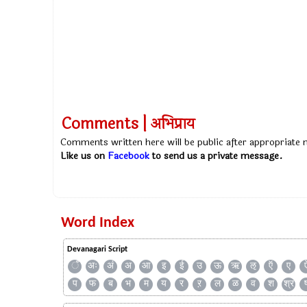
Comments | अभिप्राय
Comments written here will be public after appropriate
Like us on
Facebook
to send us a private message.
Word Index
Devanagari Script
ँ
अः
अं
अ
आ
इ
ई
उ
ऊ
ऋ
ऌ
ऍ
ए
प
फ
ब
भ
म
य
र
ऱ
ल
ळ
व
श
श्र