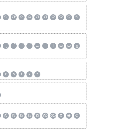
ପ
ଫ
ବ
ଭ
ମ
ଯ
ର
ଲ
ଳ
ଶ
چ
پ
ٹ
ٲ
ٮ
r
s
t
x
z
ஹ
న
ప
ఫ
బ
భ
మ
య
ర
ఱ
ల