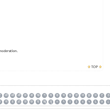
 moderation.
TOP
ऐ
ऑ
ओ
औ
क
क्ष
ख
ग
घ
ङ
च
छ
ज्ञ
ज
झ
ञ
ट
ठ
ष
स
ह
ॐ
ज़
फ़
य़
ॠ
ॡ
०
१
२
३
४
५
६
७
८