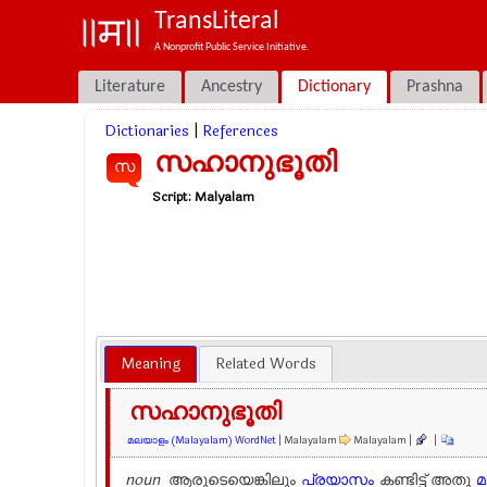
TransLiteral
A Nonprofit Public Service Initiative.
Literature
Ancestry
Dictionary
Prashna
Dictionaries
|
References
സഹാനുഭൂതി
സ
Script:
Malyalam
Meaning
Related Words
സഹാനുഭൂതി
മലയാളം (Malayalam) WordNet
| Malayalam
Malayalam |
|
noun
ആരുടെയെങ്കിലും
പ്രയാസം
കണ്ടിട്ട്‌ അതു
മ