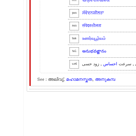
ସମ୍ବେଦନଶୀଳତା
ori
ਸੰਵੇਦਨਸ਼ੀਲਤਾ
pan
संवेदनशीलता
san
உணர்வுபூர்வம்
tam
అనుభవఙ్ణానం
tel
ی , سرعت
احساس
, زود حسی
urd
See : അലിവു്‌,
മഹാമനസ്കത
,
അനുകമ്പ