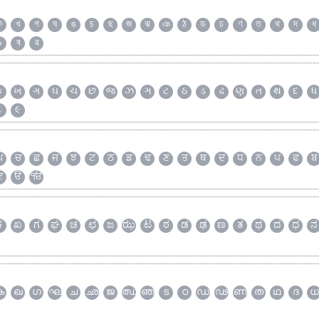
ক
খ
গ
ঘ
ঙ
চ
ছ
জ
ঝ
ঞ
ঠ
ড
ঢ
ণ
ত
থ
দ
ধ
৯
ৰ
ৱ
ક
ખ
ગ
ઘ
ચ
છ
જ
ઝ
ઞ
ટ
ઠ
ડ
ઢ
ણ
ત
થ
દ
ધ
૮
૯
ਘ
ਚ
ਛ
ਜ
ਝ
ਟ
ਠ
ਡ
ਢ
ਣ
ਤ
ਥ
ਦ
ਧ
ਨ
ਪ
ਫ
ਬ
ੲ
ੳ
ੴ
ಕ
ಖ
ಗ
ಘ
ಚ
ಛ
ಜ
ಝ
ಟ
ಠ
ಡ
ಢ
ಣ
ತ
ಥ
ದ
ಧ
ನ
ക
ഖ
ഗ
ഘ
ച
ഛ
ജ
ഝ
ഞ
ട
ഠ
ഡ
ഢ
ണ
ത
ഥ
ദ
ധ