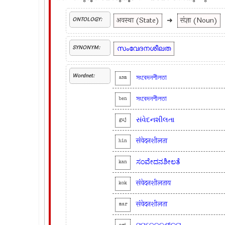
अवस्था (State)
➜
संज्ञा (Noun)
ONTOLOGY:
സംവേദനശീലത
SYNONYM:
Wordnet:
সংবেদনশীলতা
asm
সংবেদনশীলতা
ben
સંવેદનશીલતા
guj
संवेदनशीलता
hin
ಸಂವೇದನಶೀಲತೆ
kan
संवेदनशीलताय
kok
संवेदनशीलता
mar