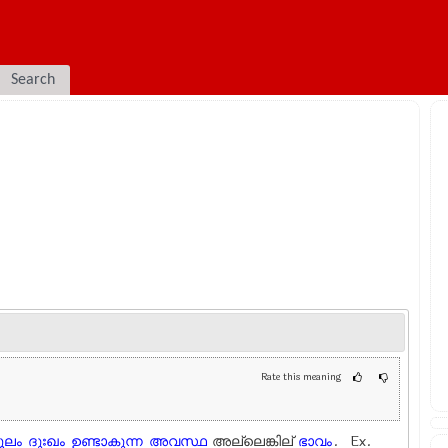
Search
Rate this meaning
ൂലം
ദുഃഖം
ഉണ്ടാകുന്ന
അവസ്ഥ
അല്ലെങ്കില്
ഭാവം
. Ex.