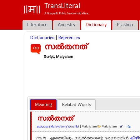
TransLiteral
A Nonprofit Public Service Initiative.
Literature
Ancestry
Dictionary
Prashna
Dictionaries
|
References
സല്‍തനത്
സ
Script:
Malyalam
Meaning
Related Words
സല്‍തനത്
മലയാളം (Malayalam) WordNet
| Malayalam
Malayalam |
|
noun
ഏതെങ്കിലും സുല്‍ത്താന്റെ ഭരണത്തിന്‍
കീഴില