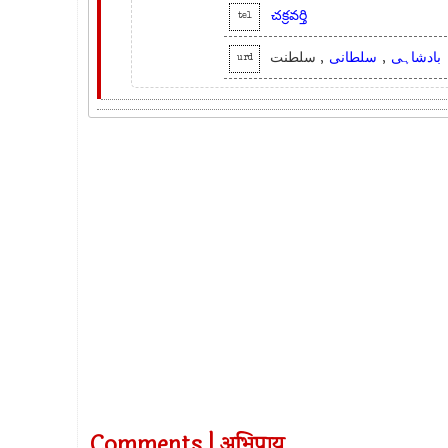
చక్రవర్తి
tel
, سلطنت
سلطانی
,
بادشاہی
urd
Comments | अभिप्राय