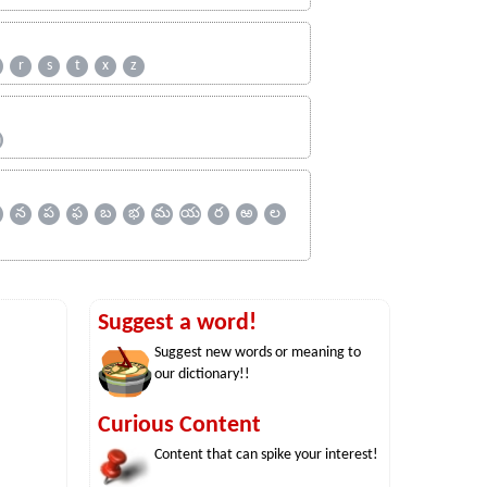
r
s
t
x
z
ஹ
న
ప
ఫ
బ
భ
మ
య
ర
ఱ
ల
Suggest a word!
Suggest new words or meaning to
our dictionary!!
Curious Content
Content that can spike your interest!