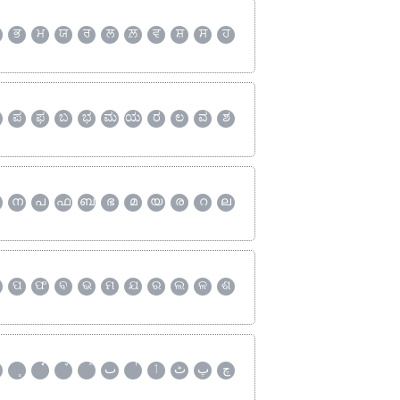
ਭ
ਮ
ਯ
ਰ
ਲ
ਲ਼
ਵ
ਸ਼
ਸ
ਹ
ಪ
ಫ
ಬ
ಭ
ಮ
ಯ
ರ
ಲ
ವ
ಶ
ന
പ
ഫ
ബ
ഭ
മ
യ
ര
റ
ല
ପ
ଫ
ବ
ଭ
ମ
ଯ
ର
ଲ
ଳ
ଶ
چ
پ
ٹ
ٲ
ٮ