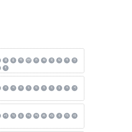
ड
ढ
ण
त्र
त
थ
द
ध
न
ऩ
९
ন
প
ফ
ব
ভ
ম
য
র
ল
শ
ન
પ
ફ
બ
ભ
મ
ય
ર
લ
વ