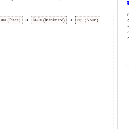
स्थान (Place)
➜
निर्जीव (Inanimate)
➜
संज्ञा (Noun)