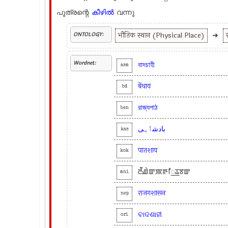
പുത്രന്റെ
കീഴില്‍
വന്നു
भौतिक स्थान (Physical Place)
➜
ONTOLOGY:
Wordnet:
বাদচাহী
asm
बेंथाय
bd
রাজ্যপাঠ
ben
بادشٲہی
kas
पातशाय
kok
ꯂꯩꯉꯥꯛꯄꯒꯤ꯭ꯊꯕꯛ
mni
राजगशासन
nep
ବାଦଶାହୀ
ori