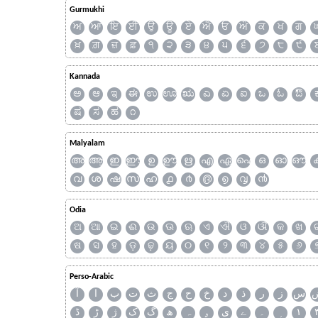
Gurmukhi
ਅ
ਆ
ਇ
ਈ
ਉ
ਊ
ਏ
ਐ
ਓ
ਔ
ਕ
ਖ
ਗ
ਖ਼
ਗ਼
ਜ਼
ਫ਼
੧
੨
੩
੪
੫
੬
੭
੮
੯
Kannada
ಅ
ಆ
ಇ
ಈ
ಉ
ಊ
ಋ
ಎ
ಏ
ಐ
ಒ
ಓ
ಔ
ಷ
ಸ
ಹ
೧
Malyalam
അ
ആ
ഇ
ഈ
ഉ
ഊ
ഋ
എ
ഏ
ഐ
ഒ
ഓ
ഔ
വ
ശ
ഷ
സ
ഹ
൧
൪
൫
൭
൮
൯
Odia
ଅ
ଆ
ଇ
ଈ
ଉ
ଊ
ଋ
ଏ
ଐ
ଓ
ଔ
କ
ଖ
ଷ
ସ
ହ
ଡ଼
ଢ଼
ୟ
୦
୧
୨
୩
୪
୫
୬
Perso-Arabic
س
ز
ر
ذ
د
خ
ح
ج
ث
ت
ب
ا
آ
ڈ
ڑ
ژ
ک
گ
ھ
ہ
ۄ
ی
ے
۔
۱