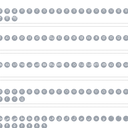
ਘ
ਚ
ਛ
ਜ
ਝ
ਟ
ਠ
ਡ
ਢ
ਣ
ਤ
ਥ
ਦ
ਧ
ਨ
ਪ
ਫ
ਬ
ੲ
ੳ
ੴ
ಕ
ಖ
ಗ
ಘ
ಚ
ಛ
ಜ
ಝ
ಟ
ಠ
ಡ
ಢ
ಣ
ತ
ಥ
ದ
ಧ
ನ
ക
ഖ
ഗ
ഘ
ച
ഛ
ജ
ഝ
ഞ
ട
ഠ
ഡ
ഢ
ണ
ത
ഥ
ദ
ധ
ଗ
ଘ
ଙ
ଚ
ଛ
ଜ
ଝ
ଞ
ଟ
ଠ
ଡ
ଢ
ଣ
ତ
ଥ
ଦ
ଧ
ନ
୭
୮
୯
ୱ
و
ه
ن
م
ل
ك
ق
ف
غ
ع
ظ
ط
ض
ص
ش
۳
۴
۵
۶
۷
۸
۹