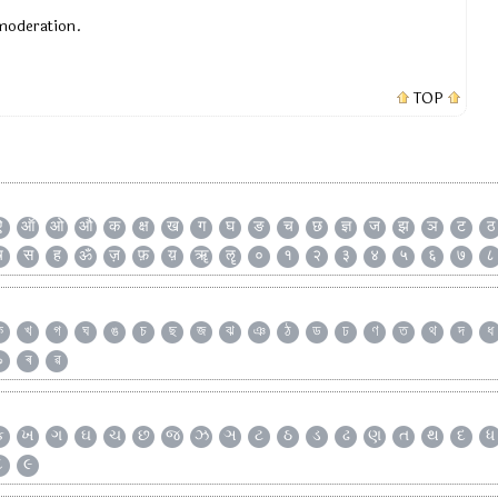
 moderation.
TOP
ऐ
ऑ
ओ
औ
क
क्ष
ख
ग
घ
ङ
च
छ
ज्ञ
ज
झ
ञ
ट
ठ
ष
स
ह
ॐ
ज़
फ़
य़
ॠ
ॡ
०
१
२
३
४
५
६
७
८
ক
খ
গ
ঘ
ঙ
চ
ছ
জ
ঝ
ঞ
ঠ
ড
ঢ
ণ
ত
থ
দ
ধ
৯
ৰ
ৱ
ક
ખ
ગ
ઘ
ચ
છ
જ
ઝ
ઞ
ટ
ઠ
ડ
ઢ
ણ
ત
થ
દ
ધ
૮
૯