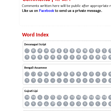
Comments written here will be public after appropriate
Like us on
Facebook
to send us a private message.
Word Index
Devanagari Script
ँ
अः
अं
अ
आ
इ
ई
उ
ऊ
ऋ
ऌ
ऍ
ए
प
फ
ब
भ
म
य
र
ऱ
ल
ळ
व
श
श्र
Bengali-Assamese
ঁ
ং
অ
আ
ই
ঈ
উ
ঊ
ঋ
এ
ঐ
ও
ঔ
ষ
স
হ
য়
০
১
২
৩
৪
৫
৬
৭
৮
Gujrati Lipi
અ
આ
ઇ
ઈ
ઉ
ઊ
ઋ
ઍ
એ
ઐ
ઑ
ઓ
ઔ
શ
ષ
સ
હ
ૐ
૦
૧
૨
૩
૪
૫
૬
૭