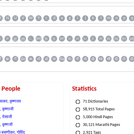
H
N
U
V
W
Y
c
d
e
g
i
j
k
l
m
o
p
q
க
ச
ஜ
ஞ
ட
ண
த
ந
ன
ப
ம
ய
ர
ல
வ
ஷ
ஸ
క
ఖ
గ
ఘ
ఙ
చ
ఛ
జ
ఝ
ట
ఠ
డ
ఢ
ణ
త
థ
ద
ధ
t People
Statistics
वकर, कृष्णराव
71 Dictionaries
 कृष्णाजी
58,915 Total Pages
, येसाजी
5,000 Hindi Pages
, कृष्णजी
30,121 Marathi Pages
े बसणीकर, गोविंद
2,921 Tags