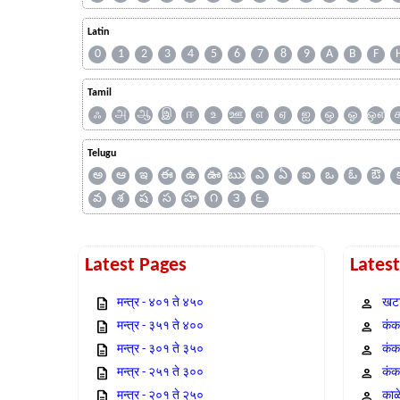
Latin
0
1
2
3
4
5
6
7
8
9
A
B
F
Tamil
ஃ
அ
ஆ
இ
ஈ
உ
ஊ
எ
ஏ
ஐ
ஒ
ஓ
ஔ
Telugu
అ
ఆ
ఇ
ఈ
ఉ
ఊ
ఋ
ఎ
ఏ
ఐ
ఒ
ఓ
ఔ
వ
శ
ష
స
హ
౧
౩
౬
Latest Pages
Lates
मन्त्र - ४०१ ते ४५०
खटा
मन्त्र - ३५१ ते ४००
कंक,
मन्त्र - ३०१ ते ३५०
कंक
मन्त्र - २५१ ते ३००
कंक
मन्त्र - २०१ ते २५०
काळ