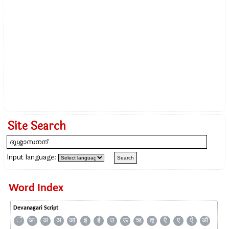
Site Search
Input language:
Word Index
Devanagari Script
ँ
अः
अं
अ
आ
इ
ई
उ
ऊ
ऋ
ऌ
ऍ
ए
ऐ
ऑ