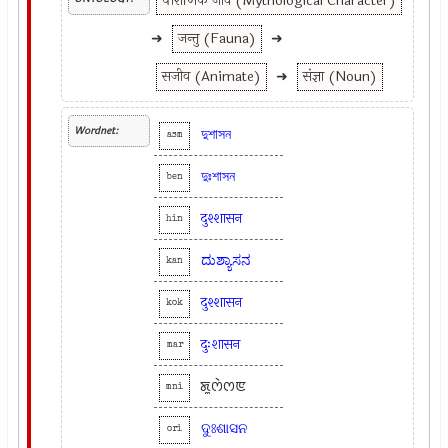
पौराणिक जीव (Mythological Character)
➜
जन्तु (Fauna)
➜
सजीव (Animate)
➜
संज्ञा (Noun)
Wordnet:
দুশাসন
asm
দুঃশাসন
ben
दुश्शासन
hin
ದುಶ್ಯಾಸನ
kan
दुश्शासन
kok
दुःशासन
mar
ꯗꯨꯁꯥꯁꯟ
mni
ଦୁଃଶାସନ
ori