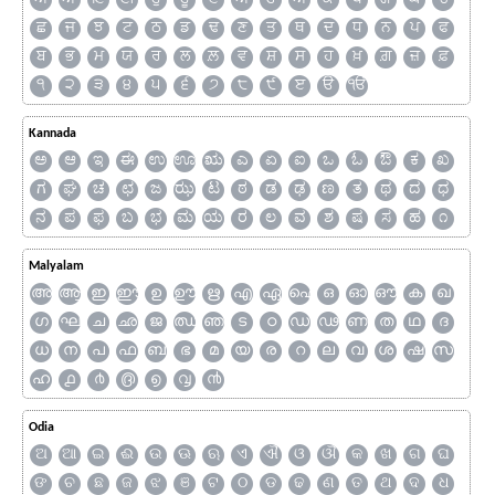
ਛ
ਜ
ਝ
ਟ
ਠ
ਡ
ਢ
ਣ
ਤ
ਥ
ਦ
ਧ
ਨ
ਪ
ਫ
ਬ
ਭ
ਮ
ਯ
ਰ
ਲ
ਲ਼
ਵ
ਸ਼
ਸ
ਹ
ਖ਼
ਗ਼
ਜ਼
ਫ਼
੧
੨
੩
੪
੫
੬
੭
੮
੯
ੲ
ੳ
ੴ
Kannada
ಅ
ಆ
ಇ
ಈ
ಉ
ಊ
ಋ
ಎ
ಏ
ಐ
ಒ
ಓ
ಔ
ಕ
ಖ
ಗ
ಘ
ಚ
ಛ
ಜ
ಝ
ಟ
ಠ
ಡ
ಢ
ಣ
ತ
ಥ
ದ
ಧ
ನ
ಪ
ಫ
ಬ
ಭ
ಮ
ಯ
ರ
ಲ
ವ
ಶ
ಷ
ಸ
ಹ
೧
Malyalam
അ
ആ
ഇ
ഈ
ഉ
ഊ
ഋ
എ
ഏ
ഐ
ഒ
ഓ
ഔ
ക
ഖ
ഗ
ഘ
ച
ഛ
ജ
ഝ
ഞ
ട
ഠ
ഡ
ഢ
ണ
ത
ഥ
ദ
ധ
ന
പ
ഫ
ബ
ഭ
മ
യ
ര
റ
ല
വ
ശ
ഷ
സ
ഹ
൧
൪
൫
൭
൮
൯
Odia
ଅ
ଆ
ଇ
ଈ
ଉ
ଊ
ଋ
ଏ
ଐ
ଓ
ଔ
କ
ଖ
ଗ
ଘ
ଙ
ଚ
ଛ
ଜ
ଝ
ଞ
ଟ
ଠ
ଡ
ଢ
ଣ
ତ
ଥ
ଦ
ଧ