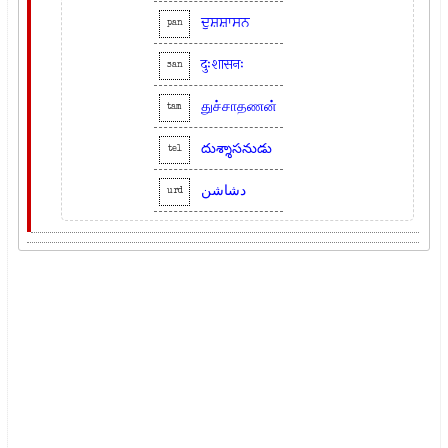
ਦੁਸ਼ਸ਼ਾਸਨ
pan
दुःशासनः
san
துச்சாதணன்
tam
దుశ్శాసనుడు
tel
دشاشن
urd