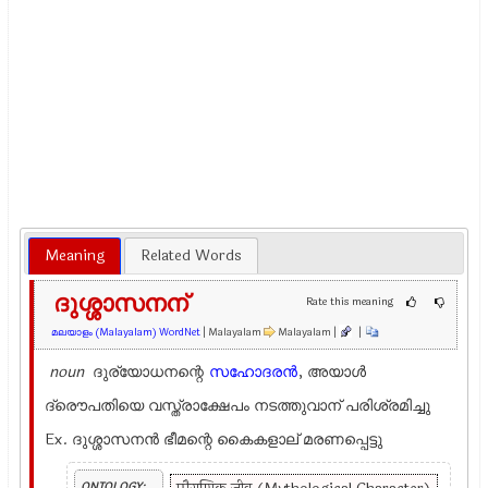
Meaning
Related Words
ദുശ്ശാസനന്
Rate this meaning
മലയാളം (Malayalam) WordNet
| Malayalam
Malayalam |
|
noun
ദുര്യോധനന്റെ
സഹോദരന്‍
, അയാള്‍
ദ്രൌപതിയെ വസ്ത്രാക്ഷേപം നടത്തുവാന് പരിശ്രമിച്ചു
Ex.
ദുശ്ശാസനന്‍ ഭീമന്റെ കൈകളാല് മരണപ്പെട്ടു
ONTOLOGY: