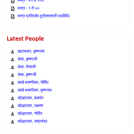
मन्त्र - ५१ ते १००
मन्त्र - १ ते ५०
मन्त्र प्रतिलोम दुर्गासप्तशती पाठविधिः
Latest People
खटावकर, कृष्णराव
कंक, कृष्णाजी
कंक, येसाजी
कंक, कृष्णजी
काळे बसणीकर, गोविंद
काळे बसणीकर, कृष्णराव
कोल्हटकर, बळवंत
कोल्हटकर, लक्ष्मण
कोल्हटकर, गोविंद
कोल्हटकर, राम्रचंद्र