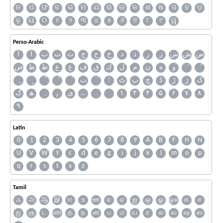
ନ
ପ
ଫ
ବ
ଭ
ମ
ଯ
ର
ଲ
ଳ
ଶ
ଷ
ସ
ହ
ଡ଼
ଢ଼
ୟ
୦
୧
୨
୩
୪
୫
୬
୭
୮
୯
ୱ
Perso-Arabic
ص
ش
س
ز
ر
ذ
د
خ
ح
ج
ث
ت
ب
ا
آ
و
ه
ن
م
ل
ك
ق
ف
غ
ع
ظ
ط
ض
ک
ژ
ڑ
ڈ
چ
پ
ٹ
ٲ
ٮ
گ
ھ
ہ
ۄ
ی
ے
۔
۱
۳
۴
۵
۶
۷
۸
۹
Latin
0
1
2
3
4
5
6
7
8
9
A
B
F
H
N
U
V
W
Y
c
d
e
g
i
j
k
l
m
o
p
q
r
s
t
x
z
Tamil
ஃ
அ
ஆ
இ
ஈ
உ
ஊ
எ
ஏ
ஐ
ஒ
ஓ
ஔ
க
ச
ஜ
ஞ
ட
ண
த
ந
ன
ப
ம
ய
ர
ல
வ
ஷ
ஸ