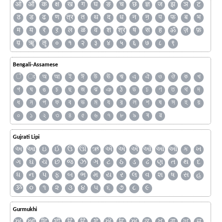
ओ
औ
क
क्ष
ख
ग
घ
ङ
च
छ
ज्ञ
ज
झ
ञ
ट
ठ
ड
ढ
ण
त्र
त
थ
द
ध
न
ऩ
प
फ
ब
भ
म
य
र
ऱ
ल
ळ
व
श
श्र
ष
स
ह
ॐ
ज़
फ़
य़
ॠ
ॡ
०
१
२
३
४
५
६
७
८
९
Bengali-Assamese
ঁ
ং
অ
আ
ই
ঈ
উ
ঊ
ঋ
এ
ঐ
ও
ঔ
ক
খ
গ
ঘ
ঙ
চ
ছ
জ
ঝ
ঞ
ঠ
ড
ঢ
ণ
ত
থ
দ
ধ
ন
প
ফ
ব
ভ
ম
য
র
ল
শ
ষ
স
হ
য়
০
১
২
৩
৪
৫
৬
৭
৮
৯
ৰ
ৱ
Gujrati Lipi
અ
આ
ઇ
ઈ
ઉ
ઊ
ઋ
ઍ
એ
ઐ
ઑ
ઓ
ઔ
ક
ખ
ગ
ઘ
ચ
છ
જ
ઝ
ઞ
ટ
ઠ
ડ
ઢ
ણ
ત
થ
દ
ધ
ન
પ
ફ
બ
ભ
મ
ય
ર
લ
વ
શ
ષ
સ
હ
ૐ
૦
૧
૨
૩
૪
૫
૬
૭
૮
૯
Gurmukhi
ਅ
ਆ
ਇ
ਈ
ਉ
ਊ
ਏ
ਐ
ਓ
ਔ
ਕ
ਖ
ਗ
ਘ
ਚ