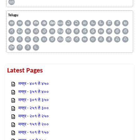
ஹ
Telugu
అ
ఆ
ఇ
ఈ
ఉ
ఊ
ఋ
ఎ
ఏ
ఐ
ఒ
ఓ
ఔ
క
ఖ
గ
ఘ
ఙ
చ
ఛ
జ
ఝ
ట
ఠ
డ
ఢ
ణ
త
థ
ద
ధ
న
ప
ఫ
బ
భ
మ
య
ర
ఱ
ల
వ
శ
ష
స
హ
౧
౩
౬
Latest Pages
मन्त्र - ४०१ ते ४५०
मन्त्र - ३५१ ते ४००
मन्त्र - ३०१ ते ३५०
मन्त्र - २५१ ते ३००
मन्त्र - २०१ ते २५०
मन्त्र - १५१ ते २००
मन्त्र - १०१ ते १५०