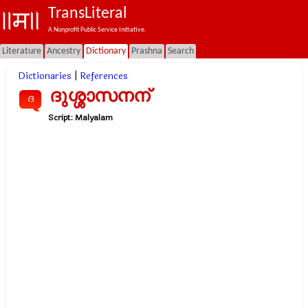
TransLiteral
A Nonprofit Public Service Initiative.
Literature
Ancestry
Dictionary
Prashna
Search
Dictionaries
|
References
ദുശ്ശാസനന്
ദ
Script:
Malyalam