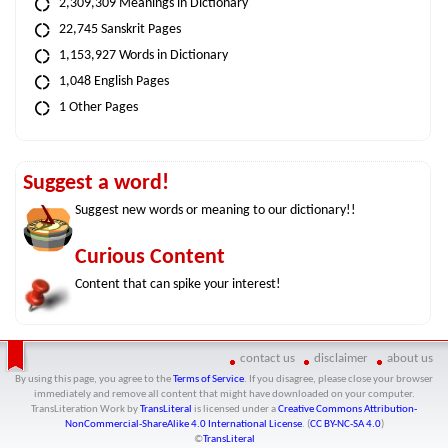
2,309,309 Meanings in Dictionary
22,745 Sanskrit Pages
1,153,927 Words in Dictionary
1,048 English Pages
1 Other Pages
Suggest a word!
Suggest new words or meaning to our dictionary!!
Curious Content
Content that can spike your interest!
contact us
disclaimer
about us
By using this page, you agree to the
Terms of Service
. If you disagree, please close your browser
immediately and remove all content that might have downloaded on your computer.
TransLiteration Work
by
TransLiteral
is licensed under a
Creative Commons Attribution-
NonCommercial-ShareAlike 4.0 International License
. (
CC BY-NC-SA 4.0
)
©
TransLiteral