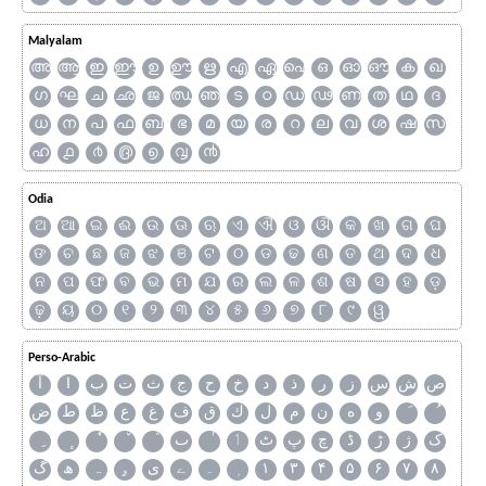
Malyalam
അ
ആ
ഇ
ഈ
ഉ
ഊ
ഋ
എ
ഏ
ഐ
ഒ
ഓ
ഔ
ക
ഖ
ഗ
ഘ
ച
ഛ
ജ
ഝ
ഞ
ട
ഠ
ഡ
ഢ
ണ
ത
ഥ
ദ
ധ
ന
പ
ഫ
ബ
ഭ
മ
യ
ര
റ
ല
വ
ശ
ഷ
സ
ഹ
൧
൪
൫
൭
൮
൯
Odia
ଅ
ଆ
ଇ
ଈ
ଉ
ଊ
ଋ
ଏ
ଐ
ଓ
ଔ
କ
ଖ
ଗ
ଘ
ଙ
ଚ
ଛ
ଜ
ଝ
ଞ
ଟ
ଠ
ଡ
ଢ
ଣ
ତ
ଥ
ଦ
ଧ
ନ
ପ
ଫ
ବ
ଭ
ମ
ଯ
ର
ଲ
ଳ
ଶ
ଷ
ସ
ହ
ଡ଼
ଢ଼
ୟ
୦
୧
୨
୩
୪
୫
୬
୭
୮
୯
ୱ
Perso-Arabic
ص
ش
س
ز
ر
ذ
د
خ
ح
ج
ث
ت
ب
ا
آ
و
ه
ن
م
ل
ك
ق
ف
غ
ع
ظ
ط
ض
ک
ژ
ڑ
ڈ
چ
پ
ٹ
ٲ
ٮ
گ
ھ
ہ
ۄ
ی
ے
۔
۱
۳
۴
۵
۶
۷
۸