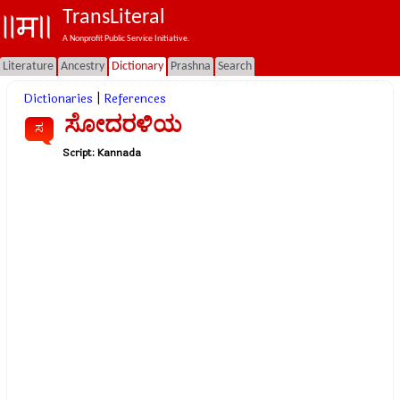
TransLiteral
A Nonprofit Public Service Initiative.
Literature
Ancestry
Dictionary
Prashna
Search
Dictionaries
|
References
ಸೋದರಳಿಯ
ಸ
Script:
Kannada