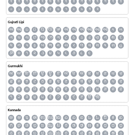
ধ
ন
প
ফ
ব
ভ
ম
য
র
ল
শ
ষ
স
হ
য়
০
১
২
৩
৪
৫
৬
৭
৮
৯
ৰ
ৱ
Gujrati Lipi
અ
આ
ઇ
ઈ
ઉ
ઊ
ઋ
ઍ
એ
ઐ
ઑ
ઓ
ઔ
ક
ખ
ગ
ઘ
ચ
છ
જ
ઝ
ઞ
ટ
ઠ
ડ
ઢ
ણ
ત
થ
દ
ધ
ન
પ
ફ
બ
ભ
મ
ય
ર
લ
વ
શ
ષ
સ
હ
ૐ
૦
૧
૨
૩
૪
૫
૬
૭
૮
૯
Gurmukhi
ਅ
ਆ
ਇ
ਈ
ਉ
ਊ
ਏ
ਐ
ਓ
ਔ
ਕ
ਖ
ਗ
ਘ
ਚ
ਛ
ਜ
ਝ
ਟ
ਠ
ਡ
ਢ
ਣ
ਤ
ਥ
ਦ
ਧ
ਨ
ਪ
ਫ
ਬ
ਭ
ਮ
ਯ
ਰ
ਲ
ਲ਼
ਵ
ਸ਼
ਸ
ਹ
ਖ਼
ਗ਼
ਜ਼
ਫ਼
੧
੨
੩
੪
੫
੬
੭
੮
੯
ੲ
ੳ
ੴ
Kannada
ಅ
ಆ
ಇ
ಈ
ಉ
ಊ
ಋ
ಎ
ಏ
ಐ
ಒ
ಓ
ಔ
ಕ
ಖ
ಗ
ಘ
ಚ
ಛ
ಜ
ಝ
ಟ
ಠ
ಡ
ಢ
ಣ
ತ
ಥ
ದ
ಧ
ನ
ಪ
ಫ
ಬ
ಭ
ಮ
ಯ
ರ
ಲ
ವ
ಶ
ಷ
ಸ
ಹ
೧