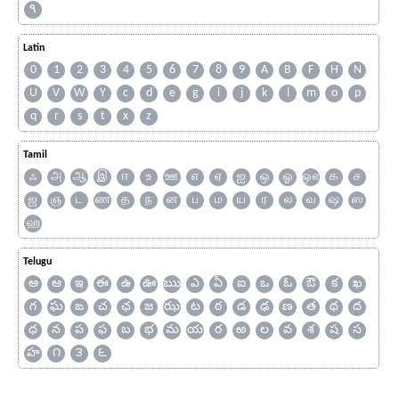
۹
Latin
0
1
2
3
4
5
6
7
8
9
A
B
F
H
N
U
V
W
Y
c
d
e
g
i
j
k
l
m
o
p
q
r
s
t
x
z
Tamil
ஃ
அ
ஆ
இ
ஈ
உ
ஊ
எ
ஏ
ஐ
ஒ
ஓ
ஔ
க
ச
ஜ
ஞ
ட
ண
த
ந
ன
ப
ம
ய
ர
ல
வ
ஷ
ஸ
ஹ
Telugu
అ
ఆ
ఇ
ఈ
ఉ
ఊ
ఋ
ఎ
ఏ
ఐ
ఒ
ఓ
ఔ
క
ఖ
గ
ఘ
ఙ
చ
ఛ
జ
ఝ
ట
ఠ
డ
ఢ
ణ
త
థ
ద
ధ
న
ప
ఫ
బ
భ
మ
య
ర
ఱ
ల
వ
శ
ష
స
హ
౧
౩
౬