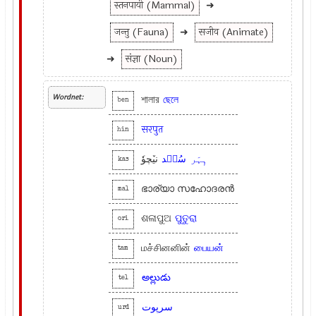
स्तनपायी (Mammal)
➜
जन्तु (Fauna)
➜
सजीव (Animate)
➜
संज्ञा (Noun)
Wordnet:
শালার
ছেলে
ben
सरपुत
hin
ہٕہَر
سُنٛد
نیٚچوٗ
kas
ഭാര്യാ സഹോദരൻ
mal
ଶଳାପୁଅ
ପୁତୁରା
ori
மச்சினனின்
பையன்
tam
అల్లుడు
tel
سرپوت
urd