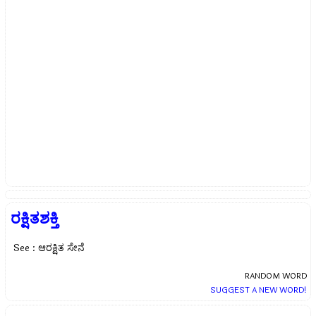
ರಕ್ಷಿತಶಕ್ತಿ
See : ಆರಕ್ಷಿತ ಸೇನೆ
RANDOM WORD
SUGGEST A NEW WORD!