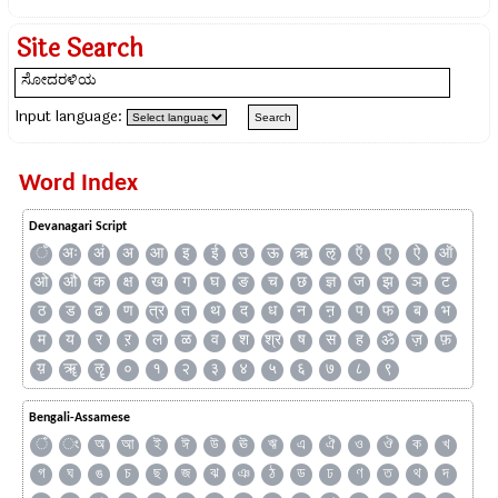
Site Search
Input language:
Word Index
Devanagari Script
ँ
अः
अं
अ
आ
इ
ई
उ
ऊ
ऋ
ऌ
ऍ
ए
ऐ
ऑ
ओ
औ
क
क्ष
ख
ग
घ
ङ
च
छ
ज्ञ
ज
झ
ञ
ट
ठ
ड
ढ
ण
त्र
त
थ
द
ध
न
ऩ
प
फ
ब
भ
म
य
र
ऱ
ल
ळ
व
श
श्र
ष
स
ह
ॐ
ज़
फ़
य़
ॠ
ॡ
०
१
२
३
४
५
६
७
८
९
Bengali-Assamese
ঁ
ং
অ
আ
ই
ঈ
উ
ঊ
ঋ
এ
ঐ
ও
ঔ
ক
খ
গ
ঘ
ঙ
চ
ছ
জ
ঝ
ঞ
ঠ
ড
ঢ
ণ
ত
থ
দ