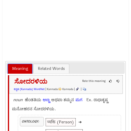
Meaning
Related Words
ಸೋದರಳಿಯ
Rate this meaning
ಕನ್ನಡ (Kannada) WordNet
| Kannada
Kannada |
|
noun
ಹೆಂಡತಿಯ
ಅಣ್ಣ
ಅಥವಾ ತಮ್ಮನ
ಮಗ
Ex.
ರಾಧಾಕೃಷ್ಣ
ಮನೋಹರನ ಸೋದರಳಿಯ.
व्यक्ति (Person)
➜
ONTOLOGY: