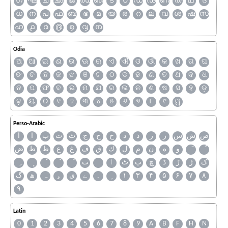
ഗ
ഘ
ച
ഛ
ജ
ഝ
ഞ
ട
ഠ
ഡ
ഢ
ണ
ത
ഥ
ദ
ധ
ന
പ
ഫ
ബ
ഭ
മ
യ
ര
റ
ല
വ
ശ
ഷ
സ
ഹ
൧
൪
൫
൭
൮
൯
Odia
ଅ
ଆ
ଇ
ଈ
ଉ
ଊ
ଋ
ଏ
ଐ
ଓ
ଔ
କ
ଖ
ଗ
ଘ
ଙ
ଚ
ଛ
ଜ
ଝ
ଞ
ଟ
ଠ
ଡ
ଢ
ଣ
ତ
ଥ
ଦ
ଧ
ନ
ପ
ଫ
ବ
ଭ
ମ
ଯ
ର
ଲ
ଳ
ଶ
ଷ
ସ
ହ
ଡ଼
ଢ଼
ୟ
୦
୧
୨
୩
୪
୫
୬
୭
୮
୯
ୱ
Perso-Arabic
ص
ش
س
ز
ر
ذ
د
خ
ح
ج
ث
ت
ب
ا
آ
و
ه
ن
م
ل
ك
ق
ف
غ
ع
ظ
ط
ض
ک
ژ
ڑ
ڈ
چ
پ
ٹ
ٲ
ٮ
گ
ھ
ہ
ۄ
ی
ے
۔
۱
۳
۴
۵
۶
۷
۸
۹
Latin
0
1
2
3
4
5
6
7
8
9
A
B
F
H
N