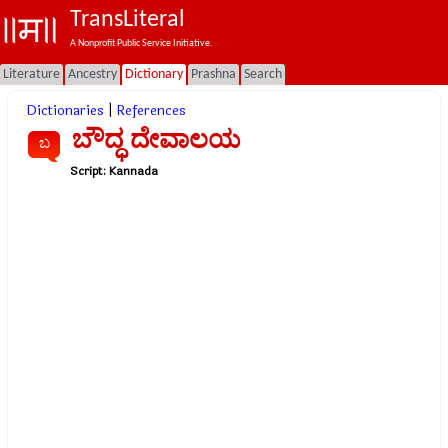
TransLiteral
A Nonprofit Public Service Initiative.
Literature
Ancestry
Dictionary
Prashna
Search
Dictionaries
|
References
ಬೌದ್ಧ ದೇವಾಲಯ
ಬ
Script:
Kannada