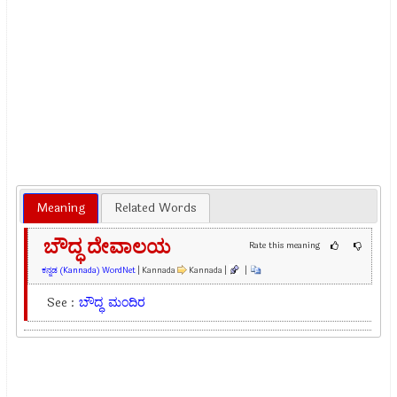
Meaning
Related Words
ಬೌದ್ಧ ದೇವಾಲಯ
Rate this meaning
ಕನ್ನಡ (Kannada) WordNet
| Kannada
Kannada |
|
See :
ಬೌದ್ಧ
ಮಂದಿರ