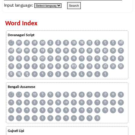
Input language:
Word Index
Devanagari Script
ँ
अः
अं
अ
आ
इ
ई
उ
ऊ
ऋ
ऌ
ऍ
ए
ऐ
ऑ
ओ
औ
क
क्ष
ख
ग
घ
ङ
च
छ
ज्ञ
ज
झ
ञ
ट
ठ
ड
ढ
ण
त्र
त
थ
द
ध
न
ऩ
प
फ
ब
भ
म
य
र
ऱ
ल
ळ
व
श
श्र
ष
स
ह
ॐ
ज़
फ़
य़
ॠ
ॡ
०
१
२
३
४
५
६
७
८
९
Bengali-Assamese
ঁ
ং
অ
আ
ই
ঈ
উ
ঊ
ঋ
এ
ঐ
ও
ঔ
ক
খ
গ
ঘ
ঙ
চ
ছ
জ
ঝ
ঞ
ঠ
ড
ঢ
ণ
ত
থ
দ
ধ
ন
প
ফ
ব
ভ
ম
য
র
ল
শ
ষ
স
হ
য়
০
১
২
৩
৪
৫
৬
৭
৮
৯
ৰ
ৱ
Gujrati Lipi