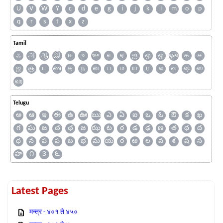
U
V
W
Y
c
d
e
g
i
j
k
l
m
o
p
q
r
s
t
x
z
Tamil
ஃ
அ
ஆ
இ
ஈ
உ
ஊ
எ
ஏ
ஐ
ஒ
ஓ
ஔ
க
ச
ஜ
ஞ
ட
ண
த
ந
ன
ப
ம
ய
ர
ல
வ
ஷ
ஸ
ஹ
Telugu
అ
ఆ
ఇ
ఈ
ఉ
ఊ
ఋ
ఎ
ఏ
ఐ
ఒ
ఓ
ఔ
క
ఖ
గ
ఘ
ఙ
చ
ఛ
జ
ఝ
ట
ఠ
డ
ఢ
ణ
త
థ
ద
ధ
న
ప
ఫ
బ
భ
మ
య
ర
ఱ
ల
వ
శ
ష
స
హ
౧
౩
౬
Latest Pages
मन्त्र - ४०१ ते ४५०