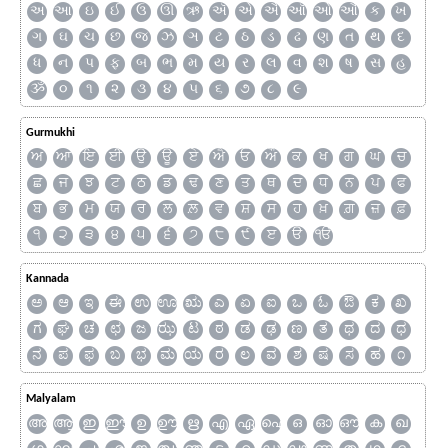
અ
આ
ઇ
ઈ
ઉ
ઊ
ઋ
ઍ
એ
ઐ
ઑ
ઓ
ઔ
ક
ખ
ગ
ઘ
ચ
છ
જ
ઝ
ઞ
ટ
ઠ
ડ
ઢ
ણ
ત
થ
દ
ધ
ન
પ
ફ
બ
ભ
મ
ય
ર
લ
વ
શ
ષ
સ
હ
ૐ
૦
૧
૨
૩
૪
૫
૬
૭
૮
૯
Gurmukhi
ਅ
ਆ
ਇ
ਈ
ਉ
ਊ
ਏ
ਐ
ਓ
ਔ
ਕ
ਖ
ਗ
ਘ
ਚ
ਛ
ਜ
ਝ
ਟ
ਠ
ਡ
ਢ
ਣ
ਤ
ਥ
ਦ
ਧ
ਨ
ਪ
ਫ
ਬ
ਭ
ਮ
ਯ
ਰ
ਲ
ਲ਼
ਵ
ਸ਼
ਸ
ਹ
ਖ਼
ਗ਼
ਜ਼
ਫ਼
੧
੨
੩
੪
੫
੬
੭
੮
੯
ੲ
ੳ
ੴ
Kannada
ಅ
ಆ
ಇ
ಈ
ಉ
ಊ
ಋ
ಎ
ಏ
ಐ
ಒ
ಓ
ಔ
ಕ
ಖ
ಗ
ಘ
ಚ
ಛ
ಜ
ಝ
ಟ
ಠ
ಡ
ಢ
ಣ
ತ
ಥ
ದ
ಧ
ನ
ಪ
ಫ
ಬ
ಭ
ಮ
ಯ
ರ
ಲ
ವ
ಶ
ಷ
ಸ
ಹ
೧
Malyalam
അ
ആ
ഇ
ഈ
ഉ
ഊ
ഋ
എ
ഏ
ഐ
ഒ
ഓ
ഔ
ക
ഖ