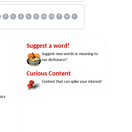
న
ప
ఫ
బ
భ
మ
య
ర
ఱ
ల
Suggest a word!
Suggest new words or meaning to
our dictionary!!
Curious Content
Content that can spike your interest!
nary