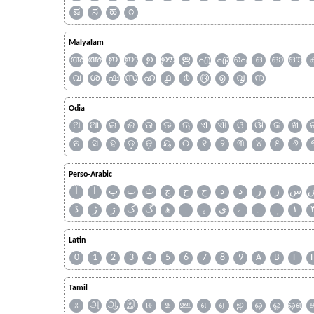
ಷ
ಸ
ಹ
೧
Malyalam
അ
ആ
ഇ
ഈ
ഉ
ഊ
ഋ
എ
ഏ
ഐ
ഒ
ഓ
ഔ
വ
ശ
ഷ
സ
ഹ
൧
൪
൫
൭
൮
൯
Odia
ଅ
ଆ
ଇ
ଈ
ଉ
ଊ
ଋ
ଏ
ଐ
ଓ
ଔ
କ
ଖ
ଷ
ସ
ହ
ଡ଼
ଢ଼
ୟ
୦
୧
୨
୩
୪
୫
୬
Perso-Arabic
س
ز
ر
ذ
د
خ
ح
ج
ث
ت
ب
ا
آ
ڈ
ڑ
ژ
ک
گ
ھ
ہ
ۄ
ی
ے
۔
۱
Latin
0
1
2
3
4
5
6
7
8
9
A
B
F
Tamil
ஃ
அ
ஆ
இ
ஈ
உ
ஊ
எ
ஏ
ஐ
ஒ
ஓ
ஔ