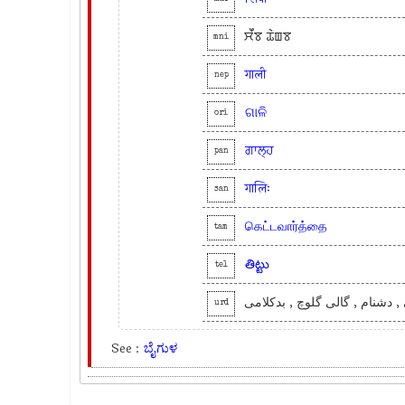
ꯆꯩꯕ ꯊꯥꯡꯕ
mni
गाली
nep
ଗାଳି
ori
ਗਾਲ੍ਹ
pan
गालिः
san
கெட்டவார்த்தை
tam
తిట్టు
tel
, دشنام , گالی گلوچ , بدکلامی
urd
See :
ಬೈಗುಳ