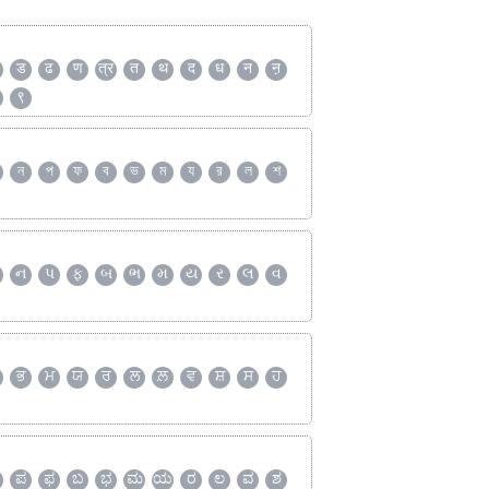
ड
ढ
ण
त्र
त
थ
द
ध
न
ऩ
९
ন
প
ফ
ব
ভ
ম
য
র
ল
শ
ન
પ
ફ
બ
ભ
મ
ય
ર
લ
વ
ਭ
ਮ
ਯ
ਰ
ਲ
ਲ਼
ਵ
ਸ਼
ਸ
ਹ
ಪ
ಫ
ಬ
ಭ
ಮ
ಯ
ರ
ಲ
ವ
ಶ