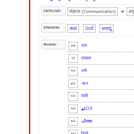
संज्ञापन (Communication)
➜
अमू
ONTOLOGY:
ಶಾಪ
ನಿಂದೆ
ಅಪದ್ದ
SYNONYM:
Wordnet:
গালি
asm
रायनाय
bd
গালী
ben
ગાળ
guj
गाली
hin
لٮ۪کھ
kas
ചീത്ത
mal
शिवी
mar