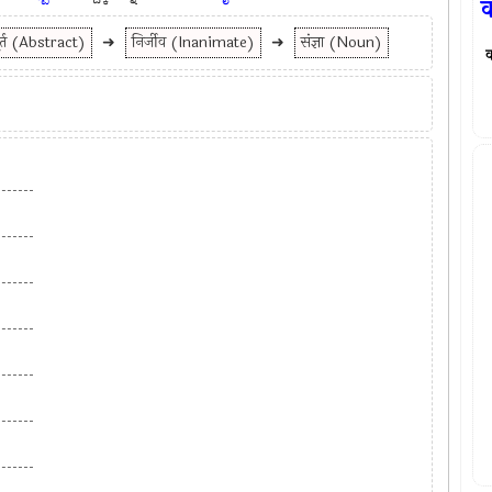
व
र्त (Abstract)
➜
निर्जीव (Inanimate)
➜
संज्ञा (Noun)