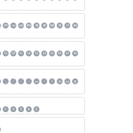
ന
പ
ഫ
ബ
ഭ
മ
യ
ര
റ
ല
ପ
ଫ
ବ
ଭ
ମ
ଯ
ର
ଲ
ଳ
ଶ
چ
پ
ٹ
ٲ
ٮ
r
s
t
x
z
ஹ