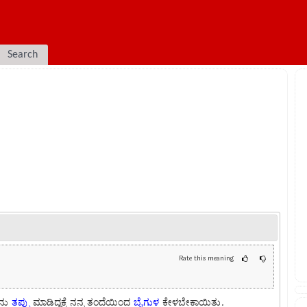
Search
Rate this meaning
ನು
ತಪ್ಪು
ಮಾಡಿದ್ದಕ್ಕೆ ನನ್ನ ತಂದೆಯಿಂದ
ಬೈಗುಳ
ಕೇಳಬೇಕಾಯಿತು.