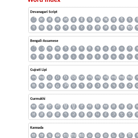
Word Index
Devanagari Script
ँ
अः
अं
अ
आ
इ
ई
उ
ऊ
ऋ
ऌ
ऍ
ए
प
फ
ब
भ
म
य
र
ऱ
ल
ळ
व
श
श्र
Bengali-Assamese
ঁ
ং
অ
আ
ই
ঈ
উ
ঊ
ঋ
এ
ঐ
ও
ঔ
ষ
স
হ
য়
০
১
২
৩
৪
৫
৬
৭
৮
Gujrati Lipi
અ
આ
ઇ
ઈ
ઉ
ઊ
ઋ
ઍ
એ
ઐ
ઑ
ઓ
ઔ
શ
ષ
સ
હ
ૐ
૦
૧
૨
૩
૪
૫
૬
૭
Gurmukhi
ਅ
ਆ
ਇ
ਈ
ਉ
ਊ
ਏ
ਐ
ਓ
ਔ
ਕ
ਖ
ਗ
ਖ਼
ਗ਼
ਜ਼
ਫ਼
੧
੨
੩
੪
੫
੬
੭
੮
੯
Kannada
ಅ
ಆ
ಇ
ಈ
ಉ
ಊ
ಋ
ಎ
ಏ
ಐ
ಒ
ಓ
ಔ