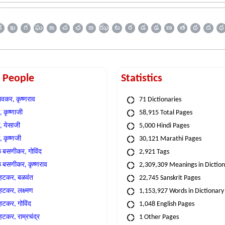
క
ఖ
గ
ఘ
ఙ
చ
ఛ
జ
ఝ
ట
ఠ
డ
ఢ
ణ
త
థ
ద
ధ
t People
Statistics
वकर, कृष्णराव
71 Dictionaries
 कृष्णाजी
58,915 Total Pages
, येसाजी
5,000 Hindi Pages
, कृष्णजी
30,121 Marathi Pages
े बसणीकर, गोविंद
2,921 Tags
े बसणीकर, कृष्णराव
2,309,309 Meanings in Dictio
्हटकर, बळवंत
22,745 Sanskrit Pages
्हटकर, लक्ष्मण
1,153,927 Words in Dictionary
्हटकर, गोविंद
1,048 English Pages
हटकर, राम्रचंद्र
1 Other Pages