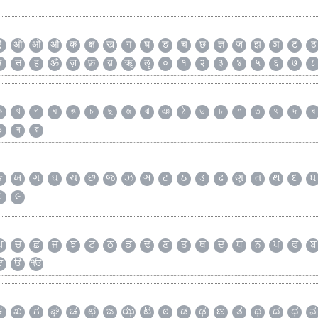
ऐ
ऑ
ओ
औ
क
क्ष
ख
ग
घ
ङ
च
छ
ज्ञ
ज
झ
ञ
ट
ठ
ष
स
ह
ॐ
ज़
फ़
य़
ॠ
ॡ
०
१
२
३
४
५
६
७
८
ক
খ
গ
ঘ
ঙ
চ
ছ
জ
ঝ
ঞ
ঠ
ড
ঢ
ণ
ত
থ
দ
ধ
৯
ৰ
ৱ
ક
ખ
ગ
ઘ
ચ
છ
જ
ઝ
ઞ
ટ
ઠ
ડ
ઢ
ણ
ત
થ
દ
ધ
૮
૯
ਘ
ਚ
ਛ
ਜ
ਝ
ਟ
ਠ
ਡ
ਢ
ਣ
ਤ
ਥ
ਦ
ਧ
ਨ
ਪ
ਫ
ਬ
ੲ
ੳ
ੴ
ಕ
ಖ
ಗ
ಘ
ಚ
ಛ
ಜ
ಝ
ಟ
ಠ
ಡ
ಢ
ಣ
ತ
ಥ
ದ
ಧ
ನ