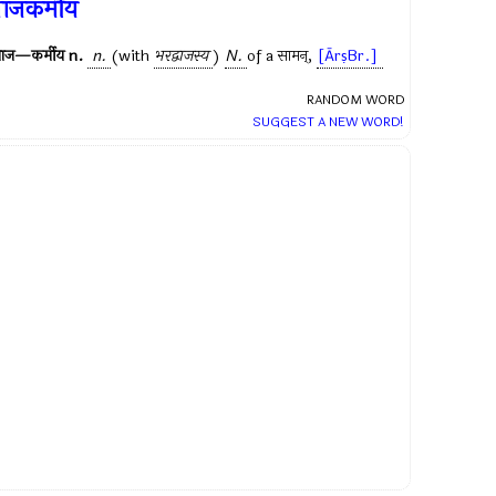
ाजकर्मीय
वाज—कर्मीय
n.
n.
(with
भरद्वाजस्य
)
N.
of a
सामन्
,
[ĀrṣBr.]
RANDOM WORD
SUGGEST A NEW WORD!