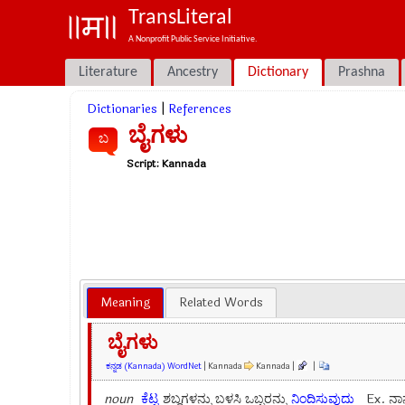
TransLiteral
A Nonprofit Public Service Initiative.
Literature
Ancestry
Dictionary
Prashna
Dictionaries
|
References
ಬೈಗಳು
ಬ
Script:
Kannada
Meaning
Related Words
ಬೈಗಳು
ಕನ್ನಡ (Kannada) WordNet
| Kannada
Kannada |
|
noun
ಕೆಟ್ಟ
ಶಬ್ದಗಳನ್ನು ಬಳಸಿ ಒಬ್ಬರನ್ನು
ನಿಂದಿಸುವುದು
Ex.
ನಾ