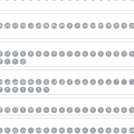
ക
ഖ
ഗ
ഘ
ച
ഛ
ജ
ഝ
ഞ
ട
ഠ
ഡ
ഢ
ണ
ത
ഥ
ദ
ധ
ଗ
ଘ
ଙ
ଚ
ଛ
ଜ
ଝ
ଞ
ଟ
ଠ
ଡ
ଢ
ଣ
ତ
ଥ
ଦ
ଧ
ନ
୭
୮
୯
ୱ
و
ه
ن
م
ل
ك
ق
ف
غ
ع
ظ
ط
ض
ص
ش
۳
۴
۵
۶
۷
۸
۹
H
N
U
V
W
Y
c
d
e
g
i
j
k
l
m
o
p
q
க
ச
ஜ
ஞ
ட
ண
த
ந
ன
ப
ம
ய
ர
ல
வ
ஷ
ஸ