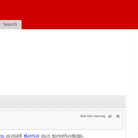
Search
Rate this meaning
್ಣು
ಮಂಟಪಕ್ಕೆ
ಹೋಗುವ
ಮುನ್ನ ಶೃಂಗಾರಗೊಂಡಿದ್ದಳು.