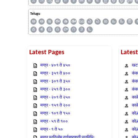
ஃ
அ
ஆ
இ
ஈ
உ
ஊ
எ
ஏ
ஐ
ஒ
ஓ
ஔ
Telugu
అ
ఆ
ఇ
ఈ
ఉ
ఊ
ఋ
ఎ
ఏ
ఐ
ఒ
ఓ
ఔ
వ
శ
ష
స
హ
౧
౩
౬
Latest Pages
Lates
मन्त्र - ४०१ ते ४५०
खटा
मन्त्र - ३५१ ते ४००
कंक,
मन्त्र - ३०१ ते ३५०
कंक
मन्त्र - २५१ ते ३००
कंक
मन्त्र - २०१ ते २५०
काळ
मन्त्र - १५१ ते २००
काळ
मन्त्र - १०१ ते १५०
कोल
मन्त्र - ५१ ते १००
कोल
मन्त्र - १ ते ५०
कोल
मन्त्र प्रतिलोम दुर्गासप्तशती पाठविधिः
कोल्