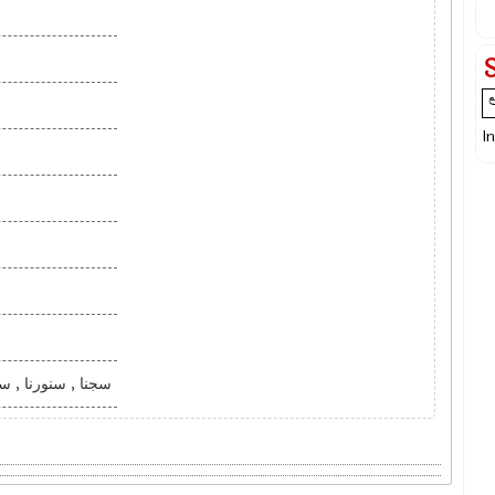
I
سجنا , سنورنا , س