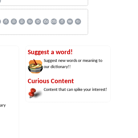
ஹ
న
ప
ఫ
బ
భ
మ
య
ర
ఱ
ల
Suggest a word!
Suggest new words or meaning to
our dictionary!!
Curious Content
Content that can spike your interest!
nary