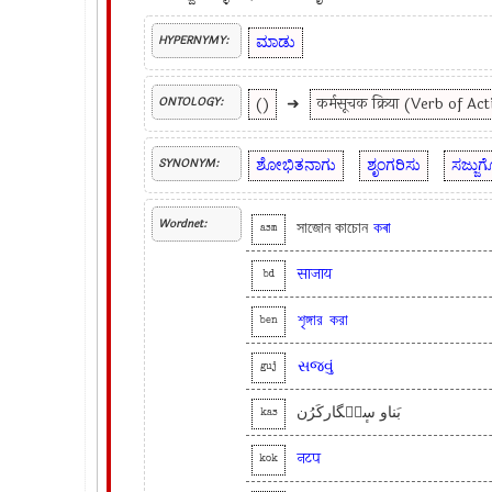
ಮಾಡು
HYPERNYMY:
()
➜
कर्मसूचक क्रिया (Verb of Ac
ONTOLOGY:
ಶೋಭಿತನಾಗು
ಶೃಂಗರಿಸು
ಸಜ್ಜುಗ
SYNONYM:
Wordnet:
সাজোন কাচোন
কৰা
asm
साजाय
bd
শৃঙ্গার
করা
ben
સજવું
guj
بَناو سٕنٛگارکَرُن
kas
नटप
kok