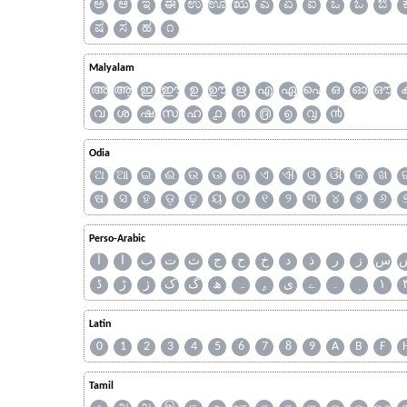
ಅ
ಆ
ಇ
ಈ
ಉ
ಊ
ಋ
ಎ
ಏ
ಐ
ಒ
ಓ
ಔ
ಷ
ಸ
ಹ
೧
Malyalam
അ
ആ
ഇ
ഈ
ഉ
ഊ
ഋ
എ
ഏ
ഐ
ഒ
ഓ
ഔ
വ
ശ
ഷ
സ
ഹ
൧
൪
൫
൭
൮
൯
Odia
ଅ
ଆ
ଇ
ଈ
ଉ
ଊ
ଋ
ଏ
ଐ
ଓ
ଔ
କ
ଖ
ଷ
ସ
ହ
ଡ଼
ଢ଼
ୟ
୦
୧
୨
୩
୪
୫
୬
Perso-Arabic
س
ز
ر
ذ
د
خ
ح
ج
ث
ت
ب
ا
آ
ڈ
ڑ
ژ
ک
گ
ھ
ہ
ۄ
ی
ے
۔
۱
Latin
0
1
2
3
4
5
6
7
8
9
A
B
F
Tamil