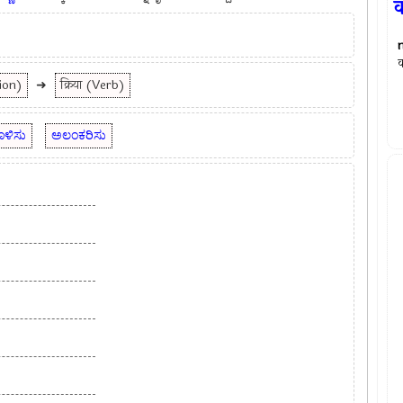
क
क
tion)
➜
क्रिया (Verb)
ೊಳಿಸು
ಅಲಂಕರಿಸು