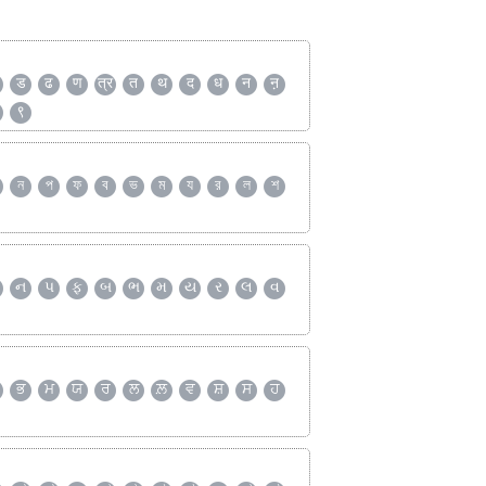
ड
ढ
ण
त्र
त
थ
द
ध
न
ऩ
९
ন
প
ফ
ব
ভ
ম
য
র
ল
শ
ન
પ
ફ
બ
ભ
મ
ય
ર
લ
વ
ਭ
ਮ
ਯ
ਰ
ਲ
ਲ਼
ਵ
ਸ਼
ਸ
ਹ