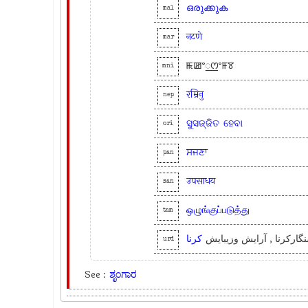
ഒരുക്കുക
mal
नटणे
mar
ꯃꯀꯦ꯭ꯁꯦꯝꯕ
mni
रम्रिनु
nep
ସୁସଜ୍ଜିତ
ହେବା
ori
ਸਜਣਾ
pan
उपसाधय
san
ஒழுங்குப்படுத்து
tam
نگارکرنا , آرایش وزیبایش
کرنا
urd
See :
ಶೃಂಗಾರ