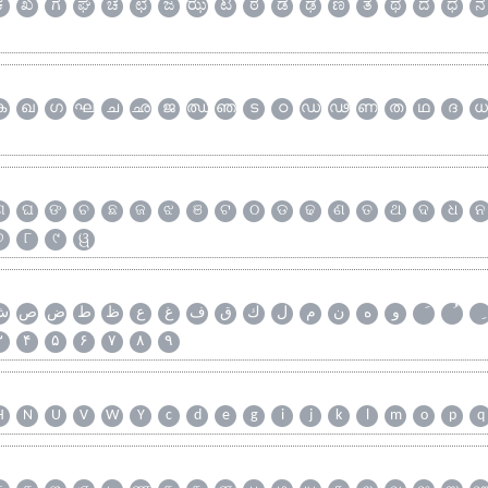
ಕ
ಖ
ಗ
ಘ
ಚ
ಛ
ಜ
ಝ
ಟ
ಠ
ಡ
ಢ
ಣ
ತ
ಥ
ದ
ಧ
ನ
ക
ഖ
ഗ
ഘ
ച
ഛ
ജ
ഝ
ഞ
ട
ഠ
ഡ
ഢ
ണ
ത
ഥ
ദ
ധ
ଗ
ଘ
ଙ
ଚ
ଛ
ଜ
ଝ
ଞ
ଟ
ଠ
ଡ
ଢ
ଣ
ତ
ଥ
ଦ
ଧ
ନ
୭
୮
୯
ୱ
و
ه
ن
م
ل
ك
ق
ف
غ
ع
ظ
ط
ض
ص
ش
۳
۴
۵
۶
۷
۸
۹
H
N
U
V
W
Y
c
d
e
g
i
j
k
l
m
o
p
q