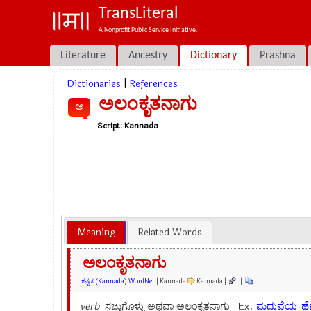
TransLiteral
A Nonprofit Public Service Initiative.
Literature
Ancestry
Dictionary
Prashna
Dictionaries
|
References
ಅಲಂಕೃತನಾಗು
ಅ
Script:
Kannada
Meaning
Related Words
ಅಲಂಕೃತನಾಗು
ಕನ್ನಡ (Kannada) WordNet
| Kannada
Kannada |
|
verb
ಸಜ್ಜುಗೊಳ್ಳು ಅಥವಾ ಅಲಂಕೃತನಾಗು Ex.
ಮದುವೆಯ
ಹೆಣ