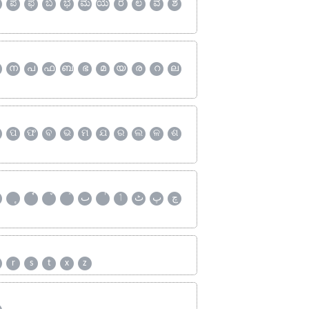
ಪ
ಫ
ಬ
ಭ
ಮ
ಯ
ರ
ಲ
ವ
ಶ
ന
പ
ഫ
ബ
ഭ
മ
യ
ര
റ
ല
ପ
ଫ
ବ
ଭ
ମ
ଯ
ର
ଲ
ଳ
ଶ
چ
پ
ٹ
ٲ
ٮ
r
s
t
x
z