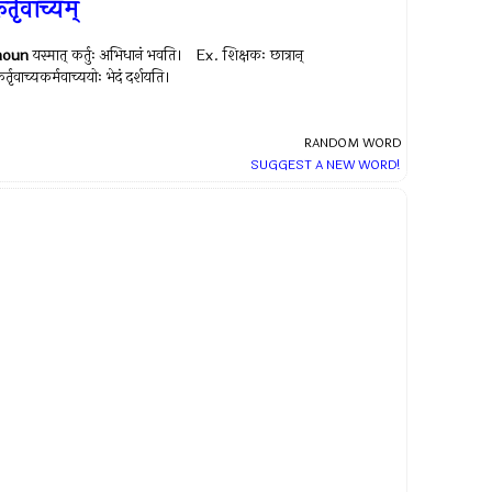
र्तृवाच्यम्
noun
यस्मात् कर्तुः अभिधानं भवति। Ex.
शिक्षकः छात्रान्
र्तृवाच्यकर्मवाच्ययोः भेदं दर्शयति।
RANDOM WORD
SUGGEST A NEW WORD!