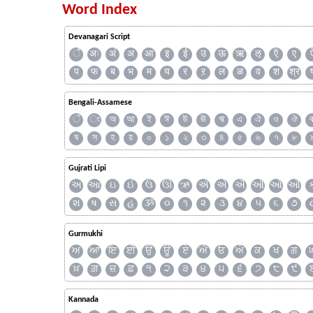
Word Index
Devanagari Script
ँ
अः
अं
अ
आ
इ
ई
उ
ऊ
ऋ
ऌ
ऍ
ए
प
फ
ब
भ
म
य
र
ऱ
ल
ळ
व
श
श्र
Bengali-Assamese
ঁ
ং
অ
আ
ই
ঈ
উ
ঊ
ঋ
এ
ঐ
ও
ঔ
ষ
স
হ
য়
০
১
২
৩
৪
৫
৬
৭
৮
Gujrati Lipi
અ
આ
ઇ
ઈ
ઉ
ઊ
ઋ
ઍ
એ
ઐ
ઑ
ઓ
ઔ
શ
ષ
સ
હ
ૐ
૦
૧
૨
૩
૪
૫
૬
૭
Gurmukhi
ਅ
ਆ
ਇ
ਈ
ਉ
ਊ
ਏ
ਐ
ਓ
ਔ
ਕ
ਖ
ਗ
ਖ਼
ਗ਼
ਜ਼
ਫ਼
੧
੨
੩
੪
੫
੬
੭
੮
੯
Kannada