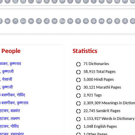
க
ச
ஜ
ஞ
ட
ண
த
ந
ன
ப
ம
ய
ர
ல
வ
ஷ
ஸ
క
ఖ
గ
ఘ
ఙ
చ
ఛ
జ
ఝ
ట
ఠ
డ
ఢ
ణ
త
థ
ద
ధ
t People
Statistics
वकर, कृष्णराव
71 Dictionaries
 कृष्णाजी
58,915 Total Pages
, येसाजी
5,000 Hindi Pages
, कृष्णजी
30,121 Marathi Pages
े बसणीकर, गोविंद
2,921 Tags
े बसणीकर, कृष्णराव
2,309,309 Meanings in Dictio
्हटकर, बळवंत
22,745 Sanskrit Pages
्हटकर, लक्ष्मण
1,153,927 Words in Dictionary
्हटकर, गोविंद
1,048 English Pages
हटकर, राम्रचंद्र
1 Other Pages