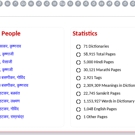
క
ఖ
గ
ఘ
ఙ
చ
ఛ
జ
ఝ
ట
ఠ
డ
ఢ
ణ
త
థ
ద
ధ
t People
Statistics
वकर, कृष्णराव
71 Dictionaries
 कृष्णाजी
58,915 Total Pages
, येसाजी
5,000 Hindi Pages
, कृष्णजी
30,121 Marathi Pages
े बसणीकर, गोविंद
2,921 Tags
े बसणीकर, कृष्णराव
2,309,309 Meanings in Dictio
्हटकर, बळवंत
22,745 Sanskrit Pages
्हटकर, लक्ष्मण
1,153,927 Words in Dictionary
्हटकर, गोविंद
1,048 English Pages
हटकर, राम्रचंद्र
1 Other Pages