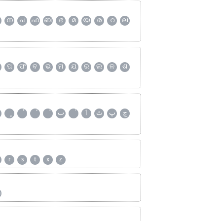
ന
പ
ഫ
ബ
ഭ
മ
യ
ര
റ
ല
ପ
ଫ
ବ
ଭ
ମ
ଯ
ର
ଲ
ଳ
ଶ
چ
پ
ٹ
ٲ
ٮ
r
s
t
x
z
ஹ