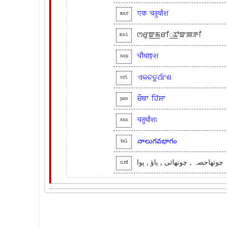
एक
चतुर्थांश
mar
ꯁꯔꯨꯛ꯭ꯃꯔꯤ꯭ꯊꯣꯛꯄꯒꯤ
mni
चौथाङ्श
nep
ଏକଚତୁର୍ଥାଂଶ
ori
ਚੌਥਾ
ਹਿੱਸਾ
pan
चतुर्थांशः
san
నాలుగవభాగం
tel
چوتھاحصہ , چوتھائی , پاؤ , پوا
urd