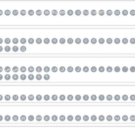
ക
ഖ
ഗ
ഘ
ച
ഛ
ജ
ഝ
ഞ
ട
ഠ
ഡ
ഢ
ണ
ത
ഥ
ദ
ധ
ଗ
ଘ
ଙ
ଚ
ଛ
ଜ
ଝ
ଞ
ଟ
ଠ
ଡ
ଢ
ଣ
ତ
ଥ
ଦ
ଧ
ନ
୭
୮
୯
ୱ
و
ه
ن
م
ل
ك
ق
ف
غ
ع
ظ
ط
ض
ص
ش
۳
۴
۵
۶
۷
۸
۹
H
N
U
V
W
Y
c
d
e
g
i
j
k
l
m
o
p
q
க
ச
ஜ
ஞ
ட
ண
த
ந
ன
ப
ம
ய
ர
ல
வ
ஷ
ஸ