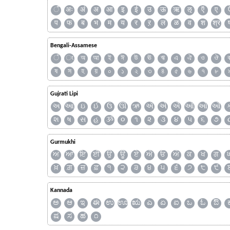
ँ
अः
अं
अ
आ
इ
ई
उ
ऊ
ऋ
ऌ
ऍ
ए
प
फ
ब
भ
म
य
र
ऱ
ल
ळ
व
श
श्र
Bengali-Assamese
ঁ
ং
অ
আ
ই
ঈ
উ
ঊ
ঋ
এ
ঐ
ও
ঔ
ষ
স
হ
য়
০
১
২
৩
৪
৫
৬
৭
৮
Gujrati Lipi
અ
આ
ઇ
ઈ
ઉ
ઊ
ઋ
ઍ
એ
ઐ
ઑ
ઓ
ઔ
શ
ષ
સ
હ
ૐ
૦
૧
૨
૩
૪
૫
૬
૭
Gurmukhi
ਅ
ਆ
ਇ
ਈ
ਉ
ਊ
ਏ
ਐ
ਓ
ਔ
ਕ
ਖ
ਗ
ਖ਼
ਗ਼
ਜ਼
ਫ਼
੧
੨
੩
੪
੫
੬
੭
੮
੯
Kannada
ಅ
ಆ
ಇ
ಈ
ಉ
ಊ
ಋ
ಎ
ಏ
ಐ
ಒ
ಓ
ಔ
ಷ
ಸ
ಹ
೧