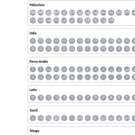
Malyalam
അ
ആ
ഇ
ഈ
ഉ
ഊ
ഋ
എ
ഏ
ഐ
ഒ
ഓ
ഔ
വ
ശ
ഷ
സ
ഹ
൧
൪
൫
൭
൮
൯
Odia
ଅ
ଆ
ଇ
ଈ
ଉ
ଊ
ଋ
ଏ
ଐ
ଓ
ଔ
କ
ଖ
ଷ
ସ
ହ
ଡ଼
ଢ଼
ୟ
୦
୧
୨
୩
୪
୫
୬
Perso-Arabic
س
ز
ر
ذ
د
خ
ح
ج
ث
ت
ب
ا
آ
ڈ
ڑ
ژ
ک
گ
ھ
ہ
ۄ
ی
ے
۔
۱
Latin
0
1
2
3
4
5
6
7
8
9
A
B
F
Tamil
ஃ
அ
ஆ
இ
ஈ
உ
ஊ
எ
ஏ
ஐ
ஒ
ஓ
ஔ
Telugu