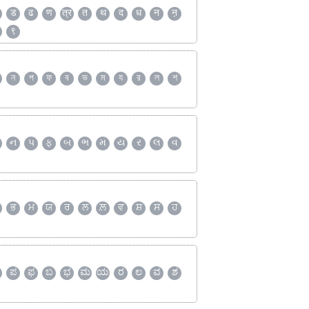
ड
ढ
ण
त्र
त
थ
द
ध
न
ऩ
९
ন
প
ফ
ব
ভ
ম
য
র
ল
শ
ન
પ
ફ
બ
ભ
મ
ય
ર
લ
વ
ਭ
ਮ
ਯ
ਰ
ਲ
ਲ਼
ਵ
ਸ਼
ਸ
ਹ
ಪ
ಫ
ಬ
ಭ
ಮ
ಯ
ರ
ಲ
ವ
ಶ