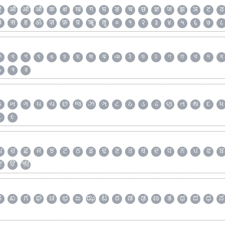
ऐ
ऑ
ओ
औ
क
क्ष
ख
ग
घ
ङ
च
छ
ज्ञ
ज
झ
ञ
ट
ठ
ष
स
ह
ॐ
ज़
फ़
य़
ॠ
ॡ
०
१
२
३
४
५
६
७
८
ক
খ
গ
ঘ
ঙ
চ
ছ
জ
ঝ
ঞ
ঠ
ড
ঢ
ণ
ত
থ
দ
ধ
৯
ৰ
ৱ
ક
ખ
ગ
ઘ
ચ
છ
જ
ઝ
ઞ
ટ
ઠ
ડ
ઢ
ણ
ત
થ
દ
ધ
૮
૯
ਘ
ਚ
ਛ
ਜ
ਝ
ਟ
ਠ
ਡ
ਢ
ਣ
ਤ
ਥ
ਦ
ਧ
ਨ
ਪ
ਫ
ਬ
ੲ
ੳ
ੴ
ಕ
ಖ
ಗ
ಘ
ಚ
ಛ
ಜ
ಝ
ಟ
ಠ
ಡ
ಢ
ಣ
ತ
ಥ
ದ
ಧ
ನ