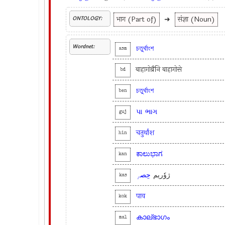
भाग (Part of)
➜
संज्ञा (Noun)
ONTOLOGY:
Wordnet:
চতুর্থাংশ
asm
बाहागोब्रैनि बाहागोसे
bd
চতুর্থাংশ
ben
પા
ભાગ
guj
चतुर्थांश
hin
ಕಾಲುಭಾಗ
kan
ژوٗریم
حِصہٕ
kas
पाव
kok
കാല്ഭാഗം
mal