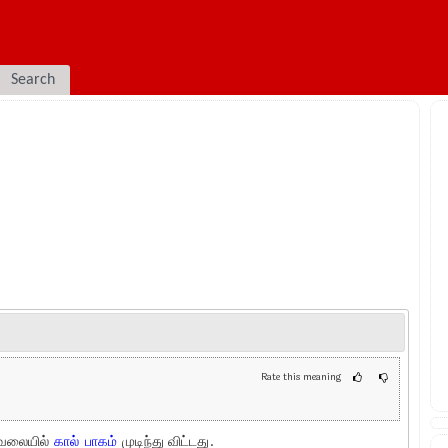
Search
Rate this meaning
வேலையில்
கால்
பாகம்
முடிந்து விட்டது.