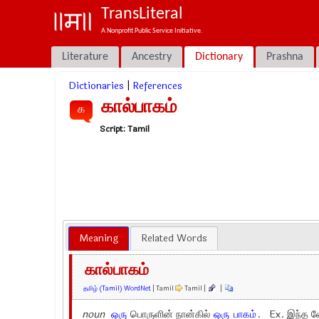
TransLiteral
A Nonprofit Public Service Initiative.
Literature
Ancestry
Dictionary
Prashna
Dictionaries
|
References
கால்பாகம்
க
Script:
Tamil
Meaning
Related Words
கால்பாகம்
தமிழ் (Tamil) WordNet
| Tamil
Tamil |
|
noun
ஒரு
பொருளின் நான்கில்
ஒரு
பாகம்
. Ex.
இந்த 