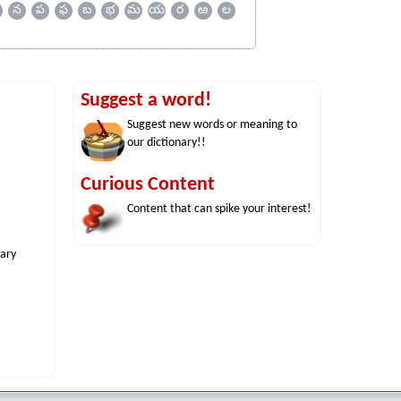
న
ప
ఫ
బ
భ
మ
య
ర
ఱ
ల
Suggest a word!
Suggest new words or meaning to
our dictionary!!
Curious Content
Content that can spike your interest!
nary