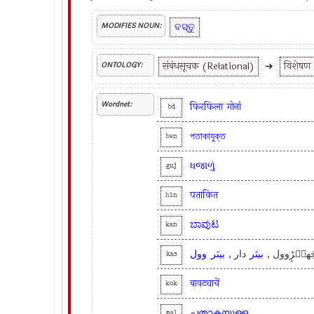
ବସ୍ତୁ
MODIFIES NOUN:
संबंधसूचक (Relational)
➜
विशेषण
ONTOLOGY:
Wordnet:
फिरफिला
गोनां
bd
পতাকাযুক্ত
ben
ધજાળું
guj
पताकित
hin
ಬಾವುಟ
kan
جَھنٛڑٕوول 
بینَر
دار ,
بینَر
وول
kas
बावट्याचें
kok
പതാകയുള്ള
mal