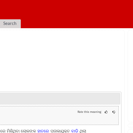
Search
Rate this meaning
ାରେ ମିଶିଥିବା ଲୋକଙ୍କ
ହାତରେ
ପତାକାଯୁକ୍ତ
ବାଡ଼ି
ଥିଲା