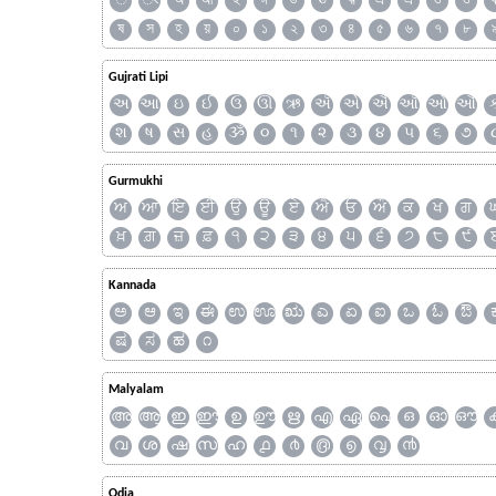
ঁ
ং
অ
আ
ই
ঈ
উ
ঊ
ঋ
এ
ঐ
ও
ঔ
ষ
স
হ
য়
০
১
২
৩
৪
৫
৬
৭
৮
Gujrati Lipi
અ
આ
ઇ
ઈ
ઉ
ઊ
ઋ
ઍ
એ
ઐ
ઑ
ઓ
ઔ
શ
ષ
સ
હ
ૐ
૦
૧
૨
૩
૪
૫
૬
૭
Gurmukhi
ਅ
ਆ
ਇ
ਈ
ਉ
ਊ
ਏ
ਐ
ਓ
ਔ
ਕ
ਖ
ਗ
ਖ਼
ਗ਼
ਜ਼
ਫ਼
੧
੨
੩
੪
੫
੬
੭
੮
੯
Kannada
ಅ
ಆ
ಇ
ಈ
ಉ
ಊ
ಋ
ಎ
ಏ
ಐ
ಒ
ಓ
ಔ
ಷ
ಸ
ಹ
೧
Malyalam
അ
ആ
ഇ
ഈ
ഉ
ഊ
ഋ
എ
ഏ
ഐ
ഒ
ഓ
ഔ
വ
ശ
ഷ
സ
ഹ
൧
൪
൫
൭
൮
൯
Odia