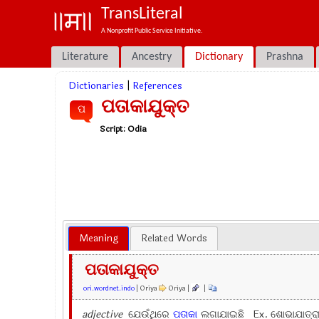
TransLiteral
A Nonprofit Public Service Initiative.
Literature
Ancestry
Dictionary
Prashna
Dictionaries
|
References
ପତାକାଯୁକ୍ତ
ପ
Script:
Odia
Meaning
Related Words
ପତାକାଯୁକ୍ତ
ori.wordnet.indo
| Oriya
Oriya |
|
adjective
ଯେଉଁଥିରେ
ପତାକା
ଲଗାଯାଇଛି Ex.
ଶୋଭାଯାତ୍ର