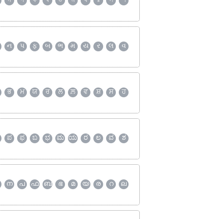
ন
প
ফ
ব
ভ
ম
য
র
ল
শ
ન
પ
ફ
બ
ભ
મ
ય
ર
લ
વ
ਭ
ਮ
ਯ
ਰ
ਲ
ਲ਼
ਵ
ਸ਼
ਸ
ਹ
ಪ
ಫ
ಬ
ಭ
ಮ
ಯ
ರ
ಲ
ವ
ಶ
ന
പ
ഫ
ബ
ഭ
മ
യ
ര
റ
ല