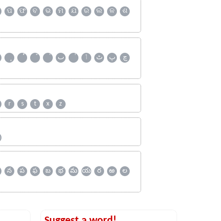
ପ
ଫ
ବ
ଭ
ମ
ଯ
ର
ଲ
ଳ
ଶ
چ
پ
ٹ
ٲ
ٮ
r
s
t
x
z
ஹ
న
ప
ఫ
బ
భ
మ
య
ర
ఱ
ల
Suggest a word!