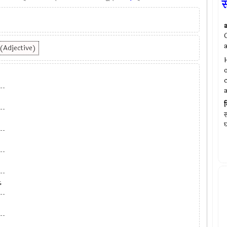
 (Adjective)
व
स
घ
,