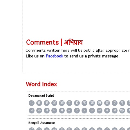
Comments | अभिप्राय
Comments written here will be public after appropriate
Like us on
Facebook
to send us a private message.
Word Index
Devanagari Script
ँ
अः
अं
अ
आ
इ
ई
उ
ऊ
ऋ
ऌ
ऍ
ए
प
फ
ब
भ
म
य
र
ऱ
ल
ळ
व
श
श्र
Bengali-Assamese