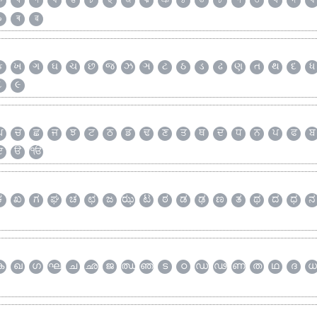
ক
খ
গ
ঘ
ঙ
চ
ছ
জ
ঝ
ঞ
ঠ
ড
ঢ
ণ
ত
থ
দ
ধ
৯
ৰ
ৱ
ક
ખ
ગ
ઘ
ચ
છ
જ
ઝ
ઞ
ટ
ઠ
ડ
ઢ
ણ
ત
થ
દ
ધ
૮
૯
ਘ
ਚ
ਛ
ਜ
ਝ
ਟ
ਠ
ਡ
ਢ
ਣ
ਤ
ਥ
ਦ
ਧ
ਨ
ਪ
ਫ
ਬ
ੲ
ੳ
ੴ
ಕ
ಖ
ಗ
ಘ
ಚ
ಛ
ಜ
ಝ
ಟ
ಠ
ಡ
ಢ
ಣ
ತ
ಥ
ದ
ಧ
ನ
ക
ഖ
ഗ
ഘ
ച
ഛ
ജ
ഝ
ഞ
ട
ഠ
ഡ
ഢ
ണ
ത
ഥ
ദ
ധ