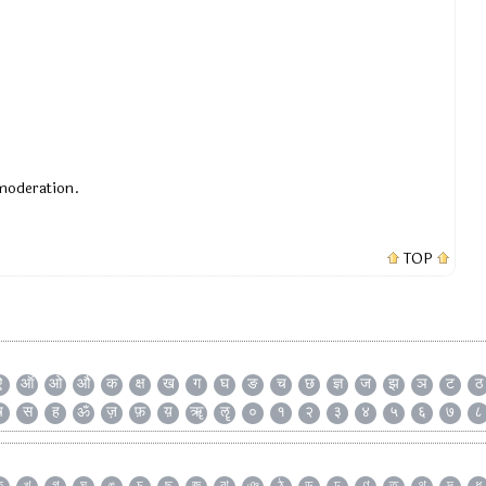
 moderation.
TOP
ऐ
ऑ
ओ
औ
क
क्ष
ख
ग
घ
ङ
च
छ
ज्ञ
ज
झ
ञ
ट
ठ
ष
स
ह
ॐ
ज़
फ़
य़
ॠ
ॡ
०
१
२
३
४
५
६
७
८