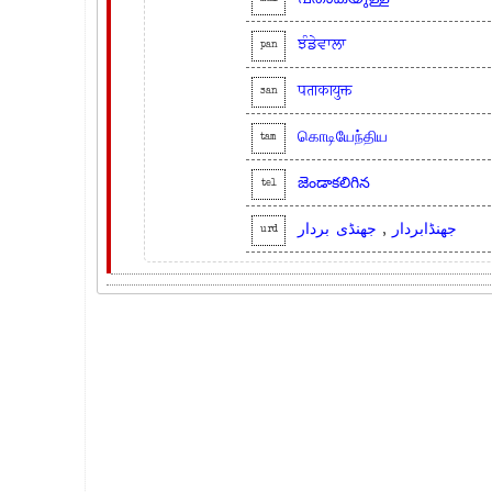
ਝੰਡੇਵਾਲਾ
pan
पताकायुक्त
san
கொடியேந்திய
tam
జెండాకలిగిన
tel
بردار
جھنڈی
,
جھنڈابردار
urd