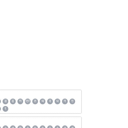
ड
ढ
ण
त्र
त
थ
द
ध
न
ऩ
९