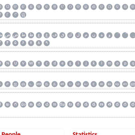
ଗ
ଘ
ଙ
ଚ
ଛ
ଜ
ଝ
ଞ
ଟ
ଠ
ଡ
ଢ
ଣ
ତ
ଥ
ଦ
ଧ
ନ
୭
୮
୯
ୱ
و
ه
ن
م
ل
ك
ق
ف
غ
ع
ظ
ط
ض
ص
ش
۳
۴
۵
۶
۷
۸
۹
H
N
U
V
W
Y
c
d
e
g
i
j
k
l
m
o
p
q
க
ச
ஜ
ஞ
ட
ண
த
ந
ன
ப
ம
ய
ர
ல
வ
ஷ
ஸ
క
ఖ
గ
ఘ
ఙ
చ
ఛ
జ
ఝ
ట
ఠ
డ
ఢ
ణ
త
థ
ద
ధ
t People
Statistics