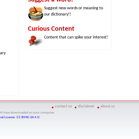
Suggest new words or meaning to
our dictionary!!
Curious Content
Content that can spike your interest!
nary
contact us
disclaimer
about us
might have downloaded on your computer.
al License
. (
CC BY-NC-SA 4.0
)