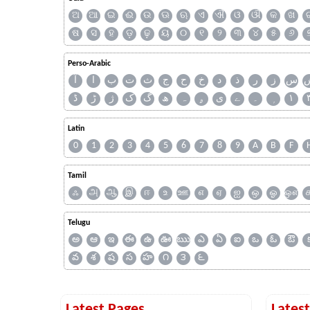
ଅ
ଆ
ଇ
ଈ
ଉ
ଊ
ଋ
ଏ
ଐ
ଓ
ଔ
କ
ଖ
ଷ
ସ
ହ
ଡ଼
ଢ଼
ୟ
୦
୧
୨
୩
୪
୫
୬
Perso-Arabic
س
ز
ر
ذ
د
خ
ح
ج
ث
ت
ب
ا
آ
ڈ
ڑ
ژ
ک
گ
ھ
ہ
ۄ
ی
ے
۔
۱
Latin
0
1
2
3
4
5
6
7
8
9
A
B
F
Tamil
ஃ
அ
ஆ
இ
ஈ
உ
ஊ
எ
ஏ
ஐ
ஒ
ஓ
ஔ
Telugu
అ
ఆ
ఇ
ఈ
ఉ
ఊ
ఋ
ఎ
ఏ
ఐ
ఒ
ఓ
ఔ
వ
శ
ష
స
హ
౧
౩
౬
Latest Pages
Lates