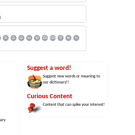
ஹ
న
ప
ఫ
బ
భ
మ
య
ర
ఱ
ల
Suggest a word!
Suggest new words or meaning to
our dictionary!!
Curious Content
Content that can spike your interest!
nary