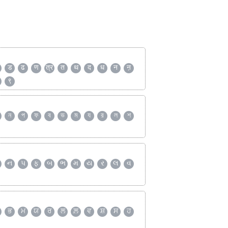
ड
ढ
ण
त्र
त
थ
द
ध
न
ऩ
९
ন
প
ফ
ব
ভ
ম
য
র
ল
শ
ન
પ
ફ
બ
ભ
મ
ય
ર
લ
વ
ਭ
ਮ
ਯ
ਰ
ਲ
ਲ਼
ਵ
ਸ਼
ਸ
ਹ