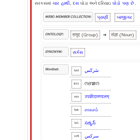
સરકસમાં
ચાર
હાથી
,
દસ
ઘોડા અને દરિયાઇ
ઘોડો
પણ
છે
.
પ્રાણી
બાજીગર
MERO MEMBER COLLECTION:
समूह (Group)
➜
संज्ञा (Noun)
ONTOLOGY:
સર્કસ
SYNONYM:
Wordnet:
سٔرکَس
kas
ꯁꯔꯀꯁ
mni
उपक्रीडामण्डलम्
san
சாகசம்
tam
సర్కస్
tel
سرکس
urd