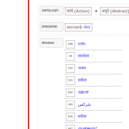
कार्य (Action)
➜
अमूर्त (Abstract
ONTOLOGY:
સરકસનો
ખેલ
SYNONYM:
Wordnet:
চার্কাচ
asm
सारकेस
bd
সার্কাস
ben
सर्कस
hin
ಸರ್ಕಸ್
kan
سٔرکس
kas
सर्कस
kok
സര്ക്കസ്
mal