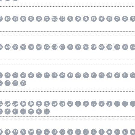
ಕ
ಖ
ಗ
ಘ
ಚ
ಛ
ಜ
ಝ
ಟ
ಠ
ಡ
ಢ
ಣ
ತ
ಥ
ದ
ಧ
ನ
ക
ഖ
ഗ
ഘ
ച
ഛ
ജ
ഝ
ഞ
ട
ഠ
ഡ
ഢ
ണ
ത
ഥ
ദ
ധ
ଗ
ଘ
ଙ
ଚ
ଛ
ଜ
ଝ
ଞ
ଟ
ଠ
ଡ
ଢ
ଣ
ତ
ଥ
ଦ
ଧ
ନ
୭
୮
୯
ୱ
و
ه
ن
م
ل
ك
ق
ف
غ
ع
ظ
ط
ض
ص
ش
۳
۴
۵
۶
۷
۸
۹
H
N
U
V
W
Y
c
d
e
g
i
j
k
l
m
o
p
q