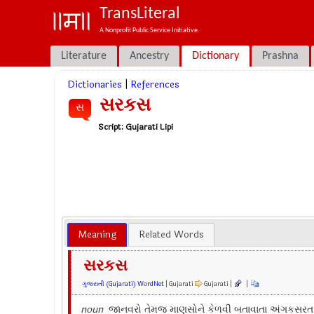
TransLiteral
A Nonprofit Public Service Initiative.
Literature
Ancestry
Dictionary
Prashna
Dictionaries
|
References
સરકસ
સ
Script:
Gujarati Lipi
Meaning
Related Words
સરકસ
ગુજરાતી (Gujarati) WordNet
| Gujarati
Gujarati |
|
noun
જાનવરો તેમજ માણસોને કેળવી બતાવાતા અંગકસરત 