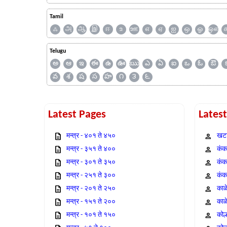
Tamil
ஃ
அ
ஆ
இ
ஈ
உ
ஊ
எ
ஏ
ஐ
ஒ
ஓ
ஔ
Telugu
అ
ఆ
ఇ
ఈ
ఉ
ఊ
ఋ
ఎ
ఏ
ఐ
ఒ
ఓ
ఔ
వ
శ
ష
స
హ
౧
౩
౬
Latest Pages
Lates
मन्त्र - ४०१ ते ४५०
खटा
मन्त्र - ३५१ ते ४००
कंक,
मन्त्र - ३०१ ते ३५०
कंक
मन्त्र - २५१ ते ३००
कंक
मन्त्र - २०१ ते २५०
काळ
मन्त्र - १५१ ते २००
काळ
मन्त्र - १०१ ते १५०
कोल