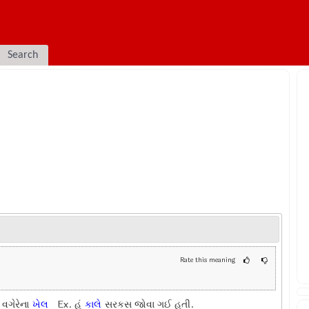
Search
Rate this meaning
વગેરેના
ખેલ
Ex.
હું
કાલે
સરકસ જોવા ગઈ હતી.