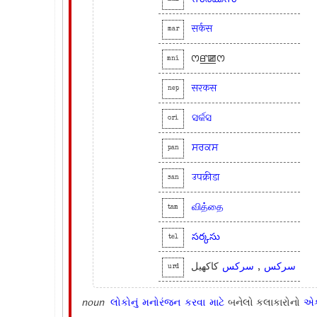
सर्कस
mar
ꯁꯔ꯭ꯀꯁ
mni
सरकस
nep
ସର୍କସ
ori
ਸਰਕਸ
pan
उपक्रीडा
san
வித்தை
tam
సర్కసు
tel
کاکھیل
سرکس
,
سرکس
urd
noun
લોકોનું
મનોરંજન
કરવા
માટે
બનેલો કલાકારોનો
એ