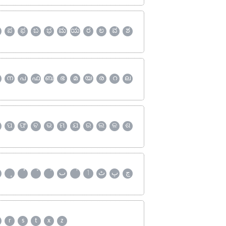
ಪ
ಫ
ಬ
ಭ
ಮ
ಯ
ರ
ಲ
ವ
ಶ
ന
പ
ഫ
ബ
ഭ
മ
യ
ര
റ
ല
ପ
ଫ
ବ
ଭ
ମ
ଯ
ର
ଲ
ଳ
ଶ
چ
پ
ٹ
ٲ
ٮ
r
s
t
x
z