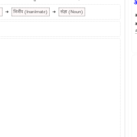
अ
)
➜
निर्जीव (Inanimate)
➜
संज्ञा (Noun)
अ
अ