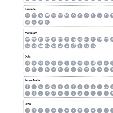
Kannada
ಅ
ಆ
ಇ
ಈ
ಉ
ಊ
ಋ
ಎ
ಏ
ಐ
ಒ
ಓ
ಔ
ಷ
ಸ
ಹ
೧
Malyalam
അ
ആ
ഇ
ഈ
ഉ
ഊ
ഋ
എ
ഏ
ഐ
ഒ
ഓ
ഔ
വ
ശ
ഷ
സ
ഹ
൧
൪
൫
൭
൮
൯
Odia
ଅ
ଆ
ଇ
ଈ
ଉ
ଊ
ଋ
ଏ
ଐ
ଓ
ଔ
କ
ଖ
ଷ
ସ
ହ
ଡ଼
ଢ଼
ୟ
୦
୧
୨
୩
୪
୫
୬
Perso-Arabic
س
ز
ر
ذ
د
خ
ح
ج
ث
ت
ب
ا
آ
ڈ
ڑ
ژ
ک
گ
ھ
ہ
ۄ
ی
ے
۔
۱
Latin
0
1
2
3
4
5
6
7
8
9
A
B
F