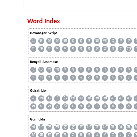
Word Index
Devanagari Script
ँ
अः
अं
अ
आ
इ
ई
उ
ऊ
ऋ
ऌ
ऍ
ए
प
फ
ब
भ
म
य
र
ऱ
ल
ळ
व
श
श्र
Bengali-Assamese
ঁ
ং
অ
আ
ই
ঈ
উ
ঊ
ঋ
এ
ঐ
ও
ঔ
ষ
স
হ
য়
০
১
২
৩
৪
৫
৬
৭
৮
Gujrati Lipi
અ
આ
ઇ
ઈ
ઉ
ઊ
ઋ
ઍ
એ
ઐ
ઑ
ઓ
ઔ
શ
ષ
સ
હ
ૐ
૦
૧
૨
૩
૪
૫
૬
૭
Gurmukhi
ਅ
ਆ
ਇ
ਈ
ਉ
ਊ
ਏ
ਐ
ਓ
ਔ
ਕ
ਖ
ਗ
ਖ਼
ਗ਼
ਜ਼
ਫ਼
੧
੨
੩
੪
੫
੬
੭
੮
੯