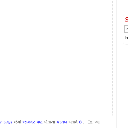
I
ક
સમૂહ
જેમાં
જાનવર
પણ
પોતાનો
કરતબ
બતાવે
છે
. Ex.
આ