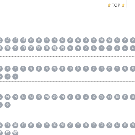
TOP
ऐ
ऑ
ओ
औ
क
क्ष
ख
ग
घ
ङ
च
छ
ज्ञ
ज
झ
ञ
ट
ठ
ष
स
ह
ॐ
ज़
फ़
य़
ॠ
ॡ
०
१
२
३
४
५
६
७
८
ক
খ
গ
ঘ
ঙ
চ
ছ
জ
ঝ
ঞ
ঠ
ড
ঢ
ণ
ত
থ
দ
ধ
৯
ৰ
ৱ
ક
ખ
ગ
ઘ
ચ
છ
જ
ઝ
ઞ
ટ
ઠ
ડ
ઢ
ણ
ત
થ
દ
ધ
૮
૯
ਘ
ਚ
ਛ
ਜ
ਝ
ਟ
ਠ
ਡ
ਢ
ਣ
ਤ
ਥ
ਦ
ਧ
ਨ
ਪ
ਫ
ਬ
ੲ
ੳ
ੴ