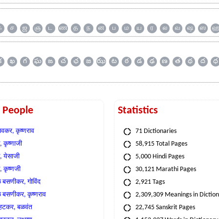
க
ச
ஜ
ஞ
ட
ண
த
ந
ன
ப
ம
ய
ர
ல
வ
ஷ
ஸ
క
ఖ
గ
ఘ
ఙ
చ
ఛ
జ
ఝ
ట
ఠ
డ
ఢ
ణ
త
థ
ద
ధ
t People
Statistics
वकर, कृष्णराव
71 Dictionaries
 कृष्णाजी
58,915 Total Pages
, येसाजी
5,000 Hindi Pages
, कृष्णजी
30,121 Marathi Pages
े बसणीकर, गोविंद
2,921 Tags
े बसणीकर, कृष्णराव
2,309,309 Meanings in Dictio
्हटकर, बळवंत
22,745 Sanskrit Pages