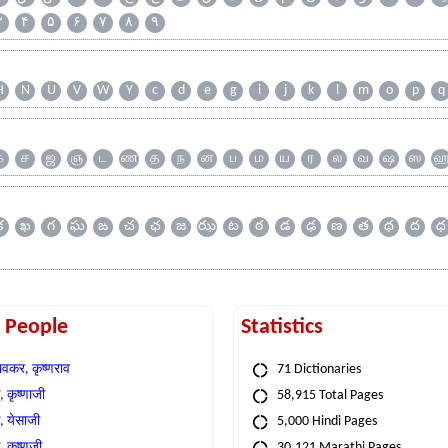
۳
۴
۵
۶
۷
۸
۹
H
N
U
V
W
Y
c
d
e
g
i
j
k
l
m
o
p
q
க
ச
ஜ
ஞ
ட
ண
த
ந
ன
ப
ம
ய
ர
ல
வ
ஷ
ஸ
క
ఖ
గ
ఘ
ఙ
చ
ఛ
జ
ఝ
ట
ఠ
డ
ఢ
ణ
త
థ
ద
ధ
t People
Statistics
वकर, कृष्णराव
71 Dictionaries
 कृष्णाजी
58,915 Total Pages
, येसाजी
5,000 Hindi Pages
, कृष्णजी
30,121 Marathi Pages