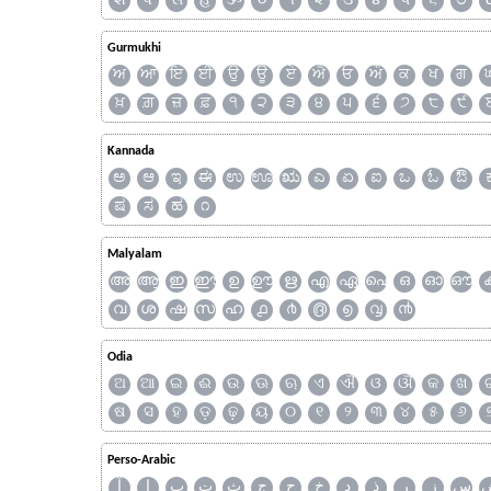
શ
ષ
સ
હ
ૐ
૦
૧
૨
૩
૪
૫
૬
૭
Gurmukhi
ਅ
ਆ
ਇ
ਈ
ਉ
ਊ
ਏ
ਐ
ਓ
ਔ
ਕ
ਖ
ਗ
ਖ਼
ਗ਼
ਜ਼
ਫ਼
੧
੨
੩
੪
੫
੬
੭
੮
੯
Kannada
ಅ
ಆ
ಇ
ಈ
ಉ
ಊ
ಋ
ಎ
ಏ
ಐ
ಒ
ಓ
ಔ
ಷ
ಸ
ಹ
೧
Malyalam
അ
ആ
ഇ
ഈ
ഉ
ഊ
ഋ
എ
ഏ
ഐ
ഒ
ഓ
ഔ
വ
ശ
ഷ
സ
ഹ
൧
൪
൫
൭
൮
൯
Odia
ଅ
ଆ
ଇ
ଈ
ଉ
ଊ
ଋ
ଏ
ଐ
ଓ
ଔ
କ
ଖ
ଷ
ସ
ହ
ଡ଼
ଢ଼
ୟ
୦
୧
୨
୩
୪
୫
୬
Perso-Arabic
س
ز
ر
ذ
د
خ
ح
ج
ث
ت
ب
ا
آ