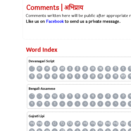
Comments | अभिप्राय
Comments written here will be public after appropriate
Like us on
Facebook
to send us a private message.
Word Index
Devanagari Script
ँ
अः
अं
अ
आ
इ
ई
उ
ऊ
ऋ
ऌ
ऍ
ए
प
फ
ब
भ
म
य
र
ऱ
ल
ळ
व
श
श्र
Bengali-Assamese
ঁ
ং
অ
আ
ই
ঈ
উ
ঊ
ঋ
এ
ঐ
ও
ঔ
ষ
স
হ
য়
০
১
২
৩
৪
৫
৬
৭
৮
Gujrati Lipi
અ
આ
ઇ
ઈ
ઉ
ઊ
ઋ
ઍ
એ
ઐ
ઑ
ઓ
ઔ