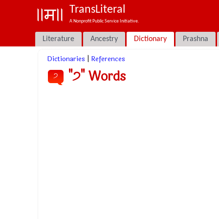
TransLiteral
A Nonprofit Public Service Initiative.
Literature
Ancestry
Dictionary
Prashna
Dictionaries
|
References
"੭" Words
੭