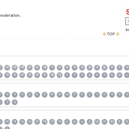
 moderation.
I
TOP
ऐ
ऑ
ओ
औ
क
क्ष
ख
ग
घ
ङ
च
छ
ज्ञ
ज
झ
ञ
ट
ठ
ष
स
ह
ॐ
ज़
फ़
य़
ॠ
ॡ
०
१
२
३
४
५
६
७
८
ক
খ
গ
ঘ
ঙ
চ
ছ
জ
ঝ
ঞ
ঠ
ড
ঢ
ণ
ত
থ
দ
ধ
৯
ৰ
ৱ
ક
ખ
ગ
ઘ
ચ
છ
જ
ઝ
ઞ
ટ
ઠ
ડ
ઢ
ણ
ત
થ
દ
ધ