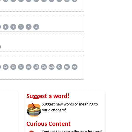
r
s
t
x
z
ஹ
న
ప
ఫ
బ
భ
మ
య
ర
ఱ
ల
Suggest a word!
Suggest new words or meaning to
our dictionary!!
Curious Content