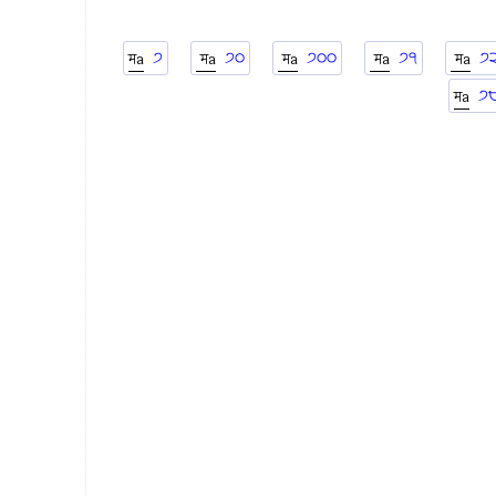
੭
੭੦
੭੦੦
੭੧
੭
੭