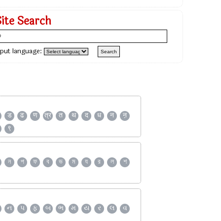
Site Search
nput language:
ड
ढ
ण
त्र
त
थ
द
ध
न
ऩ
९
ন
প
ফ
ব
ভ
ম
য
র
ল
শ
ન
પ
ફ
બ
ભ
મ
ય
ર
લ
વ