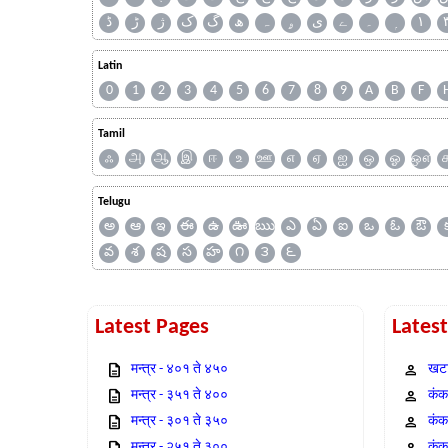
ڈ
ڑ
ژ
ک
گ
ھ
ہ
ۄ
ی
ے
۔
۱
Latin
0
1
2
3
4
5
6
7
8
9
A
B
F
Tamil
ஃ
அ
ஆ
இ
ஈ
உ
ஊ
எ
ஏ
ஐ
ஒ
ஓ
ஔ
Telugu
అ
ఆ
ఇ
ఈ
ఉ
ఊ
ఋ
ఎ
ఏ
ఐ
ఒ
ఓ
ఔ
వ
శ
ష
స
హ
౧
౩
౬
Latest Pages
Lates
मन्त्र - ४०१ ते ४५०
खटा
मन्त्र - ३५१ ते ४००
कंक,
मन्त्र - ३०१ ते ३५०
कंक
मन्त्र - २५१ ते ३००
कंक