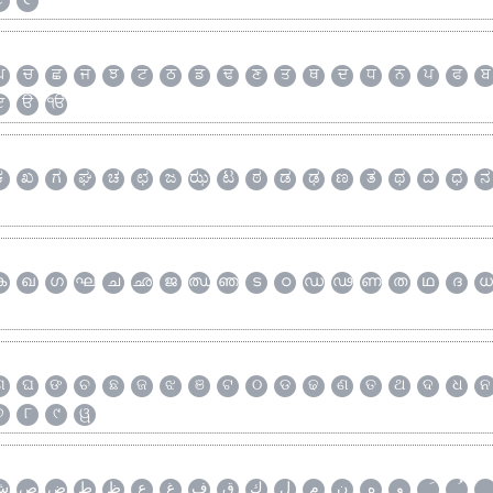
૮
૯
ਘ
ਚ
ਛ
ਜ
ਝ
ਟ
ਠ
ਡ
ਢ
ਣ
ਤ
ਥ
ਦ
ਧ
ਨ
ਪ
ਫ
ਬ
ੲ
ੳ
ੴ
ಕ
ಖ
ಗ
ಘ
ಚ
ಛ
ಜ
ಝ
ಟ
ಠ
ಡ
ಢ
ಣ
ತ
ಥ
ದ
ಧ
ನ
ക
ഖ
ഗ
ഘ
ച
ഛ
ജ
ഝ
ഞ
ട
ഠ
ഡ
ഢ
ണ
ത
ഥ
ദ
ധ
ଗ
ଘ
ଙ
ଚ
ଛ
ଜ
ଝ
ଞ
ଟ
ଠ
ଡ
ଢ
ଣ
ତ
ଥ
ଦ
ଧ
ନ
୭
୮
୯
ୱ
و
ه
ن
م
ل
ك
ق
ف
غ
ع
ظ
ط
ض
ص
ش