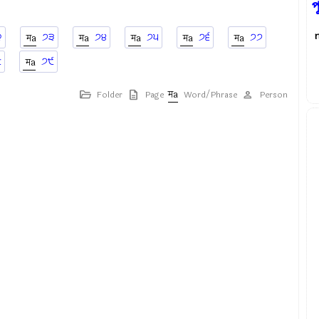
প
੨
੭੩
੭੪
੭੫
੭੬
੭੭
੮
੭੯
Folder
Page
Word/Phrase
Person