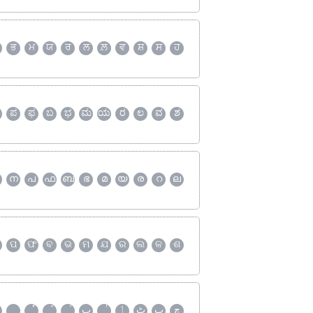
ਭ
ਮ
ਯ
ਰ
ਲ
ਲ਼
ਵ
ਸ਼
ਸ
ਹ
ಪ
ಫ
ಬ
ಭ
ಮ
ಯ
ರ
ಲ
ವ
ಶ
ന
പ
ഫ
ബ
ഭ
മ
യ
ര
റ
ല
ପ
ଫ
ବ
ଭ
ମ
ଯ
ର
ଲ
ଳ
ଶ
چ
پ
ٹ
ٲ
ٮ