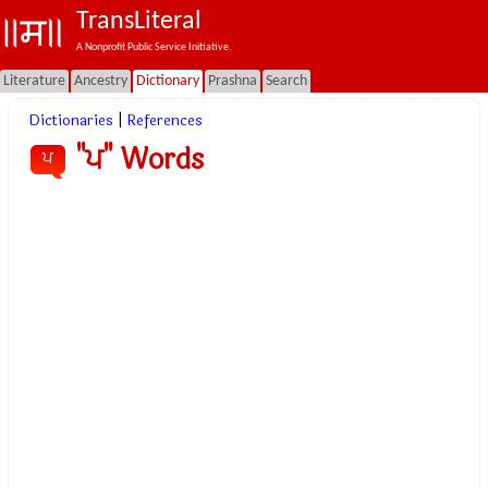
TransLiteral
A Nonprofit Public Service Initiative.
Literature
Ancestry
Dictionary
Prashna
Search
Dictionaries
|
References
"ਪ" Words
ਪ