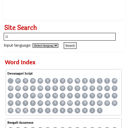
Site Search
Input language:
Word Index
Devanagari Script
ँ
अः
अं
अ
आ
इ
ई
उ
ऊ
ऋ
ऌ
ऍ
ए
ऐ
ऑ
ओ
औ
क
क्ष
ख
ग
घ
ङ
च
छ
ज्ञ
ज
झ
ञ
ट
ठ
ड
ढ
ण
त्र
त
थ
द
ध
न
ऩ
प
फ
ब
भ
म
य
र
ऱ
ल
ळ
व
श
श्र
ष
स
ह
ॐ
ज़
फ़
य़
ॠ
ॡ
०
१
२
३
४
५
६
७
८
९
Bengali-Assamese