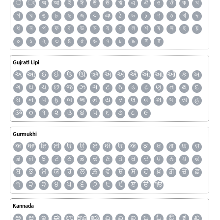
ঁ
ং
অ
আ
ই
ঈ
উ
ঊ
ঋ
এ
ঐ
ও
ঔ
ক
খ
গ
ঘ
ঙ
চ
ছ
জ
ঝ
ঞ
ঠ
ড
ঢ
ণ
ত
থ
দ
ধ
ন
প
ফ
ব
ভ
ম
য
র
ল
শ
ষ
স
হ
য়
০
১
২
৩
৪
৫
৬
৭
৮
৯
ৰ
ৱ
Gujrati Lipi
અ
આ
ઇ
ઈ
ઉ
ઊ
ઋ
ઍ
એ
ઐ
ઑ
ઓ
ઔ
ક
ખ
ગ
ઘ
ચ
છ
જ
ઝ
ઞ
ટ
ઠ
ડ
ઢ
ણ
ત
થ
દ
ધ
ન
પ
ફ
બ
ભ
મ
ય
ર
લ
વ
શ
ષ
સ
હ
ૐ
૦
૧
૨
૩
૪
૫
૬
૭
૮
૯
Gurmukhi
ਅ
ਆ
ਇ
ਈ
ਉ
ਊ
ਏ
ਐ
ਓ
ਔ
ਕ
ਖ
ਗ
ਘ
ਚ
ਛ
ਜ
ਝ
ਟ
ਠ
ਡ
ਢ
ਣ
ਤ
ਥ
ਦ
ਧ
ਨ
ਪ
ਫ
ਬ
ਭ
ਮ
ਯ
ਰ
ਲ
ਲ਼
ਵ
ਸ਼
ਸ
ਹ
ਖ਼
ਗ਼
ਜ਼
ਫ਼
੧
੨
੩
੪
੫
੬
੭
੮
੯
ੲ
ੳ
ੴ
Kannada
ಅ
ಆ
ಇ
ಈ
ಉ
ಊ
ಋ
ಎ
ಏ
ಐ
ಒ
ಓ
ಔ
ಕ
ಖ