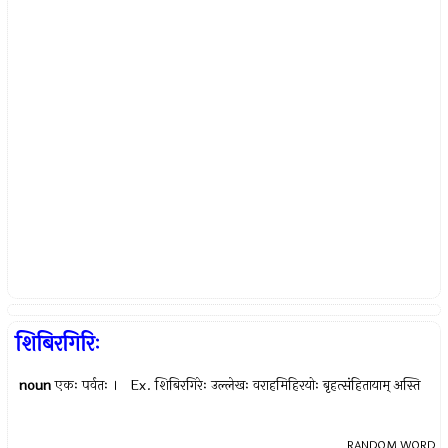
शिबिरगिरिः
noun
एकः पर्वतः । Ex.
शिबिरगिरेः उल्लेखः वराहमिहिरयोः बृहत्संहितायाम् अस्ति
RANDOM WORD