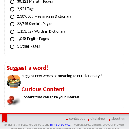
30,121 Marathi Pages
2,921 Tags
2,309,309 Meanings in Dictionary
22,745 Sanskrit Pages
1,153,927 Words in Dictionary
1,048 English Pages
1 Other Pages
Suggest a word!
Suggest new words or meaning to our dictionary!!
Curious Content
Content that can spike your interest!
contact us
disclaimer
about us
By using this page, you agree to the
Terms of Service
. If you disagree, please close your browser