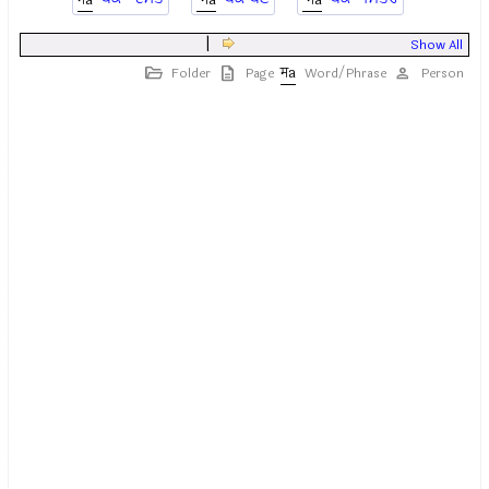
|
Show All
Folder
Page
Word/Phrase
Person