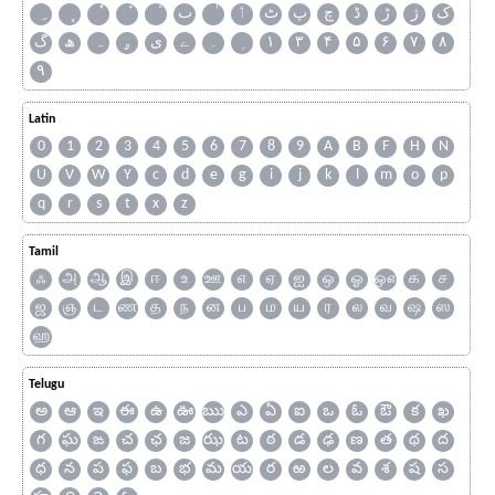
ک
ژ
ڑ
ڈ
چ
پ
ٹ
ٲ
ٮ
گ
ھ
ہ
ۄ
ی
ے
۔
۱
۳
۴
۵
۶
۷
۸
۹
Latin
0
1
2
3
4
5
6
7
8
9
A
B
F
H
N
U
V
W
Y
c
d
e
g
i
j
k
l
m
o
p
q
r
s
t
x
z
Tamil
ஃ
அ
ஆ
இ
ஈ
உ
ஊ
எ
ஏ
ஐ
ஒ
ஓ
ஔ
க
ச
ஜ
ஞ
ட
ண
த
ந
ன
ப
ம
ய
ர
ல
வ
ஷ
ஸ
ஹ
Telugu
అ
ఆ
ఇ
ఈ
ఉ
ఊ
ఋ
ఎ
ఏ
ఐ
ఒ
ఓ
ఔ
క
ఖ
గ
ఘ
ఙ
చ
ఛ
జ
ఝ
ట
ఠ
డ
ఢ
ణ
త
థ
ద
ధ
న
ప
ఫ
బ
భ
మ
య
ర
ఱ
ల
వ
శ
ష
స