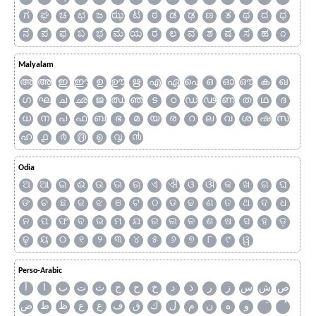
ಗ
ಘ
ಚ
ಛ
ಜ
ಝ
ಟ
ಠ
ಡ
ಢ
ಣ
ತ
ಥ
ದ
ಧ
ನ
ಪ
ಫ
ಬ
ಭ
ಮ
ಯ
ರ
ಲ
ವ
ಶ
ಷ
ಸ
ಹ
೧
Malyalam
അ
ആ
ഇ
ഈ
ഉ
ഊ
ഋ
എ
ഏ
ഐ
ഒ
ഓ
ഔ
ക
ഖ
ഗ
ഘ
ച
ഛ
ജ
ഝ
ഞ
ട
ഠ
ഡ
ഢ
ണ
ത
ഥ
ദ
ധ
ന
പ
ഫ
ബ
ഭ
മ
യ
ര
റ
ല
വ
ശ
ഷ
സ
ഹ
൧
൪
൫
൭
൮
൯
Odia
ଅ
ଆ
ଇ
ଈ
ଉ
ଊ
ଋ
ଏ
ଐ
ଓ
ଔ
କ
ଖ
ଗ
ଘ
ଙ
ଚ
ଛ
ଜ
ଝ
ଞ
ଟ
ଠ
ଡ
ଢ
ଣ
ତ
ଥ
ଦ
ଧ
ନ
ପ
ଫ
ବ
ଭ
ମ
ଯ
ର
ଲ
ଳ
ଶ
ଷ
ସ
ହ
ଡ଼
ଢ଼
ୟ
୦
୧
୨
୩
୪
୫
୬
୭
୮
୯
ୱ
Perso-Arabic
ص
ش
س
ز
ر
ذ
د
خ
ح
ج
ث
ت
ب
ا
آ
و
ه
ن
م
ل
ك
ق
ف
غ
ع
ظ
ط
ض