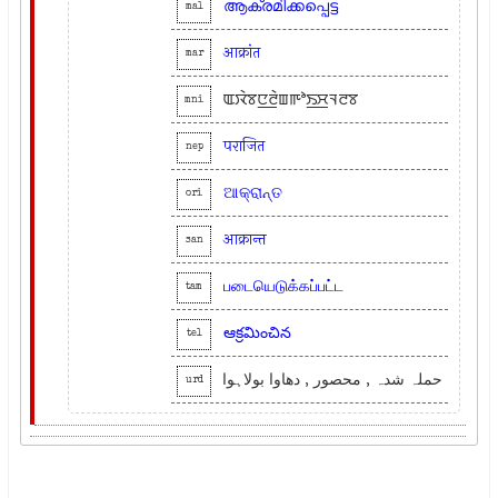
ആക്രമിക്കപ്പെട്ട
mal
आक्रांत
mar
ꯑꯋꯥꯕꯅ꯭ꯂꯥꯡꯒꯣꯏ꯭ꯆꯜꯂꯕ
mni
पराजित
nep
ଆକ୍ରାନ୍ତ
ori
आक्रान्त
san
படையெடுக்கப்பட்ட
tam
ఆక్రమించిన
tel
حملہ شدہ , محصور , دھاوا بولاہوا
urd