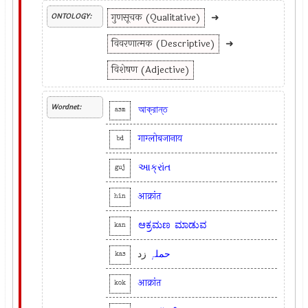
गुणसूचक (Qualitative)
➜
ONTOLOGY:
विवरणात्मक (Descriptive)
➜
विशेषण (Adjective)
Wordnet:
আক্রান্ত
asm
गाग्लोबजानाय
bd
આક્રાંત
guj
आक्रांत
hin
ಆಕ್ರಮಣ
ಮಾಡುವ
kan
حملہٕ
زد
kas
आक्रांत
kok