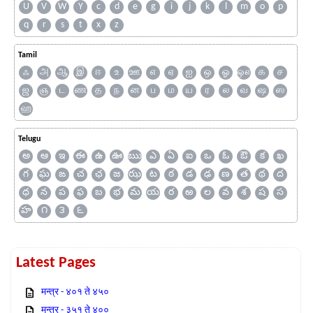
U
V
W
Y
c
d
e
g
i
j
k
l
m
o
p
q
r
s
t
x
z
Tamil
ஃ
அ
ஆ
இ
ஈ
உ
ஊ
எ
ஏ
ஐ
ஒ
ஓ
ஔ
க
ச
ஜ
ஞ
ட
ண
த
ந
ன
ப
ம
ய
ர
ல
வ
ஷ
ஸ
ஹ
Telugu
అ
ఆ
ఇ
ఈ
ఉ
ఊ
ఋ
ఎ
ఏ
ఐ
ఒ
ఓ
ఔ
క
ఖ
గ
ఘ
ఙ
చ
ఛ
జ
ఝ
ట
ఠ
డ
ఢ
ణ
త
థ
ద
ధ
న
ప
ఫ
బ
భ
మ
య
ర
ఱ
ల
వ
శ
ష
స
హ
౧
౩
౬
Latest Pages
मन्त्र - ४०१ ते ४५०
मन्त्र - ३५१ ते ४००