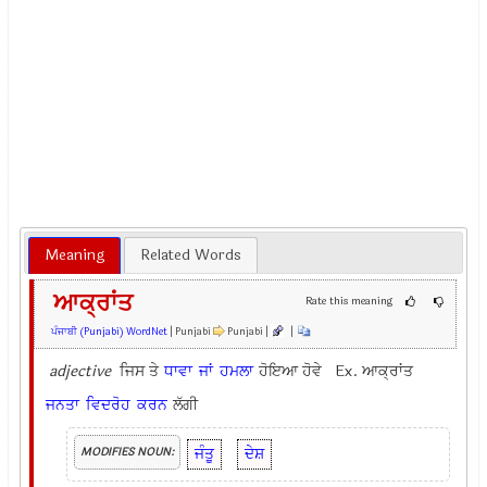
Meaning
Related Words
ਆਕ੍ਰਾਂਤ
Rate this meaning
ਪੰਜਾਬੀ (Punjabi) WordNet
| Punjabi
Punjabi |
|
adjective
ਜਿਸ ਤੇ
ਧਾਵਾ
ਜਾਂ
ਹਮਲਾ
ਹੋਇਆ ਹੋਵੇ Ex.
ਆਕ੍ਰਾਂਤ
ਜਨਤਾ
ਵਿਦਰੋਹ
ਕਰਨ
ਲੱਗੀ
ਜੰਤੂ
ਦੇਸ਼
MODIFIES NOUN: