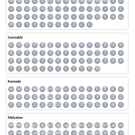
અ
આ
ઇ
ઈ
ઉ
ઊ
ઋ
ઍ
એ
ઐ
ઑ
ઓ
ઔ
ક
ખ
ગ
ઘ
ચ
છ
જ
ઝ
ઞ
ટ
ઠ
ડ
ઢ
ણ
ત
થ
દ
ધ
ન
પ
ફ
બ
ભ
મ
ય
ર
લ
વ
શ
ષ
સ
હ
ૐ
૦
૧
૨
૩
૪
૫
૬
૭
૮
૯
Gurmukhi
ਅ
ਆ
ਇ
ਈ
ਉ
ਊ
ਏ
ਐ
ਓ
ਔ
ਕ
ਖ
ਗ
ਘ
ਚ
ਛ
ਜ
ਝ
ਟ
ਠ
ਡ
ਢ
ਣ
ਤ
ਥ
ਦ
ਧ
ਨ
ਪ
ਫ
ਬ
ਭ
ਮ
ਯ
ਰ
ਲ
ਲ਼
ਵ
ਸ਼
ਸ
ਹ
ਖ਼
ਗ਼
ਜ਼
ਫ਼
੧
੨
੩
੪
੫
੬
੭
੮
੯
ੲ
ੳ
ੴ
Kannada
ಅ
ಆ
ಇ
ಈ
ಉ
ಊ
ಋ
ಎ
ಏ
ಐ
ಒ
ಓ
ಔ
ಕ
ಖ
ಗ
ಘ
ಚ
ಛ
ಜ
ಝ
ಟ
ಠ
ಡ
ಢ
ಣ
ತ
ಥ
ದ
ಧ
ನ
ಪ
ಫ
ಬ
ಭ
ಮ
ಯ
ರ
ಲ
ವ
ಶ
ಷ
ಸ
ಹ
೧
Malyalam
അ
ആ
ഇ
ഈ
ഉ
ഊ
ഋ
എ
ഏ
ഐ
ഒ
ഓ
ഔ
ക
ഖ
ഗ
ഘ
ച
ഛ
ജ
ഝ
ഞ
ട
ഠ
ഡ
ഢ
ണ
ത
ഥ
ദ