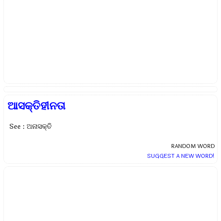
ଆସକ୍ତିହୀନତା
See : ଅନାସକ୍ତି
RANDOM WORD
SUGGEST A NEW WORD!