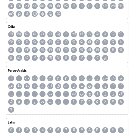
ധ
ന
പ
ഫ
ബ
ഭ
മ
യ
ര
റ
ല
വ
ശ
ഷ
സ
ഹ
൧
൪
൫
൭
൮
൯
Odia
ଅ
ଆ
ଇ
ଈ
ଉ
ଊ
ଋ
ଏ
ଐ
ଓ
ଔ
କ
ଖ
ଗ
ଘ
ଙ
ଚ
ଛ
ଜ
ଝ
ଞ
ଟ
ଠ
ଡ
ଢ
ଣ
ତ
ଥ
ଦ
ଧ
ନ
ପ
ଫ
ବ
ଭ
ମ
ଯ
ର
ଲ
ଳ
ଶ
ଷ
ସ
ହ
ଡ଼
ଢ଼
ୟ
୦
୧
୨
୩
୪
୫
୬
୭
୮
୯
ୱ
Perso-Arabic
ص
ش
س
ز
ر
ذ
د
خ
ح
ج
ث
ت
ب
ا
آ
و
ه
ن
م
ل
ك
ق
ف
غ
ع
ظ
ط
ض
ک
ژ
ڑ
ڈ
چ
پ
ٹ
ٲ
ٮ
گ
ھ
ہ
ۄ
ی
ے
۔
۱
۳
۴
۵
۶
۷
۸
۹
Latin
0
1
2
3
4
5
6
7
8
9
A
B
F
H
N