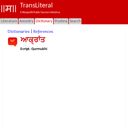
TransLiteral
A Nonprofit Public Service Initiative.
Literature
Ancestry
Dictionary
Prashna
Search
Dictionaries
|
References
ਆਕ੍ਰਾਂਤ
ਆ
Script:
Gurmukhi