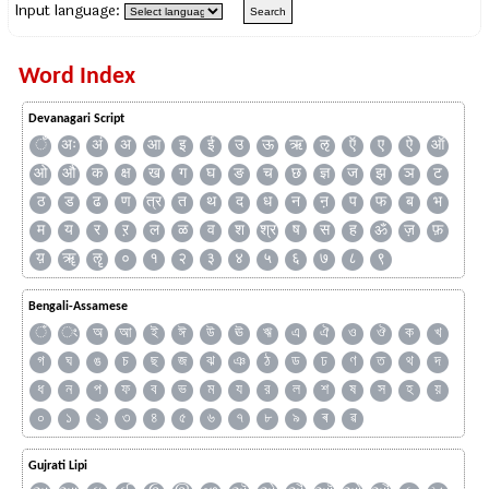
Input language:
Word Index
Devanagari Script
ँ
अः
अं
अ
आ
इ
ई
उ
ऊ
ऋ
ऌ
ऍ
ए
ऐ
ऑ
ओ
औ
क
क्ष
ख
ग
घ
ङ
च
छ
ज्ञ
ज
झ
ञ
ट
ठ
ड
ढ
ण
त्र
त
थ
द
ध
न
ऩ
प
फ
ब
भ
म
य
र
ऱ
ल
ळ
व
श
श्र
ष
स
ह
ॐ
ज़
फ़
य़
ॠ
ॡ
०
१
२
३
४
५
६
७
८
९
Bengali-Assamese
ঁ
ং
অ
আ
ই
ঈ
উ
ঊ
ঋ
এ
ঐ
ও
ঔ
ক
খ
গ
ঘ
ঙ
চ
ছ
জ
ঝ
ঞ
ঠ
ড
ঢ
ণ
ত
থ
দ
ধ
ন
প
ফ
ব
ভ
ম
য
র
ল
শ
ষ
স
হ
য়
০
১
২
৩
৪
৫
৬
৭
৮
৯
ৰ
ৱ
Gujrati Lipi