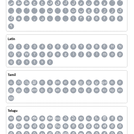
و
ه
ن
م
ل
ك
ق
ف
غ
ع
ظ
ط
ض
ک
ژ
ڑ
ڈ
چ
پ
ٹ
ٲ
ٮ
گ
ھ
ہ
ۄ
ی
ے
۔
۱
۳
۴
۵
۶
۷
۸
۹
Latin
0
1
2
3
4
5
6
7
8
9
A
B
F
H
N
U
V
W
Y
c
d
e
g
i
j
k
l
m
o
p
q
r
s
t
x
z
Tamil
ஃ
அ
ஆ
இ
ஈ
உ
ஊ
எ
ஏ
ஐ
ஒ
ஓ
ஔ
க
ச
ஜ
ஞ
ட
ண
த
ந
ன
ப
ம
ய
ர
ல
வ
ஷ
ஸ
ஹ
Telugu
అ
ఆ
ఇ
ఈ
ఉ
ఊ
ఋ
ఎ
ఏ
ఐ
ఒ
ఓ
ఔ
క
ఖ
గ
ఘ
ఙ
చ
ఛ
జ
ఝ
ట
ఠ
డ
ఢ
ణ
త
థ
ద
ధ
న
ప
ఫ
బ
భ
మ
య
ర
ఱ
ల
వ
శ
ష
స