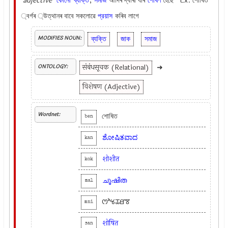
adjective
কোনো
ব্যক্তি
,
সমাজ
আদিৰ দ্বাৰা যাৰ
শোষণ
হৈছে Ex.
শোষিত
্বর্গৰ ্উত্থানৰ বাবে সকলোৱে
প্রয়াস
কৰিব লাগে
ব্যক্তি
জাক
সমাজ
MODIFIES NOUN:
संबंधसूचक (Relational)
➜
ONTOLOGY:
विशेषण (Adjective)
Wordnet:
শোষিত
ben
ಶೋಷಿತವಾದ
kan
शोशीत
kok
ചൂഷിത
mal
ꯁꯣꯠꯊꯔꯕ
mni
शोषित
san