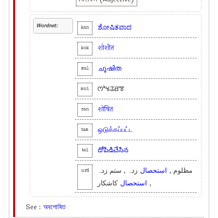
Wordnet:
ಶೋಷಿತವಾದ
kan
शोशीत
kok
ചൂഷിത
mal
ꯁꯣꯠꯊꯔꯕ
mni
शोषित
san
ஒடுக்கப்பட்ட
tam
దోపిడిచేసిన
tel
مظلوم ,
استحصال
زدہ , ستم زدہ
urd
کاشکار
استحصال
,
See :
অবশোষিত