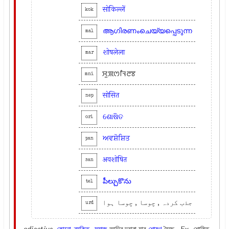
सोकिल्लें
kok
ആഗിരണംചെയ്യപ്പെടുന്ന
mal
शोषलेला
mar
ꯆꯨꯞꯁꯤꯜꯂꯕ
mni
सोसित
nep
ଶୋଷିତ
ori
ਅਵਸ਼ੋਸ਼ਿਤ
pan
अवशोषित
san
పీల్చుకొను
tel
جذب کردہ , چوسا , چوسا ہوا
urd