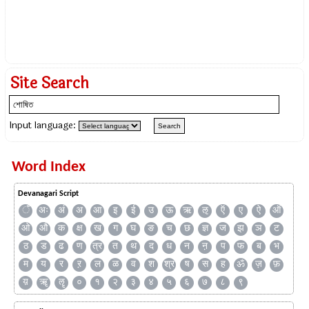
Site Search
Input language:
Word Index
Devanagari Script
ँ
अः
अं
अ
आ
इ
ई
उ
ऊ
ऋ
ऌ
ऍ
ए
ऐ
ऑ
ओ
औ
क
क्ष
ख
ग
घ
ङ
च
छ
ज्ञ
ज
झ
ञ
ट
ठ
ड
ढ
ण
त्र
त
थ
द
ध
न
ऩ
प
फ
ब
भ
म
य
र
ऱ
ल
ळ
व
श
श्र
ष
स
ह
ॐ
ज़
फ़
य़
ॠ
ॡ
०
१
२
३
४
५
६
७
८
९