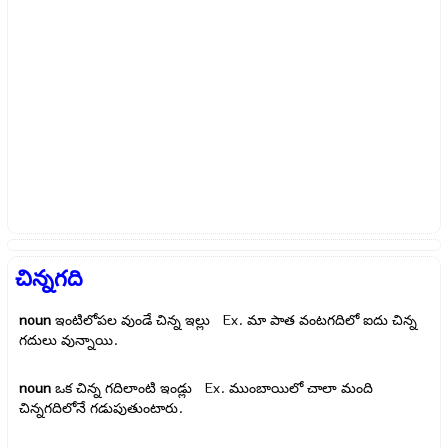
చిన్నగది
noun
ఇంటిలోపల వుండే చిన్న ఇల్లు Ex.
మా పాత వంటగదిలో ఐదు చిన్న
గదులు వున్నాయి.
noun
ఒక చిన్న గదిలాంటి ఇండ్లు Ex.
ముంబాయిలో చాలా మంది
చిన్నగదిలోనే గడుపుతుంటారు.