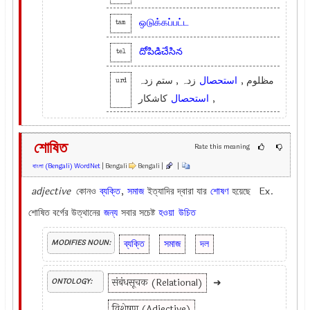
ஒடுக்கப்பட்ட
tam
దోపిడిచేసిన
tel
مظلوم ,
استحصال
زدہ , ستم زدہ
urd
کاشکار
استحصال
,
শোষিত
Rate this meaning
বাংলা (Bengali) WordNet
| Bengali
Bengali |
|
adjective
কোনও
ব্যক্তি
,
সমাজ
ইত্যাদির দ্বারা যার
শোষণ
হয়েছে Ex.
শোষিত বর্গের উত্থানের
জন্য
সবার সচেষ্ট
হওয়া
উচিত
ব্যক্তি
সমাজ
দল
MODIFIES NOUN:
संबंधसूचक (Relational)
➜
ONTOLOGY:
विशेषण (Adjective)