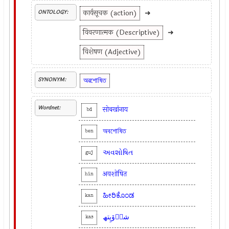
कार्यसूचक (action)
➜
ONTOLOGY:
विवरणात्मक (Descriptive)
➜
विशेषण (Adjective)
অৱশোষিত
SYNONYM:
Wordnet:
सोबखांनाय
bd
অবশোষিত
ben
અવશોષિત
guj
अवशोषित
hin
ಹೀರಿಕೊಂಡ
kan
شرٛوٚپِتھ
kas