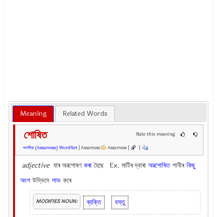
Meaning
Related Words
শোষিত
Rate this meaning
অসমীয়া (Assamese) WordNet
| Assamese
Assamese |
|
adjective
যাৰ অৱশোষণ
কৰা
হৈছে Ex.
মাটিৰ দ্বাৰা
অৱশোষিত
পানীৰ
কিছু
অংশ
উদ্ভিদে
লাভ
কৰে
ব্যক্তি
বস্তু
MODIFIES NOUN: