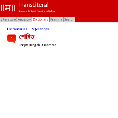
TransLiteral
A Nonprofit Public Service Initiative.
Literature
Ancestry
Dictionary
Prashna
Search
Dictionaries
|
References
শোষিত
শ
Script:
Bengali-Assamese