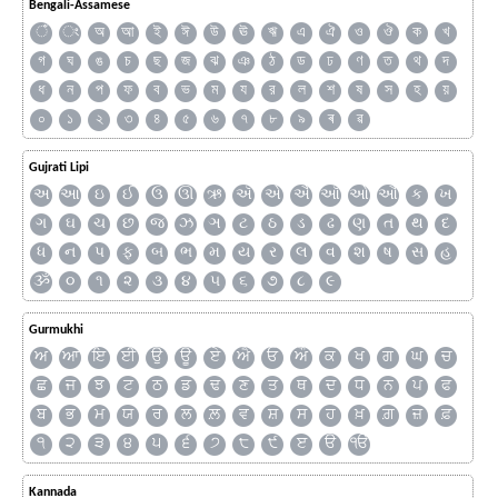
Bengali-Assamese
ঁ
ং
অ
আ
ই
ঈ
উ
ঊ
ঋ
এ
ঐ
ও
ঔ
ক
খ
গ
ঘ
ঙ
চ
ছ
জ
ঝ
ঞ
ঠ
ড
ঢ
ণ
ত
থ
দ
ধ
ন
প
ফ
ব
ভ
ম
য
র
ল
শ
ষ
স
হ
য়
০
১
২
৩
৪
৫
৬
৭
৮
৯
ৰ
ৱ
Gujrati Lipi
અ
આ
ઇ
ઈ
ઉ
ઊ
ઋ
ઍ
એ
ઐ
ઑ
ઓ
ઔ
ક
ખ
ગ
ઘ
ચ
છ
જ
ઝ
ઞ
ટ
ઠ
ડ
ઢ
ણ
ત
થ
દ
ધ
ન
પ
ફ
બ
ભ
મ
ય
ર
લ
વ
શ
ષ
સ
હ
ૐ
૦
૧
૨
૩
૪
૫
૬
૭
૮
૯
Gurmukhi
ਅ
ਆ
ਇ
ਈ
ਉ
ਊ
ਏ
ਐ
ਓ
ਔ
ਕ
ਖ
ਗ
ਘ
ਚ
ਛ
ਜ
ਝ
ਟ
ਠ
ਡ
ਢ
ਣ
ਤ
ਥ
ਦ
ਧ
ਨ
ਪ
ਫ
ਬ
ਭ
ਮ
ਯ
ਰ
ਲ
ਲ਼
ਵ
ਸ਼
ਸ
ਹ
ਖ਼
ਗ਼
ਜ਼
ਫ਼
੧
੨
੩
੪
੫
੬
੭
੮
੯
ੲ
ੳ
ੴ
Kannada