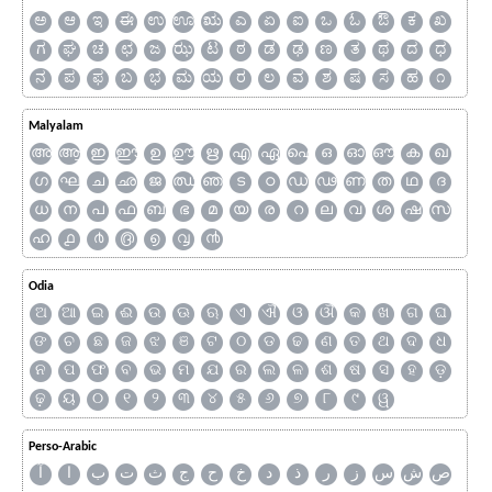
ಅ
ಆ
ಇ
ಈ
ಉ
ಊ
ಋ
ಎ
ಏ
ಐ
ಒ
ಓ
ಔ
ಕ
ಖ
ಗ
ಘ
ಚ
ಛ
ಜ
ಝ
ಟ
ಠ
ಡ
ಢ
ಣ
ತ
ಥ
ದ
ಧ
ನ
ಪ
ಫ
ಬ
ಭ
ಮ
ಯ
ರ
ಲ
ವ
ಶ
ಷ
ಸ
ಹ
೧
Malyalam
അ
ആ
ഇ
ഈ
ഉ
ഊ
ഋ
എ
ഏ
ഐ
ഒ
ഓ
ഔ
ക
ഖ
ഗ
ഘ
ച
ഛ
ജ
ഝ
ഞ
ട
ഠ
ഡ
ഢ
ണ
ത
ഥ
ദ
ധ
ന
പ
ഫ
ബ
ഭ
മ
യ
ര
റ
ല
വ
ശ
ഷ
സ
ഹ
൧
൪
൫
൭
൮
൯
Odia
ଅ
ଆ
ଇ
ଈ
ଉ
ଊ
ଋ
ଏ
ଐ
ଓ
ଔ
କ
ଖ
ଗ
ଘ
ଙ
ଚ
ଛ
ଜ
ଝ
ଞ
ଟ
ଠ
ଡ
ଢ
ଣ
ତ
ଥ
ଦ
ଧ
ନ
ପ
ଫ
ବ
ଭ
ମ
ଯ
ର
ଲ
ଳ
ଶ
ଷ
ସ
ହ
ଡ଼
ଢ଼
ୟ
୦
୧
୨
୩
୪
୫
୬
୭
୮
୯
ୱ
Perso-Arabic
ص
ش
س
ز
ر
ذ
د
خ
ح
ج
ث
ت
ب
ا
آ