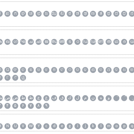
ಕ
ಖ
ಗ
ಘ
ಚ
ಛ
ಜ
ಝ
ಟ
ಠ
ಡ
ಢ
ಣ
ತ
ಥ
ದ
ಧ
ನ
ക
ഖ
ഗ
ഘ
ച
ഛ
ജ
ഝ
ഞ
ട
ഠ
ഡ
ഢ
ണ
ത
ഥ
ദ
ധ
ଗ
ଘ
ଙ
ଚ
ଛ
ଜ
ଝ
ଞ
ଟ
ଠ
ଡ
ଢ
ଣ
ତ
ଥ
ଦ
ଧ
ନ
୭
୮
୯
ୱ
و
ه
ن
م
ل
ك
ق
ف
غ
ع
ظ
ط
ض
ص
ش
۳
۴
۵
۶
۷
۸
۹
H
N
U
V
W
Y
c
d
e
g
i
j
k
l
m
o
p
q