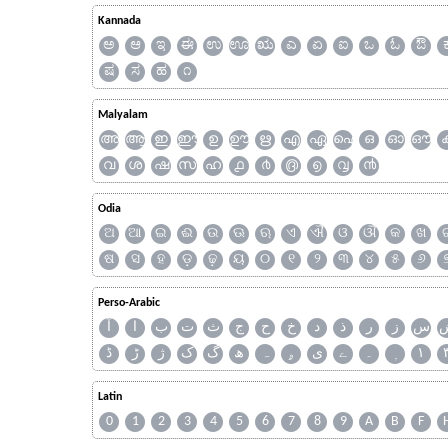
Kannada
ಅ
ಆ
ಇ
ಈ
ಉ
ಊ
ಋ
ಎ
ಏ
ಐ
ಒ
ಓ
ಔ
ಷ
ಸ
ಹ
೧
Malyalam
അ
ആ
ഇ
ഈ
ഉ
ഊ
ഋ
എ
ഏ
ഐ
ഒ
ഓ
ഔ
വ
ശ
ഷ
സ
ഹ
൧
൪
൫
൭
൮
൯
Odia
ଅ
ଆ
ଇ
ଈ
ଉ
ଊ
ଋ
ଏ
ଐ
ଓ
ଔ
କ
ଖ
ଷ
ସ
ହ
ଡ଼
ଢ଼
ୟ
୦
୧
୨
୩
୪
୫
୬
Perso-Arabic
س
ز
ر
ذ
د
خ
ح
ج
ث
ت
ب
ا
آ
ڈ
ڑ
ژ
ک
گ
ھ
ہ
ۄ
ی
ے
۔
۱
Latin
0
1
2
3
4
5
6
7
8
9
A
B
F