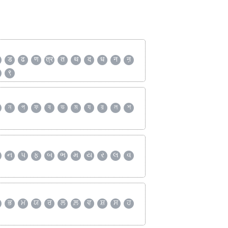
ड
ढ
ण
त्र
त
थ
द
ध
न
ऩ
९
ন
প
ফ
ব
ভ
ম
য
র
ল
শ
ન
પ
ફ
બ
ભ
મ
ય
ર
લ
વ
ਭ
ਮ
ਯ
ਰ
ਲ
ਲ਼
ਵ
ਸ਼
ਸ
ਹ