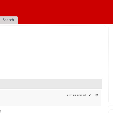
Search
Rate this meaning
শ