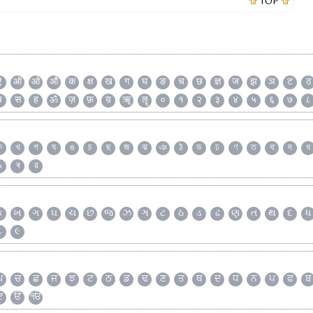
TOP
ऐ
ऑ
ओ
औ
क
क्ष
ख
ग
घ
ङ
च
छ
ज्ञ
ज
झ
ञ
ट
ठ
ष
स
ह
ॐ
ज़
फ़
य़
ॠ
ॡ
०
१
२
३
४
५
६
७
८
ক
খ
গ
ঘ
ঙ
চ
ছ
জ
ঝ
ঞ
ঠ
ড
ঢ
ণ
ত
থ
দ
ধ
৯
ৰ
ৱ
ક
ખ
ગ
ઘ
ચ
છ
જ
ઝ
ઞ
ટ
ઠ
ડ
ઢ
ણ
ત
થ
દ
ધ
૮
૯
ਘ
ਚ
ਛ
ਜ
ਝ
ਟ
ਠ
ਡ
ਢ
ਣ
ਤ
ਥ
ਦ
ਧ
ਨ
ਪ
ਫ
ਬ
ੲ
ੳ
ੴ