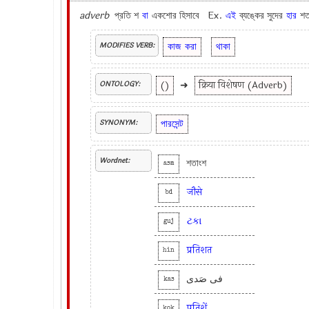
adverb
প্রতি শ
বা
একশোর হিসাবে Ex.
এই
ব্যঙ্কের সুদের
হার
শত
কাজ
করা
থাকা
MODIFIES VERB:
()
➜
क्रिया विशेषण (Adverb)
ONTOLOGY:
পারসেন্ট
SYNONYM:
Wordnet:
শতাংশ
asm
जौसे
bd
ટકા
guj
प्रतिशत
hin
فی صَدی
kas
प्रतिशें
kok