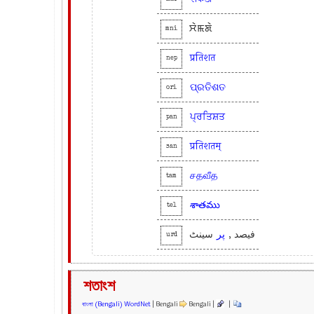
ꯆꯥꯃꯗꯥ
mni
प्रतिशत
nep
ପ୍ରତିଶତ
ori
ਪ੍ਰਤਿਸ਼ਤ
pan
प्रतिशतम्
san
சதவீத
tam
శాతము
tel
فیصد ,
پر
سینٹ
urd
শতাংশ
বাংলা (Bengali) WordNet
| Bengali
Bengali |
|