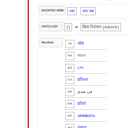
থকা
কাম
কৰা
MODIFIES VERB:
()
➜
क्रिया विशेषण (Adverb)
ONTOLOGY:
Wordnet:
जौसे
bd
শতাংশ
ben
ટકા
guj
प्रतिशत
hin
فی صَدی
kas
प्रतिशें
kok
ശതമാനം
mal
शेकडा
mar