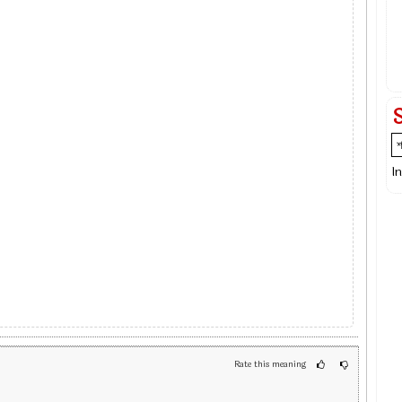
I
Rate this meaning