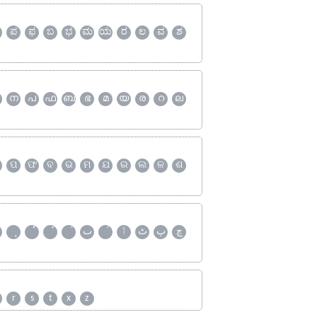
ಪ
ಫ
ಬ
ಭ
ಮ
ಯ
ರ
ಲ
ವ
ಶ
ന
പ
ഫ
ബ
ഭ
മ
യ
ര
റ
ല
ପ
ଫ
ବ
ଭ
ମ
ଯ
ର
ଲ
ଳ
ଶ
چ
پ
ٹ
ٲ
ٮ
r
s
t
x
z