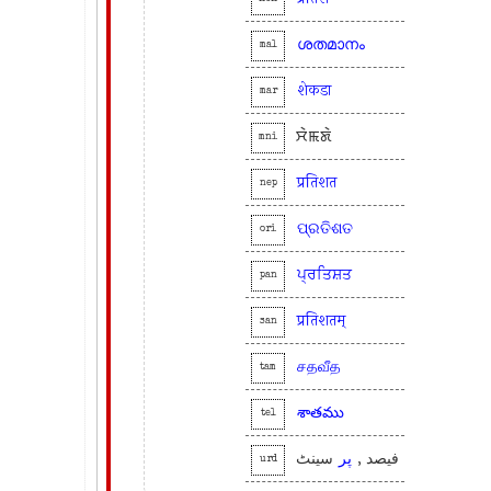
ശതമാനം
mal
शेकडा
mar
ꯆꯥꯃꯗꯥ
mni
प्रतिशत
nep
ପ୍ରତିଶତ
ori
ਪ੍ਰਤਿਸ਼ਤ
pan
प्रतिशतम्
san
சதவீத
tam
శాతము
tel
فیصد ,
پر
سینٹ
urd