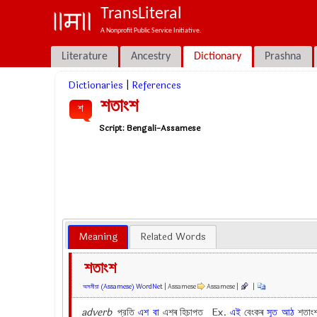
TransLiteral
A Nonprofit Public Service Initiative.
Literature
Ancestry
Dictionary
Prashna
Dictionaries
|
References
শতাংশ
শ
Script:
Bengali-Assamese
Meaning
Related Words
শতাংশ
অসমীয়া (Assamese) WordNet
| Assamese
Assamese |
|
adverb
প্রতি
এশ
বা
এশৰ হিচাপত Ex.
এই
বেংকৰ
সূত
আঠ
শতাং