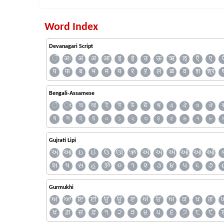
Word Index
Devanagari Script
ँ
अः
अं
अ
आ
इ
ई
उ
ऊ
ऋ
ऌ
ऍ
ए
प
फ
ब
भ
म
य
र
ऱ
ल
ळ
व
श
श्र
Bengali-Assamese
ঁ
ং
অ
আ
ই
ঈ
উ
ঊ
ঋ
এ
ঐ
ও
ঔ
ষ
স
হ
য়
০
১
২
৩
৪
৫
৬
৭
৮
Gujrati Lipi
અ
આ
ઇ
ઈ
ઉ
ઊ
ઋ
ઍ
એ
ઐ
ઑ
ઓ
ઔ
શ
ષ
સ
હ
ૐ
૦
૧
૨
૩
૪
૫
૬
૭
Gurmukhi
ਅ
ਆ
ਇ
ਈ
ਉ
ਊ
ਏ
ਐ
ਓ
ਔ
ਕ
ਖ
ਗ
ਖ਼
ਗ਼
ਜ਼
ਫ਼
੧
੨
੩
੪
੫
੬
੭
੮
੯