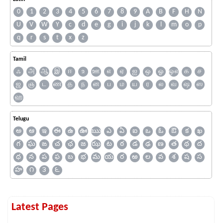
0
1
2
3
4
5
6
7
8
9
A
B
F
H
N
U
V
W
Y
c
d
e
g
i
j
k
l
m
o
p
q
r
s
t
x
z
Tamil
ஃ
அ
ஆ
இ
ஈ
உ
ஊ
எ
ஏ
ஐ
ஒ
ஓ
ஔ
க
ச
ஜ
ஞ
ட
ண
த
ந
ன
ப
ம
ய
ர
ல
வ
ஷ
ஸ
ஹ
Telugu
అ
ఆ
ఇ
ఈ
ఉ
ఊ
ఋ
ఎ
ఏ
ఐ
ఒ
ఓ
ఔ
క
ఖ
గ
ఘ
ఙ
చ
ఛ
జ
ఝ
ట
ఠ
డ
ఢ
ణ
త
థ
ద
ధ
న
ప
ఫ
బ
భ
మ
య
ర
ఱ
ల
వ
శ
ష
స
హ
౧
౩
౬
Latest Pages