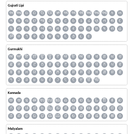
Gujrati Lipi
અ
આ
ઇ
ઈ
ઉ
ઊ
ઋ
ઍ
એ
ઐ
ઑ
ઓ
ઔ
ક
ખ
ગ
ઘ
ચ
છ
જ
ઝ
ઞ
ટ
ઠ
ડ
ઢ
ણ
ત
થ
દ
ધ
ન
પ
ફ
બ
ભ
મ
ય
ર
લ
વ
શ
ષ
સ
હ
ૐ
૦
૧
૨
૩
૪
૫
૬
૭
૮
૯
Gurmukhi
ਅ
ਆ
ਇ
ਈ
ਉ
ਊ
ਏ
ਐ
ਓ
ਔ
ਕ
ਖ
ਗ
ਘ
ਚ
ਛ
ਜ
ਝ
ਟ
ਠ
ਡ
ਢ
ਣ
ਤ
ਥ
ਦ
ਧ
ਨ
ਪ
ਫ
ਬ
ਭ
ਮ
ਯ
ਰ
ਲ
ਲ਼
ਵ
ਸ਼
ਸ
ਹ
ਖ਼
ਗ਼
ਜ਼
ਫ਼
੧
੨
੩
੪
੫
੬
੭
੮
੯
ੲ
ੳ
ੴ
Kannada
ಅ
ಆ
ಇ
ಈ
ಉ
ಊ
ಋ
ಎ
ಏ
ಐ
ಒ
ಓ
ಔ
ಕ
ಖ
ಗ
ಘ
ಚ
ಛ
ಜ
ಝ
ಟ
ಠ
ಡ
ಢ
ಣ
ತ
ಥ
ದ
ಧ
ನ
ಪ
ಫ
ಬ
ಭ
ಮ
ಯ
ರ
ಲ
ವ
ಶ
ಷ
ಸ
ಹ
೧
Malyalam