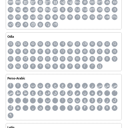
അ
ആ
ഇ
ഈ
ഉ
ഊ
ഋ
എ
ഏ
ഐ
ഒ
ഓ
ഔ
ക
ഖ
ഗ
ഘ
ച
ഛ
ജ
ഝ
ഞ
ട
ഠ
ഡ
ഢ
ണ
ത
ഥ
ദ
ധ
ന
പ
ഫ
ബ
ഭ
മ
യ
ര
റ
ല
വ
ശ
ഷ
സ
ഹ
൧
൪
൫
൭
൮
൯
Odia
ଅ
ଆ
ଇ
ଈ
ଉ
ଊ
ଋ
ଏ
ଐ
ଓ
ଔ
କ
ଖ
ଗ
ଘ
ଙ
ଚ
ଛ
ଜ
ଝ
ଞ
ଟ
ଠ
ଡ
ଢ
ଣ
ତ
ଥ
ଦ
ଧ
ନ
ପ
ଫ
ବ
ଭ
ମ
ଯ
ର
ଲ
ଳ
ଶ
ଷ
ସ
ହ
ଡ଼
ଢ଼
ୟ
୦
୧
୨
୩
୪
୫
୬
୭
୮
୯
ୱ
Perso-Arabic
ص
ش
س
ز
ر
ذ
د
خ
ح
ج
ث
ت
ب
ا
آ
و
ه
ن
م
ل
ك
ق
ف
غ
ع
ظ
ط
ض
ک
ژ
ڑ
ڈ
چ
پ
ٹ
ٲ
ٮ
گ
ھ
ہ
ۄ
ی
ے
۔
۱
۳
۴
۵
۶
۷
۸
۹
Latin