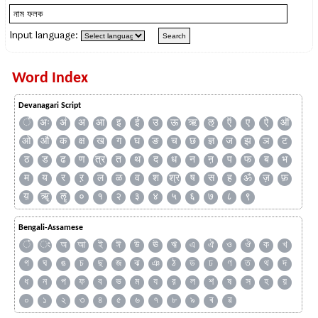
Input language:
Word Index
Devanagari Script
ँ
अः
अं
अ
आ
इ
ई
उ
ऊ
ऋ
ऌ
ऍ
ए
ऐ
ऑ
ओ
औ
क
क्ष
ख
ग
घ
ङ
च
छ
ज्ञ
ज
झ
ञ
ट
ठ
ड
ढ
ण
त्र
त
थ
द
ध
न
ऩ
प
फ
ब
भ
म
य
र
ऱ
ल
ळ
व
श
श्र
ष
स
ह
ॐ
ज़
फ़
य़
ॠ
ॡ
०
१
२
३
४
५
६
७
८
९
Bengali-Assamese
ঁ
ং
অ
আ
ই
ঈ
উ
ঊ
ঋ
এ
ঐ
ও
ঔ
ক
খ
গ
ঘ
ঙ
চ
ছ
জ
ঝ
ঞ
ঠ
ড
ঢ
ণ
ত
থ
দ
ধ
ন
প
ফ
ব
ভ
ম
য
র
ল
শ
ষ
স
হ
য়
০
১
২
৩
৪
৫
৬
৭
৮
৯
ৰ
ৱ