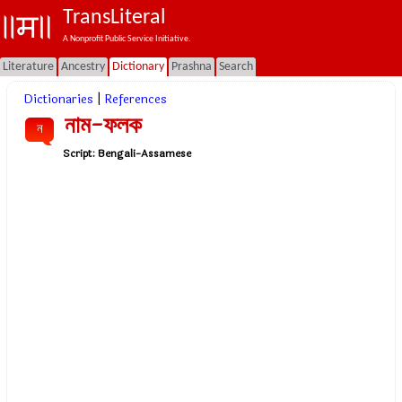
TransLiteral
A Nonprofit Public Service Initiative.
Literature
Ancestry
Dictionary
Prashna
Search
Dictionaries
|
References
নাম-ফলক
ন
Script:
Bengali-Assamese