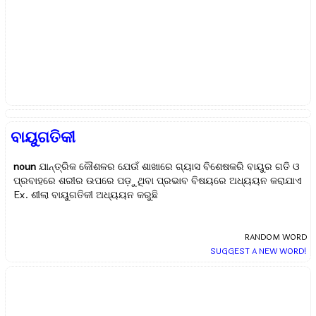
ବାୟୁଗତିକୀ
noun
ଯାନ୍ତ୍ରିକ କୌଶଳର ଯେଉଁ ଶାଖାରେ ଗ୍ୟାସ ବିଶେଷକରି ବାୟୁର ଗତି ଓ
ପ୍ରବାହରେ ଶରୀର ଉପରେ ପଡ଼ୁଥିବା ପ୍ରଭାବ ବିଷୟରେ ଅଧ୍ୟୟନ କରାଯାଏ
Ex.
ଶୀଲା ବାୟୁଗତିକୀ ଅଧ୍ୟୟନ କରୁଛି
RANDOM WORD
SUGGEST A NEW WORD!