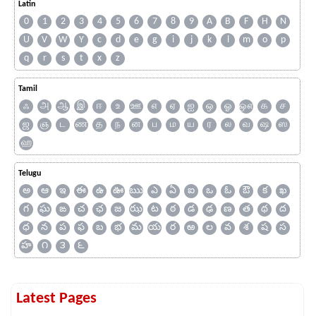
Latin
0
1
2
3
4
5
6
7
8
9
A
B
F
H
N
U
V
W
Y
c
d
e
g
i
j
k
l
m
o
p
q
r
s
t
x
z
Tamil
ஃ
அ
ஆ
இ
ஈ
உ
ஊ
எ
ஏ
ஐ
ஒ
ஓ
ஔ
க
ச
ஜ
ஞ
ட
ண
த
ந
ன
ப
ம
ய
ர
ல
வ
ஷ
ஸ
ஹ
Telugu
అ
ఆ
ఇ
ఈ
ఉ
ఊ
ఋ
ఎ
ఏ
ఐ
ఒ
ఓ
ఔ
క
ఖ
గ
ఘ
ఙ
చ
ఛ
జ
ఝ
ట
ఠ
డ
ఢ
ణ
త
థ
ద
ధ
న
ప
ఫ
బ
భ
మ
య
ర
ఱ
ల
వ
శ
ష
స
హ
౧
౩
౬
Latest Pages