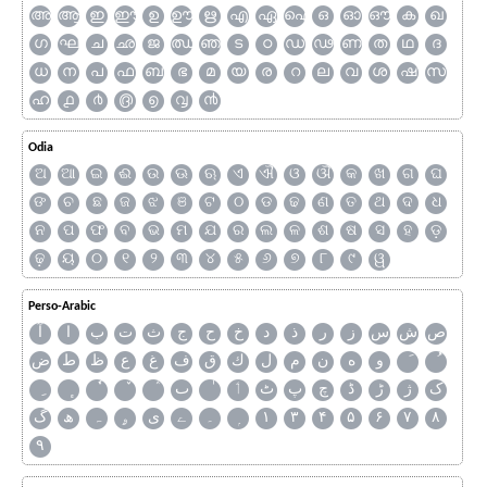
അ
ആ
ഇ
ഈ
ഉ
ഊ
ഋ
എ
ഏ
ഐ
ഒ
ഓ
ഔ
ക
ഖ
ഗ
ഘ
ച
ഛ
ജ
ഝ
ഞ
ട
ഠ
ഡ
ഢ
ണ
ത
ഥ
ദ
ധ
ന
പ
ഫ
ബ
ഭ
മ
യ
ര
റ
ല
വ
ശ
ഷ
സ
ഹ
൧
൪
൫
൭
൮
൯
Odia
ଅ
ଆ
ଇ
ଈ
ଉ
ଊ
ଋ
ଏ
ଐ
ଓ
ଔ
କ
ଖ
ଗ
ଘ
ଙ
ଚ
ଛ
ଜ
ଝ
ଞ
ଟ
ଠ
ଡ
ଢ
ଣ
ତ
ଥ
ଦ
ଧ
ନ
ପ
ଫ
ବ
ଭ
ମ
ଯ
ର
ଲ
ଳ
ଶ
ଷ
ସ
ହ
ଡ଼
ଢ଼
ୟ
୦
୧
୨
୩
୪
୫
୬
୭
୮
୯
ୱ
Perso-Arabic
ص
ش
س
ز
ر
ذ
د
خ
ح
ج
ث
ت
ب
ا
آ
و
ه
ن
م
ل
ك
ق
ف
غ
ع
ظ
ط
ض
ک
ژ
ڑ
ڈ
چ
پ
ٹ
ٲ
ٮ
گ
ھ
ہ
ۄ
ی
ے
۔
۱
۳
۴
۵
۶
۷
۸
۹