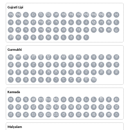
Gujrati Lipi
અ
આ
ઇ
ઈ
ઉ
ઊ
ઋ
ઍ
એ
ઐ
ઑ
ઓ
ઔ
ક
ખ
ગ
ઘ
ચ
છ
જ
ઝ
ઞ
ટ
ઠ
ડ
ઢ
ણ
ત
થ
દ
ધ
ન
પ
ફ
બ
ભ
મ
ય
ર
લ
વ
શ
ષ
સ
હ
ૐ
૦
૧
૨
૩
૪
૫
૬
૭
૮
૯
Gurmukhi
ਅ
ਆ
ਇ
ਈ
ਉ
ਊ
ਏ
ਐ
ਓ
ਔ
ਕ
ਖ
ਗ
ਘ
ਚ
ਛ
ਜ
ਝ
ਟ
ਠ
ਡ
ਢ
ਣ
ਤ
ਥ
ਦ
ਧ
ਨ
ਪ
ਫ
ਬ
ਭ
ਮ
ਯ
ਰ
ਲ
ਲ਼
ਵ
ਸ਼
ਸ
ਹ
ਖ਼
ਗ਼
ਜ਼
ਫ਼
੧
੨
੩
੪
੫
੬
੭
੮
੯
ੲ
ੳ
ੴ
Kannada
ಅ
ಆ
ಇ
ಈ
ಉ
ಊ
ಋ
ಎ
ಏ
ಐ
ಒ
ಓ
ಔ
ಕ
ಖ
ಗ
ಘ
ಚ
ಛ
ಜ
ಝ
ಟ
ಠ
ಡ
ಢ
ಣ
ತ
ಥ
ದ
ಧ
ನ
ಪ
ಫ
ಬ
ಭ
ಮ
ಯ
ರ
ಲ
ವ
ಶ
ಷ
ಸ
ಹ
೧
Malyalam