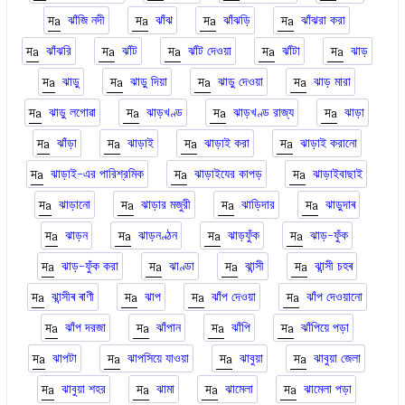
ঝাঁজি নদী
ঝাঁঝ
ঝাঁঝড়ি
ঝাঁঝরা করা
ঝাঁঝরি
ঝাঁট
ঝাঁট দেওয়া
ঝাঁটা
ঝাড়
ঝাড়ু
ঝাড়ু দিয়া
ঝাড়ু দেওয়া
ঝাড় মারা
ঝাড়ু লগোৱা
ঝাড়খণ্ড
ঝাড়খণ্ড রাজ্য
ঝাড়া
ঝাঁড়া
ঝাড়াই
ঝাড়াই করা
ঝাড়াই করানো
ঝাড়াই-এর পারিশ্রমিক
ঝাড়াইযের কাপড়
ঝাড়াইবাছাই
ঝাড়ানো
ঝাড়ার মজুরী
ঝাড়িদার
ঝাড়ুদাৰ
ঝাড়ন
ঝাড়নণ্ঠন
ঝাড়ফুঁক
ঝাড়-ফুঁক
ঝাড়-ফুঁক করা
ঝাণ্ডা
ঝান্সী
ঝান্সী চহৰ
ঝান্সীৰ ৰাণী
ঝাপ
ঝাঁপ দেওয়া
ঝাঁপ দেওয়ানো
ঝাঁপ দরজা
ঝাঁপান
ঝাঁপি
ঝাঁপিয়ে পড়া
ঝাপটা
ঝাপসিয়ে যাওয়া
ঝাবুয়া
ঝাবুয়া জেলা
ঝাবুয়া শহর
ঝামা
ঝামেলা
ঝামেলা পড়া