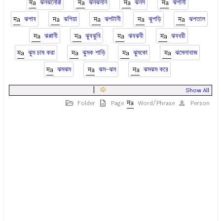
ঝনঝনোৱা
ঝনঝননি
ঝনস
ঝঁপানী
ঝপাব
ঝপিয়া
ঝপটানী
ঝুপড়ি
ঝপতাল
ঝপ্পানী
ঝুবঝুবি
ঝবঝবী
ঝবধরী
ঝুম চাষ করা
ঝুমক শাড়ি
ঝুমকো
ঝমেলাবাজ
ঝমঝম
ঝম-ঝম
ঝমঝম করে
|
Show All
Folder
Page
Word/Phrase
Person