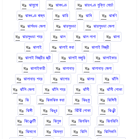
ঝামুমো
ঝাৰখণ্ড
ঝারখণ্ড মুক্তি মোর্চা
ঝাৰখণ্ড ৰাজ্য
ঝারি
ঝাৰি
ঝাৰণি
ঝার্সগুড জেলা
ঝারসুগুডা
ঝারসুগুডা জেলা
ঝারসুগুডা শহর
ঝাল
ঝাল লাগা
ঝালা
ঝালাই
ঝালাই করা
ঝালাই মিস্ত্রী
ঝালাই মিস্ত্রীর স্ত্রী
ঝালাই মজুরি
ঝালাইকার
ঝালাইকারী
ঝালাবাড়
ঝালাবাড় জেলা
ঝালাবাড় শহর
ঝালোর
ঝালর
ঝাঁসি
ঝাঁসি জেলা
ঝাঁসি শহর
ঝাঁসী
ঝাঁসী পোকা
ঝি
ঝিকঝিক করা
ঝিঙ্কু
ঝিঙ্গিনী
ঝিঙ্গী
ঝিঙুর
ঝিঁঝিঁ পোকা
ঝিঞ্ঝী
ঝিঞ্ঝোটী
ঝিনুক
ঝিনঝিন
ঝিনঝিনি
ঝিমানো
ঝিমন্ত
ঝিলি
ঝিলিকনি