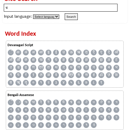
Input language:
Word Index
Devanagari Script
ँ
अः
अं
अ
आ
इ
ई
उ
ऊ
ऋ
ऌ
ऍ
ए
ऐ
ऑ
ओ
औ
क
क्ष
ख
ग
घ
ङ
च
छ
ज्ञ
ज
झ
ञ
ट
ठ
ड
ढ
ण
त्र
त
थ
द
ध
न
ऩ
प
फ
ब
भ
म
य
र
ऱ
ल
ळ
व
श
श्र
ष
स
ह
ॐ
ज़
फ़
य़
ॠ
ॡ
०
१
२
३
४
५
६
७
८
९
Bengali-Assamese
ঁ
ং
অ
আ
ই
ঈ
উ
ঊ
ঋ
এ
ঐ
ও
ঔ
ক
খ
গ
ঘ
ঙ
চ
ছ
জ
ঝ
ঞ
ঠ
ড
ঢ
ণ
ত
থ
দ
ধ
ন
প
ফ
ব
ভ
ম
য
র
ল
শ
ষ
স
হ
য়
০
১
২
৩
৪
৫
৬
৭
৮
৯
ৰ
ৱ