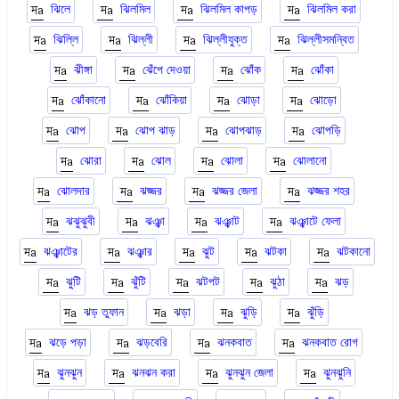
ঝিলে
ঝিলমিল
ঝিলমিল কাপড়
ঝিলমিল করা
ঝিল্লি
ঝিল্লী
ঝিল্লীযুক্ত
ঝিল্লীসমন্বিত
ঝীঙ্গা
ঝেঁপে দেওয়া
ঝোঁক
ঝোঁকা
ঝোঁকানো
ঝোঁকিয়া
ঝোড়া
ঝোড়ো
ঝোপ
ঝোপ ঝাড়
ঝোপঝাড়
ঝোপড়ি
ঝোরা
ঝোল
ঝোলা
ঝোলানো
ঝোলদার
ঝজ্জর
ঝজ্জর জেলা
ঝজ্জর শহর
ঝঝুঝুবী
ঝঞ্ঝা
ঝঞ্ঝাট
ঝঞ্ঝাটে ফেলা
ঝঞ্ঝাটের
ঝঞ্ঝার
ঝুট
ঝটকা
ঝটকানো
ঝুটি
ঝুঁটি
ঝটপট
ঝুঠা
ঝড়
ঝড় তুফান
ঝড়া
ঝুড়ি
ঝুঁড়ি
ঝড়ে পড়া
ঝড়বেরি
ঝনকবাত
ঝনকবাত রোগ
ঝুনঝুন
ঝনঝন করা
ঝুনঝুন জেলা
ঝুনঝুনি