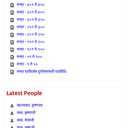
मन्त्र - ४०१ ते ४५०
मन्त्र - ३५१ ते ४००
मन्त्र - ३०१ ते ३५०
मन्त्र - २५१ ते ३००
मन्त्र - २०१ ते २५०
मन्त्र - १५१ ते २००
मन्त्र - १०१ ते १५०
मन्त्र - ५१ ते १००
मन्त्र - १ ते ५०
मन्त्र प्रतिलोम दुर्गासप्तशती पाठविधिः
Latest People
खटावकर, कृष्णराव
कंक, कृष्णाजी
कंक, येसाजी
कंक, कृष्णजी