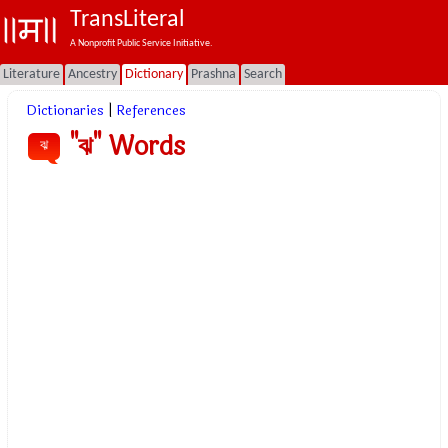
TransLiteral
A Nonprofit Public Service Initiative.
Literature
Ancestry
Dictionary
Prashna
Search
Dictionaries
|
References
"ঝ" Words
ঝ