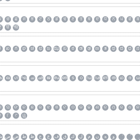
ਘ
ਚ
ਛ
ਜ
ਝ
ਟ
ਠ
ਡ
ਢ
ਣ
ਤ
ਥ
ਦ
ਧ
ਨ
ਪ
ਫ
ਬ
ੲ
ੳ
ੴ
ಕ
ಖ
ಗ
ಘ
ಚ
ಛ
ಜ
ಝ
ಟ
ಠ
ಡ
ಢ
ಣ
ತ
ಥ
ದ
ಧ
ನ
ക
ഖ
ഗ
ഘ
ച
ഛ
ജ
ഝ
ഞ
ട
ഠ
ഡ
ഢ
ണ
ത
ഥ
ദ
ധ
ଗ
ଘ
ଙ
ଚ
ଛ
ଜ
ଝ
ଞ
ଟ
ଠ
ଡ
ଢ
ଣ
ତ
ଥ
ଦ
ଧ
ନ
୭
୮
୯
ୱ
و
ه
ن
م
ل
ك
ق
ف
غ
ع
ظ
ط
ض
ص
ش