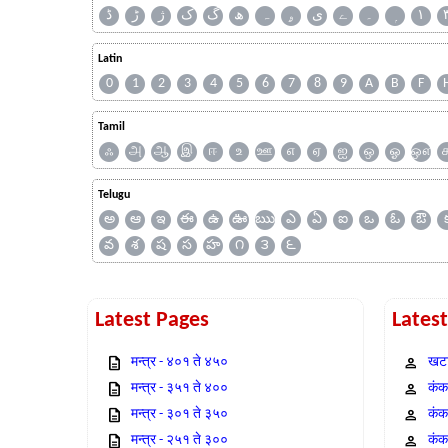
ڈ
ڑ
ژ
ک
گ
ھ
ہ
ۄ
ی
ے
۔
۱
Latin
0
1
2
3
4
5
6
7
8
9
A
B
F
Tamil
ஃ
அ
ஆ
இ
ஈ
உ
ஊ
எ
ஏ
ஐ
ஒ
ஓ
ஔ
Telugu
అ
ఆ
ఇ
ఈ
ఉ
ఊ
ఋ
ఎ
ఏ
ఐ
ఒ
ఓ
ఔ
వ
శ
ష
స
హ
౧
౩
౬
Latest Pages
Lates
मन्त्र - ४०१ ते ४५०
खटा
मन्त्र - ३५१ ते ४००
कंक,
मन्त्र - ३०१ ते ३५०
कंक
मन्त्र - २५१ ते ३००
कंक