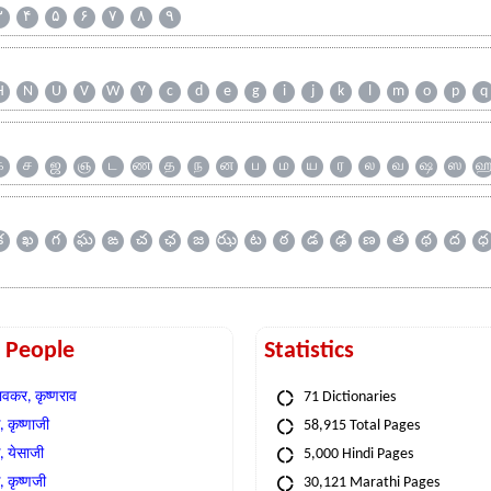
۳
۴
۵
۶
۷
۸
۹
H
N
U
V
W
Y
c
d
e
g
i
j
k
l
m
o
p
q
க
ச
ஜ
ஞ
ட
ண
த
ந
ன
ப
ம
ய
ர
ல
வ
ஷ
ஸ
క
ఖ
గ
ఘ
ఙ
చ
ఛ
జ
ఝ
ట
ఠ
డ
ఢ
ణ
త
థ
ద
ధ
t People
Statistics
वकर, कृष्णराव
71 Dictionaries
 कृष्णाजी
58,915 Total Pages
, येसाजी
5,000 Hindi Pages
, कृष्णजी
30,121 Marathi Pages