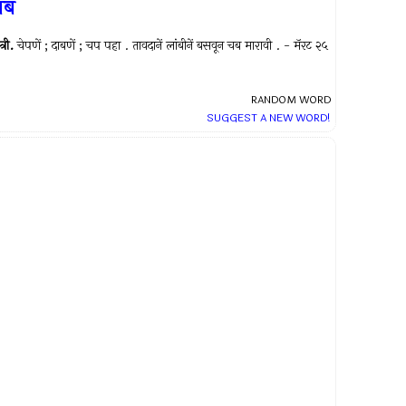
चब
त्री.
चेपणें ; दाबणें ; चप पहा . तावदानें लांबीनें बसवून चब मारावी . - मॅरट २५
RANDOM WORD
SUGGEST A NEW WORD!