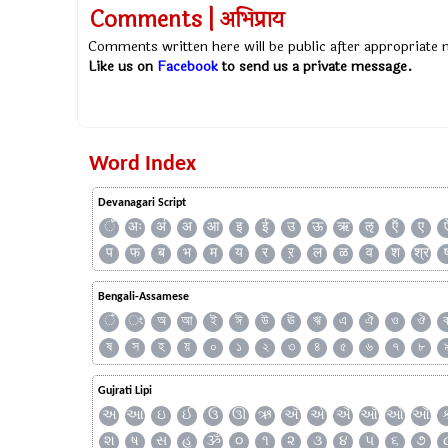
Comments | अभिप्राय
Comments written here will be public after appropriate
Like us on
Facebook
to send us a private message.
Word Index
Devanagari Script
ँ
अः
अं
अ
आ
इ
ई
उ
ऊ
ऋ
ऌ
ऍ
ए
प
फ
ब
भ
म
य
र
ऱ
ल
ळ
व
श
श्र
Bengali-Assamese
ঁ
ং
অ
আ
ই
ঈ
উ
ঊ
ঋ
এ
ঐ
ও
ঔ
ষ
স
হ
য়
০
১
২
৩
৪
৫
৬
৭
৮
Gujrati Lipi
અ
આ
ઇ
ઈ
ઉ
ઊ
ઋ
ઍ
એ
ઐ
ઑ
ઓ
ઔ
શ
ષ
સ
હ
ૐ
૦
૧
૨
૩
૪
૫
૬
૭