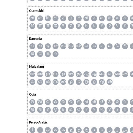
Gurmukhi
ਅ
ਆ
ਇ
ਈ
ਉ
ਊ
ਏ
ਐ
ਓ
ਔ
ਕ
ਖ
ਗ
ਖ਼
ਗ਼
ਜ਼
ਫ਼
੧
੨
੩
੪
੫
੬
੭
੮
੯
Kannada
ಅ
ಆ
ಇ
ಈ
ಉ
ಊ
ಋ
ಎ
ಏ
ಐ
ಒ
ಓ
ಔ
ಷ
ಸ
ಹ
೧
Malyalam
അ
ആ
ഇ
ഈ
ഉ
ഊ
ഋ
എ
ഏ
ഐ
ഒ
ഓ
ഔ
വ
ശ
ഷ
സ
ഹ
൧
൪
൫
൭
൮
൯
Odia
ଅ
ଆ
ଇ
ଈ
ଉ
ଊ
ଋ
ଏ
ଐ
ଓ
ଔ
କ
ଖ
ଷ
ସ
ହ
ଡ଼
ଢ଼
ୟ
୦
୧
୨
୩
୪
୫
୬
Perso-Arabic
س
ز
ر
ذ
د
خ
ح
ج
ث
ت
ب
ا
آ