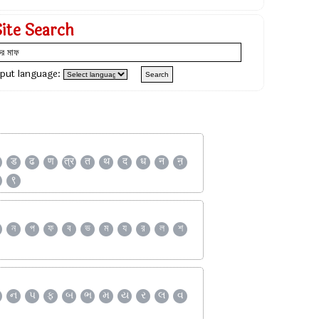
Site Search
nput language:
ड
ढ
ण
त्र
त
थ
द
ध
न
ऩ
९
ন
প
ফ
ব
ভ
ম
য
র
ল
শ
ન
પ
ફ
બ
ભ
મ
ય
ર
લ
વ