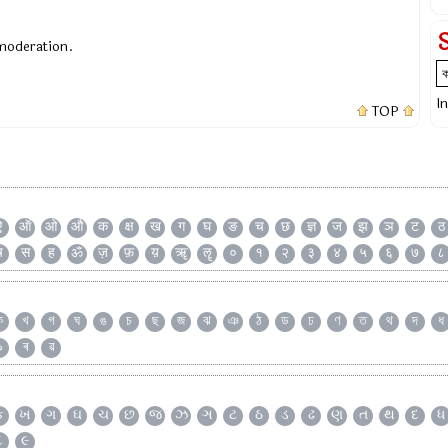
 moderation.
I
TOP
ऐ
ऑ
ओ
औ
क
क्ष
ख
ग
घ
ङ
च
छ
ज्ञ
ज
झ
ञ
ट
ठ
ष
स
ह
ॐ
ज़
फ़
य़
ॠ
ॡ
०
१
२
३
४
५
६
७
८
ক
খ
গ
ঘ
ঙ
চ
ছ
জ
ঝ
ঞ
ঠ
ড
ঢ
ণ
ত
থ
দ
ধ
৯
ৰ
ৱ
ક
ખ
ગ
ઘ
ચ
છ
જ
ઝ
ઞ
ટ
ઠ
ડ
ઢ
ણ
ત
થ
દ
ધ
૮
૯