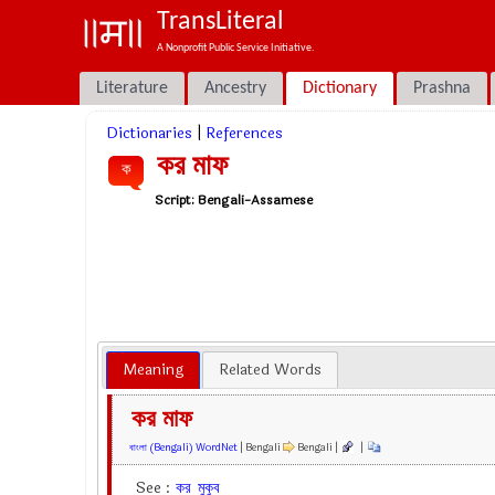
TransLiteral
A Nonprofit Public Service Initiative.
Literature
Ancestry
Dictionary
Prashna
Dictionaries
|
References
কর মাফ
ক
Script:
Bengali-Assamese
Meaning
Related Words
কর মাফ
বাংলা (Bengali) WordNet
| Bengali
Bengali |
|
See :
কর
মুকুব