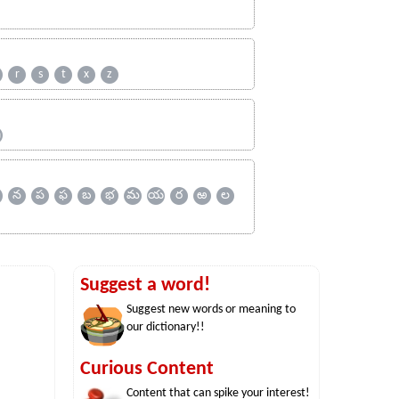
r
s
t
x
z
ஹ
న
ప
ఫ
బ
భ
మ
య
ర
ఱ
ల
Suggest a word!
Suggest new words or meaning to
our dictionary!!
Curious Content
Content that can spike your interest!