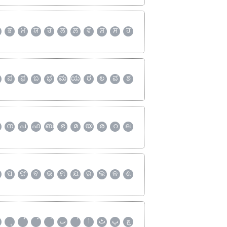
ਭ
ਮ
ਯ
ਰ
ਲ
ਲ਼
ਵ
ਸ਼
ਸ
ਹ
ಪ
ಫ
ಬ
ಭ
ಮ
ಯ
ರ
ಲ
ವ
ಶ
ന
പ
ഫ
ബ
ഭ
മ
യ
ര
റ
ല
ପ
ଫ
ବ
ଭ
ମ
ଯ
ର
ଲ
ଳ
ଶ
چ
پ
ٹ
ٲ
ٮ