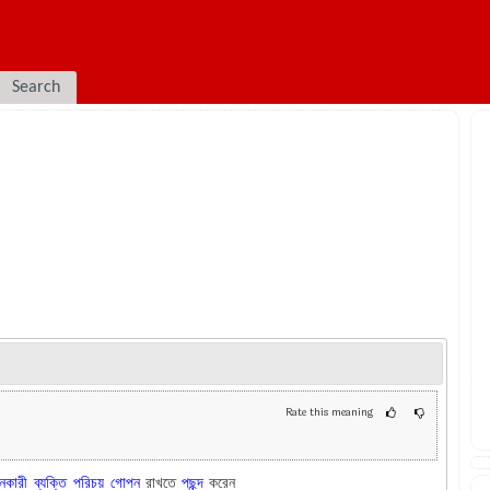
Search
Rate this meaning
ানকারী
ব্যক্তি
পরিচয়
গোপন
রাখতে
পছন্দ
করেন