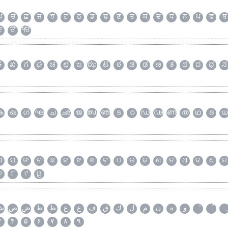
ਘ
ਚ
ਛ
ਜ
ਝ
ਟ
ਠ
ਡ
ਢ
ਣ
ਤ
ਥ
ਦ
ਧ
ਨ
ਪ
ਫ
ਬ
ੲ
ੳ
ੴ
ಕ
ಖ
ಗ
ಘ
ಚ
ಛ
ಜ
ಝ
ಟ
ಠ
ಡ
ಢ
ಣ
ತ
ಥ
ದ
ಧ
ನ
ക
ഖ
ഗ
ഘ
ച
ഛ
ജ
ഝ
ഞ
ട
ഠ
ഡ
ഢ
ണ
ത
ഥ
ദ
ധ
ଗ
ଘ
ଙ
ଚ
ଛ
ଜ
ଝ
ଞ
ଟ
ଠ
ଡ
ଢ
ଣ
ତ
ଥ
ଦ
ଧ
ନ
୭
୮
୯
ୱ
و
ه
ن
م
ل
ك
ق
ف
غ
ع
ظ
ط
ض
ص
ش
۳
۴
۵
۶
۷
۸
۹