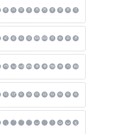
ਭ
ਮ
ਯ
ਰ
ਲ
ਲ਼
ਵ
ਸ਼
ਸ
ਹ
ಪ
ಫ
ಬ
ಭ
ಮ
ಯ
ರ
ಲ
ವ
ಶ
ന
പ
ഫ
ബ
ഭ
മ
യ
ര
റ
ല
ପ
ଫ
ବ
ଭ
ମ
ଯ
ର
ଲ
ଳ
ଶ
چ
پ
ٹ
ٲ
ٮ