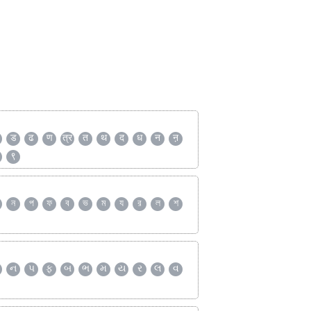
ड
ढ
ण
त्र
त
थ
द
ध
न
ऩ
९
ন
প
ফ
ব
ভ
ম
য
র
ল
শ
ન
પ
ફ
બ
ભ
મ
ય
ર
લ
વ