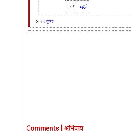
اَرتَھد
urd
See :
কুবের
Comments | अभिप्राय