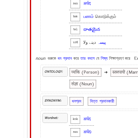
अर्थद
san
பணம்
கொடுக்கும்
tam
దాతయైన
tel
پیسہ
دینے ولا
urd
noun
গুরুকে
ধন
প্রদান
করে
তার
বদলে
যে
শিষ্য
শিক্ষাগ্রহণ করে 
व्यक्ति (Person)
➜
स्तनपायी (Ma
ONTOLOGY:
संज्ञा (Noun)
ধনপ্রদ
বিত্ত
প্রদানকারী
SYNONYM:
Wordnet:
अर्थद
kok
अर्थदः
san