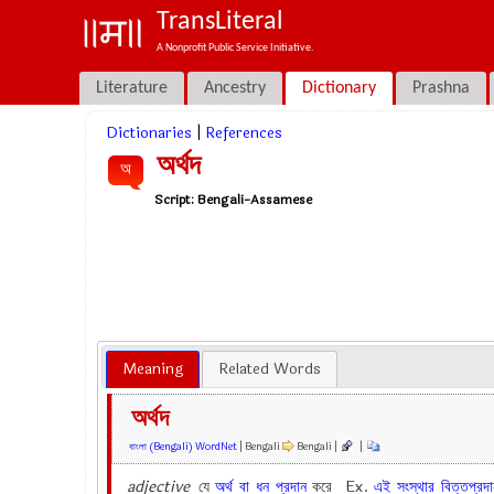
TransLiteral
A Nonprofit Public Service Initiative.
Literature
Ancestry
Dictionary
Prashna
Dictionaries
|
References
অর্থদ
অ
Script:
Bengali-Assamese
Meaning
Related Words
অর্থদ
বাংলা (Bengali) WordNet
| Bengali
Bengali |
|
adjective
যে
অর্থ
বা
ধন
প্রদান
করে Ex.
এই
সংস্থার
বিত্তপ্রদ