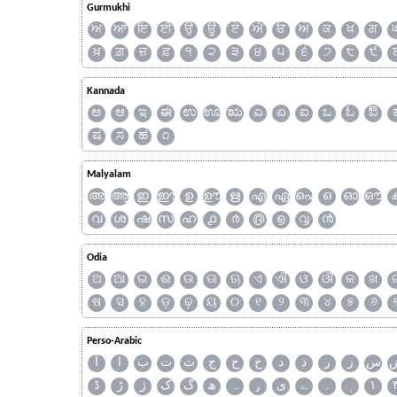
Gurmukhi
ਅ
ਆ
ਇ
ਈ
ਉ
ਊ
ਏ
ਐ
ਓ
ਔ
ਕ
ਖ
ਗ
ਖ਼
ਗ਼
ਜ਼
ਫ਼
੧
੨
੩
੪
੫
੬
੭
੮
੯
Kannada
ಅ
ಆ
ಇ
ಈ
ಉ
ಊ
ಋ
ಎ
ಏ
ಐ
ಒ
ಓ
ಔ
ಷ
ಸ
ಹ
೧
Malyalam
അ
ആ
ഇ
ഈ
ഉ
ഊ
ഋ
എ
ഏ
ഐ
ഒ
ഓ
ഔ
വ
ശ
ഷ
സ
ഹ
൧
൪
൫
൭
൮
൯
Odia
ଅ
ଆ
ଇ
ଈ
ଉ
ଊ
ଋ
ଏ
ଐ
ଓ
ଔ
କ
ଖ
ଷ
ସ
ହ
ଡ଼
ଢ଼
ୟ
୦
୧
୨
୩
୪
୫
୬
Perso-Arabic
س
ز
ر
ذ
د
خ
ح
ج
ث
ت
ب
ا
آ
ڈ
ڑ
ژ
ک
گ
ھ
ہ
ۄ
ی
ے
۔
۱