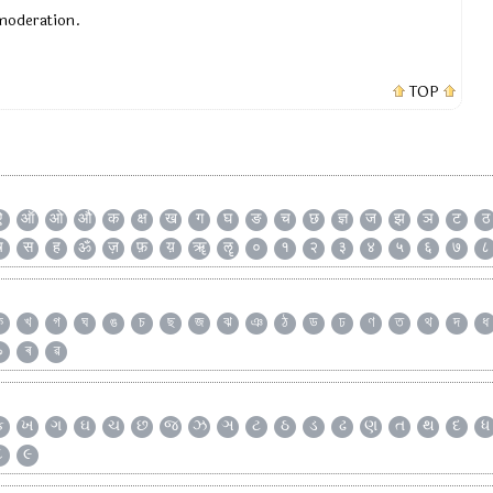
 moderation.
TOP
ऐ
ऑ
ओ
औ
क
क्ष
ख
ग
घ
ङ
च
छ
ज्ञ
ज
झ
ञ
ट
ठ
ष
स
ह
ॐ
ज़
फ़
य़
ॠ
ॡ
०
१
२
३
४
५
६
७
८
ক
খ
গ
ঘ
ঙ
চ
ছ
জ
ঝ
ঞ
ঠ
ড
ঢ
ণ
ত
থ
দ
ধ
৯
ৰ
ৱ
ક
ખ
ગ
ઘ
ચ
છ
જ
ઝ
ઞ
ટ
ઠ
ડ
ઢ
ણ
ત
થ
દ
ધ
૮
૯