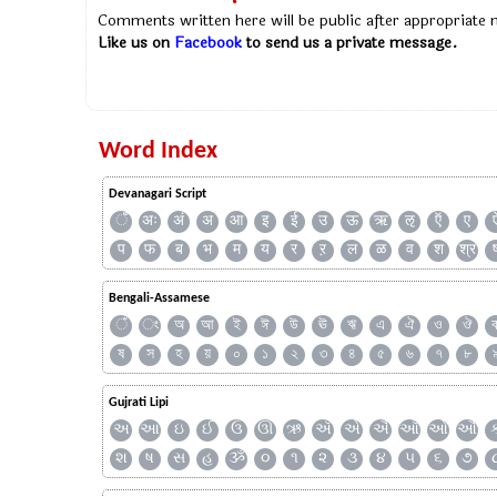
Comments written here will be public after appropriate
Like us on
Facebook
to send us a private message.
Word Index
Devanagari Script
ँ
अः
अं
अ
आ
इ
ई
उ
ऊ
ऋ
ऌ
ऍ
ए
प
फ
ब
भ
म
य
र
ऱ
ल
ळ
व
श
श्र
Bengali-Assamese
ঁ
ং
অ
আ
ই
ঈ
উ
ঊ
ঋ
এ
ঐ
ও
ঔ
ষ
স
হ
য়
০
১
২
৩
৪
৫
৬
৭
৮
Gujrati Lipi
અ
આ
ઇ
ઈ
ઉ
ઊ
ઋ
ઍ
એ
ઐ
ઑ
ઓ
ઔ
શ
ષ
સ
હ
ૐ
૦
૧
૨
૩
૪
૫
૬
૭