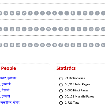
H
N
U
V
W
Y
c
d
e
g
i
j
k
l
m
o
p
q
க
ச
ஜ
ஞ
ட
ண
த
ந
ன
ப
ம
ய
ர
ல
வ
ஷ
ஸ
క
ఖ
గ
ఘ
ఙ
చ
ఛ
జ
ఝ
ట
ఠ
డ
ఢ
ణ
త
థ
ద
ధ
t People
Statistics
वकर, कृष्णराव
71 Dictionaries
 कृष्णाजी
58,915 Total Pages
, येसाजी
5,000 Hindi Pages
, कृष्णजी
30,121 Marathi Pages
े बसणीकर, गोविंद
2,921 Tags