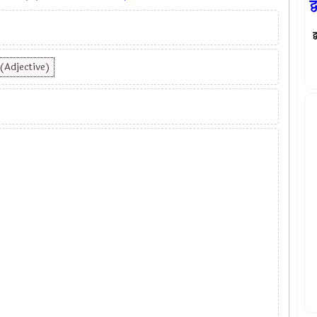
द
द
 (Adjective)