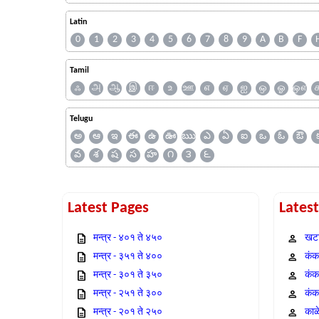
Latin
0
1
2
3
4
5
6
7
8
9
A
B
F
Tamil
ஃ
அ
ஆ
இ
ஈ
உ
ஊ
எ
ஏ
ஐ
ஒ
ஓ
ஔ
Telugu
అ
ఆ
ఇ
ఈ
ఉ
ఊ
ఋ
ఎ
ఏ
ఐ
ఒ
ఓ
ఔ
వ
శ
ష
స
హ
౧
౩
౬
Latest Pages
Lates
मन्त्र - ४०१ ते ४५०
खटा
मन्त्र - ३५१ ते ४००
कंक,
मन्त्र - ३०१ ते ३५०
कंक
मन्त्र - २५१ ते ३००
कंक
मन्त्र - २०१ ते २५०
काळ