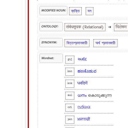
ব্যক্তি
দল
MODIFIES NOUN:
संबंधसूचक (Relational)
➜
विशेषण
ONTOLOGY:
বিত্তপ্রদানকারী
অর্থ
প্রদানকারী
SYNONYM:
Wordnet:
અર્થદ
guj
ಹಣಕೊಡುವ
kan
धनदिणें
kok
ധനം
കൊടുക്കുന്ന
mal
ଅର୍ଥଦାତା
ori
ਖ਼ਜਾਨਚੀ
pan