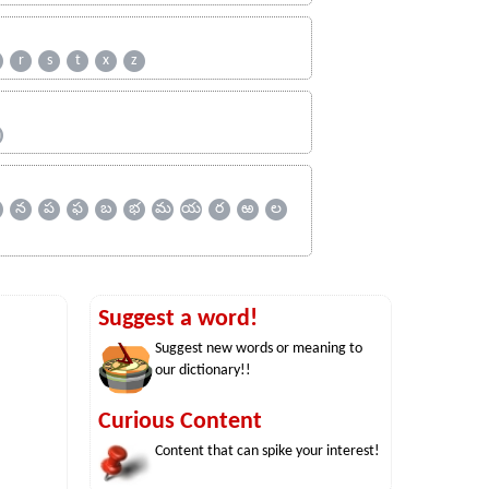
r
s
t
x
z
ஹ
న
ప
ఫ
బ
భ
మ
య
ర
ఱ
ల
Suggest a word!
Suggest new words or meaning to
our dictionary!!
Curious Content
Content that can spike your interest!