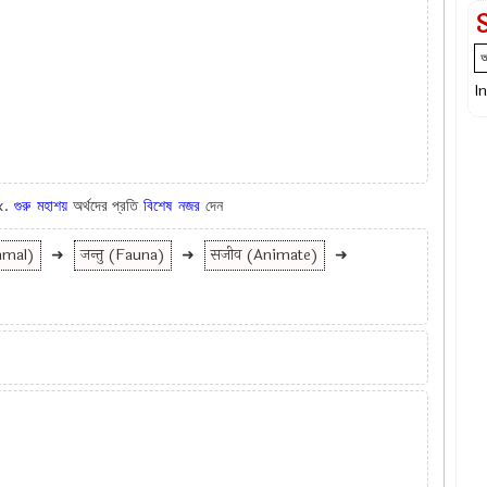
I
Ex.
গুরু
মহাশয়
অর্থদের প্রতি
বিশেষ
নজর
দেন
mmal)
➜
जन्तु (Fauna)
➜
सजीव (Animate)
➜