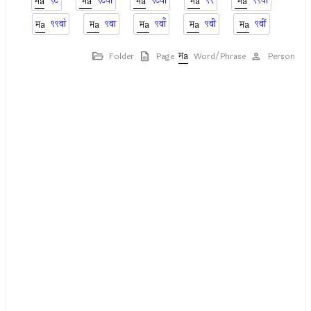
९८
९८वाँ
९८वां
९९
९९वाँ
९९वां
९वा
९वाँ
९वी
९वीं
Folder
Page
Word/Phrase
Person