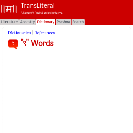
TransLiteral
A Nonprofit Public Service Initiative.
Literature
Ancestry
Dictionary
Prashna
Search
Dictionaries
|
References
"९" Words
९