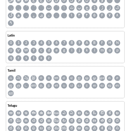
و
ه
ن
م
ل
ك
ق
ف
غ
ع
ظ
ط
ض
ک
ژ
ڑ
ڈ
چ
پ
ٹ
ٲ
ٮ
گ
ھ
ہ
ۄ
ی
ے
۔
۱
۳
۴
۵
۶
۷
۸
۹
Latin
0
1
2
3
4
5
6
7
8
9
A
B
F
H
N
U
V
W
Y
c
d
e
g
i
j
k
l
m
o
p
q
r
s
t
x
z
Tamil
ஃ
அ
ஆ
இ
ஈ
உ
ஊ
எ
ஏ
ஐ
ஒ
ஓ
ஔ
க
ச
ஜ
ஞ
ட
ண
த
ந
ன
ப
ம
ய
ர
ல
வ
ஷ
ஸ
ஹ
Telugu
అ
ఆ
ఇ
ఈ
ఉ
ఊ
ఋ
ఎ
ఏ
ఐ
ఒ
ఓ
ఔ
క
ఖ
గ
ఘ
ఙ
చ
ఛ
జ
ఝ
ట
ఠ
డ
ఢ
ణ
త
థ
ద
ధ
న
ప
ఫ
బ
భ
మ
య
ర
ఱ
ల
వ
శ
ష
స