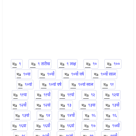
९
९ तारीख
९ लक्ष
९०
९००
९०वा
९०वाँ
९०वाँ वर्ष
९०वाँ साल
९०वां
९०वां वर्ष
९०वां साल
९१
९१वा
९१वाँ
९१वां
९२
९२वा
९२वाँ
९२वां
९३
९३वा
९३वाँ
९३वां
९४
९४वाँ
९५
९६
९६वा
९६वाँ
९६वां
९७
९७वाँ