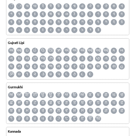
ঁ
ং
অ
আ
ই
ঈ
উ
ঊ
ঋ
এ
ঐ
ও
ঔ
ক
খ
গ
ঘ
ঙ
চ
ছ
জ
ঝ
ঞ
ঠ
ড
ঢ
ণ
ত
থ
দ
ধ
ন
প
ফ
ব
ভ
ম
য
র
ল
শ
ষ
স
হ
য়
০
১
২
৩
৪
৫
৬
৭
৮
৯
ৰ
ৱ
Gujrati Lipi
અ
આ
ઇ
ઈ
ઉ
ઊ
ઋ
ઍ
એ
ઐ
ઑ
ઓ
ઔ
ક
ખ
ગ
ઘ
ચ
છ
જ
ઝ
ઞ
ટ
ઠ
ડ
ઢ
ણ
ત
થ
દ
ધ
ન
પ
ફ
બ
ભ
મ
ય
ર
લ
વ
શ
ષ
સ
હ
ૐ
૦
૧
૨
૩
૪
૫
૬
૭
૮
૯
Gurmukhi
ਅ
ਆ
ਇ
ਈ
ਉ
ਊ
ਏ
ਐ
ਓ
ਔ
ਕ
ਖ
ਗ
ਘ
ਚ
ਛ
ਜ
ਝ
ਟ
ਠ
ਡ
ਢ
ਣ
ਤ
ਥ
ਦ
ਧ
ਨ
ਪ
ਫ
ਬ
ਭ
ਮ
ਯ
ਰ
ਲ
ਲ਼
ਵ
ਸ਼
ਸ
ਹ
ਖ਼
ਗ਼
ਜ਼
ਫ਼
੧
੨
੩
੪
੫
੬
੭
੮
੯
ੲ
ੳ
ੴ
Kannada