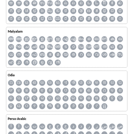
ಅ
ಆ
ಇ
ಈ
ಉ
ಊ
ಋ
ಎ
ಏ
ಐ
ಒ
ಓ
ಔ
ಕ
ಖ
ಗ
ಘ
ಚ
ಛ
ಜ
ಝ
ಟ
ಠ
ಡ
ಢ
ಣ
ತ
ಥ
ದ
ಧ
ನ
ಪ
ಫ
ಬ
ಭ
ಮ
ಯ
ರ
ಲ
ವ
ಶ
ಷ
ಸ
ಹ
೧
Malyalam
അ
ആ
ഇ
ഈ
ഉ
ഊ
ഋ
എ
ഏ
ഐ
ഒ
ഓ
ഔ
ക
ഖ
ഗ
ഘ
ച
ഛ
ജ
ഝ
ഞ
ട
ഠ
ഡ
ഢ
ണ
ത
ഥ
ദ
ധ
ന
പ
ഫ
ബ
ഭ
മ
യ
ര
റ
ല
വ
ശ
ഷ
സ
ഹ
൧
൪
൫
൭
൮
൯
Odia
ଅ
ଆ
ଇ
ଈ
ଉ
ଊ
ଋ
ଏ
ଐ
ଓ
ଔ
କ
ଖ
ଗ
ଘ
ଙ
ଚ
ଛ
ଜ
ଝ
ଞ
ଟ
ଠ
ଡ
ଢ
ଣ
ତ
ଥ
ଦ
ଧ
ନ
ପ
ଫ
ବ
ଭ
ମ
ଯ
ର
ଲ
ଳ
ଶ
ଷ
ସ
ହ
ଡ଼
ଢ଼
ୟ
୦
୧
୨
୩
୪
୫
୬
୭
୮
୯
ୱ
Perso-Arabic
ص
ش
س
ز
ر
ذ
د
خ
ح
ج
ث
ت
ب
ا
آ