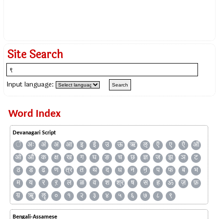
Site Search
Input language:
Word Index
Devanagari Script
ँ
अः
अं
अ
आ
इ
ई
उ
ऊ
ऋ
ऌ
ऍ
ए
ऐ
ऑ
ओ
औ
क
क्ष
ख
ग
घ
ङ
च
छ
ज्ञ
ज
झ
ञ
ट
ठ
ड
ढ
ण
त्र
त
थ
द
ध
न
ऩ
प
फ
ब
भ
म
य
र
ऱ
ल
ळ
व
श
श्र
ष
स
ह
ॐ
ज़
फ़
य़
ॠ
ॡ
०
१
२
३
४
५
६
७
८
९
Bengali-Assamese