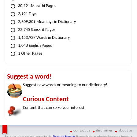
30,121 Marathi Pages
2,921 Tags
2,309,309 Meanings in Dictionary
22,745 Sanskrit Pages
1,153,927 Words in Dictionary
1,048 English Pages
1 Other Pages
Suggest a word!
Suggest new words or meaning to our dictionary!!
Curious Content
Content that can spike your interest!
contact us
disclaimer
about us
By using this page, you agree to the
Terms of Service
. If you disagree, please close your browser