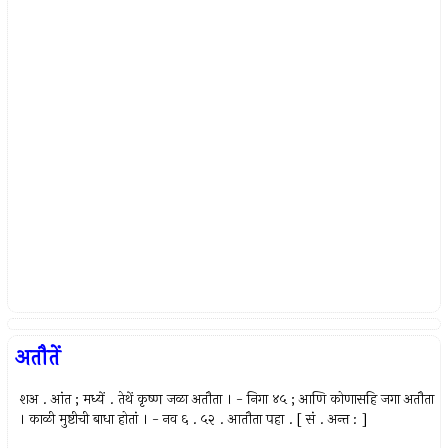
अतौतें
शअ . आंत ; मध्यें . तेथें कृष्ण जळा अतौता । - निगा ४५ ; आणि कोणासहि जगा अतौता
। काळी मुष्टीची बाधा होतां । - नव ६ . ५२ . आतौता पहा . [ सं . अन्त : ]