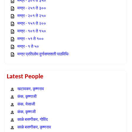
मन्त्र - ३०१ ते ३५०
मन्त्र - २५१ ते ३००
मन्त्र - २०१ ते २५०
मन्त्र - १५१ ते २००
मन्त्र - १०१ ते १५०
मन्त्र - ५१ ते १००
मन्त्र - १ ते ५०
मन्त्र प्रतिलोम दुर्गासप्तशती पाठविधिः
Latest People
खटावकर, कृष्णराव
कंक, कृष्णाजी
कंक, येसाजी
कंक, कृष्णजी
काळे बसणीकर, गोविंद
काळे बसणीकर, कृष्णराव