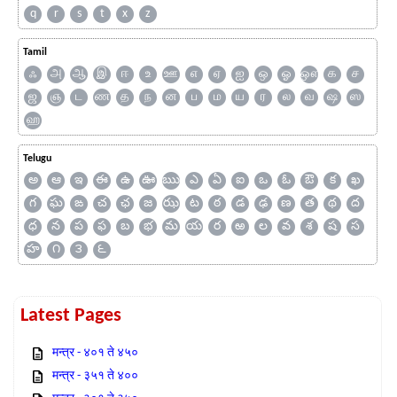
q
r
s
t
x
z
Tamil
ஃ
அ
ஆ
இ
ஈ
உ
ஊ
எ
ஏ
ஐ
ஒ
ஓ
ஔ
க
ச
ஜ
ஞ
ட
ண
த
ந
ன
ப
ம
ய
ர
ல
வ
ஷ
ஸ
ஹ
Telugu
అ
ఆ
ఇ
ఈ
ఉ
ఊ
ఋ
ఎ
ఏ
ఐ
ఒ
ఓ
ఔ
క
ఖ
గ
ఘ
ఙ
చ
ఛ
జ
ఝ
ట
ఠ
డ
ఢ
ణ
త
థ
ద
ధ
న
ప
ఫ
బ
భ
మ
య
ర
ఱ
ల
వ
శ
ష
స
హ
౧
౩
౬
Latest Pages
मन्त्र - ४०१ ते ४५०
मन्त्र - ३५१ ते ४००