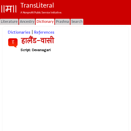
TransLiteral
A Nonprofit Public Service Initiative.
Literature
Ancestry
Dictionary
Prashna
Search
Dictionaries
|
References
हालैंड-वासी
ह
Script:
Devanagari