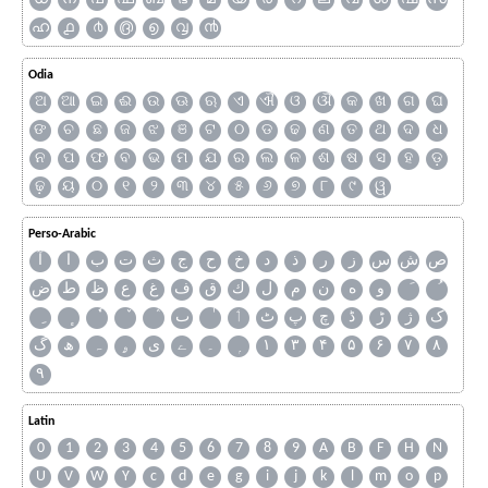
ഹ
൧
൪
൫
൭
൮
൯
Odia
ଅ
ଆ
ଇ
ଈ
ଉ
ଊ
ଋ
ଏ
ଐ
ଓ
ଔ
କ
ଖ
ଗ
ଘ
ଙ
ଚ
ଛ
ଜ
ଝ
ଞ
ଟ
ଠ
ଡ
ଢ
ଣ
ତ
ଥ
ଦ
ଧ
ନ
ପ
ଫ
ବ
ଭ
ମ
ଯ
ର
ଲ
ଳ
ଶ
ଷ
ସ
ହ
ଡ଼
ଢ଼
ୟ
୦
୧
୨
୩
୪
୫
୬
୭
୮
୯
ୱ
Perso-Arabic
ص
ش
س
ز
ر
ذ
د
خ
ح
ج
ث
ت
ب
ا
آ
و
ه
ن
م
ل
ك
ق
ف
غ
ع
ظ
ط
ض
ک
ژ
ڑ
ڈ
چ
پ
ٹ
ٲ
ٮ
گ
ھ
ہ
ۄ
ی
ے
۔
۱
۳
۴
۵
۶
۷
۸
۹
Latin
0
1
2
3
4
5
6
7
8
9
A
B
F
H
N
U
V
W
Y
c
d
e
g
i
j
k
l
m
o
p