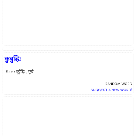
कुबुद्धिः
See : दुर्बुद्धिः, मूर्खः
RANDOM WORD
SUGGEST A NEW WORD!