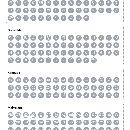
ગ
ઘ
ચ
છ
જ
ઝ
ઞ
ટ
ઠ
ડ
ઢ
ણ
ત
થ
દ
ધ
ન
પ
ફ
બ
ભ
મ
ય
ર
લ
વ
શ
ષ
સ
હ
ૐ
૦
૧
૨
૩
૪
૫
૬
૭
૮
૯
Gurmukhi
ਅ
ਆ
ਇ
ਈ
ਉ
ਊ
ਏ
ਐ
ਓ
ਔ
ਕ
ਖ
ਗ
ਘ
ਚ
ਛ
ਜ
ਝ
ਟ
ਠ
ਡ
ਢ
ਣ
ਤ
ਥ
ਦ
ਧ
ਨ
ਪ
ਫ
ਬ
ਭ
ਮ
ਯ
ਰ
ਲ
ਲ਼
ਵ
ਸ਼
ਸ
ਹ
ਖ਼
ਗ਼
ਜ਼
ਫ਼
੧
੨
੩
੪
੫
੬
੭
੮
੯
ੲ
ੳ
ੴ
Kannada
ಅ
ಆ
ಇ
ಈ
ಉ
ಊ
ಋ
ಎ
ಏ
ಐ
ಒ
ಓ
ಔ
ಕ
ಖ
ಗ
ಘ
ಚ
ಛ
ಜ
ಝ
ಟ
ಠ
ಡ
ಢ
ಣ
ತ
ಥ
ದ
ಧ
ನ
ಪ
ಫ
ಬ
ಭ
ಮ
ಯ
ರ
ಲ
ವ
ಶ
ಷ
ಸ
ಹ
೧
Malyalam
അ
ആ
ഇ
ഈ
ഉ
ഊ
ഋ
എ
ഏ
ഐ
ഒ
ഓ
ഔ
ക
ഖ
ഗ
ഘ
ച
ഛ
ജ
ഝ
ഞ
ട
ഠ
ഡ
ഢ
ണ
ത
ഥ
ദ
ധ
ന
പ
ഫ
ബ
ഭ
മ
യ
ര
റ
ല
വ
ശ
ഷ
സ