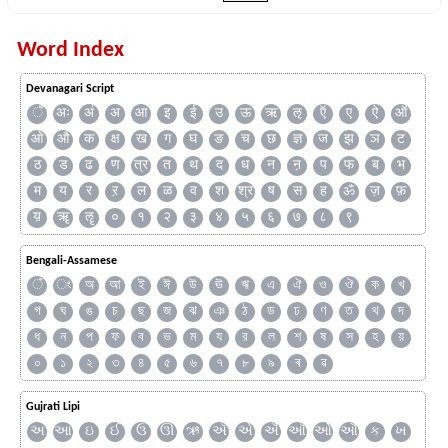
Word Index
Devanagari Script
ँ
अः
अं
अ
आ
इ
ई
उ
ऊ
ऋ
ऌ
ऍ
ए
ऐ
ऑ
ओ
औ
क
क्ष
ख
ग
घ
ङ
च
छ
ज्ञ
ज
झ
ञ
ट
ठ
ड
ढ
ण
त्र
त
थ
द
ध
न
ऩ
प
फ
ब
भ
म
य
र
ऱ
ल
ळ
व
श
श्र
ष
स
ह
ॐ
ज़
फ़
य़
ॠ
ॡ
०
१
२
३
४
५
६
७
८
९
Bengali-Assamese
ঁ
ং
অ
আ
ই
ঈ
উ
ঊ
ঋ
এ
ঐ
ও
ঔ
ক
খ
গ
ঘ
ঙ
চ
ছ
জ
ঝ
ঞ
ঠ
ড
ঢ
ণ
ত
থ
দ
ধ
ন
প
ফ
ব
ভ
ম
য
র
ল
শ
ষ
স
হ
য়
০
১
২
৩
৪
৫
৬
৭
৮
৯
ৰ
ৱ
Gujrati Lipi
અ
આ
ઇ
ઈ
ઉ
ઊ
ઋ
ઍ
એ
ઐ
ઑ
ઓ
ઔ
ક
ખ