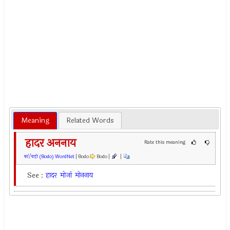
Meaning
Related Words
हादर अननाय
Rate this meaning
बर'/बड़ो (Bodo) WordNet
| Bodo
Bodo |
|
See :
हादर
मोजां
मोननाय