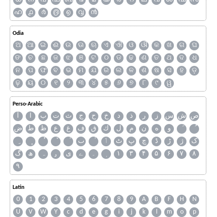
ഹ
൧
൪
൫
൭
൮
൯
Odia
ଅ
ଆ
ଇ
ଈ
ଉ
ଊ
ଋ
ଏ
ଐ
ଓ
ଔ
କ
ଖ
ଗ
ଘ
ଙ
ଚ
ଛ
ଜ
ଝ
ଞ
ଟ
ଠ
ଡ
ଢ
ଣ
ତ
ଥ
ଦ
ଧ
ନ
ପ
ଫ
ବ
ଭ
ମ
ଯ
ର
ଲ
ଳ
ଶ
ଷ
ସ
ହ
ଡ଼
ଢ଼
ୟ
୦
୧
୨
୩
୪
୫
୬
୭
୮
୯
ୱ
Perso-Arabic
ص
ش
س
ز
ر
ذ
د
خ
ح
ج
ث
ت
ب
ا
آ
و
ه
ن
م
ل
ك
ق
ف
غ
ع
ظ
ط
ض
ک
ژ
ڑ
ڈ
چ
پ
ٹ
ٲ
ٮ
گ
ھ
ہ
ۄ
ی
ے
۔
۱
۳
۴
۵
۶
۷
۸
۹
Latin
0
1
2
3
4
5
6
7
8
9
A
B
F
H
N
U
V
W
Y
c
d
e
g
i
j
k
l
m
o
p