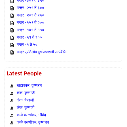
मन्त्र - ३०१ ते ३५०
मन्त्र - २५१ ते ३००
मन्त्र - २०१ ते २५०
मन्त्र - १५१ ते २००
मन्त्र - १०१ ते १५०
मन्त्र - ५१ ते १००
मन्त्र - १ ते ५०
मन्त्र प्रतिलोम दुर्गासप्तशती पाठविधिः
Latest People
खटावकर, कृष्णराव
कंक, कृष्णाजी
कंक, येसाजी
कंक, कृष्णजी
काळे बसणीकर, गोविंद
काळे बसणीकर, कृष्णराव