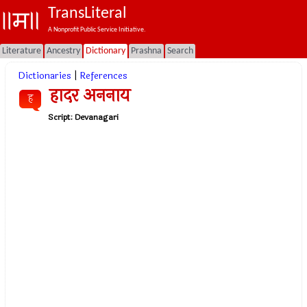
TransLiteral
A Nonprofit Public Service Initiative.
Literature
Ancestry
Dictionary
Prashna
Search
Dictionaries
|
References
हादर अननाय
ह
Script:
Devanagari