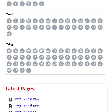
q
r
s
t
x
z
Tamil
ஃ
அ
ஆ
இ
ஈ
உ
ஊ
எ
ஏ
ஐ
ஒ
ஓ
ஔ
க
ச
ஜ
ஞ
ட
ண
த
ந
ன
ப
ம
ய
ர
ல
வ
ஷ
ஸ
ஹ
Telugu
అ
ఆ
ఇ
ఈ
ఉ
ఊ
ఋ
ఎ
ఏ
ఐ
ఒ
ఓ
ఔ
క
ఖ
గ
ఘ
ఙ
చ
ఛ
జ
ఝ
ట
ఠ
డ
ఢ
ణ
త
థ
ద
ధ
న
ప
ఫ
బ
భ
మ
య
ర
ఱ
ల
వ
శ
ష
స
హ
౧
౩
౬
Latest Pages
मन्त्र - ४०१ ते ४५०
मन्त्र - ३५१ ते ४००