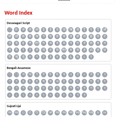
Word Index
Devanagari Script
ँ
अः
अं
अ
आ
इ
ई
उ
ऊ
ऋ
ऌ
ऍ
ए
ऐ
ऑ
ओ
औ
क
क्ष
ख
ग
घ
ङ
च
छ
ज्ञ
ज
झ
ञ
ट
ठ
ड
ढ
ण
त्र
त
थ
द
ध
न
ऩ
प
फ
ब
भ
म
य
र
ऱ
ल
ळ
व
श
श्र
ष
स
ह
ॐ
ज़
फ़
य़
ॠ
ॡ
०
१
२
३
४
५
६
७
८
९
Bengali-Assamese
ঁ
ং
অ
আ
ই
ঈ
উ
ঊ
ঋ
এ
ঐ
ও
ঔ
ক
খ
গ
ঘ
ঙ
চ
ছ
জ
ঝ
ঞ
ঠ
ড
ঢ
ণ
ত
থ
দ
ধ
ন
প
ফ
ব
ভ
ম
য
র
ল
শ
ষ
স
হ
য়
০
১
২
৩
৪
৫
৬
৭
৮
৯
ৰ
ৱ
Gujrati Lipi
અ
આ
ઇ
ઈ
ઉ
ઊ
ઋ
ઍ
એ
ઐ
ઑ
ઓ
ઔ
ક
ખ