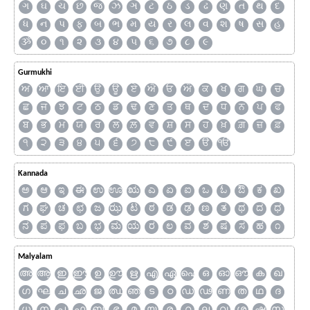
ગ
ઘ
ચ
છ
જ
ઝ
ઞ
ટ
ઠ
ડ
ઢ
ણ
ત
થ
દ
ધ
ન
પ
ફ
બ
ભ
મ
ય
ર
લ
વ
શ
ષ
સ
હ
ૐ
૦
૧
૨
૩
૪
૫
૬
૭
૮
૯
Gurmukhi
ਅ
ਆ
ਇ
ਈ
ਉ
ਊ
ਏ
ਐ
ਓ
ਔ
ਕ
ਖ
ਗ
ਘ
ਚ
ਛ
ਜ
ਝ
ਟ
ਠ
ਡ
ਢ
ਣ
ਤ
ਥ
ਦ
ਧ
ਨ
ਪ
ਫ
ਬ
ਭ
ਮ
ਯ
ਰ
ਲ
ਲ਼
ਵ
ਸ਼
ਸ
ਹ
ਖ਼
ਗ਼
ਜ਼
ਫ਼
੧
੨
੩
੪
੫
੬
੭
੮
੯
ੲ
ੳ
ੴ
Kannada
ಅ
ಆ
ಇ
ಈ
ಉ
ಊ
ಋ
ಎ
ಏ
ಐ
ಒ
ಓ
ಔ
ಕ
ಖ
ಗ
ಘ
ಚ
ಛ
ಜ
ಝ
ಟ
ಠ
ಡ
ಢ
ಣ
ತ
ಥ
ದ
ಧ
ನ
ಪ
ಫ
ಬ
ಭ
ಮ
ಯ
ರ
ಲ
ವ
ಶ
ಷ
ಸ
ಹ
೧
Malyalam
അ
ആ
ഇ
ഈ
ഉ
ഊ
ഋ
എ
ഏ
ഐ
ഒ
ഓ
ഔ
ക
ഖ
ഗ
ഘ
ച
ഛ
ജ
ഝ
ഞ
ട
ഠ
ഡ
ഢ
ണ
ത
ഥ
ദ
ധ
ന
പ
ഫ
ബ
ഭ
മ
യ
ര
റ
ല
വ
ശ
ഷ
സ