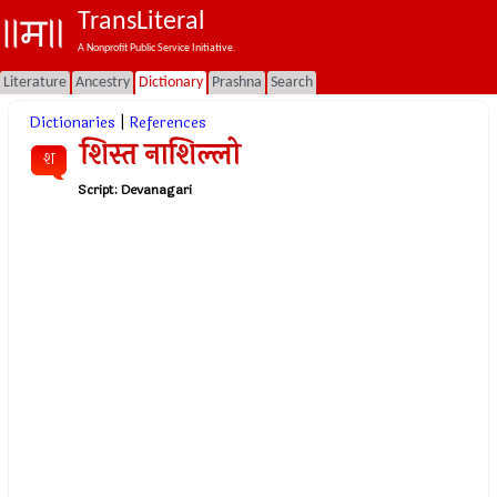
TransLiteral
A Nonprofit Public Service Initiative.
Literature
Ancestry
Dictionary
Prashna
Search
Dictionaries
|
References
शिस्त नाशिल्लो
श
Script:
Devanagari