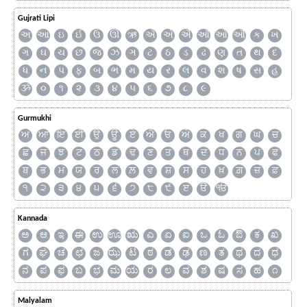
Gujrati Lipi
અ
આ
ઇ
ઈ
ઉ
ઊ
ઋ
ઍ
એ
ઐ
ઑ
ઓ
ઔ
ક
ખ
ગ
ઘ
ચ
છ
જ
ઝ
ઞ
ટ
ઠ
ડ
ઢ
ણ
ત
થ
દ
ધ
ન
પ
ફ
બ
ભ
મ
ય
ર
લ
વ
શ
ષ
સ
હ
ૐ
૦
૧
૨
૩
૪
૫
૬
૭
૮
૯
Gurmukhi
ਅ
ਆ
ਇ
ਈ
ਉ
ਊ
ਏ
ਐ
ਓ
ਔ
ਕ
ਖ
ਗ
ਘ
ਚ
ਛ
ਜ
ਝ
ਟ
ਠ
ਡ
ਢ
ਣ
ਤ
ਥ
ਦ
ਧ
ਨ
ਪ
ਫ
ਬ
ਭ
ਮ
ਯ
ਰ
ਲ
ਲ਼
ਵ
ਸ਼
ਸ
ਹ
ਖ਼
ਗ਼
ਜ਼
ਫ਼
੧
੨
੩
੪
੫
੬
੭
੮
੯
ੲ
ੳ
ੴ
Kannada
ಅ
ಆ
ಇ
ಈ
ಉ
ಊ
ಋ
ಎ
ಏ
ಐ
ಒ
ಓ
ಔ
ಕ
ಖ
ಗ
ಘ
ಚ
ಛ
ಜ
ಝ
ಟ
ಠ
ಡ
ಢ
ಣ
ತ
ಥ
ದ
ಧ
ನ
ಪ
ಫ
ಬ
ಭ
ಮ
ಯ
ರ
ಲ
ವ
ಶ
ಷ
ಸ
ಹ
೧
Malyalam