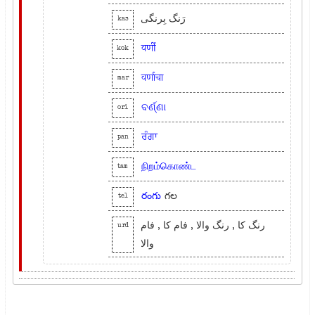
رَنگ بِرنگی
kas
वर्णी
kok
वर्णाचा
mar
ବର୍ଣ୍ଣା
ori
ਰੰਗਾ
pan
நிறம்கொண்ட
tam
రంగు
గల
tel
رنگ کا , رنگ والا , فام کا , فام
urd
والا