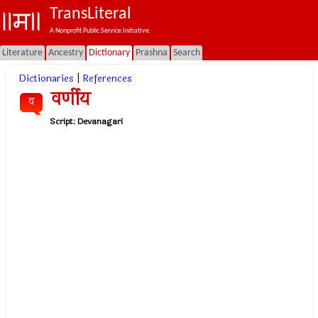
TransLiteral
A Nonprofit Public Service Initiative.
Literature
Ancestry
Dictionary
Prashna
Search
Dictionaries
|
References
वर्णीय
व
Script:
Devanagari