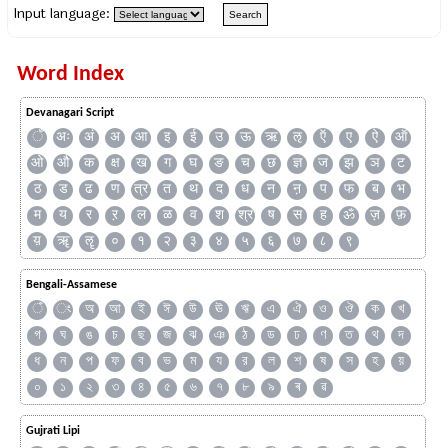
Input language:
Word Index
Devanagari Script
ँ
अः
अं
अ
आ
इ
ई
उ
ऊ
ऋ
ऌ
ऍ
ए
ऐ
ऑ
ओ
औ
क
क्ष
ख
ग
घ
ङ
च
छ
ज्ञ
ज
झ
ञ
ट
ठ
ड
ढ
ण
त्र
त
थ
द
ध
न
ऩ
प
फ
ब
भ
म
य
र
ऱ
ल
ळ
व
श
श्र
ष
स
ह
ॐ
ज़
फ़
य़
ॠ
ॡ
०
१
२
३
४
५
६
७
८
९
Bengali-Assamese
ঁ
ং
অ
আ
ই
ঈ
উ
ঊ
ঋ
এ
ঐ
ও
ঔ
ক
খ
গ
ঘ
ঙ
চ
ছ
জ
ঝ
ঞ
ঠ
ড
ঢ
ণ
ত
থ
দ
ধ
ন
প
ফ
ব
ভ
ম
য
র
ল
শ
ষ
স
হ
য়
০
১
২
৩
৪
৫
৬
৭
৮
৯
ৰ
ৱ
Gujrati Lipi