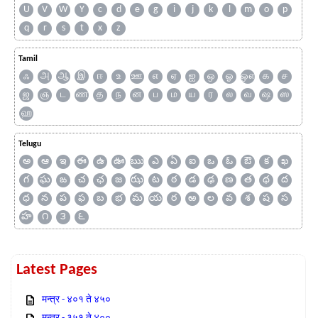
U
V
W
Y
c
d
e
g
i
j
k
l
m
o
p
q
r
s
t
x
z
Tamil
ஃ
அ
ஆ
இ
ஈ
உ
ஊ
எ
ஏ
ஐ
ஒ
ஓ
ஔ
க
ச
ஜ
ஞ
ட
ண
த
ந
ன
ப
ம
ய
ர
ல
வ
ஷ
ஸ
ஹ
Telugu
అ
ఆ
ఇ
ఈ
ఉ
ఊ
ఋ
ఎ
ఏ
ఐ
ఒ
ఓ
ఔ
క
ఖ
గ
ఘ
ఙ
చ
ఛ
జ
ఝ
ట
ఠ
డ
ఢ
ణ
త
థ
ద
ధ
న
ప
ఫ
బ
భ
మ
య
ర
ఱ
ల
వ
శ
ష
స
హ
౧
౩
౬
Latest Pages
मन्त्र - ४०१ ते ४५०