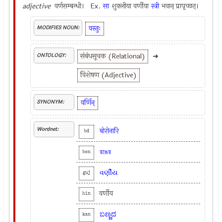
adjective
वर्णसम्बन्धी। Ex.
सा
शुक्लीया वर्णीया
स्त्री
भवान् प्रापृच्छत्।
वस्तुः
MODIFIES NOUN:
संबंधसूचक (Relational)
➜
ONTOLOGY:
विशेषण (Adjective)
वर्णिन्
SYNONYM:
Wordnet:
बोरोनारि
bd
রঙের
ben
વર્ણીય
guj
वर्णीय
hin
ಬಣ್ಣದ
kan