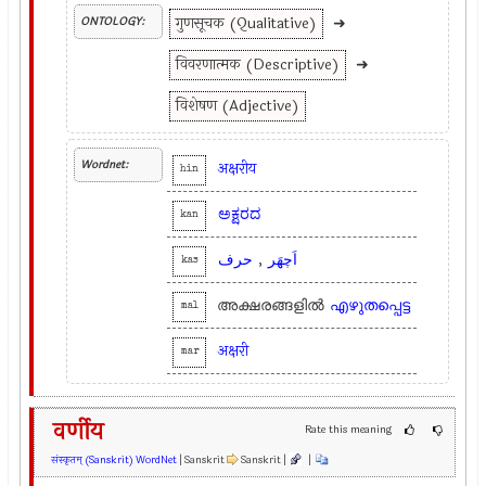
गुणसूचक (Qualitative)
➜
ONTOLOGY:
विवरणात्मक (Descriptive)
➜
विशेषण (Adjective)
Wordnet:
अक्षरीय
hin
ಅಕ್ಷರದ
kan
حرف
,
اَچھَر
kas
അക്ഷരങ്ങളിൽ
എഴുതപ്പെട്ട
mal
अक्षरी
mar
वर्णीय
Rate this meaning
संस्कृतम् (Sanskrit) WordNet
| Sanskrit
Sanskrit |
|