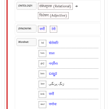
संबंधसूचक (Relational)
➜
ONTOLOGY:
विशेषण (Adjective)
वर्णी
रंगी
SYNONYM:
Wordnet:
बोरोनारि
bd
রঙের
ben
વર્ણીય
guj
ಬಣ್ಣದ
kan
رَنگ بِرنگی
kas
वर्णी
kok
वर्णाचा
mar