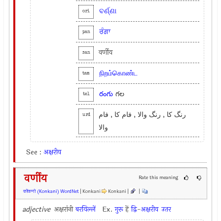
ବର୍ଣ୍ଣା
ori
ਰੰਗਾ
pan
वर्णीय
san
நிறம்கொண்ட
tam
రంగు
గల
tel
رنگ کا , رنگ والا , فام کا , فام
urd
والا
See :
अक्षरीय
वर्णीय
Rate this meaning
कोंकणी (Konkani) WordNet
| Konkani
Konkani |
|
adjective
अक्षरांनी
बरयिल्लें
Ex.
गुरू
हें
द्वि
-
अक्षरीय
उतर