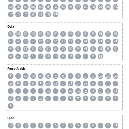
ധ
ന
പ
ഫ
ബ
ഭ
മ
യ
ര
റ
ല
വ
ശ
ഷ
സ
ഹ
൧
൪
൫
൭
൮
൯
Odia
ଅ
ଆ
ଇ
ଈ
ଉ
ଊ
ଋ
ଏ
ଐ
ଓ
ଔ
କ
ଖ
ଗ
ଘ
ଙ
ଚ
ଛ
ଜ
ଝ
ଞ
ଟ
ଠ
ଡ
ଢ
ଣ
ତ
ଥ
ଦ
ଧ
ନ
ପ
ଫ
ବ
ଭ
ମ
ଯ
ର
ଲ
ଳ
ଶ
ଷ
ସ
ହ
ଡ଼
ଢ଼
ୟ
୦
୧
୨
୩
୪
୫
୬
୭
୮
୯
ୱ
Perso-Arabic
ص
ش
س
ز
ر
ذ
د
خ
ح
ج
ث
ت
ب
ا
آ
و
ه
ن
م
ل
ك
ق
ف
غ
ع
ظ
ط
ض
ک
ژ
ڑ
ڈ
چ
پ
ٹ
ٲ
ٮ
گ
ھ
ہ
ۄ
ی
ے
۔
۱
۳
۴
۵
۶
۷
۸
۹
Latin
0
1
2
3
4
5
6
7
8
9
A
B
F
H
N