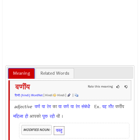
Meaning
Related Words
वर्णीय
Rate this meaning
हिन्दी (hindi) WordNet
| Hindi
Hindi |
|
adjective
वर्ण
या
रंग
का
या
वर्ण
या
रंग
संबंधी
Ex.
वह
गौर
वर्णीय
महिला
ही
आपको
पूछ
रही
थीं ।
वस्तु
MODIFIES NOUN: