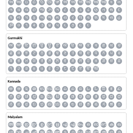
અ
આ
ઇ
ઈ
ઉ
ઊ
ઋ
ઍ
એ
ઐ
ઑ
ઓ
ઔ
ક
ખ
ગ
ઘ
ચ
છ
જ
ઝ
ઞ
ટ
ઠ
ડ
ઢ
ણ
ત
થ
દ
ધ
ન
પ
ફ
બ
ભ
મ
ય
ર
લ
વ
શ
ષ
સ
હ
ૐ
૦
૧
૨
૩
૪
૫
૬
૭
૮
૯
Gurmukhi
ਅ
ਆ
ਇ
ਈ
ਉ
ਊ
ਏ
ਐ
ਓ
ਔ
ਕ
ਖ
ਗ
ਘ
ਚ
ਛ
ਜ
ਝ
ਟ
ਠ
ਡ
ਢ
ਣ
ਤ
ਥ
ਦ
ਧ
ਨ
ਪ
ਫ
ਬ
ਭ
ਮ
ਯ
ਰ
ਲ
ਲ਼
ਵ
ਸ਼
ਸ
ਹ
ਖ਼
ਗ਼
ਜ਼
ਫ਼
੧
੨
੩
੪
੫
੬
੭
੮
੯
ੲ
ੳ
ੴ
Kannada
ಅ
ಆ
ಇ
ಈ
ಉ
ಊ
ಋ
ಎ
ಏ
ಐ
ಒ
ಓ
ಔ
ಕ
ಖ
ಗ
ಘ
ಚ
ಛ
ಜ
ಝ
ಟ
ಠ
ಡ
ಢ
ಣ
ತ
ಥ
ದ
ಧ
ನ
ಪ
ಫ
ಬ
ಭ
ಮ
ಯ
ರ
ಲ
ವ
ಶ
ಷ
ಸ
ಹ
೧
Malyalam
അ
ആ
ഇ
ഈ
ഉ
ഊ
ഋ
എ
ഏ
ഐ
ഒ
ഓ
ഔ
ക
ഖ
ഗ
ഘ
ച
ഛ
ജ
ഝ
ഞ
ട
ഠ
ഡ
ഢ
ണ
ത
ഥ
ദ