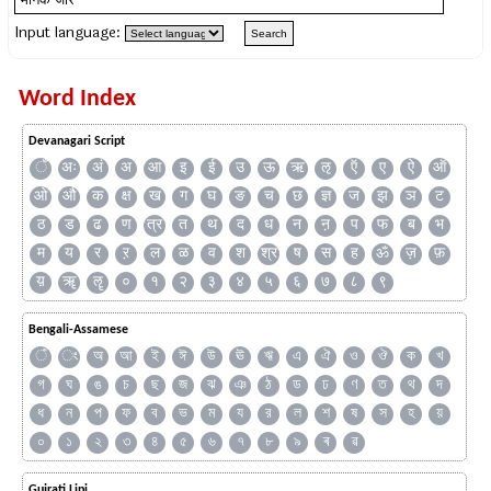
Input language:
Word Index
Devanagari Script
ँ
अः
अं
अ
आ
इ
ई
उ
ऊ
ऋ
ऌ
ऍ
ए
ऐ
ऑ
ओ
औ
क
क्ष
ख
ग
घ
ङ
च
छ
ज्ञ
ज
झ
ञ
ट
ठ
ड
ढ
ण
त्र
त
थ
द
ध
न
ऩ
प
फ
ब
भ
म
य
र
ऱ
ल
ळ
व
श
श्र
ष
स
ह
ॐ
ज़
फ़
य़
ॠ
ॡ
०
१
२
३
४
५
६
७
८
९
Bengali-Assamese
ঁ
ং
অ
আ
ই
ঈ
উ
ঊ
ঋ
এ
ঐ
ও
ঔ
ক
খ
গ
ঘ
ঙ
চ
ছ
জ
ঝ
ঞ
ঠ
ড
ঢ
ণ
ত
থ
দ
ধ
ন
প
ফ
ব
ভ
ম
য
র
ল
শ
ষ
স
হ
য়
০
১
২
৩
৪
৫
৬
৭
৮
৯
ৰ
ৱ
Gujrati Lipi