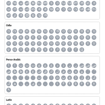
ഗ
ഘ
ച
ഛ
ജ
ഝ
ഞ
ട
ഠ
ഡ
ഢ
ണ
ത
ഥ
ദ
ധ
ന
പ
ഫ
ബ
ഭ
മ
യ
ര
റ
ല
വ
ശ
ഷ
സ
ഹ
൧
൪
൫
൭
൮
൯
Odia
ଅ
ଆ
ଇ
ଈ
ଉ
ଊ
ଋ
ଏ
ଐ
ଓ
ଔ
କ
ଖ
ଗ
ଘ
ଙ
ଚ
ଛ
ଜ
ଝ
ଞ
ଟ
ଠ
ଡ
ଢ
ଣ
ତ
ଥ
ଦ
ଧ
ନ
ପ
ଫ
ବ
ଭ
ମ
ଯ
ର
ଲ
ଳ
ଶ
ଷ
ସ
ହ
ଡ଼
ଢ଼
ୟ
୦
୧
୨
୩
୪
୫
୬
୭
୮
୯
ୱ
Perso-Arabic
ص
ش
س
ز
ر
ذ
د
خ
ح
ج
ث
ت
ب
ا
آ
و
ه
ن
م
ل
ك
ق
ف
غ
ع
ظ
ط
ض
ک
ژ
ڑ
ڈ
چ
پ
ٹ
ٲ
ٮ
گ
ھ
ہ
ۄ
ی
ے
۔
۱
۳
۴
۵
۶
۷
۸
۹
Latin