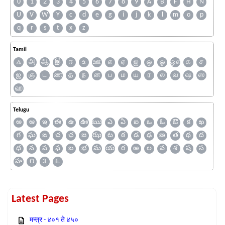
0
1
2
3
4
5
6
7
8
9
A
B
F
H
N
U
V
W
Y
c
d
e
g
i
j
k
l
m
o
p
q
r
s
t
x
z
Tamil
ஃ
அ
ஆ
இ
ஈ
உ
ஊ
எ
ஏ
ஐ
ஒ
ஓ
ஔ
க
ச
ஜ
ஞ
ட
ண
த
ந
ன
ப
ம
ய
ர
ல
வ
ஷ
ஸ
ஹ
Telugu
అ
ఆ
ఇ
ఈ
ఉ
ఊ
ఋ
ఎ
ఏ
ఐ
ఒ
ఓ
ఔ
క
ఖ
గ
ఘ
ఙ
చ
ఛ
జ
ఝ
ట
ఠ
డ
ఢ
ణ
త
థ
ద
ధ
న
ప
ఫ
బ
భ
మ
య
ర
ఱ
ల
వ
శ
ష
స
హ
౧
౩
౬
Latest Pages
मन्त्र - ४०१ ते ४५०