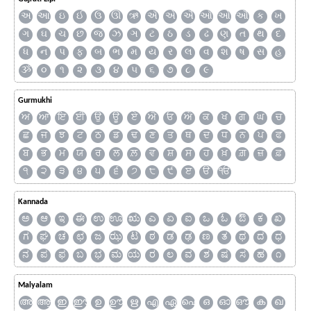
અ
આ
ઇ
ઈ
ઉ
ઊ
ઋ
ઍ
એ
ઐ
ઑ
ઓ
ઔ
ક
ખ
ગ
ઘ
ચ
છ
જ
ઝ
ઞ
ટ
ઠ
ડ
ઢ
ણ
ત
થ
દ
ધ
ન
પ
ફ
બ
ભ
મ
ય
ર
લ
વ
શ
ષ
સ
હ
ૐ
૦
૧
૨
૩
૪
૫
૬
૭
૮
૯
Gurmukhi
ਅ
ਆ
ਇ
ਈ
ਉ
ਊ
ਏ
ਐ
ਓ
ਔ
ਕ
ਖ
ਗ
ਘ
ਚ
ਛ
ਜ
ਝ
ਟ
ਠ
ਡ
ਢ
ਣ
ਤ
ਥ
ਦ
ਧ
ਨ
ਪ
ਫ
ਬ
ਭ
ਮ
ਯ
ਰ
ਲ
ਲ਼
ਵ
ਸ਼
ਸ
ਹ
ਖ਼
ਗ਼
ਜ਼
ਫ਼
੧
੨
੩
੪
੫
੬
੭
੮
੯
ੲ
ੳ
ੴ
Kannada
ಅ
ಆ
ಇ
ಈ
ಉ
ಊ
ಋ
ಎ
ಏ
ಐ
ಒ
ಓ
ಔ
ಕ
ಖ
ಗ
ಘ
ಚ
ಛ
ಜ
ಝ
ಟ
ಠ
ಡ
ಢ
ಣ
ತ
ಥ
ದ
ಧ
ನ
ಪ
ಫ
ಬ
ಭ
ಮ
ಯ
ರ
ಲ
ವ
ಶ
ಷ
ಸ
ಹ
೧
Malyalam
അ
ആ
ഇ
ഈ
ഉ
ഊ
ഋ
എ
ഏ
ഐ
ഒ
ഓ
ഔ
ക
ഖ