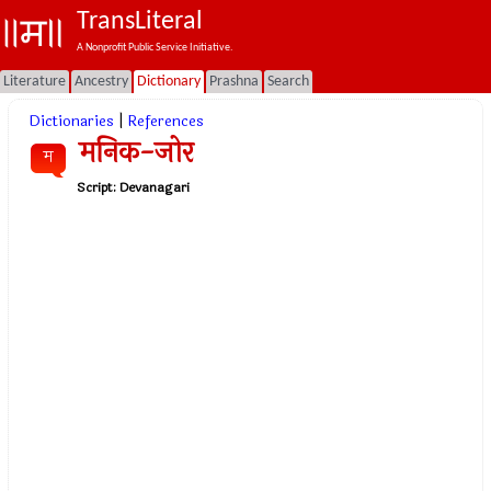
TransLiteral
A Nonprofit Public Service Initiative.
Literature
Ancestry
Dictionary
Prashna
Search
Dictionaries
|
References
मनिक-जोर
म
Script:
Devanagari