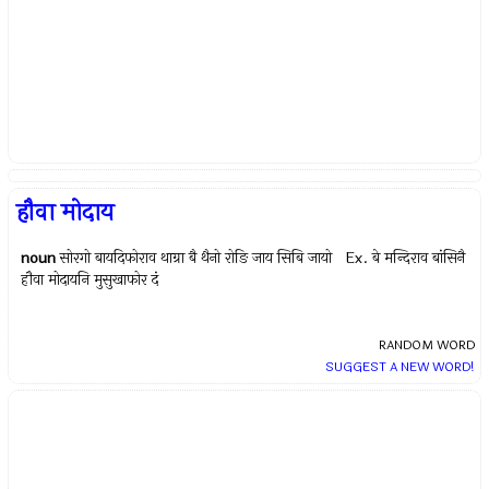
हौवा मोदाय
noun
सोरगो बायदिफोराव थाग्रा बै थैनो रोङि जाय सिबि जायो Ex.
बे मन्दिराव बांसिनै
हौवा मोदायनि मुसुखाफोर दं
RANDOM WORD
SUGGEST A NEW WORD!