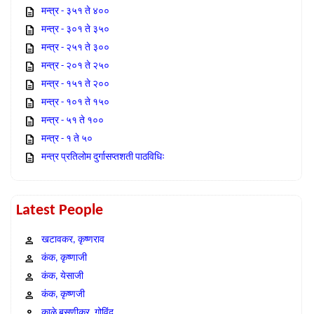
मन्त्र - ३५१ ते ४००
मन्त्र - ३०१ ते ३५०
मन्त्र - २५१ ते ३००
मन्त्र - २०१ ते २५०
मन्त्र - १५१ ते २००
मन्त्र - १०१ ते १५०
मन्त्र - ५१ ते १००
मन्त्र - १ ते ५०
मन्त्र प्रतिलोम दुर्गासप्तशती पाठविधिः
Latest People
खटावकर, कृष्णराव
कंक, कृष्णाजी
कंक, येसाजी
कंक, कृष्णजी
काळे बसणीकर, गोविंद