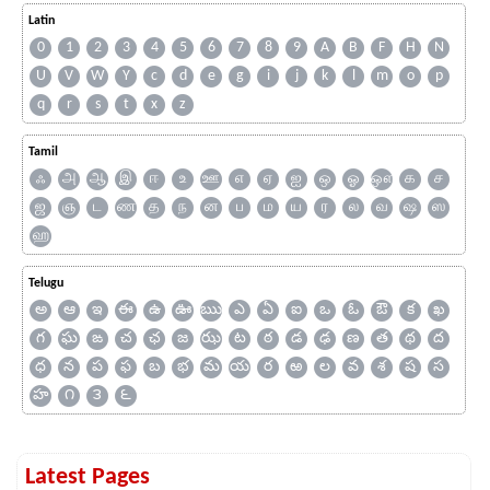
Latin
0
1
2
3
4
5
6
7
8
9
A
B
F
H
N
U
V
W
Y
c
d
e
g
i
j
k
l
m
o
p
q
r
s
t
x
z
Tamil
ஃ
அ
ஆ
இ
ஈ
உ
ஊ
எ
ஏ
ஐ
ஒ
ஓ
ஔ
க
ச
ஜ
ஞ
ட
ண
த
ந
ன
ப
ம
ய
ர
ல
வ
ஷ
ஸ
ஹ
Telugu
అ
ఆ
ఇ
ఈ
ఉ
ఊ
ఋ
ఎ
ఏ
ఐ
ఒ
ఓ
ఔ
క
ఖ
గ
ఘ
ఙ
చ
ఛ
జ
ఝ
ట
ఠ
డ
ఢ
ణ
త
థ
ద
ధ
న
ప
ఫ
బ
భ
మ
య
ర
ఱ
ల
వ
శ
ష
స
హ
౧
౩
౬
Latest Pages