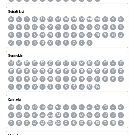
Gujrati Lipi
અ
આ
ઇ
ઈ
ઉ
ઊ
ઋ
ઍ
એ
ઐ
ઑ
ઓ
ઔ
ક
ખ
ગ
ઘ
ચ
છ
જ
ઝ
ઞ
ટ
ઠ
ડ
ઢ
ણ
ત
થ
દ
ધ
ન
પ
ફ
બ
ભ
મ
ય
ર
લ
વ
શ
ષ
સ
હ
ૐ
૦
૧
૨
૩
૪
૫
૬
૭
૮
૯
Gurmukhi
ਅ
ਆ
ਇ
ਈ
ਉ
ਊ
ਏ
ਐ
ਓ
ਔ
ਕ
ਖ
ਗ
ਘ
ਚ
ਛ
ਜ
ਝ
ਟ
ਠ
ਡ
ਢ
ਣ
ਤ
ਥ
ਦ
ਧ
ਨ
ਪ
ਫ
ਬ
ਭ
ਮ
ਯ
ਰ
ਲ
ਲ਼
ਵ
ਸ਼
ਸ
ਹ
ਖ਼
ਗ਼
ਜ਼
ਫ਼
੧
੨
੩
੪
੫
੬
੭
੮
੯
ੲ
ੳ
ੴ
Kannada
ಅ
ಆ
ಇ
ಈ
ಉ
ಊ
ಋ
ಎ
ಏ
ಐ
ಒ
ಓ
ಔ
ಕ
ಖ
ಗ
ಘ
ಚ
ಛ
ಜ
ಝ
ಟ
ಠ
ಡ
ಢ
ಣ
ತ
ಥ
ದ
ಧ
ನ
ಪ
ಫ
ಬ
ಭ
ಮ
ಯ
ರ
ಲ
ವ
ಶ
ಷ
ಸ
ಹ
೧