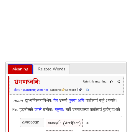
Meaning
Related Words
भ्रमणध्वनिः
Rate this meaning
संस्कृतम् (Sanskrit) WordNet
| Sanskrit
Sanskrit |
|
noun
दूरध्वनिसञ्चविशेषः
येन
भ्रमणं
कृत्वा
अपि
वार्तालापं कर्तुं शक्यते।
Ex.
इदानीन्तने
काले
प्रत्येकः
मनुष्यः
मार्गे भ्रमणध्वन्या वार्तालापं कुर्वन् दृश्यते।
मानवकृति (Artifact)
➜
ONTOLOGY: