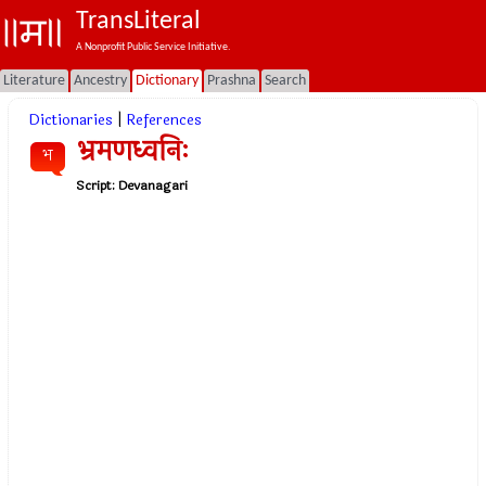
TransLiteral
A Nonprofit Public Service Initiative.
Literature
Ancestry
Dictionary
Prashna
Search
Dictionaries
|
References
भ्रमणध्वनिः
भ
Script:
Devanagari