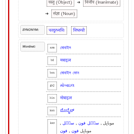
वस्तु (Object)
➜
निर्जीव (Inanimate)
➜
संज्ञा (Noun)
चरदूरध्वनिः
निष्तन्त्री
SYNONYM:
Wordnet:
মোবাইল
asm
मबाइल
bd
মোবাইল
ফোন
ben
મોબાઇલ
guj
मोबाइल
hin
ಮೊಬೈಲ್
kan
,
سٮ۪ل
,
فون
سٮ۪ل
موبایِل ,
kas
فون
,
فون
موبایِل