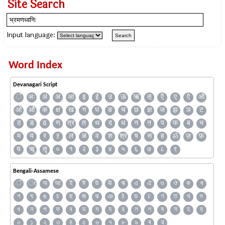
Site Search
Input language:
Word Index
Devanagari Script
ँ
अः
अं
अ
आ
इ
ई
उ
ऊ
ऋ
ऌ
ऍ
ए
ऐ
ऑ
ओ
औ
क
क्ष
ख
ग
घ
ङ
च
छ
ज्ञ
ज
झ
ञ
ट
ठ
ड
ढ
ण
त्र
त
थ
द
ध
न
ऩ
प
फ
ब
भ
म
य
र
ऱ
ल
ळ
व
श
श्र
ष
स
ह
ॐ
ज़
फ़
य़
ॠ
ॡ
०
१
२
३
४
५
६
७
८
९
Bengali-Assamese
ঁ
ং
অ
আ
ই
ঈ
উ
ঊ
ঋ
এ
ঐ
ও
ঔ
ক
খ
গ
ঘ
ঙ
চ
ছ
জ
ঝ
ঞ
ঠ
ড
ঢ
ণ
ত
থ
দ
ধ
ন
প
ফ
ব
ভ
ম
য
র
ল
শ
ষ
স
হ
য়
০
১
২
৩
৪
৫
৬
৭
৮
৯
ৰ
ৱ