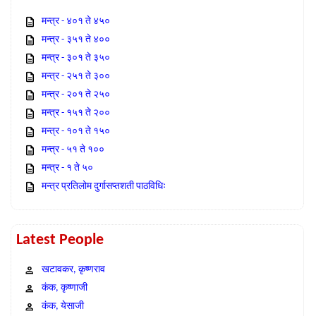
मन्त्र - ४०१ ते ४५०
मन्त्र - ३५१ ते ४००
मन्त्र - ३०१ ते ३५०
मन्त्र - २५१ ते ३००
मन्त्र - २०१ ते २५०
मन्त्र - १५१ ते २००
मन्त्र - १०१ ते १५०
मन्त्र - ५१ ते १००
मन्त्र - १ ते ५०
मन्त्र प्रतिलोम दुर्गासप्तशती पाठविधिः
Latest People
खटावकर, कृष्णराव
कंक, कृष्णाजी
कंक, येसाजी