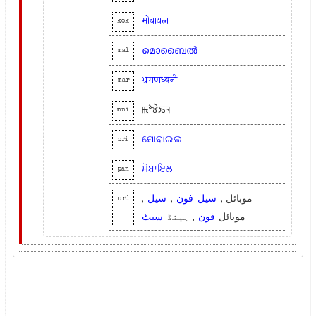
मोबायल
kok
മൊബൈല്‍
mal
भ्रमणध्वनी
mar
ꯃꯣꯕꯥꯏꯜ
mni
ମୋବାଇଲ
ori
ਮੋਬਾਇਲ
pan
,
سیل
,
فون
سیل
موبائل ,
urd
موبائل
فون
, ہینڈ
سیٹ