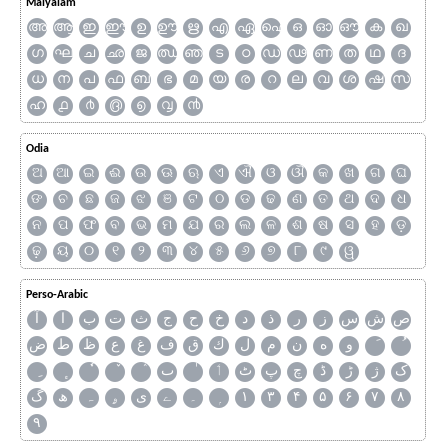
Malyalam
അ
ആ
ഇ
ഈ
ഉ
ഊ
ഋ
എ
ഏ
ഐ
ഒ
ഓ
ഔ
ക
ഖ
ഗ
ഘ
ച
ഛ
ജ
ഝ
ഞ
ട
ഠ
ഡ
ഢ
ണ
ത
ഥ
ദ
ധ
ന
പ
ഫ
ബ
ഭ
മ
യ
ര
റ
ല
വ
ശ
ഷ
സ
ഹ
൧
൪
൫
൭
൮
൯
Odia
ଅ
ଆ
ଇ
ଈ
ଉ
ଊ
ଋ
ଏ
ଐ
ଓ
ଔ
କ
ଖ
ଗ
ଘ
ଙ
ଚ
ଛ
ଜ
ଝ
ଞ
ଟ
ଠ
ଡ
ଢ
ଣ
ତ
ଥ
ଦ
ଧ
ନ
ପ
ଫ
ବ
ଭ
ମ
ଯ
ର
ଲ
ଳ
ଶ
ଷ
ସ
ହ
ଡ଼
ଢ଼
ୟ
୦
୧
୨
୩
୪
୫
୬
୭
୮
୯
ୱ
Perso-Arabic
ص
ش
س
ز
ر
ذ
د
خ
ح
ج
ث
ت
ب
ا
آ
و
ه
ن
م
ل
ك
ق
ف
غ
ع
ظ
ط
ض
ک
ژ
ڑ
ڈ
چ
پ
ٹ
ٲ
ٮ
گ
ھ
ہ
ۄ
ی
ے
۔
۱
۳
۴
۵
۶
۷
۸
۹