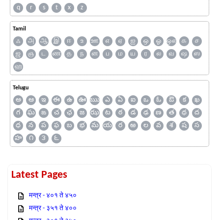
q
r
s
t
x
z
Tamil
ஃ
அ
ஆ
இ
ஈ
உ
ஊ
எ
ஏ
ஐ
ஒ
ஓ
ஔ
க
ச
ஜ
ஞ
ட
ண
த
ந
ன
ப
ம
ய
ர
ல
வ
ஷ
ஸ
ஹ
Telugu
అ
ఆ
ఇ
ఈ
ఉ
ఊ
ఋ
ఎ
ఏ
ఐ
ఒ
ఓ
ఔ
క
ఖ
గ
ఘ
ఙ
చ
ఛ
జ
ఝ
ట
ఠ
డ
ఢ
ణ
త
థ
ద
ధ
న
ప
ఫ
బ
భ
మ
య
ర
ఱ
ల
వ
శ
ష
స
హ
౧
౩
౬
Latest Pages
मन्त्र - ४०१ ते ४५०
मन्त्र - ३५१ ते ४००