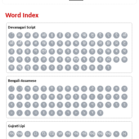
Word Index
Devanagari Script
ँ
अः
अं
अ
आ
इ
ई
उ
ऊ
ऋ
ऌ
ऍ
ए
ऐ
ऑ
ओ
औ
क
क्ष
ख
ग
घ
ङ
च
छ
ज्ञ
ज
झ
ञ
ट
ठ
ड
ढ
ण
त्र
त
थ
द
ध
न
ऩ
प
फ
ब
भ
म
य
र
ऱ
ल
ळ
व
श
श्र
ष
स
ह
ॐ
ज़
फ़
य़
ॠ
ॡ
०
१
२
३
४
५
६
७
८
९
Bengali-Assamese
ঁ
ং
অ
আ
ই
ঈ
উ
ঊ
ঋ
এ
ঐ
ও
ঔ
ক
খ
গ
ঘ
ঙ
চ
ছ
জ
ঝ
ঞ
ঠ
ড
ঢ
ণ
ত
থ
দ
ধ
ন
প
ফ
ব
ভ
ম
য
র
ল
শ
ষ
স
হ
য়
০
১
২
৩
৪
৫
৬
৭
৮
৯
ৰ
ৱ
Gujrati Lipi
અ
આ
ઇ
ઈ
ઉ
ઊ
ઋ
ઍ
એ
ઐ
ઑ
ઓ
ઔ
ક
ખ