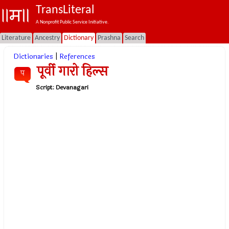
TransLiteral
A Nonprofit Public Service Initiative.
Literature
Ancestry
Dictionary
Prashna
Search
Dictionaries
|
References
पूर्वी गारो हिल्स
प
Script:
Devanagari