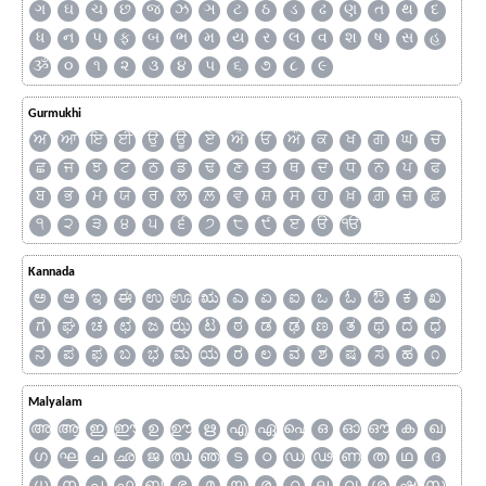
ગ
ઘ
ચ
છ
જ
ઝ
ઞ
ટ
ઠ
ડ
ઢ
ણ
ત
થ
દ
ધ
ન
પ
ફ
બ
ભ
મ
ય
ર
લ
વ
શ
ષ
સ
હ
ૐ
૦
૧
૨
૩
૪
૫
૬
૭
૮
૯
Gurmukhi
ਅ
ਆ
ਇ
ਈ
ਉ
ਊ
ਏ
ਐ
ਓ
ਔ
ਕ
ਖ
ਗ
ਘ
ਚ
ਛ
ਜ
ਝ
ਟ
ਠ
ਡ
ਢ
ਣ
ਤ
ਥ
ਦ
ਧ
ਨ
ਪ
ਫ
ਬ
ਭ
ਮ
ਯ
ਰ
ਲ
ਲ਼
ਵ
ਸ਼
ਸ
ਹ
ਖ਼
ਗ਼
ਜ਼
ਫ਼
੧
੨
੩
੪
੫
੬
੭
੮
੯
ੲ
ੳ
ੴ
Kannada
ಅ
ಆ
ಇ
ಈ
ಉ
ಊ
ಋ
ಎ
ಏ
ಐ
ಒ
ಓ
ಔ
ಕ
ಖ
ಗ
ಘ
ಚ
ಛ
ಜ
ಝ
ಟ
ಠ
ಡ
ಢ
ಣ
ತ
ಥ
ದ
ಧ
ನ
ಪ
ಫ
ಬ
ಭ
ಮ
ಯ
ರ
ಲ
ವ
ಶ
ಷ
ಸ
ಹ
೧
Malyalam
അ
ആ
ഇ
ഈ
ഉ
ഊ
ഋ
എ
ഏ
ഐ
ഒ
ഓ
ഔ
ക
ഖ
ഗ
ഘ
ച
ഛ
ജ
ഝ
ഞ
ട
ഠ
ഡ
ഢ
ണ
ത
ഥ
ദ
ധ
ന
പ
ഫ
ബ
ഭ
മ
യ
ര
റ
ല
വ
ശ
ഷ
സ