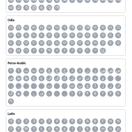
ഹ
൧
൪
൫
൭
൮
൯
Odia
ଅ
ଆ
ଇ
ଈ
ଉ
ଊ
ଋ
ଏ
ଐ
ଓ
ଔ
କ
ଖ
ଗ
ଘ
ଙ
ଚ
ଛ
ଜ
ଝ
ଞ
ଟ
ଠ
ଡ
ଢ
ଣ
ତ
ଥ
ଦ
ଧ
ନ
ପ
ଫ
ବ
ଭ
ମ
ଯ
ର
ଲ
ଳ
ଶ
ଷ
ସ
ହ
ଡ଼
ଢ଼
ୟ
୦
୧
୨
୩
୪
୫
୬
୭
୮
୯
ୱ
Perso-Arabic
ص
ش
س
ز
ر
ذ
د
خ
ح
ج
ث
ت
ب
ا
آ
و
ه
ن
م
ل
ك
ق
ف
غ
ع
ظ
ط
ض
ک
ژ
ڑ
ڈ
چ
پ
ٹ
ٲ
ٮ
گ
ھ
ہ
ۄ
ی
ے
۔
۱
۳
۴
۵
۶
۷
۸
۹
Latin
0
1
2
3
4
5
6
7
8
9
A
B
F
H
N
U
V
W
Y
c
d
e
g
i
j
k
l
m
o
p