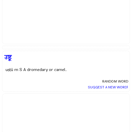
उष्टू
uṣṭū m S A dromedary or camel.
RANDOM WORD
SUGGEST A NEW WORD!