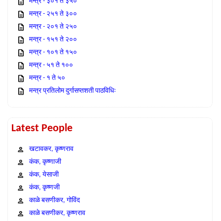
मन्त्र - ३०१ ते ३५०
मन्त्र - २५१ ते ३००
मन्त्र - २०१ ते २५०
मन्त्र - १५१ ते २००
मन्त्र - १०१ ते १५०
मन्त्र - ५१ ते १००
मन्त्र - १ ते ५०
मन्त्र प्रतिलोम दुर्गासप्तशती पाठविधिः
Latest People
खटावकर, कृष्णराव
कंक, कृष्णाजी
कंक, येसाजी
कंक, कृष्णजी
काळे बसणीकर, गोविंद
काळे बसणीकर, कृष्णराव