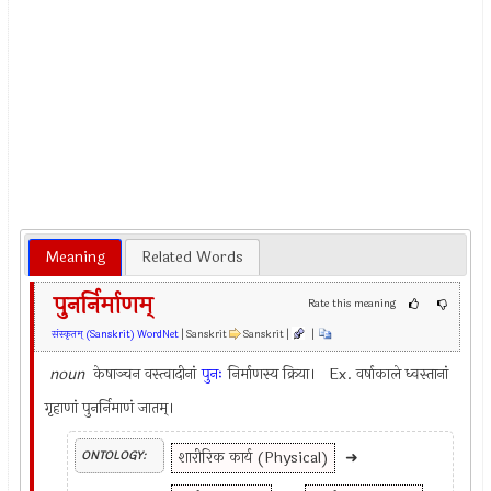
Meaning
Related Words
पुनर्निर्माणम्
Rate this meaning
संस्कृतम् (Sanskrit) WordNet
| Sanskrit
Sanskrit |
|
noun
केषाञ्चन वस्त्वादीनां
पुनः
निर्माणस्य क्रिया। Ex.
वर्षाकाले ध्वस्तानां
गृहाणां पुनर्निमाणं जातम्।
शारीरिक कार्य (Physical)
➜
ONTOLOGY: