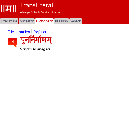
TransLiteral
A Nonprofit Public Service Initiative.
Literature
Ancestry
Dictionary
Prashna
Search
Dictionaries
|
References
पुनर्निर्माणम्
प
Script:
Devanagari