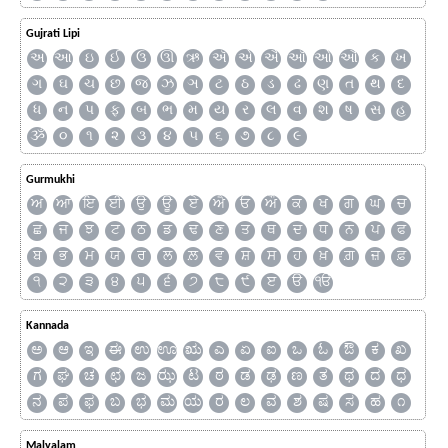
Gujrati Lipi
અ
આ
ઇ
ઈ
ઉ
ઊ
ઋ
ઍ
એ
ઐ
ઑ
ઓ
ઔ
ક
ખ
ગ
ઘ
ચ
છ
જ
ઝ
ઞ
ટ
ઠ
ડ
ઢ
ણ
ત
થ
દ
ધ
ન
પ
ફ
બ
ભ
મ
ય
ર
લ
વ
શ
ષ
સ
હ
ૐ
૦
૧
૨
૩
૪
૫
૬
૭
૮
૯
Gurmukhi
ਅ
ਆ
ਇ
ਈ
ਉ
ਊ
ਏ
ਐ
ਓ
ਔ
ਕ
ਖ
ਗ
ਘ
ਚ
ਛ
ਜ
ਝ
ਟ
ਠ
ਡ
ਢ
ਣ
ਤ
ਥ
ਦ
ਧ
ਨ
ਪ
ਫ
ਬ
ਭ
ਮ
ਯ
ਰ
ਲ
ਲ਼
ਵ
ਸ਼
ਸ
ਹ
ਖ਼
ਗ਼
ਜ਼
ਫ਼
੧
੨
੩
੪
੫
੬
੭
੮
੯
ੲ
ੳ
ੴ
Kannada
ಅ
ಆ
ಇ
ಈ
ಉ
ಊ
ಋ
ಎ
ಏ
ಐ
ಒ
ಓ
ಔ
ಕ
ಖ
ಗ
ಘ
ಚ
ಛ
ಜ
ಝ
ಟ
ಠ
ಡ
ಢ
ಣ
ತ
ಥ
ದ
ಧ
ನ
ಪ
ಫ
ಬ
ಭ
ಮ
ಯ
ರ
ಲ
ವ
ಶ
ಷ
ಸ
ಹ
೧
Malyalam