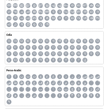
അ
ആ
ഇ
ഈ
ഉ
ഊ
ഋ
എ
ഏ
ഐ
ഒ
ഓ
ഔ
ക
ഖ
ഗ
ഘ
ച
ഛ
ജ
ഝ
ഞ
ട
ഠ
ഡ
ഢ
ണ
ത
ഥ
ദ
ധ
ന
പ
ഫ
ബ
ഭ
മ
യ
ര
റ
ല
വ
ശ
ഷ
സ
ഹ
൧
൪
൫
൭
൮
൯
Odia
ଅ
ଆ
ଇ
ଈ
ଉ
ଊ
ଋ
ଏ
ଐ
ଓ
ଔ
କ
ଖ
ଗ
ଘ
ଙ
ଚ
ଛ
ଜ
ଝ
ଞ
ଟ
ଠ
ଡ
ଢ
ଣ
ତ
ଥ
ଦ
ଧ
ନ
ପ
ଫ
ବ
ଭ
ମ
ଯ
ର
ଲ
ଳ
ଶ
ଷ
ସ
ହ
ଡ଼
ଢ଼
ୟ
୦
୧
୨
୩
୪
୫
୬
୭
୮
୯
ୱ
Perso-Arabic
ص
ش
س
ز
ر
ذ
د
خ
ح
ج
ث
ت
ب
ا
آ
و
ه
ن
م
ل
ك
ق
ف
غ
ع
ظ
ط
ض
ک
ژ
ڑ
ڈ
چ
پ
ٹ
ٲ
ٮ
گ
ھ
ہ
ۄ
ی
ے
۔
۱
۳
۴
۵
۶
۷
۸
۹