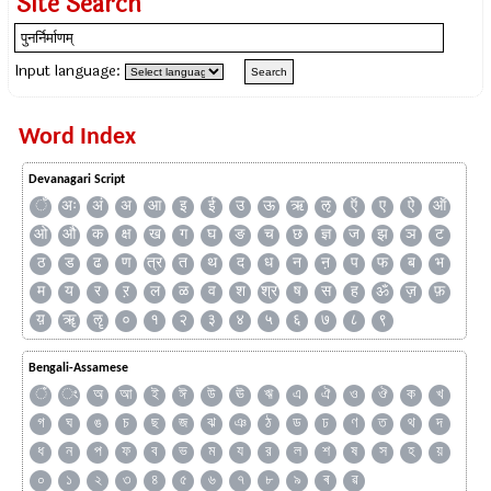
Site Search
Input language:
Word Index
Devanagari Script
ँ
अः
अं
अ
आ
इ
ई
उ
ऊ
ऋ
ऌ
ऍ
ए
ऐ
ऑ
ओ
औ
क
क्ष
ख
ग
घ
ङ
च
छ
ज्ञ
ज
झ
ञ
ट
ठ
ड
ढ
ण
त्र
त
थ
द
ध
न
ऩ
प
फ
ब
भ
म
य
र
ऱ
ल
ळ
व
श
श्र
ष
स
ह
ॐ
ज़
फ़
य़
ॠ
ॡ
०
१
२
३
४
५
६
७
८
९
Bengali-Assamese
ঁ
ং
অ
আ
ই
ঈ
উ
ঊ
ঋ
এ
ঐ
ও
ঔ
ক
খ
গ
ঘ
ঙ
চ
ছ
জ
ঝ
ঞ
ঠ
ড
ঢ
ণ
ত
থ
দ
ধ
ন
প
ফ
ব
ভ
ম
য
র
ল
শ
ষ
স
হ
য়
০
১
২
৩
৪
৫
৬
৭
৮
৯
ৰ
ৱ