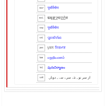
पुनर्निर्माण
mar
ꯑꯃꯨꯛ꯭ꯍꯟꯅ꯭ꯁꯥꯕ
mni
पुनर्निर्माण
nep
ପୁନଃନିର୍ମାଣ
ori
ਪੁਰਨ
ਨਿਰਮਾਣ
pan
மறுநியமனம்
tam
పునఃనిర్మాణం
tel
از سر نو , نئے سرے سے , دوبارہ
urd