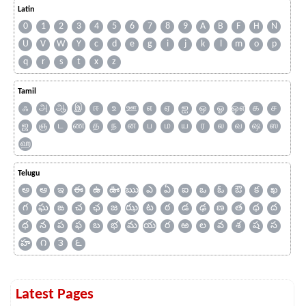
Latin
0
1
2
3
4
5
6
7
8
9
A
B
F
H
N
U
V
W
Y
c
d
e
g
i
j
k
l
m
o
p
q
r
s
t
x
z
Tamil
ஃ
அ
ஆ
இ
ஈ
உ
ஊ
எ
ஏ
ஐ
ஒ
ஓ
ஔ
க
ச
ஜ
ஞ
ட
ண
த
ந
ன
ப
ம
ய
ர
ல
வ
ஷ
ஸ
ஹ
Telugu
అ
ఆ
ఇ
ఈ
ఉ
ఊ
ఋ
ఎ
ఏ
ఐ
ఒ
ఓ
ఔ
క
ఖ
గ
ఘ
ఙ
చ
ఛ
జ
ఝ
ట
ఠ
డ
ఢ
ణ
త
థ
ద
ధ
న
ప
ఫ
బ
భ
మ
య
ర
ఱ
ల
వ
శ
ష
స
హ
౧
౩
౬
Latest Pages