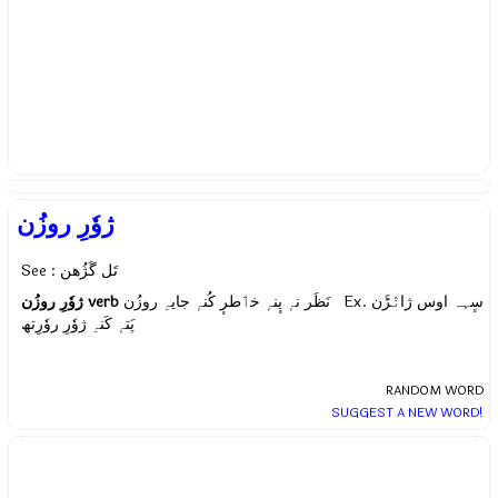
ژوٗرِ روزُن
See : تَل گَژُھن
ژوٗرِ روزُن
verb
نَظَر نہٕ یٕنہٕ خٲطرٕ کُنہٕ جایہِ روزُن Ex.
سٕہہ اوس ژانٛڑَن
پَتہٕ کَنہِ ژوٗرِ روٗرِتھ
RANDOM WORD
SUGGEST A NEW WORD!