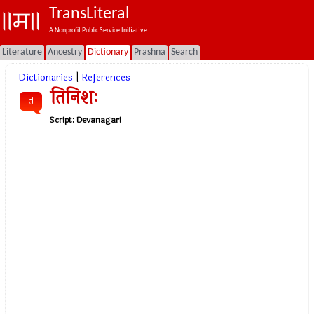
TransLiteral
A Nonprofit Public Service Initiative.
Literature
Ancestry
Dictionary
Prashna
Search
Dictionaries
|
References
तिनिशः
त
Script:
Devanagari