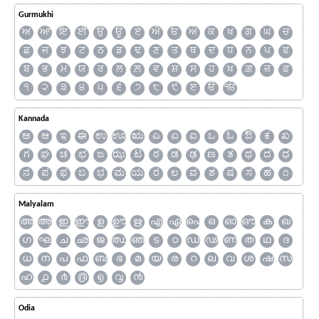
Gurmukhi
ਅ
ਆ
ਇ
ਈ
ਉ
ਊ
ਏ
ਐ
ਓ
ਔ
ਕ
ਖ
ਗ
ਘ
ਚ
ਛ
ਜ
ਝ
ਟ
ਠ
ਡ
ਢ
ਣ
ਤ
ਥ
ਦ
ਧ
ਨ
ਪ
ਫ
ਬ
ਭ
ਮ
ਯ
ਰ
ਲ
ਲ਼
ਵ
ਸ਼
ਸ
ਹ
ਖ਼
ਗ਼
ਜ਼
ਫ਼
੧
੨
੩
੪
੫
੬
੭
੮
੯
ੲ
ੳ
ੴ
Kannada
ಅ
ಆ
ಇ
ಈ
ಉ
ಊ
ಋ
ಎ
ಏ
ಐ
ಒ
ಓ
ಔ
ಕ
ಖ
ಗ
ಘ
ಚ
ಛ
ಜ
ಝ
ಟ
ಠ
ಡ
ಢ
ಣ
ತ
ಥ
ದ
ಧ
ನ
ಪ
ಫ
ಬ
ಭ
ಮ
ಯ
ರ
ಲ
ವ
ಶ
ಷ
ಸ
ಹ
೧
Malyalam
അ
ആ
ഇ
ഈ
ഉ
ഊ
ഋ
എ
ഏ
ഐ
ഒ
ഓ
ഔ
ക
ഖ
ഗ
ഘ
ച
ഛ
ജ
ഝ
ഞ
ട
ഠ
ഡ
ഢ
ണ
ത
ഥ
ദ
ധ
ന
പ
ഫ
ബ
ഭ
മ
യ
ര
റ
ല
വ
ശ
ഷ
സ
ഹ
൧
൪
൫
൭
൮
൯
Odia