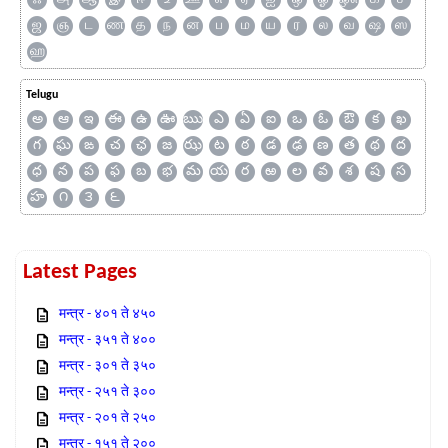
ஜ
ஞ
ட
ண
த
ந
ன
ப
ம
ய
ர
ல
வ
ஷ
ஸ
ஹ
Telugu
అ
ఆ
ఇ
ఈ
ఉ
ఊ
ఋ
ఎ
ఏ
ఐ
ఒ
ఓ
ఔ
క
ఖ
గ
ఘ
ఙ
చ
ఛ
జ
ఝ
ట
ఠ
డ
ఢ
ణ
త
థ
ద
ధ
న
ప
ఫ
బ
భ
మ
య
ర
ఱ
ల
వ
శ
ష
స
హ
౧
౩
౬
Latest Pages
मन्त्र - ४०१ ते ४५०
मन्त्र - ३५१ ते ४००
मन्त्र - ३०१ ते ३५०
मन्त्र - २५१ ते ३००
मन्त्र - २०१ ते २५०
मन्त्र - १५१ ते २००