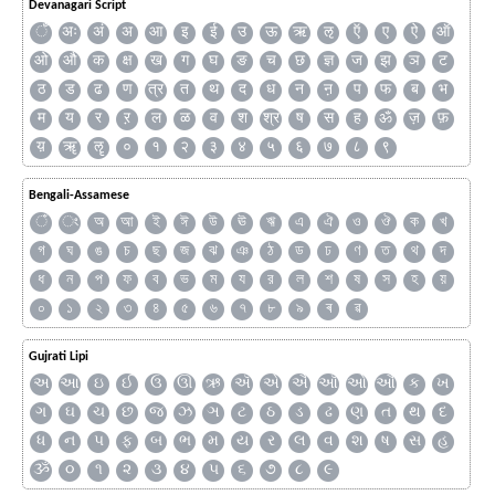
Devanagari Script
ँ
अः
अं
अ
आ
इ
ई
उ
ऊ
ऋ
ऌ
ऍ
ए
ऐ
ऑ
ओ
औ
क
क्ष
ख
ग
घ
ङ
च
छ
ज्ञ
ज
झ
ञ
ट
ठ
ड
ढ
ण
त्र
त
थ
द
ध
न
ऩ
प
फ
ब
भ
म
य
र
ऱ
ल
ळ
व
श
श्र
ष
स
ह
ॐ
ज़
फ़
य़
ॠ
ॡ
०
१
२
३
४
५
६
७
८
९
Bengali-Assamese
ঁ
ং
অ
আ
ই
ঈ
উ
ঊ
ঋ
এ
ঐ
ও
ঔ
ক
খ
গ
ঘ
ঙ
চ
ছ
জ
ঝ
ঞ
ঠ
ড
ঢ
ণ
ত
থ
দ
ধ
ন
প
ফ
ব
ভ
ম
য
র
ল
শ
ষ
স
হ
য়
০
১
২
৩
৪
৫
৬
৭
৮
৯
ৰ
ৱ
Gujrati Lipi
અ
આ
ઇ
ઈ
ઉ
ઊ
ઋ
ઍ
એ
ઐ
ઑ
ઓ
ઔ
ક
ખ
ગ
ઘ
ચ
છ
જ
ઝ
ઞ
ટ
ઠ
ડ
ઢ
ણ
ત
થ
દ
ધ
ન
પ
ફ
બ
ભ
મ
ય
ર
લ
વ
શ
ષ
સ
હ
ૐ
૦
૧
૨
૩
૪
૫
૬
૭
૮
૯