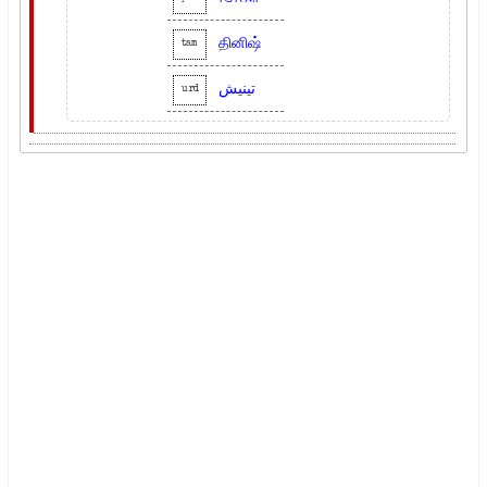
தினிஷ்
tam
تینیش
urd