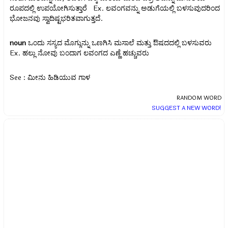
ರೂಪದಲ್ಲಿ ಉಪಯೋಗಿಸುತ್ತಾರೆ Ex.
ಲವಂಗವನ್ನು ಅಡುಗೆಯಲ್ಲಿ ಬಳಸುವುದರಿಂದ
ಭೋಜನವು ಸ್ವಾದಿಷ್ಟಭರಿತವಾಗುತ್ತದೆ.
noun
ಒಂದು ಸಸ್ಯದ ಮೊಗ್ಗುನ್ನು ಒಣಗಿಸಿ ಮಸಾಲೆ ಮತ್ತು ಔಷದದಲ್ಲಿ ಬಳಸುವರು
Ex.
ಹಲ್ಲು ನೋವು ಬಂದಾಗ ಲವಂಗದ ಎಣ್ಣೆ ಹಚ್ಚುವರು
See : ಮೀನು ಹಿಡಿಯುವ ಗಾಳ
RANDOM WORD
SUGGEST A NEW WORD!