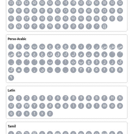
ଅ
ଆ
ଇ
ଈ
ଉ
ଊ
ଋ
ଏ
ଐ
ଓ
ଔ
କ
ଖ
ଗ
ଘ
ଙ
ଚ
ଛ
ଜ
ଝ
ଞ
ଟ
ଠ
ଡ
ଢ
ଣ
ତ
ଥ
ଦ
ଧ
ନ
ପ
ଫ
ବ
ଭ
ମ
ଯ
ର
ଲ
ଳ
ଶ
ଷ
ସ
ହ
ଡ଼
ଢ଼
ୟ
୦
୧
୨
୩
୪
୫
୬
୭
୮
୯
ୱ
Perso-Arabic
ص
ش
س
ز
ر
ذ
د
خ
ح
ج
ث
ت
ب
ا
آ
و
ه
ن
م
ل
ك
ق
ف
غ
ع
ظ
ط
ض
ک
ژ
ڑ
ڈ
چ
پ
ٹ
ٲ
ٮ
گ
ھ
ہ
ۄ
ی
ے
۔
۱
۳
۴
۵
۶
۷
۸
۹
Latin
0
1
2
3
4
5
6
7
8
9
A
B
F
H
N
U
V
W
Y
c
d
e
g
i
j
k
l
m
o
p
q
r
s
t
x
z
Tamil
ஃ
அ
ஆ
இ
ஈ
உ
ஊ
எ
ஏ
ஐ
ஒ
ஓ
ஔ
க
ச