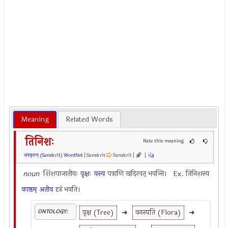
Meaning
Related Words
तिनिशः
Rate this meaning
संस्कृतम् (Sanskrit) WordNet
| Sanskrit
Sanskrit |
|
noun
शिंशपाजातीयः
वृक्षः
यस्य
पत्राणि खदिरवत् भवन्ति। Ex.
तिनिशस्य
काष्ठम्
अतीव
दृढं भवति।
वृक्ष (Tree)
➜
वनस्पति (Flora)
➜
ONTOLOGY: