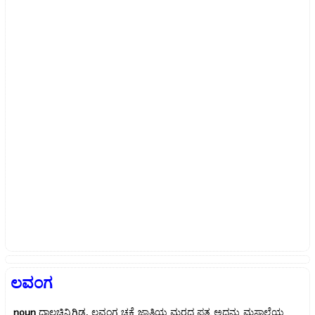
ಲವಂಗ
noun
ದಾಲಚಿನ್ನಿಗಿಡ, ಲವಂಗ ಚಕ್ಕೆ ಜಾತಿಯ ಮರದ ಪತ್ರ ಅದನ್ನು ಮಸಾಲೆಯ