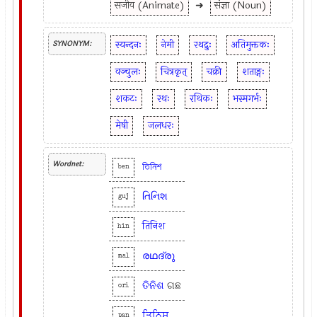
सजीव (Animate)
➜
संज्ञा (Noun)
स्यन्दनः
नेमी
रथद्रुः
अतिमुक्तकः
SYNONYM:
वञ्चुलः
चित्रकृत्
चक्री
शताङ्गः
शकटः
रथः
रथिकः
भस्मगर्भः
मेषी
जलधरः
Wordnet:
তিনিশ
ben
તિનિશ
guj
तिनिश
hin
രഥദ്രു
mal
ତିନିଶ
ଗ‍ଛ
ori
ਤਿਨਿਸ਼
pan