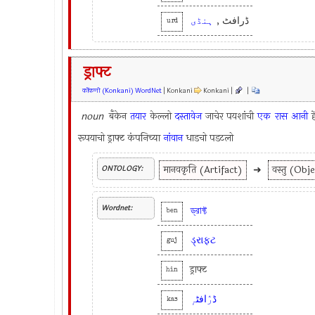
ڈرافٹ ,
ہنڈی
urd
ड्राफ्ट
कोंकणी (Konkani) WordNet
| Konkani
Konkani |
|
noun
बॅंकेन
तयार
केल्लो
दस्तावेज
जाचेर पयशांची
एक
रास
आनी
ह
रूपयाचो ड्राफ्ट कंपनिच्या
नांवान
धाडचो पडटलो
मानवकृति (Artifact)
➜
वस्तु (Obj
ONTOLOGY:
Wordnet:
ড্রাফ্ট
ben
ડ્રાફ્ટ
guj
ड्राफ्ट
hin
ڈرٛافٹہٕ
kas