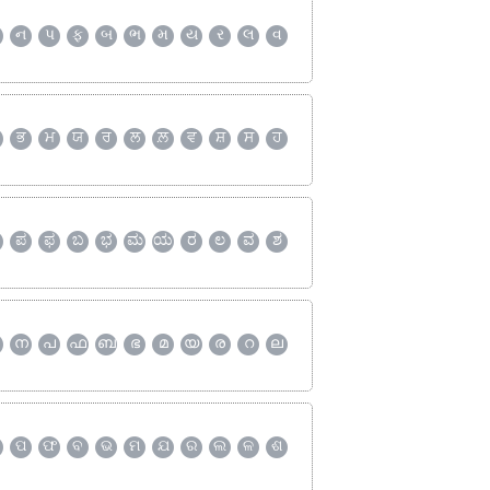
ન
પ
ફ
બ
ભ
મ
ય
ર
લ
વ
ਭ
ਮ
ਯ
ਰ
ਲ
ਲ਼
ਵ
ਸ਼
ਸ
ਹ
ಪ
ಫ
ಬ
ಭ
ಮ
ಯ
ರ
ಲ
ವ
ಶ
ന
പ
ഫ
ബ
ഭ
മ
യ
ര
റ
ല
ପ
ଫ
ବ
ଭ
ମ
ଯ
ର
ଲ
ଳ
ଶ