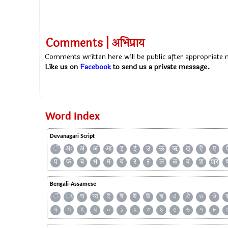
Comments | अभिप्राय
Comments written here will be public after appropriate
Like us on
Facebook
to send us a private message.
Word Index
Devanagari Script
ँ
अः
अं
अ
आ
इ
ई
उ
ऊ
ऋ
ऌ
ऍ
ए
प
फ
ब
भ
म
य
र
ऱ
ल
ळ
व
श
श्र
Bengali-Assamese
ঁ
ং
অ
আ
ই
ঈ
উ
ঊ
ঋ
এ
ঐ
ও
ঔ
ষ
স
হ
য়
০
১
২
৩
৪
৫
৬
৭
৮