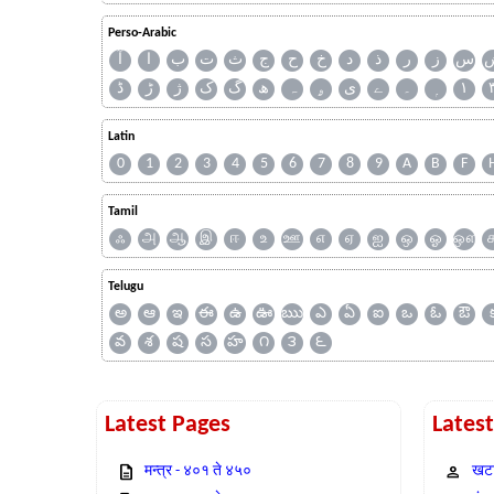
Perso-Arabic
س
ز
ر
ذ
د
خ
ح
ج
ث
ت
ب
ا
آ
ڈ
ڑ
ژ
ک
گ
ھ
ہ
ۄ
ی
ے
۔
۱
Latin
0
1
2
3
4
5
6
7
8
9
A
B
F
Tamil
ஃ
அ
ஆ
இ
ஈ
உ
ஊ
எ
ஏ
ஐ
ஒ
ஓ
ஔ
Telugu
అ
ఆ
ఇ
ఈ
ఉ
ఊ
ఋ
ఎ
ఏ
ఐ
ఒ
ఓ
ఔ
వ
శ
ష
స
హ
౧
౩
౬
Latest Pages
Lates
मन्त्र - ४०१ ते ४५०
खटा