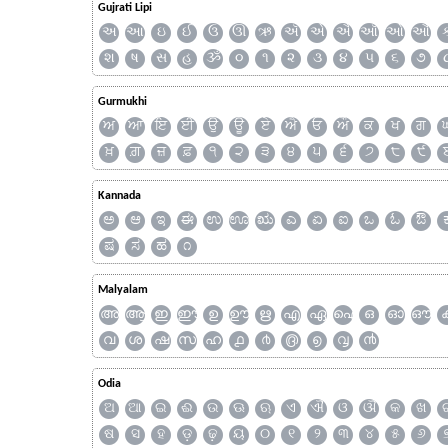
Gujrati Lipi
અ
આ
ઇ
ઈ
ઉ
ઊ
ઋ
ઍ
એ
ઐ
ઑ
ઓ
ઔ
શ
ષ
સ
હ
ૐ
૦
૧
૨
૩
૪
૫
૬
૭
Gurmukhi
ਅ
ਆ
ਇ
ਈ
ਉ
ਊ
ਏ
ਐ
ਓ
ਔ
ਕ
ਖ
ਗ
ਖ਼
ਗ਼
ਜ਼
ਫ਼
੧
੨
੩
੪
੫
੬
੭
੮
੯
Kannada
ಅ
ಆ
ಇ
ಈ
ಉ
ಊ
ಋ
ಎ
ಏ
ಐ
ಒ
ಓ
ಔ
ಷ
ಸ
ಹ
೧
Malyalam
അ
ആ
ഇ
ഈ
ഉ
ഊ
ഋ
എ
ഏ
ഐ
ഒ
ഓ
ഔ
വ
ശ
ഷ
സ
ഹ
൧
൪
൫
൭
൮
൯
Odia
ଅ
ଆ
ଇ
ଈ
ଉ
ଊ
ଋ
ଏ
ଐ
ଓ
ଔ
କ
ଖ
ଷ
ସ
ହ
ଡ଼
ଢ଼
ୟ
୦
୧
୨
୩
୪
୫
୬