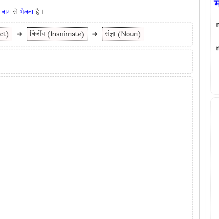
म
े
नाम
से
भेजना
है ।
ect)
➜
निर्जीव (Inanimate)
➜
संज्ञा (Noun)