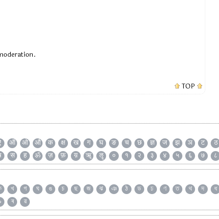
 moderation.
TOP
ऐ
ऑ
ओ
औ
क
क्ष
ख
ग
घ
ङ
च
छ
ज्ञ
ज
झ
ञ
ट
ठ
ष
स
ह
ॐ
ज़
फ़
य़
ॠ
ॡ
०
१
२
३
४
५
६
७
८
ক
খ
গ
ঘ
ঙ
চ
ছ
জ
ঝ
ঞ
ঠ
ড
ঢ
ণ
ত
থ
দ
ধ
৯
ৰ
ৱ