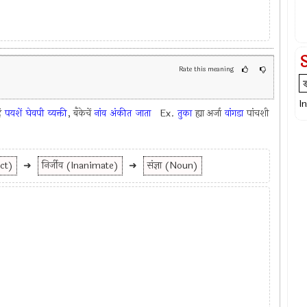
Rate this meaning
I
ें
पयशें
घेवपी
व्यक्ती
, बॅंकेचें
नांव
अंकीत
जाता
Ex.
तुका
ह्या अर्जा
वांगडा
पांचशी
ect)
➜
निर्जीव (Inanimate)
➜
संज्ञा (Noun)