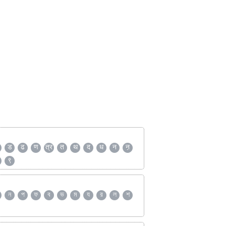
ड
ढ
ण
त्र
त
थ
द
ध
न
ऩ
९
ন
প
ফ
ব
ভ
ম
য
র
ল
শ