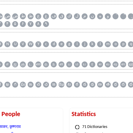
و
ه
ن
م
ل
ك
ق
ف
غ
ع
ظ
ط
ض
ص
ش
۳
۴
۵
۶
۷
۸
۹
H
N
U
V
W
Y
c
d
e
g
i
j
k
l
m
o
p
q
க
ச
ஜ
ஞ
ட
ண
த
ந
ன
ப
ம
ய
ர
ல
வ
ஷ
ஸ
క
ఖ
గ
ఘ
ఙ
చ
ఛ
జ
ఝ
ట
ఠ
డ
ఢ
ణ
త
థ
ద
ధ
t People
Statistics
वकर, कृष्णराव
71 Dictionaries