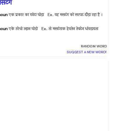
सटंग
noun
एक प्रकार का छोटा घोड़ा Ex.
वह मसटंग को सरपट दौड़ा रहा है ।
noun
एके तरेचो ल्हान घोडो Ex.
तो मसटंगाक हेवतेन तेवटेन धांवडायता
RANDOM WORD
SUGGEST A NEW WORD!