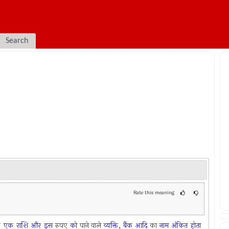
Search
Rate this meaning
ी
एक
राशि
और
इस
रुपए
को
पाने वाले
व्यक्ति
,
बैंक
आदि
का
नाम
अंकित
होता