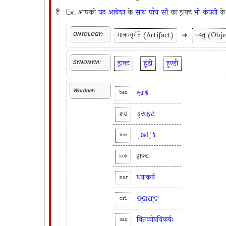
है Ex.
आपको
पद
आवेदन
के
साथ
पाँच
सौ
का ड्राफ्ट
भी
कंपनी
क
मानवकृति (Artifact)
➜
वस्तु (Obj
ONTOLOGY:
ड्राफ़्ट
हुंडी
हुण्डी
SYNONYM:
Wordnet:
ড্রাফ্ট
ben
ડ્રાફ્ટ
guj
ڈرٛافٹہٕ
kas
ड्राफ्ट
kok
धनाकर्ष
mar
ଡ୍ରାଫ୍ଟ
ori
वित्तकोषविकर्षः
san