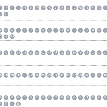
ક
ખ
ગ
ઘ
ચ
છ
જ
ઝ
ઞ
ટ
ઠ
ડ
ઢ
ણ
ત
થ
દ
ધ
૮
૯
ਘ
ਚ
ਛ
ਜ
ਝ
ਟ
ਠ
ਡ
ਢ
ਣ
ਤ
ਥ
ਦ
ਧ
ਨ
ਪ
ਫ
ਬ
ੲ
ੳ
ੴ
ಕ
ಖ
ಗ
ಘ
ಚ
ಛ
ಜ
ಝ
ಟ
ಠ
ಡ
ಢ
ಣ
ತ
ಥ
ದ
ಧ
ನ
ക
ഖ
ഗ
ഘ
ച
ഛ
ജ
ഝ
ഞ
ട
ഠ
ഡ
ഢ
ണ
ത
ഥ
ദ
ധ
ଗ
ଘ
ଙ
ଚ
ଛ
ଜ
ଝ
ଞ
ଟ
ଠ
ଡ
ଢ
ଣ
ତ
ଥ
ଦ
ଧ
ନ
୭
୮
୯
ୱ