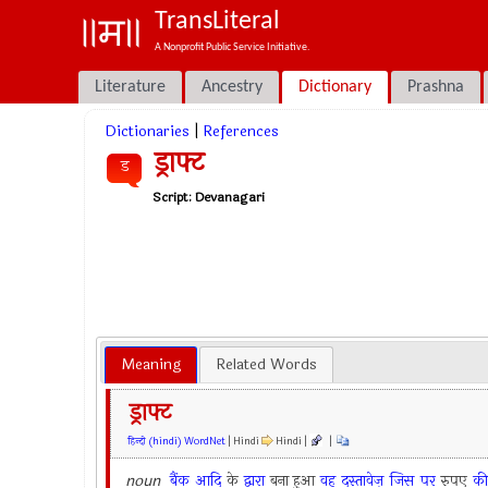
TransLiteral
A Nonprofit Public Service Initiative.
Literature
Ancestry
Dictionary
Prashna
Dictionaries
|
References
ड्राफ्ट
ड
Script:
Devanagari
Meaning
Related Words
ड्राफ्ट
हिन्दी (hindi) WordNet
| Hindi
Hindi |
|
noun
बैंक
आदि
के
द्वारा
बना हुआ
वह
दस्तावेज़
जिस
पर
रुपए
क