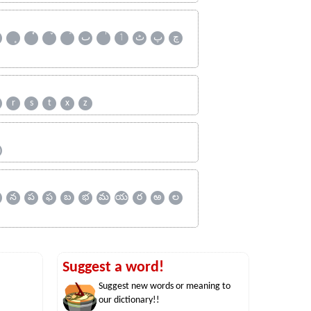
چ
پ
ٹ
ٲ
ٮ
r
s
t
x
z
ஹ
న
ప
ఫ
బ
భ
మ
య
ర
ఱ
ల
Suggest a word!
Suggest new words or meaning to
our dictionary!!