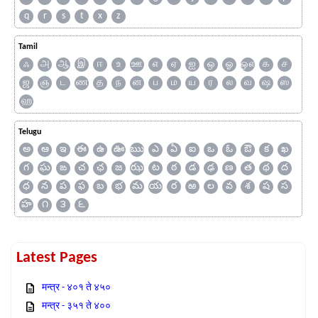
q
r
s
t
x
z
Tamil
ஃ
அ
ஆ
இ
ஈ
உ
ஊ
எ
ஏ
ஐ
ஒ
ஓ
ஔ
க
ச
ஜ
ஞ
ட
ண
த
ந
ன
ப
ம
ய
ர
ல
வ
ஷ
ஸ
ஹ
Telugu
అ
ఆ
ఇ
ఈ
ఉ
ఊ
ఋ
ఎ
ఏ
ఐ
ఒ
ఓ
ఔ
క
ఖ
గ
ఘ
ఙ
చ
ఛ
జ
ఝ
ట
ఠ
డ
ఢ
ణ
త
థ
ద
ధ
న
ప
ఫ
బ
భ
మ
య
ర
ఱ
ల
వ
శ
ష
స
హ
౧
౩
౬
Latest Pages
मन्त्र - ४०१ ते ४५०
मन्त्र - ३५१ ते ४००