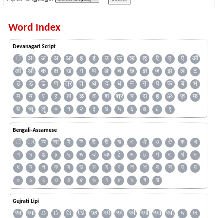
Word Index
Devanagari Script
ँ
अः
अं
अ
आ
इ
ई
उ
ऊ
ऋ
ऌ
ऍ
ए
ऐ
ऑ
ओ
औ
क
क्ष
ख
ग
घ
ङ
च
छ
ज्ञ
ज
झ
ञ
ट
ठ
ड
ढ
ण
त्र
त
थ
द
ध
न
ऩ
प
फ
ब
भ
म
य
र
ऱ
ल
ळ
व
श
श्र
ष
स
ह
ॐ
ज़
फ़
य़
ॠ
ॡ
०
१
२
३
४
५
६
७
८
९
Bengali-Assamese
ঁ
ং
অ
আ
ই
ঈ
উ
ঊ
ঋ
এ
ঐ
ও
ঔ
ক
খ
গ
ঘ
ঙ
চ
ছ
জ
ঝ
ঞ
ঠ
ড
ঢ
ণ
ত
থ
দ
ধ
ন
প
ফ
ব
ভ
ম
য
র
ল
শ
ষ
স
হ
য়
০
১
২
৩
৪
৫
৬
৭
৮
৯
ৰ
ৱ
Gujrati Lipi
અ
આ
ઇ
ઈ
ઉ
ઊ
ઋ
ઍ
એ
ઐ
ઑ
ઓ
ઔ
ક
ખ