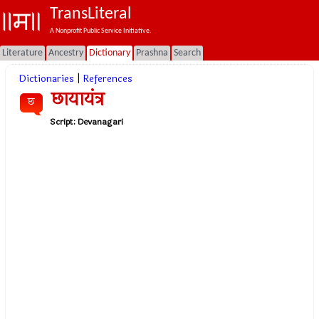
TransLiteral
A Nonprofit Public Service Initiative.
Literature
Ancestry
Dictionary
Prashna
Search
Dictionaries
|
References
छायायंत्र
छ
Script:
Devanagari