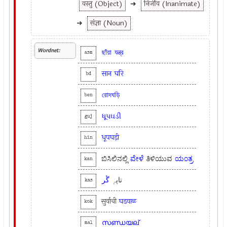
वस्तु (Object)
➜
निर्जीव (Inanimate)
➜
संज्ञा (Noun)
Wordnet:
ছাঁয়া
যন্ত্র
asm
सान
घरि
bd
রোদঘড়ি
ben
ધૂપઘડી
guj
धूपघड़ी
hin
ಬಿಸಿಲಿನಲ್ಲಿ
ವೇಳೆ
ತಿಳಿಯುವ
ಯಂತ್ರ
kan
تاپہٕ
گٔر
kas
सुर्याची
घडयाळ
kok
സണ്ഡയല്
mal