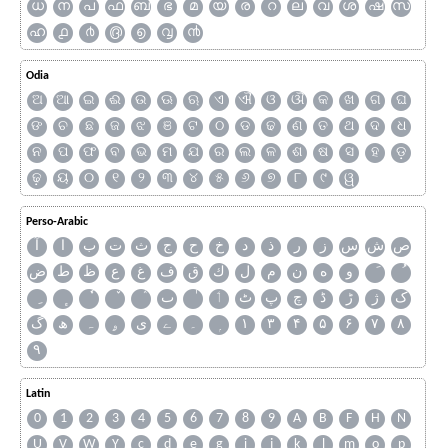
ധ
ന
പ
ഫ
ബ
ഭ
മ
യ
ര
റ
ല
വ
ശ
ഷ
സ
ഹ
൧
൪
൫
൭
൮
൯
Odia
ଅ
ଆ
ଇ
ଈ
ଉ
ଊ
ଋ
ଏ
ଐ
ଓ
ଔ
କ
ଖ
ଗ
ଘ
ଙ
ଚ
ଛ
ଜ
ଝ
ଞ
ଟ
ଠ
ଡ
ଢ
ଣ
ତ
ଥ
ଦ
ଧ
ନ
ପ
ଫ
ବ
ଭ
ମ
ଯ
ର
ଲ
ଳ
ଶ
ଷ
ସ
ହ
ଡ଼
ଢ଼
ୟ
୦
୧
୨
୩
୪
୫
୬
୭
୮
୯
ୱ
Perso-Arabic
ص
ش
س
ز
ر
ذ
د
خ
ح
ج
ث
ت
ب
ا
آ
و
ه
ن
م
ل
ك
ق
ف
غ
ع
ظ
ط
ض
ک
ژ
ڑ
ڈ
چ
پ
ٹ
ٲ
ٮ
گ
ھ
ہ
ۄ
ی
ے
۔
۱
۳
۴
۵
۶
۷
۸
۹
Latin
0
1
2
3
4
5
6
7
8
9
A
B
F
H
N
U
V
W
Y
c
d
e
g
i
j
k
l
m
o
p