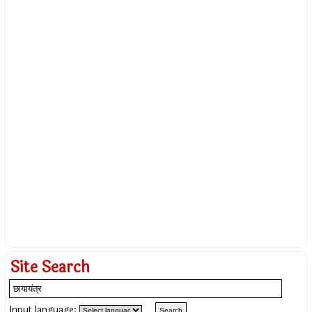
Site Search
Input language: