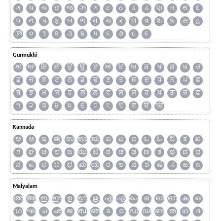
ગ
ઘ
ચ
છ
જ
ઝ
ઞ
ટ
ઠ
ડ
ઢ
ણ
ત
થ
દ
ધ
ન
પ
ફ
બ
ભ
મ
ય
ર
લ
વ
શ
ષ
સ
હ
ૐ
૦
૧
૨
૩
૪
૫
૬
૭
૮
૯
Gurmukhi
ਅ
ਆ
ਇ
ਈ
ਉ
ਊ
ਏ
ਐ
ਓ
ਔ
ਕ
ਖ
ਗ
ਘ
ਚ
ਛ
ਜ
ਝ
ਟ
ਠ
ਡ
ਢ
ਣ
ਤ
ਥ
ਦ
ਧ
ਨ
ਪ
ਫ
ਬ
ਭ
ਮ
ਯ
ਰ
ਲ
ਲ਼
ਵ
ਸ਼
ਸ
ਹ
ਖ਼
ਗ਼
ਜ਼
ਫ਼
੧
੨
੩
੪
੫
੬
੭
੮
੯
ੲ
ੳ
ੴ
Kannada
ಅ
ಆ
ಇ
ಈ
ಉ
ಊ
ಋ
ಎ
ಏ
ಐ
ಒ
ಓ
ಔ
ಕ
ಖ
ಗ
ಘ
ಚ
ಛ
ಜ
ಝ
ಟ
ಠ
ಡ
ಢ
ಣ
ತ
ಥ
ದ
ಧ
ನ
ಪ
ಫ
ಬ
ಭ
ಮ
ಯ
ರ
ಲ
ವ
ಶ
ಷ
ಸ
ಹ
೧
Malyalam
അ
ആ
ഇ
ഈ
ഉ
ഊ
ഋ
എ
ഏ
ഐ
ഒ
ഓ
ഔ
ക
ഖ
ഗ
ഘ
ച
ഛ
ജ
ഝ
ഞ
ട
ഠ
ഡ
ഢ
ണ
ത
ഥ
ദ