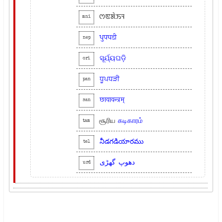
ꯁꯟꯗꯥꯏꯜ
mni
धुपघडी
nep
ସୂର୍ଯ୍ୟଘଡ଼ି
ori
ਧੂਪਧੜੀ
pan
छायायन्त्रम्
san
சூரிய
கடிகாரம்
tam
నీడగడియారము
tel
دھوپ
گھڑی
urd