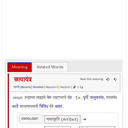
Meaning
Related Words
छायायंत्र
Rate this meaning
मराठी (Marathi) WordNet
| Marathi
Marathi |
|
noun
उन्हाच्या साह्याने
वेळ
पाहाण्याचे
यंत्र
Ex.
पूर्वी
वालुकायंत्र
, छायायंत्र
अशी
कालमापनाची
विविध
यंत्रे
असत
.
मानवकृति (Artifact)
➜
ONTOLOGY: