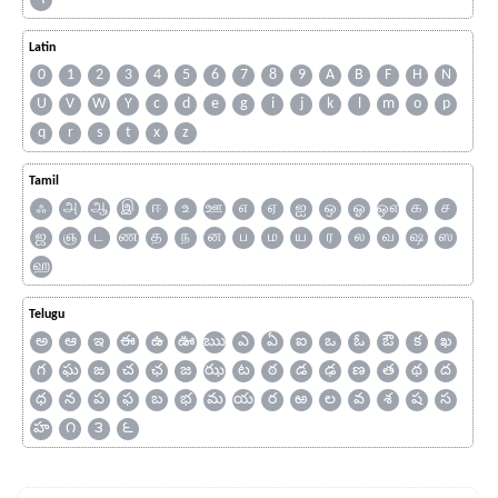
Latin
0
1
2
3
4
5
6
7
8
9
A
B
F
H
N
U
V
W
Y
c
d
e
g
i
j
k
l
m
o
p
q
r
s
t
x
z
Tamil
ஃ
அ
ஆ
இ
ஈ
உ
ஊ
எ
ஏ
ஐ
ஒ
ஓ
ஔ
க
ச
ஜ
ஞ
ட
ண
த
ந
ன
ப
ம
ய
ர
ல
வ
ஷ
ஸ
ஹ
Telugu
అ
ఆ
ఇ
ఈ
ఉ
ఊ
ఋ
ఎ
ఏ
ఐ
ఒ
ఓ
ఔ
క
ఖ
గ
ఘ
ఙ
చ
ఛ
జ
ఝ
ట
ఠ
డ
ఢ
ణ
త
థ
ద
ధ
న
ప
ఫ
బ
భ
మ
య
ర
ఱ
ల
వ
శ
ష
స
హ
౧
౩
౬