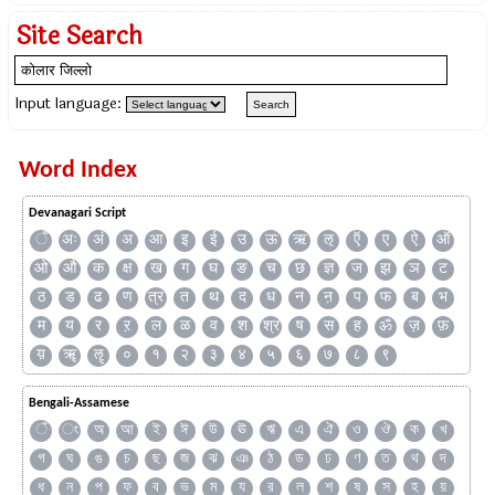
Site Search
Input language:
Word Index
Devanagari Script
ँ
अः
अं
अ
आ
इ
ई
उ
ऊ
ऋ
ऌ
ऍ
ए
ऐ
ऑ
ओ
औ
क
क्ष
ख
ग
घ
ङ
च
छ
ज्ञ
ज
झ
ञ
ट
ठ
ड
ढ
ण
त्र
त
थ
द
ध
न
ऩ
प
फ
ब
भ
म
य
र
ऱ
ल
ळ
व
श
श्र
ष
स
ह
ॐ
ज़
फ़
य़
ॠ
ॡ
०
१
२
३
४
५
६
७
८
९
Bengali-Assamese
ঁ
ং
অ
আ
ই
ঈ
উ
ঊ
ঋ
এ
ঐ
ও
ঔ
ক
খ
গ
ঘ
ঙ
চ
ছ
জ
ঝ
ঞ
ঠ
ড
ঢ
ণ
ত
থ
দ
ধ
ন
প
ফ
ব
ভ
ম
য
র
ল
শ
ষ
স
হ
য়