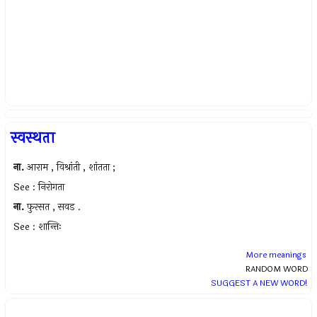
स्वस्थता
ना.
आराम , विश्रांती , शांतता ;
See : निरोगता
ना.
फुरसत , सवड .
See : शान्तिः
More meanings
RANDOM WORD
SUGGEST A NEW WORD!