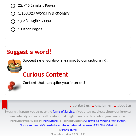
22,745 Sanskrit Pages
1,153,927 Words in Dictionary
1,048 English Pages
1 Other Pages
Suggest a word!
Suggest new words or meaning to our dictionary!!
Curious Content
Content that can spike your interest!
contact us
disclaimer
about us
By using this page, you agree to the
Terms of Service
. If you disagree, please close your browser
immediately and remove all content that might have downloaded on your computer.
TransLiteration Work
by
TransLiteral
is licensed under a
Creative Commons Attribution-
NonCommercial-ShareAlike 4.0 International License
. (
CC BY-NC-SA 4.0
)
©
TransLiteral
[TransPortlets v
15.5.121
]