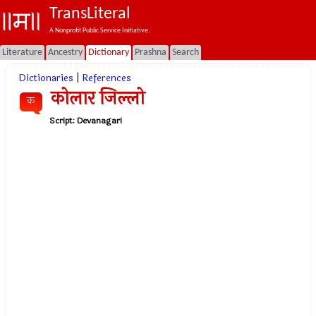
TransLiteral
A Nonprofit Public Service Initiative.
Literature
Ancestry
Dictionary
Prashna
Search
Dictionaries
|
References
कोलार जिल्लो
क
Script:
Devanagari