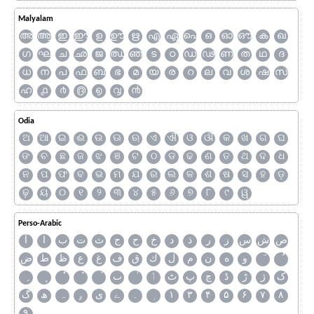
Malyalam
അ
ആ
ഇ
ഈ
ഉ
ഊ
ഋ
എ
ഏ
ഐ
ഒ
ഓ
ഔ
ക
ഖ
ഗ
ഘ
ച
ഛ
ജ
ഝ
ഞ
ട
ഠ
ഡ
ഢ
ണ
ത
ഥ
ദ
ധ
ന
പ
ഫ
ബ
ഭ
മ
യ
ര
റ
ല
വ
ശ
ഷ
സ
ഹ
൧
൪
൫
൭
൮
൯
Odia
ଅ
ଆ
ଇ
ଈ
ଉ
ଊ
ଋ
ଏ
ଐ
ଓ
ଔ
କ
ଖ
ଗ
ଘ
ଙ
ଚ
ଛ
ଜ
ଝ
ଞ
ଟ
ଠ
ଡ
ଢ
ଣ
ତ
ଥ
ଦ
ଧ
ନ
ପ
ଫ
ବ
ଭ
ମ
ଯ
ର
ଲ
ଳ
ଶ
ଷ
ସ
ହ
ଡ଼
ଢ଼
ୟ
୦
୧
୨
୩
୪
୫
୬
୭
୮
୯
ୱ
Perso-Arabic
ص
ش
س
ز
ر
ذ
د
خ
ح
ج
ث
ت
ب
ا
آ
و
ه
ن
م
ل
ك
ق
ف
غ
ع
ظ
ط
ض
ک
ژ
ڑ
ڈ
چ
پ
ٹ
ٲ
ٮ
گ
ھ
ہ
ۄ
ی
ے
۔
۱
۳
۴
۵
۶
۷
۸
۹