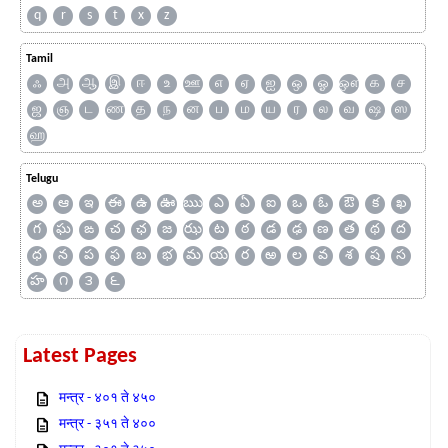
q
r
s
t
x
z
Tamil
ஃ
அ
ஆ
இ
ஈ
உ
ஊ
எ
ஏ
ஐ
ஒ
ஓ
ஔ
க
ச
ஜ
ஞ
ட
ண
த
ந
ன
ப
ம
ய
ர
ல
வ
ஷ
ஸ
ஹ
Telugu
అ
ఆ
ఇ
ఈ
ఉ
ఊ
ఋ
ఎ
ఏ
ఐ
ఒ
ఓ
ఔ
క
ఖ
గ
ఘ
ఙ
చ
ఛ
జ
ఝ
ట
ఠ
డ
ఢ
ణ
త
థ
ద
ధ
న
ప
ఫ
బ
భ
మ
య
ర
ఱ
ల
వ
శ
ష
స
హ
౧
౩
౬
Latest Pages
मन्त्र - ४०१ ते ४५०
मन्त्र - ३५१ ते ४००