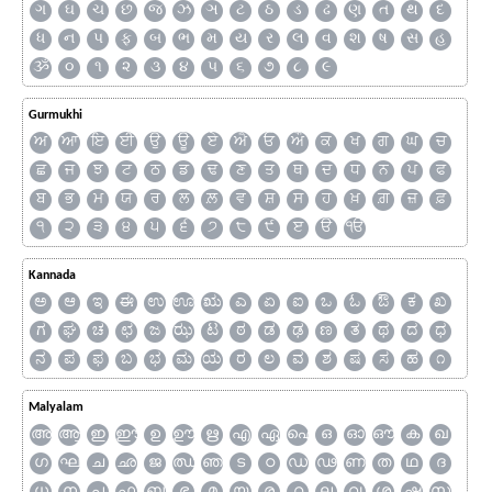
ગ
ઘ
ચ
છ
જ
ઝ
ઞ
ટ
ઠ
ડ
ઢ
ણ
ત
થ
દ
ધ
ન
પ
ફ
બ
ભ
મ
ય
ર
લ
વ
શ
ષ
સ
હ
ૐ
૦
૧
૨
૩
૪
૫
૬
૭
૮
૯
Gurmukhi
ਅ
ਆ
ਇ
ਈ
ਉ
ਊ
ਏ
ਐ
ਓ
ਔ
ਕ
ਖ
ਗ
ਘ
ਚ
ਛ
ਜ
ਝ
ਟ
ਠ
ਡ
ਢ
ਣ
ਤ
ਥ
ਦ
ਧ
ਨ
ਪ
ਫ
ਬ
ਭ
ਮ
ਯ
ਰ
ਲ
ਲ਼
ਵ
ਸ਼
ਸ
ਹ
ਖ਼
ਗ਼
ਜ਼
ਫ਼
੧
੨
੩
੪
੫
੬
੭
੮
੯
ੲ
ੳ
ੴ
Kannada
ಅ
ಆ
ಇ
ಈ
ಉ
ಊ
ಋ
ಎ
ಏ
ಐ
ಒ
ಓ
ಔ
ಕ
ಖ
ಗ
ಘ
ಚ
ಛ
ಜ
ಝ
ಟ
ಠ
ಡ
ಢ
ಣ
ತ
ಥ
ದ
ಧ
ನ
ಪ
ಫ
ಬ
ಭ
ಮ
ಯ
ರ
ಲ
ವ
ಶ
ಷ
ಸ
ಹ
೧
Malyalam
അ
ആ
ഇ
ഈ
ഉ
ഊ
ഋ
എ
ഏ
ഐ
ഒ
ഓ
ഔ
ക
ഖ
ഗ
ഘ
ച
ഛ
ജ
ഝ
ഞ
ട
ഠ
ഡ
ഢ
ണ
ത
ഥ
ദ
ധ
ന
പ
ഫ
ബ
ഭ
മ
യ
ര
റ
ല
വ
ശ
ഷ
സ