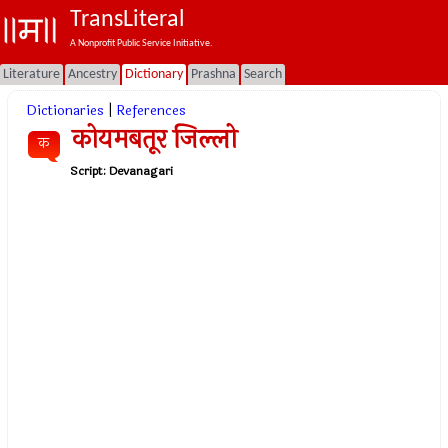
TransLiteral
A Nonprofit Public Service Initiative.
Literature
Ancestry
Dictionary
Prashna
Search
Dictionaries
|
References
कोयमबतूर जिल्लो
क
Script:
Devanagari