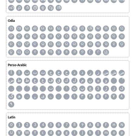
ഹ
൧
൪
൫
൭
൮
൯
Odia
ଅ
ଆ
ଇ
ଈ
ଉ
ଊ
ଋ
ଏ
ଐ
ଓ
ଔ
କ
ଖ
ଗ
ଘ
ଙ
ଚ
ଛ
ଜ
ଝ
ଞ
ଟ
ଠ
ଡ
ଢ
ଣ
ତ
ଥ
ଦ
ଧ
ନ
ପ
ଫ
ବ
ଭ
ମ
ଯ
ର
ଲ
ଳ
ଶ
ଷ
ସ
ହ
ଡ଼
ଢ଼
ୟ
୦
୧
୨
୩
୪
୫
୬
୭
୮
୯
ୱ
Perso-Arabic
ص
ش
س
ز
ر
ذ
د
خ
ح
ج
ث
ت
ب
ا
آ
و
ه
ن
م
ل
ك
ق
ف
غ
ع
ظ
ط
ض
ک
ژ
ڑ
ڈ
چ
پ
ٹ
ٲ
ٮ
گ
ھ
ہ
ۄ
ی
ے
۔
۱
۳
۴
۵
۶
۷
۸
۹
Latin
0
1
2
3
4
5
6
7
8
9
A
B
F
H
N
U
V
W
Y
c
d
e
g
i
j
k
l
m
o
p