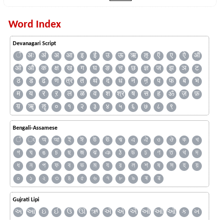
Word Index
Devanagari Script
ँ
अः
अं
अ
आ
इ
ई
उ
ऊ
ऋ
ऌ
ऍ
ए
ऐ
ऑ
ओ
औ
क
क्ष
ख
ग
घ
ङ
च
छ
ज्ञ
ज
झ
ञ
ट
ठ
ड
ढ
ण
त्र
त
थ
द
ध
न
ऩ
प
फ
ब
भ
म
य
र
ऱ
ल
ळ
व
श
श्र
ष
स
ह
ॐ
ज़
फ़
य़
ॠ
ॡ
०
१
२
३
४
५
६
७
८
९
Bengali-Assamese
ঁ
ং
অ
আ
ই
ঈ
উ
ঊ
ঋ
এ
ঐ
ও
ঔ
ক
খ
গ
ঘ
ঙ
চ
ছ
জ
ঝ
ঞ
ঠ
ড
ঢ
ণ
ত
থ
দ
ধ
ন
প
ফ
ব
ভ
ম
য
র
ল
শ
ষ
স
হ
য়
০
১
২
৩
৪
৫
৬
৭
৮
৯
ৰ
ৱ
Gujrati Lipi
અ
આ
ઇ
ઈ
ઉ
ઊ
ઋ
ઍ
એ
ઐ
ઑ
ઓ
ઔ
ક
ખ