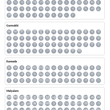
ગ
ઘ
ચ
છ
જ
ઝ
ઞ
ટ
ઠ
ડ
ઢ
ણ
ત
થ
દ
ધ
ન
પ
ફ
બ
ભ
મ
ય
ર
લ
વ
શ
ષ
સ
હ
ૐ
૦
૧
૨
૩
૪
૫
૬
૭
૮
૯
Gurmukhi
ਅ
ਆ
ਇ
ਈ
ਉ
ਊ
ਏ
ਐ
ਓ
ਔ
ਕ
ਖ
ਗ
ਘ
ਚ
ਛ
ਜ
ਝ
ਟ
ਠ
ਡ
ਢ
ਣ
ਤ
ਥ
ਦ
ਧ
ਨ
ਪ
ਫ
ਬ
ਭ
ਮ
ਯ
ਰ
ਲ
ਲ਼
ਵ
ਸ਼
ਸ
ਹ
ਖ਼
ਗ਼
ਜ਼
ਫ਼
੧
੨
੩
੪
੫
੬
੭
੮
੯
ੲ
ੳ
ੴ
Kannada
ಅ
ಆ
ಇ
ಈ
ಉ
ಊ
ಋ
ಎ
ಏ
ಐ
ಒ
ಓ
ಔ
ಕ
ಖ
ಗ
ಘ
ಚ
ಛ
ಜ
ಝ
ಟ
ಠ
ಡ
ಢ
ಣ
ತ
ಥ
ದ
ಧ
ನ
ಪ
ಫ
ಬ
ಭ
ಮ
ಯ
ರ
ಲ
ವ
ಶ
ಷ
ಸ
ಹ
೧
Malyalam
അ
ആ
ഇ
ഈ
ഉ
ഊ
ഋ
എ
ഏ
ഐ
ഒ
ഓ
ഔ
ക
ഖ
ഗ
ഘ
ച
ഛ
ജ
ഝ
ഞ
ട
ഠ
ഡ
ഢ
ണ
ത
ഥ
ദ
ധ
ന
പ
ഫ
ബ
ഭ
മ
യ
ര
റ
ല
വ
ശ
ഷ
സ