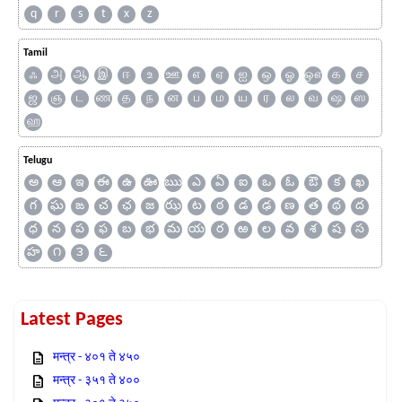
q
r
s
t
x
z
Tamil
ஃ
அ
ஆ
இ
ஈ
உ
ஊ
எ
ஏ
ஐ
ஒ
ஓ
ஔ
க
ச
ஜ
ஞ
ட
ண
த
ந
ன
ப
ம
ய
ர
ல
வ
ஷ
ஸ
ஹ
Telugu
అ
ఆ
ఇ
ఈ
ఉ
ఊ
ఋ
ఎ
ఏ
ఐ
ఒ
ఓ
ఔ
క
ఖ
గ
ఘ
ఙ
చ
ఛ
జ
ఝ
ట
ఠ
డ
ఢ
ణ
త
థ
ద
ధ
న
ప
ఫ
బ
భ
మ
య
ర
ఱ
ల
వ
శ
ష
స
హ
౧
౩
౬
Latest Pages
मन्त्र - ४०१ ते ४५०
मन्त्र - ३५१ ते ४००