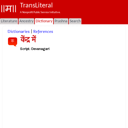
TransLiteral
A Nonprofit Public Service Initiative.
Literature
Ancestry
Dictionary
Prashna
Search
Dictionaries
|
References
केंद्र में
क
Script:
Devanagari