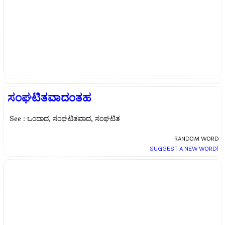
ಸಂಘಟಿತವಾದಂತಹ
See : ಒಂದಾದ, ಸಂಘಟಿತವಾದ, ಸಂಘಟಿತ
RANDOM WORD
SUGGEST A NEW WORD!