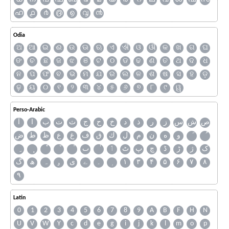
ഹ
൧
൪
൫
൭
൮
൯
Odia
ଅ
ଆ
ଇ
ଈ
ଉ
ଊ
ଋ
ଏ
ଐ
ଓ
ଔ
କ
ଖ
ଗ
ଘ
ଙ
ଚ
ଛ
ଜ
ଝ
ଞ
ଟ
ଠ
ଡ
ଢ
ଣ
ତ
ଥ
ଦ
ଧ
ନ
ପ
ଫ
ବ
ଭ
ମ
ଯ
ର
ଲ
ଳ
ଶ
ଷ
ସ
ହ
ଡ଼
ଢ଼
ୟ
୦
୧
୨
୩
୪
୫
୬
୭
୮
୯
ୱ
Perso-Arabic
ص
ش
س
ز
ر
ذ
د
خ
ح
ج
ث
ت
ب
ا
آ
و
ه
ن
م
ل
ك
ق
ف
غ
ع
ظ
ط
ض
ک
ژ
ڑ
ڈ
چ
پ
ٹ
ٲ
ٮ
گ
ھ
ہ
ۄ
ی
ے
۔
۱
۳
۴
۵
۶
۷
۸
۹
Latin
0
1
2
3
4
5
6
7
8
9
A
B
F
H
N
U
V
W
Y
c
d
e
g
i
j
k
l
m
o
p