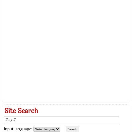
Site Search
Input language: