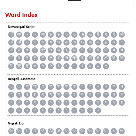
Word Index
Devanagari Script
ँ
अः
अं
अ
आ
इ
ई
उ
ऊ
ऋ
ऌ
ऍ
ए
ऐ
ऑ
ओ
औ
क
क्ष
ख
ग
घ
ङ
च
छ
ज्ञ
ज
झ
ञ
ट
ठ
ड
ढ
ण
त्र
त
थ
द
ध
न
ऩ
प
फ
ब
भ
म
य
र
ऱ
ल
ळ
व
श
श्र
ष
स
ह
ॐ
ज़
फ़
य़
ॠ
ॡ
०
१
२
३
४
५
६
७
८
९
Bengali-Assamese
ঁ
ং
অ
আ
ই
ঈ
উ
ঊ
ঋ
এ
ঐ
ও
ঔ
ক
খ
গ
ঘ
ঙ
চ
ছ
জ
ঝ
ঞ
ঠ
ড
ঢ
ণ
ত
থ
দ
ধ
ন
প
ফ
ব
ভ
ম
য
র
ল
শ
ষ
স
হ
য়
০
১
২
৩
৪
৫
৬
৭
৮
৯
ৰ
ৱ
Gujrati Lipi
અ
આ
ઇ
ઈ
ઉ
ઊ
ઋ
ઍ
એ
ઐ
ઑ
ઓ
ઔ
ક
ખ