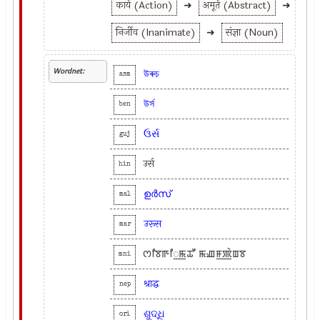
कार्य (Action)
➜
अमूर्त (Abstract)
➜
निर्जीव (Inanimate)
➜
संज्ञा (Noun)
Wordnet:
উৰুচ
asm
উর্স
ben
ઉર્સ
guj
उर्स
hin
ഉര്‍സ്
mal
उरूस
mar
ꯁꯤꯕꯒꯤ꯭ꯃꯊꯧ ꯃꯉꯝ꯭ꯄꯥꯡꯕ
mni
श्राद्ध
nep
ଶୁଦ୍ଧି
ori