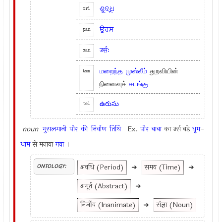
ଶୁଦ୍ଧି
ori
ਉਰਸ
pan
उर्सः
san
மறைந்த
முஸ்லீம்
துறவியின்
tam
நினைவுச்
சடங்கு
ఉరుసు
tel
noun
मुसलमानी
पीर
की
निर्वाण
तिथि
Ex.
पीर
बाबा
का उर्स बड़े
धूम
-
धाम
से मनाया
गया
।
अवधि (Period)
➜
समय (Time)
➜
ONTOLOGY:
अमूर्त (Abstract)
➜
निर्जीव (Inanimate)
➜
संज्ञा (Noun)