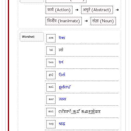
कार्य (Action)
➜
अमूर्त (Abstract)
➜
निर्जीव (Inanimate)
➜
संज्ञा (Noun)
Wordnet:
উৰুচ
asm
उर्स
bd
উর্স
ben
ઉર્સ
guj
ഉര്‍സ്
mal
उरूस
mar
ꯁꯤꯕꯒꯤ꯭ꯃꯊꯧ ꯃꯉꯝ꯭ꯄꯥꯡꯕ
mni
श्राद्ध
nep