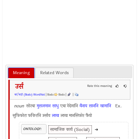
Meaning
Related Words
उर्स
Rate this meaning
बर'/बड़ो (Bodo) WordNet
| Bodo
Bodo |
|
noun
सोरबा
मुसलमान
साधु
एबा गेदेमानि
थैनाय
साननि
खामानि
Ex.
सुफिफोरा फकिरनि उर्साव
लाख
लाख मानसिफोर फैयो
सामाजिक कार्य (Social)
➜
ONTOLOGY: