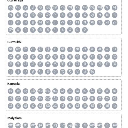
Gujrati Lipi
અ
આ
ઇ
ઈ
ઉ
ઊ
ઋ
ઍ
એ
ઐ
ઑ
ઓ
ઔ
ક
ખ
ગ
ઘ
ચ
છ
જ
ઝ
ઞ
ટ
ઠ
ડ
ઢ
ણ
ત
થ
દ
ધ
ન
પ
ફ
બ
ભ
મ
ય
ર
લ
વ
શ
ષ
સ
હ
ૐ
૦
૧
૨
૩
૪
૫
૬
૭
૮
૯
Gurmukhi
ਅ
ਆ
ਇ
ਈ
ਉ
ਊ
ਏ
ਐ
ਓ
ਔ
ਕ
ਖ
ਗ
ਘ
ਚ
ਛ
ਜ
ਝ
ਟ
ਠ
ਡ
ਢ
ਣ
ਤ
ਥ
ਦ
ਧ
ਨ
ਪ
ਫ
ਬ
ਭ
ਮ
ਯ
ਰ
ਲ
ਲ਼
ਵ
ਸ਼
ਸ
ਹ
ਖ਼
ਗ਼
ਜ਼
ਫ਼
੧
੨
੩
੪
੫
੬
੭
੮
੯
ੲ
ੳ
ੴ
Kannada
ಅ
ಆ
ಇ
ಈ
ಉ
ಊ
ಋ
ಎ
ಏ
ಐ
ಒ
ಓ
ಔ
ಕ
ಖ
ಗ
ಘ
ಚ
ಛ
ಜ
ಝ
ಟ
ಠ
ಡ
ಢ
ಣ
ತ
ಥ
ದ
ಧ
ನ
ಪ
ಫ
ಬ
ಭ
ಮ
ಯ
ರ
ಲ
ವ
ಶ
ಷ
ಸ
ಹ
೧
Malyalam
അ
ആ
ഇ
ഈ
ഉ
ഊ
ഋ
എ
ഏ
ഐ
ഒ
ഓ
ഔ
ക
ഖ