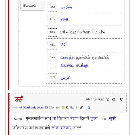
Wordnet:
وورُس
kas
उरूस
kok
ꯁꯤꯈꯤꯕ꯭ꯀꯨꯝꯃꯣꯟꯒꯤ꯭ꯅꯨꯃꯤꯠ
mni
ଓର୍ସ
ori
மறைந்த
முஸ்லீன் துறவியின்
tam
நினைவு
சடங்கு
عرس
urd
उर्स
Rate this meaning
कोंकणी (Konkani) WordNet
| Konkani
Konkani |
|
noun
मुसलमानांचो
साधू
वा
पिराच्या
मरणा
दिसाचें
कृत्य
Ex.
सुफी
फकिराच्या उर्साक लाखांनी
लोक
वांटेकार
जाल्ले