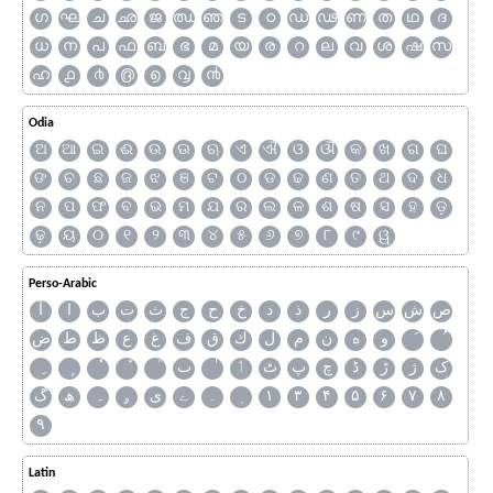
ഗ
ഘ
ച
ഛ
ജ
ഝ
ഞ
ട
ഠ
ഡ
ഢ
ണ
ത
ഥ
ദ
ധ
ന
പ
ഫ
ബ
ഭ
മ
യ
ര
റ
ല
വ
ശ
ഷ
സ
ഹ
൧
൪
൫
൭
൮
൯
Odia
ଅ
ଆ
ଇ
ଈ
ଉ
ଊ
ଋ
ଏ
ଐ
ଓ
ଔ
କ
ଖ
ଗ
ଘ
ଙ
ଚ
ଛ
ଜ
ଝ
ଞ
ଟ
ଠ
ଡ
ଢ
ଣ
ତ
ଥ
ଦ
ଧ
ନ
ପ
ଫ
ବ
ଭ
ମ
ଯ
ର
ଲ
ଳ
ଶ
ଷ
ସ
ହ
ଡ଼
ଢ଼
ୟ
୦
୧
୨
୩
୪
୫
୬
୭
୮
୯
ୱ
Perso-Arabic
ص
ش
س
ز
ر
ذ
د
خ
ح
ج
ث
ت
ب
ا
آ
و
ه
ن
م
ل
ك
ق
ف
غ
ع
ظ
ط
ض
ک
ژ
ڑ
ڈ
چ
پ
ٹ
ٲ
ٮ
گ
ھ
ہ
ۄ
ی
ے
۔
۱
۳
۴
۵
۶
۷
۸
۹
Latin