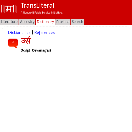
TransLiteral
A Nonprofit Public Service Initiative.
Literature
Ancestry
Dictionary
Prashna
Search
Dictionaries
|
References
उर्स
उ
Script:
Devanagari