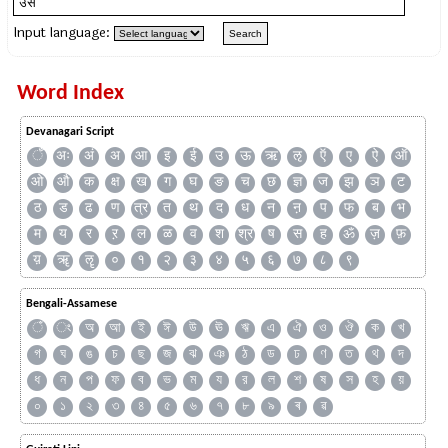
Input language:
Word Index
Devanagari Script
ँ
अः
अं
अ
आ
इ
ई
उ
ऊ
ऋ
ऌ
ऍ
ए
ऐ
ऑ
ओ
औ
क
क्ष
ख
ग
घ
ङ
च
छ
ज्ञ
ज
झ
ञ
ट
ठ
ड
ढ
ण
त्र
त
थ
द
ध
न
ऩ
प
फ
ब
भ
म
य
र
ऱ
ल
ळ
व
श
श्र
ष
स
ह
ॐ
ज़
फ़
य़
ॠ
ॡ
०
१
२
३
४
५
६
७
८
९
Bengali-Assamese
ঁ
ং
অ
আ
ই
ঈ
উ
ঊ
ঋ
এ
ঐ
ও
ঔ
ক
খ
গ
ঘ
ঙ
চ
ছ
জ
ঝ
ঞ
ঠ
ড
ঢ
ণ
ত
থ
দ
ধ
ন
প
ফ
ব
ভ
ম
য
র
ল
শ
ষ
স
হ
য়
০
১
২
৩
৪
৫
৬
৭
৮
৯
ৰ
ৱ