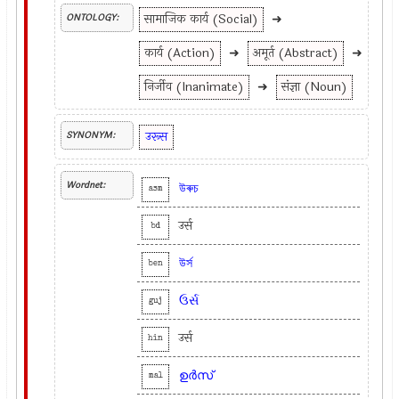
सामाजिक कार्य (Social)
➜
ONTOLOGY:
कार्य (Action)
➜
अमूर्त (Abstract)
➜
निर्जीव (Inanimate)
➜
संज्ञा (Noun)
उरूस
SYNONYM:
Wordnet:
উৰুচ
asm
उर्स
bd
উর্স
ben
ઉર્સ
guj
उर्स
hin
ഉര്‍സ്
mal