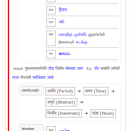
ਉਰਸ
pan
उर्सः
san
மறைந்த
முஸ்லீம்
துறவியின்
tam
நினைவுச்
சடங்கு
ఉరుసు
tel
noun
मुसलमानफोरनि
पीरा
निर्बान
मोननाय
सान
Ex.
पीर
बाबानि उर्सखौ
गाजा
गोमजायै
फालिनाय
जायो
अवधि (Period)
➜
समय (Time)
➜
ONTOLOGY:
अमूर्त (Abstract)
➜
निर्जीव (Inanimate)
➜
संज्ञा (Noun)
Wordnet:
وورُس
kas