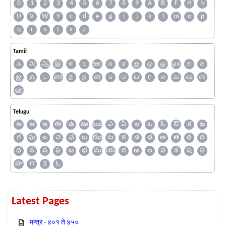
0
1
2
3
4
5
6
7
8
9
A
B
F
H
N
U
V
W
Y
c
d
e
g
i
j
k
l
m
o
p
q
r
s
t
x
z
Tamil
ஃ
அ
ஆ
இ
ஈ
உ
ஊ
எ
ஏ
ஐ
ஒ
ஓ
ஔ
க
ச
ஜ
ஞ
ட
ண
த
ந
ன
ப
ம
ய
ர
ல
வ
ஷ
ஸ
ஹ
Telugu
అ
ఆ
ఇ
ఈ
ఉ
ఊ
ఋ
ఎ
ఏ
ఐ
ఒ
ఓ
ఔ
క
ఖ
గ
ఘ
ఙ
చ
ఛ
జ
ఝ
ట
ఠ
డ
ఢ
ణ
త
థ
ద
ధ
న
ప
ఫ
బ
భ
మ
య
ర
ఱ
ల
వ
శ
ష
స
హ
౧
౩
౬
Latest Pages
मन्त्र - ४०१ ते ४५०