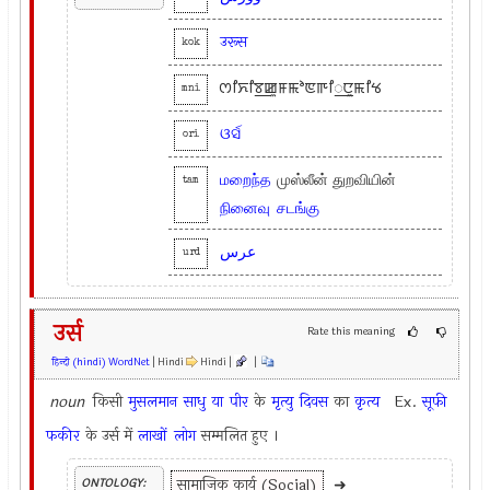
उरूस
kok
ꯁꯤꯈꯤꯕ꯭ꯀꯨꯝꯃꯣꯟꯒꯤ꯭ꯅꯨꯃꯤꯠ
mni
ଓର୍ସ
ori
மறைந்த
முஸ்லீன் துறவியின்
tam
நினைவு
சடங்கு
عرس
urd
उर्स
Rate this meaning
हिन्दी (hindi) WordNet
| Hindi
Hindi |
|
noun
किसी
मुसलमान
साधु
या
पीर
के
मृत्यु
दिवस
का
कृत्य
Ex.
सूफी
फकीर
के उर्स में
लाखों
लोग
सम्मलित हुए ।
सामाजिक कार्य (Social)
➜
ONTOLOGY: