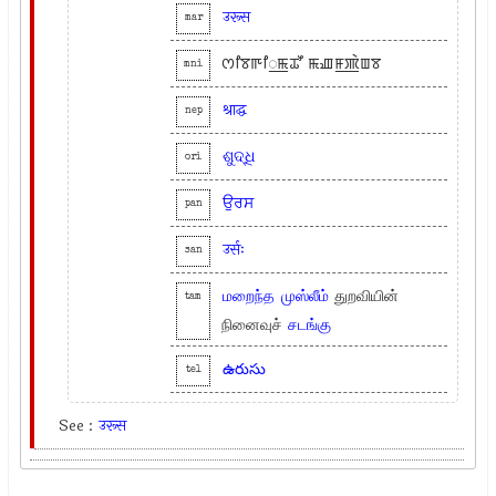
उरूस
mar
ꯁꯤꯕꯒꯤ꯭ꯃꯊꯧ ꯃꯉꯝ꯭ꯄꯥꯡꯕ
mni
श्राद्ध
nep
ଶୁଦ୍ଧି
ori
ਉਰਸ
pan
उर्सः
san
மறைந்த
முஸ்லீம்
துறவியின்
tam
நினைவுச்
சடங்கு
ఉరుసు
tel
See :
उरूस