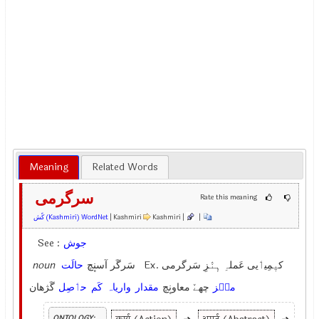
Meaning
Related Words
سرگرمی
Rate this meaning
کًش (Kashmiri) WordNet
| Kashmiri
Kashmiri |
|
See :
جوش
noun
حالَت
سَرگَر آسنٕچ
Ex.
کیٖمِیٲیی عَملہِ ہٕنٛزِ سَرگرمی
منٛز
چھےٚ معاونٕچ
مقدار
واریاہ
کَم
حٲصِل
گَژھان
ONTOLOGY: