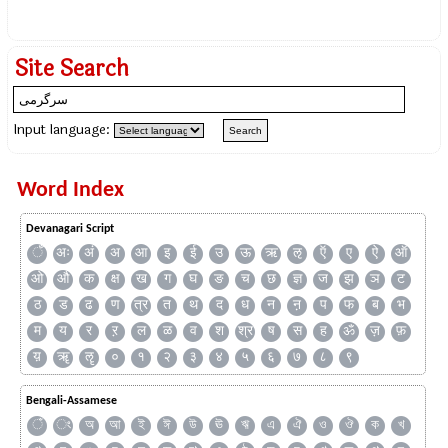
Site Search
Input language:
Word Index
Devanagari Script
ँ
अः
अं
अ
आ
इ
ई
उ
ऊ
ऋ
ऌ
ऍ
ए
ऐ
ऑ
ओ
औ
क
क्ष
ख
ग
घ
ङ
च
छ
ज्ञ
ज
झ
ञ
ट
ठ
ड
ढ
ण
त्र
त
थ
द
ध
न
ऩ
प
फ
ब
भ
म
य
र
ऱ
ल
ळ
व
श
श्र
ष
स
ह
ॐ
ज़
फ़
य़
ॠ
ॡ
०
१
२
३
४
५
६
७
८
९
Bengali-Assamese
ঁ
ং
অ
আ
ই
ঈ
উ
ঊ
ঋ
এ
ঐ
ও
ঔ
ক
খ