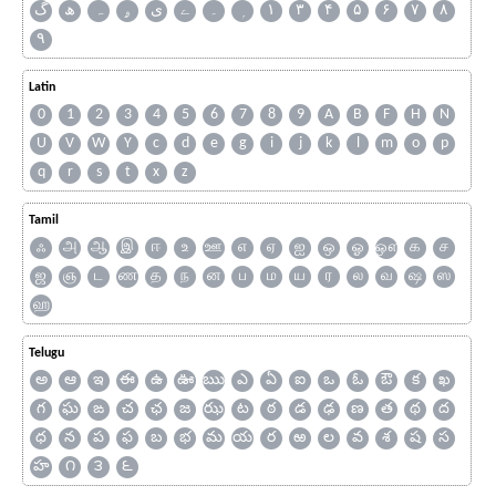
گ
ھ
ہ
ۄ
ی
ے
۔
۱
۳
۴
۵
۶
۷
۸
۹
Latin
0
1
2
3
4
5
6
7
8
9
A
B
F
H
N
U
V
W
Y
c
d
e
g
i
j
k
l
m
o
p
q
r
s
t
x
z
Tamil
ஃ
அ
ஆ
இ
ஈ
உ
ஊ
எ
ஏ
ஐ
ஒ
ஓ
ஔ
க
ச
ஜ
ஞ
ட
ண
த
ந
ன
ப
ம
ய
ர
ல
வ
ஷ
ஸ
ஹ
Telugu
అ
ఆ
ఇ
ఈ
ఉ
ఊ
ఋ
ఎ
ఏ
ఐ
ఒ
ఓ
ఔ
క
ఖ
గ
ఘ
ఙ
చ
ఛ
జ
ఝ
ట
ఠ
డ
ఢ
ణ
త
థ
ద
ధ
న
ప
ఫ
బ
భ
మ
య
ర
ఱ
ల
వ
శ
ష
స
హ
౧
౩
౬