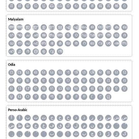
ನ
ಪ
ಫ
ಬ
ಭ
ಮ
ಯ
ರ
ಲ
ವ
ಶ
ಷ
ಸ
ಹ
೧
Malyalam
അ
ആ
ഇ
ഈ
ഉ
ഊ
ഋ
എ
ഏ
ഐ
ഒ
ഓ
ഔ
ക
ഖ
ഗ
ഘ
ച
ഛ
ജ
ഝ
ഞ
ട
ഠ
ഡ
ഢ
ണ
ത
ഥ
ദ
ധ
ന
പ
ഫ
ബ
ഭ
മ
യ
ര
റ
ല
വ
ശ
ഷ
സ
ഹ
൧
൪
൫
൭
൮
൯
Odia
ଅ
ଆ
ଇ
ଈ
ଉ
ଊ
ଋ
ଏ
ଐ
ଓ
ଔ
କ
ଖ
ଗ
ଘ
ଙ
ଚ
ଛ
ଜ
ଝ
ଞ
ଟ
ଠ
ଡ
ଢ
ଣ
ତ
ଥ
ଦ
ଧ
ନ
ପ
ଫ
ବ
ଭ
ମ
ଯ
ର
ଲ
ଳ
ଶ
ଷ
ସ
ହ
ଡ଼
ଢ଼
ୟ
୦
୧
୨
୩
୪
୫
୬
୭
୮
୯
ୱ
Perso-Arabic
ص
ش
س
ز
ر
ذ
د
خ
ح
ج
ث
ت
ب
ا
آ
و
ه
ن
م
ل
ك
ق
ف
غ
ع
ظ
ط
ض
ک
ژ
ڑ
ڈ
چ
پ
ٹ
ٲ
ٮ