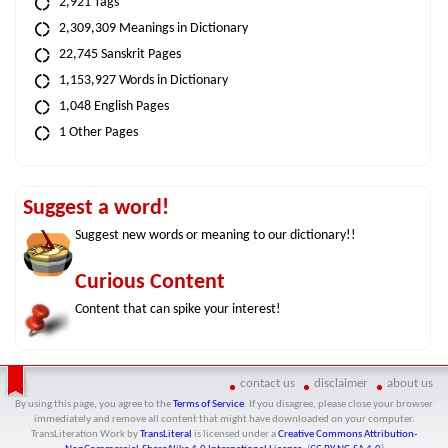
2,921 Tags
2,309,309 Meanings in Dictionary
22,745 Sanskrit Pages
1,153,927 Words in Dictionary
1,048 English Pages
1 Other Pages
Suggest a word!
Suggest new words or meaning to our dictionary!!
Curious Content
Content that can spike your interest!
contact us
disclaimer
about us
By using this page, you agree to the
Terms of Service
. If you disagree, please close your browser
immediately and remove all content that might have downloaded on your computer.
TransLiteration Work
by
TransLiteral
is licensed under a
Creative Commons Attribution-