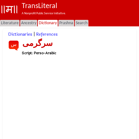
TransLiteral
A Nonprofit Public Service Initiative.
Literature
Ancestry
Dictionary
Prashna
Search
Dictionaries
|
References
سرگرمی
س
Script:
Perso-Arabic