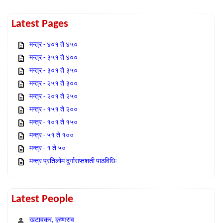
Latest Pages
मन्त्र - ४०१ ते ४५०
मन्त्र - ३५१ ते ४००
मन्त्र - ३०१ ते ३५०
मन्त्र - २५१ ते ३००
मन्त्र - २०१ ते २५०
मन्त्र - १५१ ते २००
मन्त्र - १०१ ते १५०
मन्त्र - ५१ ते १००
मन्त्र - १ ते ५०
मन्त्र प्रतिलोम दुर्गासप्तशती पाठविधिः
Latest People
खटावकर, कृष्णराव