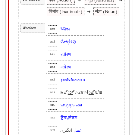
कार्य (Action)
➜
अमूर्त (Abstract)
➜
निर्जीव (Inanimate)
➜
संज्ञा (Noun)
Wordnet:
উদ্দীপন
ben
ઉત્પ્રેરણ
guj
उत्प्रेरण
hin
उत्प्रेरण
kok
ഉത്പ്രേരണ
mal
ꯃꯊꯧ꯭ꯇꯧꯍꯟꯕꯒꯤ꯭ꯊꯧꯑꯣꯡ
mni
ଉତ୍ପ୍ରେରଣ
ori
ਉਤਪ੍ਰੇਰਣ
pan
عمل
انگیزی
urd