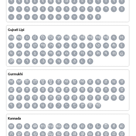
গ
ঘ
ঙ
চ
ছ
জ
ঝ
ঞ
ঠ
ড
ঢ
ণ
ত
থ
দ
ধ
ন
প
ফ
ব
ভ
ম
য
র
ল
শ
ষ
স
হ
য়
০
১
২
৩
৪
৫
৬
৭
৮
৯
ৰ
ৱ
Gujrati Lipi
અ
આ
ઇ
ઈ
ઉ
ઊ
ઋ
ઍ
એ
ઐ
ઑ
ઓ
ઔ
ક
ખ
ગ
ઘ
ચ
છ
જ
ઝ
ઞ
ટ
ઠ
ડ
ઢ
ણ
ત
થ
દ
ધ
ન
પ
ફ
બ
ભ
મ
ય
ર
લ
વ
શ
ષ
સ
હ
ૐ
૦
૧
૨
૩
૪
૫
૬
૭
૮
૯
Gurmukhi
ਅ
ਆ
ਇ
ਈ
ਉ
ਊ
ਏ
ਐ
ਓ
ਔ
ਕ
ਖ
ਗ
ਘ
ਚ
ਛ
ਜ
ਝ
ਟ
ਠ
ਡ
ਢ
ਣ
ਤ
ਥ
ਦ
ਧ
ਨ
ਪ
ਫ
ਬ
ਭ
ਮ
ਯ
ਰ
ਲ
ਲ਼
ਵ
ਸ਼
ਸ
ਹ
ਖ਼
ਗ਼
ਜ਼
ਫ਼
੧
੨
੩
੪
੫
੬
੭
੮
੯
ੲ
ੳ
ੴ
Kannada
ಅ
ಆ
ಇ
ಈ
ಉ
ಊ
ಋ
ಎ
ಏ
ಐ
ಒ
ಓ
ಔ
ಕ
ಖ
ಗ
ಘ
ಚ
ಛ
ಜ
ಝ
ಟ
ಠ
ಡ
ಢ
ಣ
ತ
ಥ
ದ
ಧ