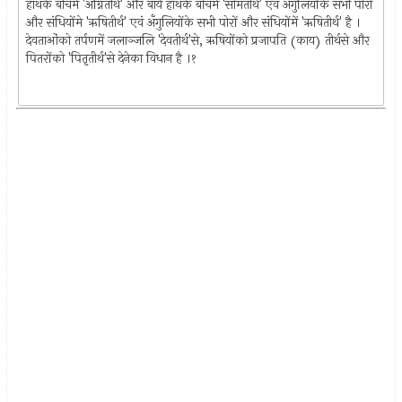
हाथके बीचमें 'अग्नितीर्थ' और बायें हाथके बीचमें 'सोमतीर्थ' एवं अँगुलियोंके सभी पोरो
और संधियोंमे 'ऋषितीर्थ' एवं अँगुलियोंके सभी पोरों और संधियोंमें 'ऋषितीर्थ' है ।
देवताओंको तर्पणमें जलाञ्जलि 'देवतीर्थ'से, ऋषियोंको प्रजापति (काय) तीर्थसे और
पितरोंको 'पितृतीर्थ'से देनेका विधान है ।१