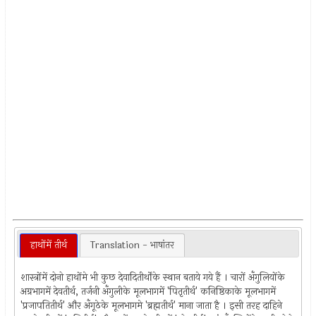
हाथोंमें तीर्थ
Translation - भाषांतर
शास्त्रोंमें दोनो हाथोंमे भी कुछ देवादितीर्थोंके स्थान बताये गये हैं । चारों अँगुलियोंके
अग्रभागमें देवतीर्थ, तर्जनी अँगुलीके मूलभागमें 'पितृतीर्थ' कनिष्ठिकाके मूलभागमें
'प्रजापतितीर्थ' और अँगूठेके मूलभागमे 'ब्रह्मतीर्थ' माना जाता है । इसी तरह दाहिने