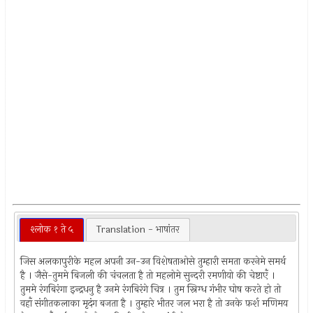
श्लोक १ ते ५
Translation - भाषांतर
जिस अलकापुरीके महल अपनी उन-उन विशेषताओसे तुम्हारी समता करनेमे समर्थ
है । जैसे-तुममे बिजली की चंचलता है तो महलोमे सुन्दरी रमणीयो की चेष्टाएँ ।
तुममे रंगबिरंगा इन्द्रधनु है उनमे रंगबिरंगे चित्र । तुम स्निग्ध गंभीर घोष करते हो तो
वहाँ संगीतकलाका मृदंग बजता है । तुम्हारे भीतर जल भरा है तो उनके फ़र्श मणिमय