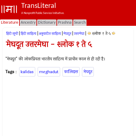
TransLiteral
A Nonprofit Public Service Initiative.
Literature
Ancestry
Dictionary
Prashna
Search
|
|
|
|
|
श्लोक १ ते ५
हिंदी सूची
हिंदी साहित्य
अनुवादीत साहित्य
मेघदूत
उत्तरमेघा
मेघदूत उत्तरमेघा - श्लोक १ ते ५
"मेघदूत" की लोकप्रियता भारतीय साहित्य में प्राचीन काल से ही रही है।
Tags
:
kalidas
meghadut
कालिदास
मेघदूत