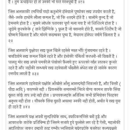
है । तुम ऊँचाईपर हो तो उनकी भी छते गगनचुंबी है ॥१॥
जिस अलकाकी रमणियाँ छहो ऋतुओमे होनेवाले पुष्पोका सदा उपयोग करती है,
जैसे-उनके हाथोमे लीला कमल है, जो कि शरदमे होते है । बालोमे कुन्द है जो
हेमन्तमे होता है । मुखमे लोधके परागका चूर्ण मला गया है जो शिशिरमे होता है ।
जूडोमे कुरबकेके ( ताजे झिण्टिके ) फ़ूल है जो वसन्तमे होते है, कानमे शिरीष है जो
ग्रीष्ममे खिलता है और मांगमे कदम्बका पुष्प है, मेघागम होनेपर वर्षामे खिलता है ॥
२॥
जिस अलकामे वृक्षोपर सदा फ़ूल खिले रहनेसे मस्त भौरे गुंजायमान रहते है ।
बावडियोमे सदा कमल खिले रहते है और हंसोकी पंक्तियाँ करधनी-सी दिखती है ।
पालतू मोर सदा अपने चमकीले पंखोको फ़ैलाये हुए ऊपरको गर्दन उठाकर कूजते
रहते है और जहाँकी सन्ध्याये सदा रहनेवाली चाँदनीसे अंधेरा नष्ट हो जानेके कारण
रमणीय लगती है ॥३॥
जिस अलकामे रहनेवाले यक्षोके आँखोसे आँसू आनन्दमेही निकलते है, और किसी (
पीडा आदि ) कारणसे नही । प्रियजनोके समागमसे मिटने योग्य कामज तापके सिवा
दूसरा कोई ताप उन्हे नही होता । प्रणयकलहके अतिरिक्त कभी प्रेमियोका विरहका
अनुभव नही होता । यौवनके सिवा दूसरी अवस्था उनकी नही होती, अर्थात वे सदा युवा
ही रहते है ॥४॥
जिस अलकामे यक्ष अपनी सुन्दरियोके साथ, स्फ़टिकमणिसे बनी हुई और
आकाशके तारोके प्रतिबिम्ब ही जिसमे सजाये हुये फ़ूलोसे लग रहे है ऐसी, महलोकी
अटारियोपर जाकर तुम्हारी तरह गम्भीर ध्वनिवाले मृदंगपुटोके बजनेपर कल्पवृक्षसे