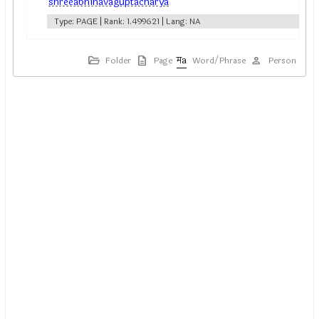
shreeabhinavaguptacharya
Type: PAGE | Rank: 1.499621 | Lang: NA
Folder
Page
Word/Phrase
Person