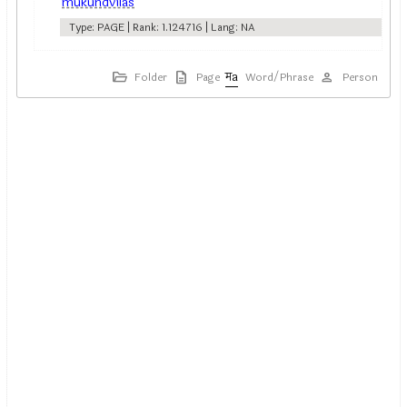
mukundvilas
Type: PAGE | Rank: 1.124716 | Lang: NA
Folder
Page
Word/Phrase
Person