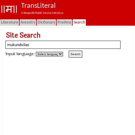
TransLiteral
A Nonprofit Public Service Initiative.
Literature
Ancestry
Dictionary
Prashna
Search
Site Search
Input language: