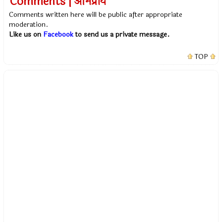
Comments | अभिप्राय
Comments written here will be public after appropriate
moderation.
Like us on
Facebook
to send us a private message.
TOP