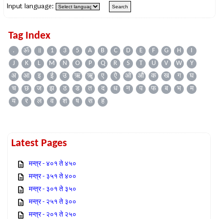
Input language:
Tag Index
.
ॐ
॥
1
3
5
A
B
C
D
E
F
G
H
I
J
K
L
M
N
O
P
Q
R
S
T
U
V
W
Y
अ
आ
इ
ई
उ
ऋ
ॠ
ए
ऐ
ओ
औ
क
ख
ग
घ
च
छ
ज
झ
ठ
ड
त
द
ध
न
प
फ
ब
भ
म
य
र
ल
व
श
ष
स
ह
Latest Pages
मन्त्र - ४०१ ते ४५०
मन्त्र - ३५१ ते ४००
मन्त्र - ३०१ ते ३५०
मन्त्र - २५१ ते ३००
मन्त्र - २०१ ते २५०