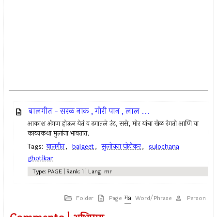
बालगीत - सरळ नाक , गोरी पान , लाल ...
आकाश अंगण होऊन येतं व ढगातले उंट, ससे, मोर यांचा खेळ रंगतो आणि या
काव्यकथा मुलांना भावतात.
Tags:
बालगीत
,
balgeet
,
सुलोचना घोटीकर
,
sulochana
ghotikar
Type: PAGE | Rank: 1 | Lang: mr
Folder
Page
Word/Phrase
Person