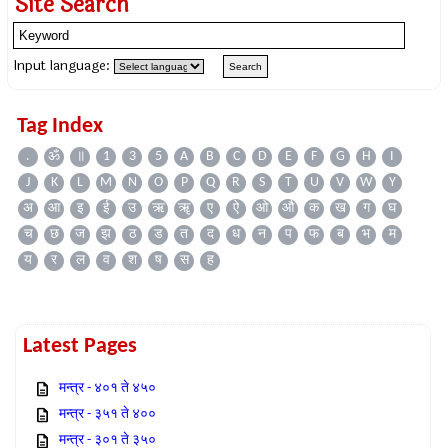
Site Search
Input language:
Tag Index
.
ॐ
॥
1
3
5
A
B
C
D
E
F
G
H
I
J
K
L
M
N
O
P
Q
R
S
T
U
V
W
Y
अ
आ
इ
ई
उ
ऋ
ॠ
ए
ऐ
ओ
औ
क
ख
ग
घ
च
छ
ज
झ
ठ
ड
त
द
ध
न
प
फ
ब
भ
म
य
र
ल
व
श
ष
स
ह
Latest Pages
मन्त्र - ४०१ ते ४५०
मन्त्र - ३५१ ते ४००
मन्त्र - ३०१ ते ३५०