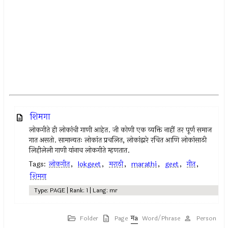
शिमगा
लोकगीते ही लोकांची गाणी आहेत. जी कोणी एक व्यक्ति नाहीं तर पूर्ण समाज
गात असतो. सामान्यतः लोकांत प्रचलित, लोकांद्वारे रचित आणि लोकांसाठी
लिहीलेली गाणी यांनाच लोकगीते म्हणतात.
Tags:
लोकगीत
,
lokgeet
,
मराठी
,
marathi
,
geet
,
गीत
,
शिमगा
Type: PAGE | Rank: 1 | Lang: mr
Folder
Page
Word/Phrase
Person