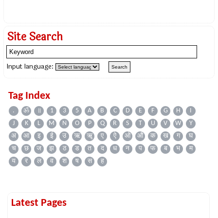
Site Search
Input language:
Tag Index
.
ॐ
॥
1
3
5
A
B
C
D
E
F
G
H
I
J
K
L
M
N
O
P
Q
R
S
T
U
V
W
Y
अ
आ
इ
ई
उ
ऋ
ॠ
ए
ऐ
ओ
औ
क
ख
ग
घ
च
छ
ज
झ
ठ
ड
त
द
ध
न
प
फ
ब
भ
म
य
र
ल
व
श
ष
स
ह
Latest Pages