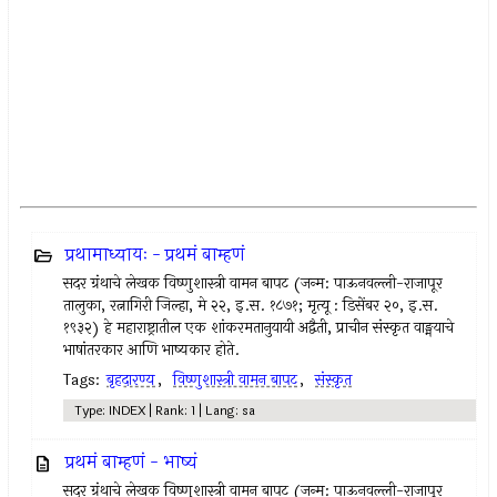
प्रथामाध्यायः - प्रथमं बाम्हणं
सदर ग्रंथाचे लेखक विष्णुशास्त्री वामन बापट (जन्म: पाऊनवल्ली-राजापूर
तालुका, रत्नागिरी जिल्हा, मे २२, इ.स. १८७१; मृत्यू : डिसेंबर २०, इ.स.
१९३२) हे महाराष्ट्रातील एक शांकरमतानुयायी अद्वैती, प्राचीन संस्कृत वाङ्मयाचे
भाषांतरकार आणि भाष्यकार होते.
Tags:
बृहदारण्य
,
विष्णुशास्त्री वामन बापट
,
संस्कृत
Type: INDEX | Rank: 1 | Lang: sa
प्रथमं बाम्हणं - भाष्यं
सदर ग्रंथाचे लेखक विष्णुशास्त्री वामन बापट (जन्म: पाऊनवल्ली-राजापूर